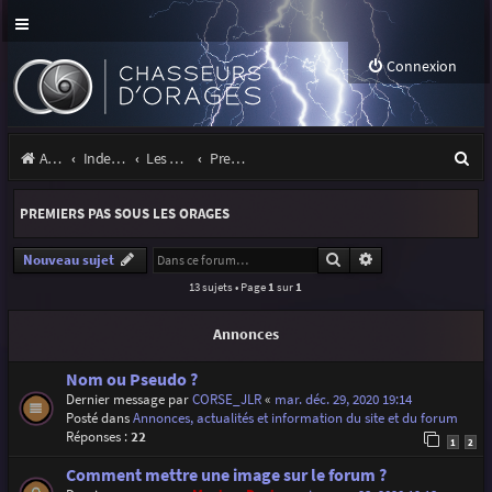
Connexion
R
Accueil
Index du forum
Les orages
Premiers pas sous les orages
e
PREMIERS PAS SOUS LES ORAGES
c
h
Rechercher
Recherche avancé
Nouveau sujet
13 sujets • Page
1
sur
1
e
r
Annonces
c
Nom ou Pseudo ?
h
Dernier message par
CORSE_JLR
«
mar. déc. 29, 2020 19:14
Posté dans
Annonces, actualités et information du site et du forum
e
Réponses :
22
1
2
r
Comment mettre une image sur le forum ?