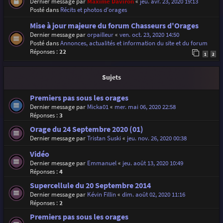
Dernier message par
Maxime Daviron
«
jeu. avr. 23, 2020 19:13
Posté dans
Récits et photos d'orages
Mise à jour majeure du forum Chasseurs d'Orages
Dernier message par
orpailleur
«
ven. oct. 23, 2020 14:50
Posté dans
Annonces, actualités et information du site et du forum
Réponses :
22
1
2
Sujets
Premiers pas sous les orages
Dernier message par
Micka01
«
mer. mai 06, 2020 22:58
Réponses :
3
Orage du 24 Septembre 2020 (01)
Dernier message par
Tristan Suski
«
jeu. nov. 26, 2020 00:38
Vidéo
Dernier message par
Emmanuel
«
jeu. août 13, 2020 10:49
Réponses :
4
Supercellule du 20 Septembre 2014
Dernier message par
Kévin Fillin
«
dim. août 02, 2020 11:16
Réponses :
2
Premiers pas sous les orages