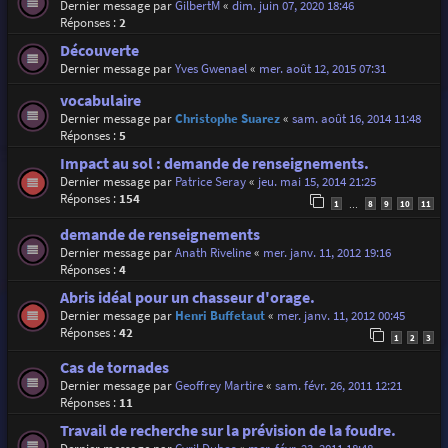
Dernier message par
GilbertM
«
dim. juin 07, 2020 18:46
Réponses :
2
Découverte
Dernier message par
Yves Gwenael
«
mer. août 12, 2015 07:31
vocabulaire
Dernier message par
Christophe Suarez
«
sam. août 16, 2014 11:48
Réponses :
5
Impact au sol : demande de renseignements.
Dernier message par
Patrice Seray
«
jeu. mai 15, 2014 21:25
Réponses :
154
1
8
9
10
11
…
demande de renseignements
Dernier message par
Anath Riveline
«
mer. janv. 11, 2012 19:16
Réponses :
4
Abris idéal pour un chasseur d'orage.
Dernier message par
Henri Buffetaut
«
mer. janv. 11, 2012 00:45
Réponses :
42
1
2
3
Cas de tornades
Dernier message par
Geoffrey Martire
«
sam. févr. 26, 2011 12:21
Réponses :
11
Travail de recherche sur la prévision de la foudre.