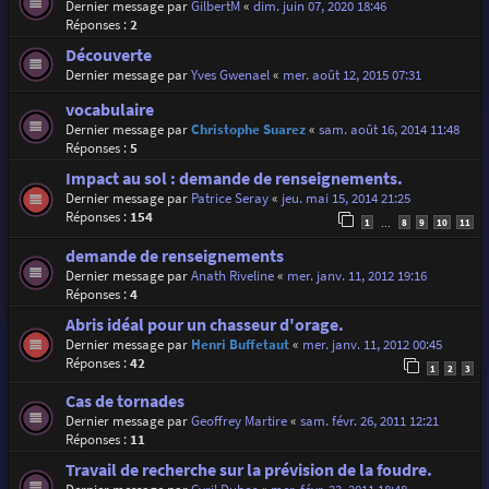
Dernier message par
GilbertM
«
dim. juin 07, 2020 18:46
Réponses :
2
Découverte
Dernier message par
Yves Gwenael
«
mer. août 12, 2015 07:31
vocabulaire
Dernier message par
Christophe Suarez
«
sam. août 16, 2014 11:48
Réponses :
5
Impact au sol : demande de renseignements.
Dernier message par
Patrice Seray
«
jeu. mai 15, 2014 21:25
Réponses :
154
1
8
9
10
11
…
demande de renseignements
Dernier message par
Anath Riveline
«
mer. janv. 11, 2012 19:16
Réponses :
4
Abris idéal pour un chasseur d'orage.
Dernier message par
Henri Buffetaut
«
mer. janv. 11, 2012 00:45
Réponses :
42
1
2
3
Cas de tornades
Dernier message par
Geoffrey Martire
«
sam. févr. 26, 2011 12:21
Réponses :
11
Travail de recherche sur la prévision de la foudre.