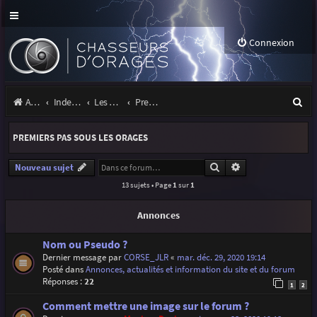
Connexion
R
Accueil
Index du forum
Les orages
Premiers pas sous les orages
e
PREMIERS PAS SOUS LES ORAGES
c
h
Rechercher
Recherche avancé
Nouveau sujet
13 sujets • Page
1
sur
1
e
r
Annonces
c
Nom ou Pseudo ?
h
Dernier message par
CORSE_JLR
«
mar. déc. 29, 2020 19:14
Posté dans
Annonces, actualités et information du site et du forum
e
Réponses :
22
1
2
r
Comment mettre une image sur le forum ?