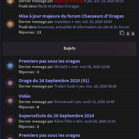
Dernier message par
Maxime Daviron
«
jeu. avr. 23, 2020 19:13
Posté dans
Récits et photos d'orages
Mise à jour majeure du forum Chasseurs d'Orages
Dernier message par
orpailleur
«
ven. oct. 23, 2020 14:50
Posté dans
Annonces, actualités et information du site et du forum
Réponses :
22
1
2
Sujets
Premiers pas sous les orages
Dernier message par
Micka01
«
mer. mai 06, 2020 22:58
Réponses :
3
Orage du 24 Septembre 2020 (01)
Dernier message par
Tristan Suski
«
jeu. nov. 26, 2020 00:38
Vidéo
Dernier message par
Emmanuel
«
jeu. août 13, 2020 10:49
Réponses :
4
Supercellule du 20 Septembre 2014
Dernier message par
Kévin Fillin
«
dim. août 02, 2020 11:16
Réponses :
2
Premiers pas sous les orages