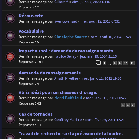
Dernier message par
GilbertM
«
dim. juin 07, 2020 18:46
Réponses :
2
Découverte
Dernier message par
Yves Gwenael
«
mer. août 12, 2015 07:31
vocabulaire
Dernier message par
Christophe Suarez
«
sam. août 16, 2014 11:48
Réponses :
5
Impact au sol : demande de renseignements.
Dernier message par
Patrice Seray
«
jeu. mai 15, 2014 21:25
Réponses :
154
1
8
9
10
11
…
demande de renseignements
Dernier message par
Anath Riveline
«
mer. janv. 11, 2012 19:16
Réponses :
4
Abris idéal pour un chasseur d'orage.
Dernier message par
Henri Buffetaut
«
mer. janv. 11, 2012 00:45
Réponses :
42
1
2
3
Cas de tornades
Dernier message par
Geoffrey Martire
«
sam. févr. 26, 2011 12:21
Réponses :
11
Travail de recherche sur la prévision de la foudre.