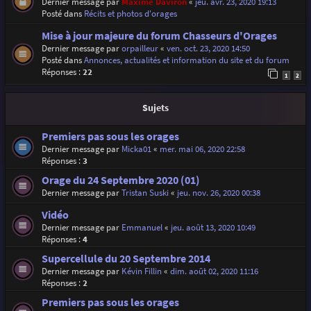
Dernier message par
Maxime Daviron
«
jeu. avr. 23, 2020 19:13
Posté dans
Récits et photos d'orages
Mise à jour majeure du forum Chasseurs d'Orages
Dernier message par
orpailleur
«
ven. oct. 23, 2020 14:50
Posté dans
Annonces, actualités et information du site et du forum
Réponses :
22
1
2
Sujets
Premiers pas sous les orages
Dernier message par
Micka01
«
mer. mai 06, 2020 22:58
Réponses :
3
Orage du 24 Septembre 2020 (01)
Dernier message par
Tristan Suski
«
jeu. nov. 26, 2020 00:38
Vidéo
Dernier message par
Emmanuel
«
jeu. août 13, 2020 10:49
Réponses :
4
Supercellule du 20 Septembre 2014
Dernier message par
Kévin Fillin
«
dim. août 02, 2020 11:16
Réponses :
2
Premiers pas sous les orages