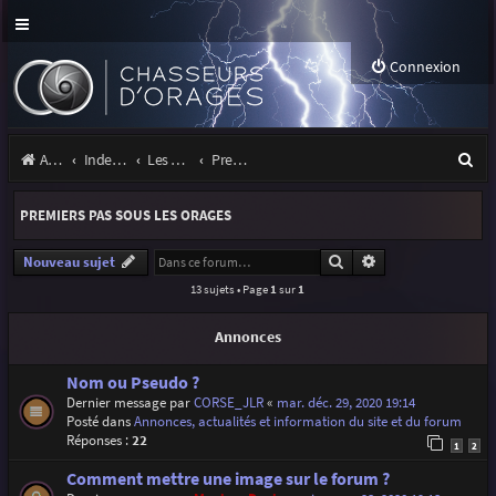
Connexion
R
Accueil
Index du forum
Les orages
Premiers pas sous les orages
e
PREMIERS PAS SOUS LES ORAGES
c
h
Rechercher
Recherche avancé
Nouveau sujet
13 sujets • Page
1
sur
1
e
r
Annonces
c
Nom ou Pseudo ?
h
Dernier message par
CORSE_JLR
«
mar. déc. 29, 2020 19:14
Posté dans
Annonces, actualités et information du site et du forum
e
Réponses :
22
1
2
r
Comment mettre une image sur le forum ?