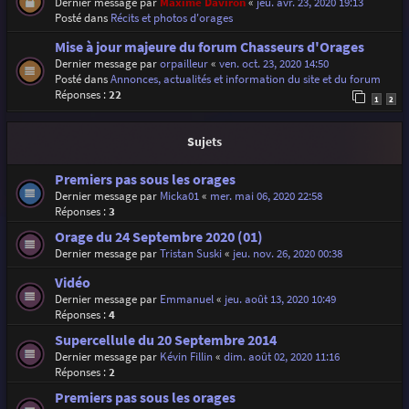
Dernier message par
Maxime Daviron
«
jeu. avr. 23, 2020 19:13
Posté dans
Récits et photos d'orages
Mise à jour majeure du forum Chasseurs d'Orages
Dernier message par
orpailleur
«
ven. oct. 23, 2020 14:50
Posté dans
Annonces, actualités et information du site et du forum
Réponses :
22
1
2
Sujets
Premiers pas sous les orages
Dernier message par
Micka01
«
mer. mai 06, 2020 22:58
Réponses :
3
Orage du 24 Septembre 2020 (01)
Dernier message par
Tristan Suski
«
jeu. nov. 26, 2020 00:38
Vidéo
Dernier message par
Emmanuel
«
jeu. août 13, 2020 10:49
Réponses :
4
Supercellule du 20 Septembre 2014
Dernier message par
Kévin Fillin
«
dim. août 02, 2020 11:16
Réponses :
2
Premiers pas sous les orages