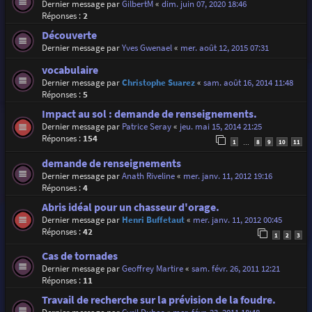
Dernier message par
GilbertM
«
dim. juin 07, 2020 18:46
Réponses :
2
Découverte
Dernier message par
Yves Gwenael
«
mer. août 12, 2015 07:31
vocabulaire
Dernier message par
Christophe Suarez
«
sam. août 16, 2014 11:48
Réponses :
5
Impact au sol : demande de renseignements.
Dernier message par
Patrice Seray
«
jeu. mai 15, 2014 21:25
Réponses :
154
1
8
9
10
11
…
demande de renseignements
Dernier message par
Anath Riveline
«
mer. janv. 11, 2012 19:16
Réponses :
4
Abris idéal pour un chasseur d'orage.
Dernier message par
Henri Buffetaut
«
mer. janv. 11, 2012 00:45
Réponses :
42
1
2
3
Cas de tornades
Dernier message par
Geoffrey Martire
«
sam. févr. 26, 2011 12:21
Réponses :
11
Travail de recherche sur la prévision de la foudre.