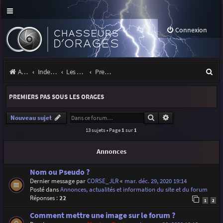
Connexion
R
Accueil
Index du forum
Les orages
Premiers pas sous les orages
e
PREMIERS PAS SOUS LES ORAGES
c
h
Rechercher
Recherche avancé
Nouveau sujet
13 sujets • Page
1
sur
1
e
r
Annonces
c
Nom ou Pseudo ?
h
Dernier message par
CORSE_JLR
«
mar. déc. 29, 2020 19:14
Posté dans
Annonces, actualités et information du site et du forum
e
Réponses :
22
1
2
r
Comment mettre une image sur le forum ?