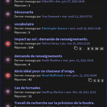
Dernier message par
GilbertM
«
dim. juin 07, 2020 18:46
Réponses :
2
Découverte
Dernier message par
Yves Gwenael
«
mer. août 12, 2015 07:31
vocabulaire
Dernier message par
Christophe Suarez
«
sam. août 16, 2014 11:48
Réponses :
5
Impact au sol : demande de renseignements.
Dernier message par
Patrice Seray
«
jeu. mai 15, 2014 21:25
Réponses :
154
1
8
9
10
11
…
demande de renseignements
Dernier message par
Anath Riveline
«
mer. janv. 11, 2012 19:16
Réponses :
4
Abris idéal pour un chasseur d'orage.
Dernier message par
Henri Buffetaut
«
mer. janv. 11, 2012 00:45
Réponses :
42
1
2
3
Cas de tornades
Dernier message par
Geoffrey Martire
«
sam. févr. 26, 2011 12:21
Réponses :
11
Travail de recherche sur la prévision de la foudre.