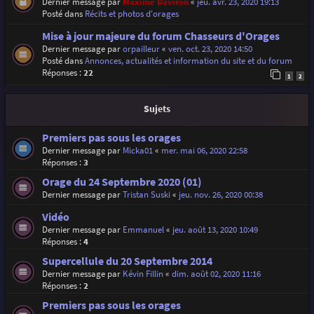
Dernier message par
Maxime Daviron
«
jeu. avr. 23, 2020 19:13
Posté dans
Récits et photos d'orages
Mise à jour majeure du forum Chasseurs d'Orages
Dernier message par
orpailleur
«
ven. oct. 23, 2020 14:50
Posté dans
Annonces, actualités et information du site et du forum
Réponses :
22
1
2
Sujets
Premiers pas sous les orages
Dernier message par
Micka01
«
mer. mai 06, 2020 22:58
Réponses :
3
Orage du 24 Septembre 2020 (01)
Dernier message par
Tristan Suski
«
jeu. nov. 26, 2020 00:38
Vidéo
Dernier message par
Emmanuel
«
jeu. août 13, 2020 10:49
Réponses :
4
Supercellule du 20 Septembre 2014
Dernier message par
Kévin Fillin
«
dim. août 02, 2020 11:16
Réponses :
2
Premiers pas sous les orages