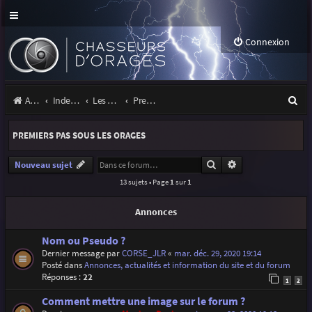
Connexion
R
Accueil
Index du forum
Les orages
Premiers pas sous les orages
e
PREMIERS PAS SOUS LES ORAGES
c
h
Rechercher
Recherche avancé
Nouveau sujet
13 sujets • Page
1
sur
1
e
r
Annonces
c
Nom ou Pseudo ?
h
Dernier message par
CORSE_JLR
«
mar. déc. 29, 2020 19:14
Posté dans
Annonces, actualités et information du site et du forum
e
Réponses :
22
1
2
r
Comment mettre une image sur le forum ?