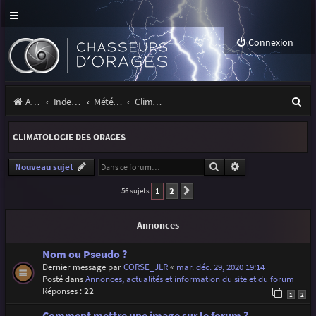
Connexion
R
Accueil
Index du forum
Météo et climatologie des orages
Climatologie des orages
e
CLIMATOLOGIE DES ORAGES
c
h
Rechercher
Recherche avancé
Nouveau sujet
e
1
2
56 sujets
Suivante
r
Annonces
c
h
Nom ou Pseudo ?
Dernier message par
CORSE_JLR
«
mar. déc. 29, 2020 19:14
e
Posté dans
Annonces, actualités et information du site et du forum
Réponses :
22
r
1
2
Comment mettre une image sur le forum ?