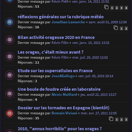
Dernier message par
Kévin Petit
«
ven. janv. 14, 2011 21:02
Réponses :
53
1
2
3
4
réflexions générales sur la rubrique météo
Dernier message par
Jonathan Lamarche
«
sam. août 01, 2009 12:06
Réponses :
16
1
2
Bilan activité orageuse 2020 en France
Dernier message par
Kévin Fillin
«
ven. janv. 15, 2021 13:32
Les orages, c'était mieux avant ?
Dernier message par
Kévin Fillin
«
mer. juil. 29, 2020 12:02
Réponses :
12
Etude sur les supercellules en France
Dernier message par
JoseAGallego
«
ven. juil. 05, 2019 20:14
Réponses :
2
Une boule de foudre créée en laboratoire
Dernier message par
Alexis Maillard
«
jeu. août 22, 2013 13:27
Réponses :
4
Dossier sur les tornades en Espagne (bientôt)
Dernier message par
Romain Viviani
«
mer. avr. 27, 2011 12:05
Réponses :
35
1
2
3
2010, "annus horribilis" pour les orages ?