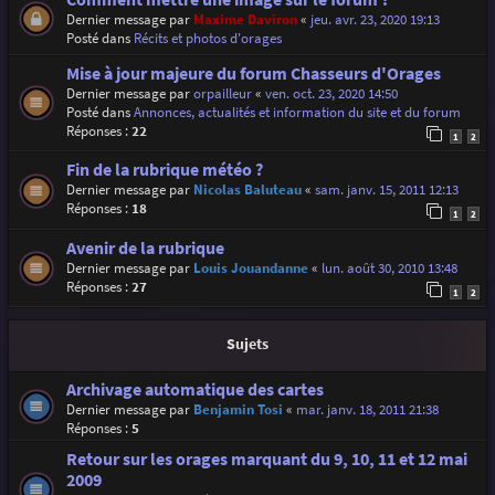
Dernier message par
Maxime Daviron
«
jeu. avr. 23, 2020 19:13
Posté dans
Récits et photos d'orages
Mise à jour majeure du forum Chasseurs d'Orages
Dernier message par
orpailleur
«
ven. oct. 23, 2020 14:50
Posté dans
Annonces, actualités et information du site et du forum
Réponses :
22
1
2
Fin de la rubrique météo ?
Dernier message par
Nicolas Baluteau
«
sam. janv. 15, 2011 12:13
Réponses :
18
1
2
Avenir de la rubrique
Dernier message par
Louis Jouandanne
«
lun. août 30, 2010 13:48
Réponses :
27
1
2
Sujets
Archivage automatique des cartes
Dernier message par
Benjamin Tosi
«
mar. janv. 18, 2011 21:38
Réponses :
5
Retour sur les orages marquant du 9, 10, 11 et 12 mai
2009