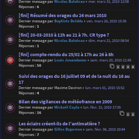
Dernier message par
Nicolas Baluteau
«
mer. mars 31, 2010 12:08
Réponses :
6
[fini] Résumé des orages du 24 mars 2010
Dernier message par
Baptiste Deïdda
«
ven. mars 26, 2010 15:36
Réponses :
1
[fini] 20-03-2010 à 12h au 21 à 7h. CR type ?
Dernier message par
Nicolas Baluteau
«
dim. mars 21, 2010 08:54
Réponses :
1
[fini] compte-rendu du 25/02 à 17h au 26 à 8h
Dernier message par
Louis Jouandanne
«
sam. mars 20, 2010 21:45
Réponses :
50
1
2
3
4
Suivi des orages du 16 juillet 09 et de la nuit du 16 au
17
Dernier message par
Maxime Daviron
«
lun. mars 01, 2010 15:52
Réponses :
4
Bilan des vigilances de météofrance en 2009
Dernier message par
Mickaël Cayla
«
lun. févr. 15, 2010 17:35
Réponses :
16
1
2
Les éclairs créent-ils de l'antimatière ?
Dernier message par
Gilles Duperron
«
sam. févr. 06, 2010 20:44
Réponses :
7