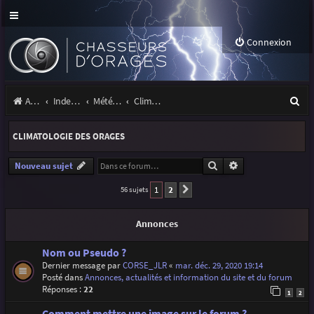
Connexion
R
Accueil
Index du forum
Météo et climatologie des orages
Climatologie des orages
e
CLIMATOLOGIE DES ORAGES
c
h
Rechercher
Recherche avancé
Nouveau sujet
e
1
2
56 sujets
Suivante
r
Annonces
c
h
Nom ou Pseudo ?
Dernier message par
CORSE_JLR
«
mar. déc. 29, 2020 19:14
e
Posté dans
Annonces, actualités et information du site et du forum
Réponses :
22
r
1
2
Comment mettre une image sur le forum ?