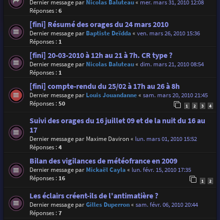
Dernier message par
Nicolas Baluteau
«
mer. mars 31, 2010 12:08
Réponses :
6
[fini] Résumé des orages du 24 mars 2010
Dernier message par
Baptiste Deïdda
«
ven. mars 26, 2010 15:36
Réponses :
1
[fini] 20-03-2010 à 12h au 21 à 7h. CR type ?
Dernier message par
Nicolas Baluteau
«
dim. mars 21, 2010 08:54
Réponses :
1
[fini] compte-rendu du 25/02 à 17h au 26 à 8h
Dernier message par
Louis Jouandanne
«
sam. mars 20, 2010 21:45
Réponses :
50
1
2
3
4
Suivi des orages du 16 juillet 09 et de la nuit du 16 au
17
Dernier message par
Maxime Daviron
«
lun. mars 01, 2010 15:52
Réponses :
4
Bilan des vigilances de météofrance en 2009
Dernier message par
Mickaël Cayla
«
lun. févr. 15, 2010 17:35
Réponses :
16
1
2
Les éclairs créent-ils de l'antimatière ?
Dernier message par
Gilles Duperron
«
sam. févr. 06, 2010 20:44
Réponses :
7