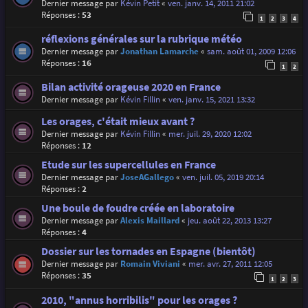
Dernier message par
Kévin Petit
«
ven. janv. 14, 2011 21:02
Réponses :
53
1
2
3
4
réflexions générales sur la rubrique météo
Dernier message par
Jonathan Lamarche
«
sam. août 01, 2009 12:06
Réponses :
16
1
2
Bilan activité orageuse 2020 en France
Dernier message par
Kévin Fillin
«
ven. janv. 15, 2021 13:32
Les orages, c'était mieux avant ?
Dernier message par
Kévin Fillin
«
mer. juil. 29, 2020 12:02
Réponses :
12
Etude sur les supercellules en France
Dernier message par
JoseAGallego
«
ven. juil. 05, 2019 20:14
Réponses :
2
Une boule de foudre créée en laboratoire
Dernier message par
Alexis Maillard
«
jeu. août 22, 2013 13:27
Réponses :
4
Dossier sur les tornades en Espagne (bientôt)
Dernier message par
Romain Viviani
«
mer. avr. 27, 2011 12:05
Réponses :
35
1
2
3
2010, "annus horribilis" pour les orages ?