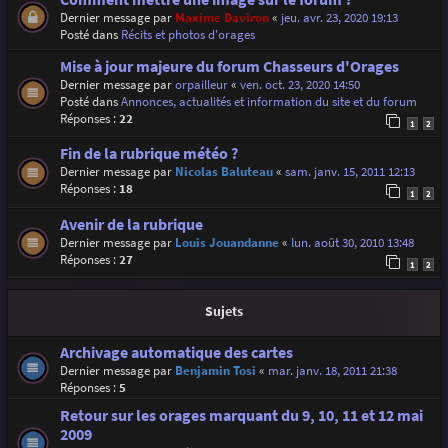
Dernier message par
Maxime Daviron
«
jeu. avr. 23, 2020 19:13
Posté dans
Récits et photos d'orages
Mise à jour majeure du forum Chasseurs d'Orages
Dernier message par
orpailleur
«
ven. oct. 23, 2020 14:50
Posté dans
Annonces, actualités et information du site et du forum
Réponses :
22
1
2
Fin de la rubrique météo ?
Dernier message par
Nicolas Baluteau
«
sam. janv. 15, 2011 12:13
Réponses :
18
1
2
Avenir de la rubrique
Dernier message par
Louis Jouandanne
«
lun. août 30, 2010 13:48
Réponses :
27
1
2
Sujets
Archivage automatique des cartes
Dernier message par
Benjamin Tosi
«
mar. janv. 18, 2011 21:38
Réponses :
5
Retour sur les orages marquant du 9, 10, 11 et 12 mai
2009