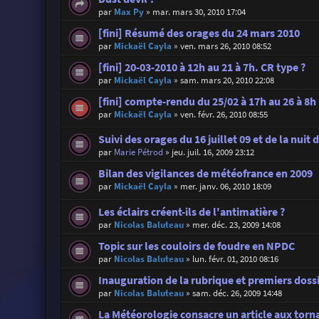
par
Max Py
»
mar. mars 30, 2010 17:04
[fini] Résumé des orages du 24 mars 2010
par
Mickaël Cayla
»
ven. mars 26, 2010 08:52
[fini] 20-03-2010 à 12h au 21 à 7h. CR type ?
par
Mickaël Cayla
»
sam. mars 20, 2010 22:08
[fini] compte-rendu du 25/02 à 17h au 26 à 8h
par
Mickaël Cayla
»
ven. févr. 26, 2010 08:55
Suivi des orages du 16 juillet 09 et de la nuit 
par
Marie Pétrod
»
jeu. juil. 16, 2009 23:12
Bilan des vigilances de météofrance en 2009
par
Mickaël Cayla
»
mer. janv. 06, 2010 18:09
Les éclairs créent-ils de l'antimatière ?
par
Nicolas Baluteau
»
mer. déc. 23, 2009 14:08
Topic sur les couloirs de foudre en NPDC
par
Nicolas Baluteau
»
lun. févr. 01, 2010 08:16
Inauguration de la rubrique et premiers doss
par
Nicolas Baluteau
»
sam. déc. 26, 2009 14:48
La Météorologie consacre un article aux torn