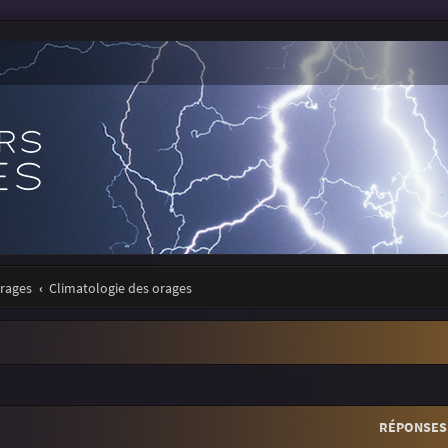
orages
Climatologie des orages
r
rche avancée
RÉPONSES