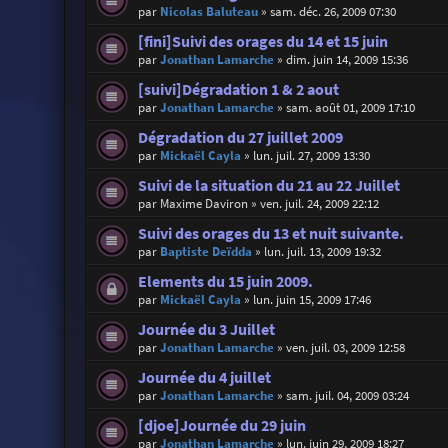
par
Nicolas Baluteau
»
sam. déc. 26, 2009 07:30
[fini]Suivi des orages du 14 et 15 juin
par
Jonathan Lamarche
»
dim. juin 14, 2009 15:36
[suivi]Dégradation 1 & 2 aout
par
Jonathan Lamarche
»
sam. août 01, 2009 17:10
Dégradation du 27 juillet 2009
par
Mickaël Cayla
»
lun. juil. 27, 2009 13:30
Suivi de la situation du 21 au 22 Juillet
par
Maxime Daviron
»
ven. juil. 24, 2009 22:12
Suivi des orages du 13 et nuit suivante.
par
Baptiste Deïdda
»
lun. juil. 13, 2009 19:32
Elements du 15 juin 2009.
par
Mickaël Cayla
»
lun. juin 15, 2009 17:46
Journée du 3 Juillet
par
Jonathan Lamarche
»
ven. juil. 03, 2009 12:58
Journée du 4 juillet
par
Jonathan Lamarche
»
sam. juil. 04, 2009 03:24
[djoe]Journée du 29 juin
par
Jonathan Lamarche
»
lun. juin 29, 2009 18:27