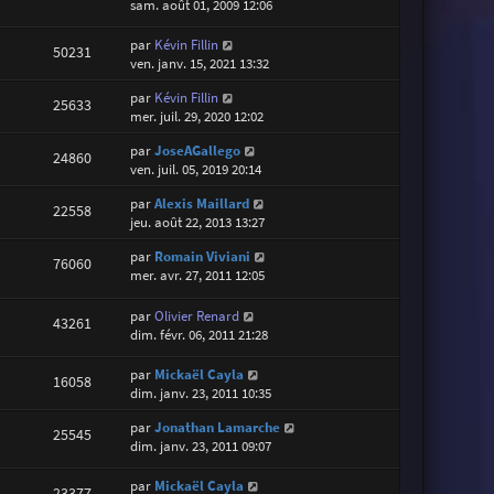
sam. août 01, 2009 12:06
par
Kévin Fillin
50231
ven. janv. 15, 2021 13:32
par
Kévin Fillin
25633
mer. juil. 29, 2020 12:02
par
JoseAGallego
24860
ven. juil. 05, 2019 20:14
par
Alexis Maillard
22558
jeu. août 22, 2013 13:27
par
Romain Viviani
76060
mer. avr. 27, 2011 12:05
par
Olivier Renard
43261
dim. févr. 06, 2011 21:28
par
Mickaël Cayla
16058
dim. janv. 23, 2011 10:35
par
Jonathan Lamarche
25545
dim. janv. 23, 2011 09:07
par
Mickaël Cayla
23377