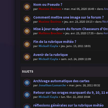
Nom ou Pseudo ?
par
Maxime Daviron
»
mar. mai 05, 2020 16:49
» dans
Ann
Comment mettre une image sur le forum ?
par
Maxime Daviron
»
jeu. avr. 23, 2020 19:13
» dans
Réci
Mise à jour majeure du forum Chasseurs d'Or
par
Mathieu Brochier
»
jeu. avr. 23, 2020 17:35
» dans
Ann
Fin de la rubrique météo ?
par
Mickaël Cayla
»
jeu. janv. 13, 2011 18:01
Avenir de la rubrique
par
Mickaël Cayla
»
sam. oct. 24, 2009 11:09
SUJETS
Archivage automatique des cartes
par
Jonathan Lamarche
»
mar. janv. 18, 2011 00:32
Retour sur les orages marquant du 9, 10, 11 e
par
Mickaël Cayla
»
lun. févr. 22, 2010 19:44
réflexions générales sur la rubrique météo