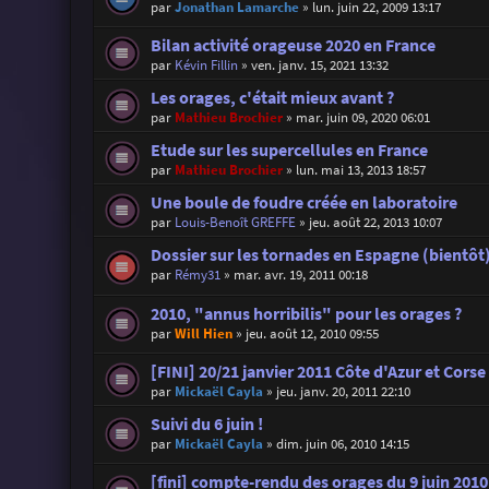
par
Jonathan Lamarche
»
lun. juin 22, 2009 13:17
Bilan activité orageuse 2020 en France
par
Kévin Fillin
»
ven. janv. 15, 2021 13:32
Les orages, c'était mieux avant ?
par
Mathieu Brochier
»
mar. juin 09, 2020 06:01
Etude sur les supercellules en France
par
Mathieu Brochier
»
lun. mai 13, 2013 18:57
Une boule de foudre créée en laboratoire
par
Louis-Benoît GREFFE
»
jeu. août 22, 2013 10:07
Dossier sur les tornades en Espagne (bientôt
par
Rémy31
»
mar. avr. 19, 2011 00:18
2010, "annus horribilis" pour les orages ?
par
Will Hien
»
jeu. août 12, 2010 09:55
[FINI] 20/21 janvier 2011 Côte d'Azur et Corse
par
Mickaël Cayla
»
jeu. janv. 20, 2011 22:10
Suivi du 6 juin !
par
Mickaël Cayla
»
dim. juin 06, 2010 14:15
[fini] compte-rendu des orages du 9 juin 2010