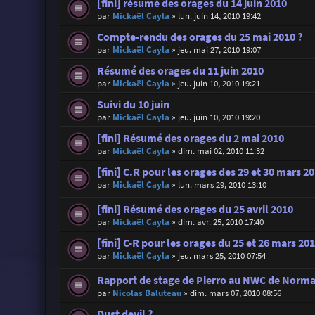
[fini] résumé des orages du 14 juin 2010
par
Mickaël Cayla
»
lun. juin 14, 2010 19:42
Compte-rendu des orages du 25 mai 2010 ?
par
Mickaël Cayla
»
jeu. mai 27, 2010 19:07
Résumé des orages du 11 juin 2010
par
Mickaël Cayla
»
jeu. juin 10, 2010 19:21
Suivi du 10 juin
par
Mickaël Cayla
»
jeu. juin 10, 2010 19:20
[fini] Résumé des orages du 2 mai 2010
par
Mickaël Cayla
»
dim. mai 02, 2010 11:32
[fini] C.R pour les orages des 29 et 30 mars 2
par
Mickaël Cayla
»
lun. mars 29, 2010 13:10
[fini] Résumé des orages du 25 avril 2010
par
Mickaël Cayla
»
dim. avr. 25, 2010 17:40
[fini] C-R pour les orages du 25 et 26 mars 20
par
Mickaël Cayla
»
jeu. mars 25, 2010 07:54
Rapport de stage de Pierro au NWC de Norm
par
Nicolas Baluteau
»
dim. mars 07, 2010 08:56
Dust devil ?