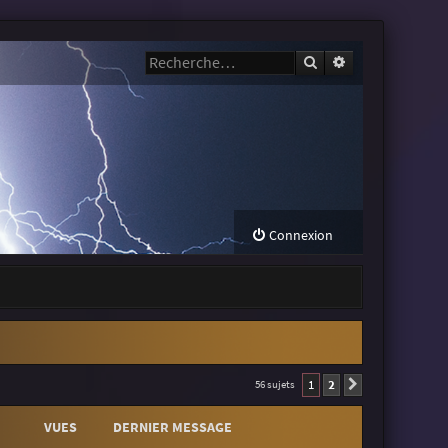
Rechercher
Recherche avanc
Connexion
1
2
56 sujets
Suivante
VUES
DERNIER MESSAGE