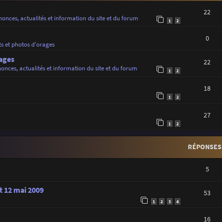
22
onces, actualités et information du site et du forum
1
2
0
ts et photos d'orages
ages
22
onces, actualités et information du site et du forum
1
2
18
1
2
27
1
2
RÉPONSES
5
t 12 mai 2009
53
1
2
3
4
16