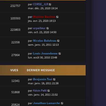
par
CORSE_JLR
232757
mar. déc. 29, 2020 19:14
par
Maxime Daviron
105593
jeu. avr. 23, 2020 19:13
par
orpailleur
223803
ven. oct. 23, 2020 14:50
par
Nicolas Baluteau
22358
sam. janv. 15, 2011 12:13
par
Louis Jouandanne
27964
lun. août 30, 2010 13:48
VUES
DERNIER MESSAGE
par
Benjamin Tosi
12341
mar. janv. 18, 2011 21:38
par
Kévin Petit
51868
ven. janv. 14, 2011 21:02
par
Jonathan Lamarche
20824