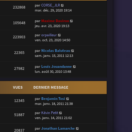
par
CORSE_JLR
232868
mar. déc. 29, 2020 19:14
par
Maxime Daviron
105648
jeu. avr. 23, 2020 19:13
par
orpailleur
223903
ven. oct. 23, 2020 14:50
par
Nicolas Baluteau
22365
sam. janv. 15, 2011 12:13
par
Louis Jouandanne
27982
lun. août 30, 2010 13:48
VUES
DERNIER MESSAGE
par
Benjamin Tosi
12345
mar. janv. 18, 2011 21:38
par
Kévin Petit
51887
ven. janv. 14, 2011 21:02
par
Jonathan Lamarche
20837