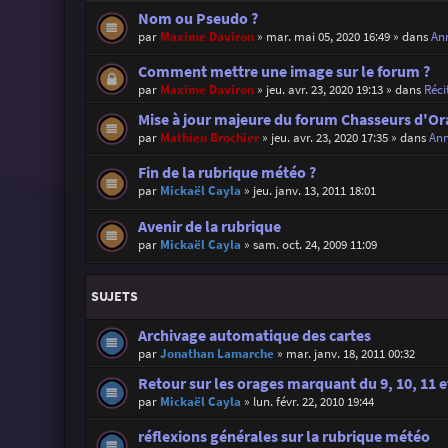
Nom ou Pseudo ?
par
Maxime Daviron
»
mar. mai 05, 2020 16:49
» dans
Ann
Comment mettre une image sur le forum ?
par
Maxime Daviron
»
jeu. avr. 23, 2020 19:13
» dans
Réci
Mise à jour majeure du forum Chasseurs d'Or
par
Mathieu Brochier
»
jeu. avr. 23, 2020 17:35
» dans
Ann
Fin de la rubrique météo ?
par
Mickaël Cayla
»
jeu. janv. 13, 2011 18:01
Avenir de la rubrique
par
Mickaël Cayla
»
sam. oct. 24, 2009 11:09
SUJETS
Archivage automatique des cartes
par
Jonathan Lamarche
»
mar. janv. 18, 2011 00:32
Retour sur les orages marquant du 9, 10, 11 e
par
Mickaël Cayla
»
lun. févr. 22, 2010 19:44
réflexions générales sur la rubrique météo