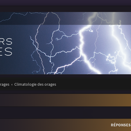
orages
Climatologie des orages
r
rche avancée
RÉPONSES