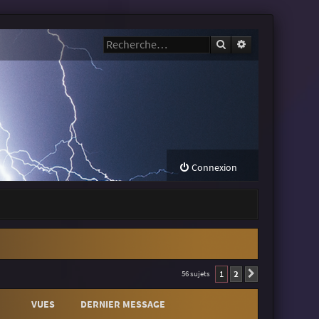
Rechercher
Recherche avanc
Connexion
1
2
56 sujets
Suivante
VUES
DERNIER MESSAGE