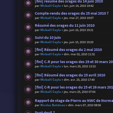
[fini] résumé des orages du 14 juin 2010
par
Mickaël Cayla
»
lun. juin 14, 2010 19:42
Compte-rendu des orages du 25 mai 2010 ?
par
Mickaël Cayla
»
jeu. mai 27, 2010 19:07
Résumé des orages du 11 juin 2010
par
Mickaël Cayla
»
jeu. juin 10, 2010 19:21
Suivi du 10 juin
par
Mickaël Cayla
»
jeu. juin 10, 2010 19:20
[fini] Résumé des orages du 2 mai 2010
par
Mickaël Cayla
»
dim. mai 02, 2010 11:32
[fini] C.R pour les orages des 29 et 30 mars 2
par
Mickaël Cayla
»
lun. mars 29, 2010 13:10
[fini] Résumé des orages du 25 avril 2010
par
Mickaël Cayla
»
dim. avr. 25, 2010 17:40
[fini] C-R pour les orages du 25 et 26 mars 20
par
Mickaël Cayla
»
jeu. mars 25, 2010 07:54
Rapport de stage de Pierro au NWC de Norm
par
Nicolas Baluteau
»
dim. mars 07, 2010 08:56
Dust devil ?