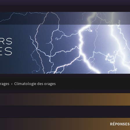
orages
Climatologie des orages
r
rche avancée
RÉPONSES