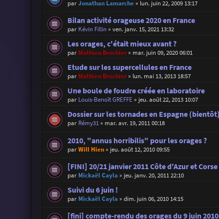
par
Jonathan Lamarche
»
lun. juin 22, 2009 13:17
Bilan activité orageuse 2020 en France
par
Kévin Fillin
»
ven. janv. 15, 2021 13:32
Les orages, c'était mieux avant ?
par
Mathieu Brochier
»
mar. juin 09, 2020 06:01
Etude sur les supercellules en France
par
Mathieu Brochier
»
lun. mai 13, 2013 18:57
Une boule de foudre créée en laboratoire
par
Louis-Benoît GREFFE
»
jeu. août 22, 2013 10:07
Dossier sur les tornades en Espagne (bientôt
par
Rémy31
»
mar. avr. 19, 2011 00:18
2010, "annus horribilis" pour les orages ?
par
Will Hien
»
jeu. août 12, 2010 09:55
[FINI] 20/21 janvier 2011 Côte d'Azur et Corse
par
Mickaël Cayla
»
jeu. janv. 20, 2011 22:10
Suivi du 6 juin !
par
Mickaël Cayla
»
dim. juin 06, 2010 14:15
[fini] compte-rendu des orages du 9 juin 2010