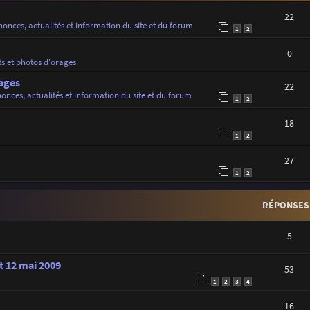
22
onces, actualités et information du site et du forum
1
2
0
ts et photos d'orages
ages
22
onces, actualités et information du site et du forum
1
2
18
1
2
27
1
2
RÉPONSES
5
t 12 mai 2009
53
1
2
3
4
16