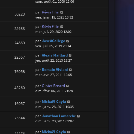
sam. août 01, 2009 12:06
par
Kévin Fillin
50223
ven. janv. 15, 2021 13:32
par
Kévin Fillin
25633
mer. juil. 29, 2020 12:02
par
JoseAGallego
24860
ven. juil. 05, 2019 20:14
par
Alexis Maillard
22557
jeu. août 22, 2013 13:27
par
Romain Viviani
76058
mer. avr. 27, 2011 12:05
par
Olivier Renard
43260
dim. févr. 06, 2011 21:28
par
Mickaël Cayla
16057
dim. janv. 23, 2011 10:35
par
Jonathan Lamarche
25544
dim. janv. 23, 2011 09:07
par
Mickaël Cayla
23376