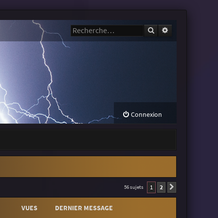
Rechercher
Recherche avanc
Connexion
1
2
56 sujets
Suivante
VUES
DERNIER MESSAGE