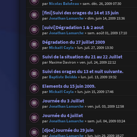
par
Nicolas Baluteau
»
sam. déc. 26, 2009 07:30
[fini]Suivi des orages du 14 et 15 juin
par
Jonathan Lamarche
»
dim. juin 14, 2009 15:36
[suivi]Dégradation 1 & 2 aout
par
Jonathan Lamarche
»
sam. août 01, 2009 17:10
Dégradation du 27 juillet 2009
par
Mickaël Cayla
»
lun. juil. 27, 2009 13:30
Suivi de la situation du 21 au 22 Juillet
par
Maxime Daviron
»
ven. juil. 24, 2009 22:12
Suivi des orages du 13 et nuit suivante.
par
Baptiste Deïdda
»
lun. juil. 13, 2009 19:32
Elements du 15 juin 2009.
par
Mickaël Cayla
»
lun. juin 15, 2009 17:46
Journée du 3 Juillet
par
Jonathan Lamarche
»
ven. juil. 03, 2009 12:58
Journée du 4 juillet
par
Jonathan Lamarche
»
sam. juil. 04, 2009 03:24
[djoe]Journée du 29 juin
par
Jonathan Lamarche
»
lun. juin 29, 2009 18:27