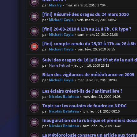
par
Max Py
»
mar. mars 30, 2010 17:04
[fini] Résumé des orages du 24 mars 2010
par
Mickaël Cayla
»
ven. mars 26, 2010 08:52
[fini] 20-03-2010 à 12h au 21 à 7h. CR type ?
par
Mickaël Cayla
»
sam. mars 20, 2010 22:08
[fini] compte-rendu du 25/02 à 17h au 26 à 8h
par
Mickaël Cayla
»
ven. févr. 26, 2010 08:55
Suivi des orages du 16 juillet 09 et de la nuit 
par
Marie Pétrod
»
jeu. juil. 16, 2009 23:12
Bilan des vigilances de météofrance en 2009
par
Mickaël Cayla
»
mer. janv. 06, 2010 18:09
Les éclairs créent-ils de l'antimatière ?
par
Nicolas Baluteau
»
mer. déc. 23, 2009 14:08
Topic sur les couloirs de foudre en NPDC
par
Nicolas Baluteau
»
lun. févr. 01, 2010 08:16
Inauguration de la rubrique et premiers doss
par
Nicolas Baluteau
»
sam. déc. 26, 2009 14:48
La Météorologie consacre un article aux torn