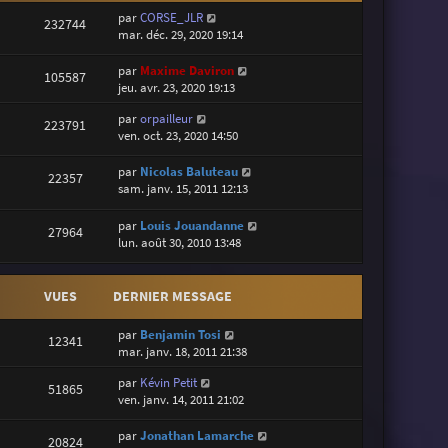
par
CORSE_JLR
232744
mar. déc. 29, 2020 19:14
par
Maxime Daviron
105587
jeu. avr. 23, 2020 19:13
par
orpailleur
223791
ven. oct. 23, 2020 14:50
par
Nicolas Baluteau
22357
sam. janv. 15, 2011 12:13
par
Louis Jouandanne
27964
lun. août 30, 2010 13:48
VUES
DERNIER MESSAGE
par
Benjamin Tosi
12341
mar. janv. 18, 2011 21:38
par
Kévin Petit
51865
ven. janv. 14, 2011 21:02
par
Jonathan Lamarche
20824