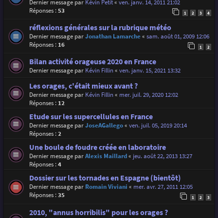
Dernier message par
Kévin Petit
«
ven. janv. 14, 2011 21:02
Réponses :
53
1
2
3
4
réflexions générales sur la rubrique météo
Dernier message par
Jonathan Lamarche
«
sam. août 01, 2009 12:06
Réponses :
16
1
2
Bilan activité orageuse 2020 en France
Dernier message par
Kévin Fillin
«
ven. janv. 15, 2021 13:32
Les orages, c'était mieux avant ?
Dernier message par
Kévin Fillin
«
mer. juil. 29, 2020 12:02
Réponses :
12
Etude sur les supercellules en France
Dernier message par
JoseAGallego
«
ven. juil. 05, 2019 20:14
Réponses :
2
Une boule de foudre créée en laboratoire
Dernier message par
Alexis Maillard
«
jeu. août 22, 2013 13:27
Réponses :
4
Dossier sur les tornades en Espagne (bientôt)
Dernier message par
Romain Viviani
«
mer. avr. 27, 2011 12:05
Réponses :
35
1
2
3
2010, "annus horribilis" pour les orages ?