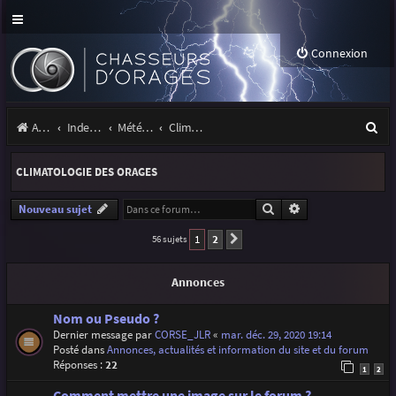
Connexion
R
Accueil
Index du forum
Météo et climatologie des orages
Climatologie des orages
e
CLIMATOLOGIE DES ORAGES
c
h
Rechercher
Recherche avancé
Nouveau sujet
e
1
2
56 sujets
Suivante
r
Annonces
c
h
Nom ou Pseudo ?
Dernier message par
CORSE_JLR
«
mar. déc. 29, 2020 19:14
e
Posté dans
Annonces, actualités et information du site et du forum
Réponses :
22
r
1
2
Comment mettre une image sur le forum ?