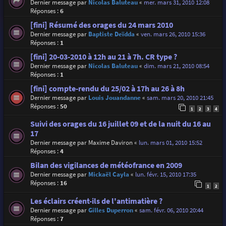
Dernier message par
Nicolas Baluteau
«
mer. mars 31, 2010 12:08
Réponses :
6
[fini] Résumé des orages du 24 mars 2010
Dernier message par
Baptiste Deïdda
«
ven. mars 26, 2010 15:36
Réponses :
1
[fini] 20-03-2010 à 12h au 21 à 7h. CR type ?
Dernier message par
Nicolas Baluteau
«
dim. mars 21, 2010 08:54
Réponses :
1
[fini] compte-rendu du 25/02 à 17h au 26 à 8h
Dernier message par
Louis Jouandanne
«
sam. mars 20, 2010 21:45
Réponses :
50
1
2
3
4
Suivi des orages du 16 juillet 09 et de la nuit du 16 au
17
Dernier message par
Maxime Daviron
«
lun. mars 01, 2010 15:52
Réponses :
4
Bilan des vigilances de météofrance en 2009
Dernier message par
Mickaël Cayla
«
lun. févr. 15, 2010 17:35
Réponses :
16
1
2
Les éclairs créent-ils de l'antimatière ?
Dernier message par
Gilles Duperron
«
sam. févr. 06, 2010 20:44
Réponses :
7