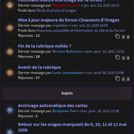
Dernier message par
Maxime Daviron
«
jeu. avr. 23, 2020 19:13
Posté dans
Récits et photos d'orages
Mise à jour majeure du forum Chasseurs d'Orages
Dernier message par
orpailleur
«
ven. oct. 23, 2020 14:50
Posté dans
Annonces, actualités et information du site et du forum
Réponses :
22
1
2
Fin de la rubrique météo ?
Dernier message par
Nicolas Baluteau
«
sam. janv. 15, 2011 12:13
Réponses :
18
1
2
Avenir de la rubrique
Dernier message par
Louis Jouandanne
«
lun. août 30, 2010 13:48
Réponses :
27
1
2
Sujets
Archivage automatique des cartes
Dernier message par
Benjamin Tosi
«
mar. janv. 18, 2011 21:38
Réponses :
5
Retour sur les orages marquant du 9, 10, 11 et 12 mai
2009