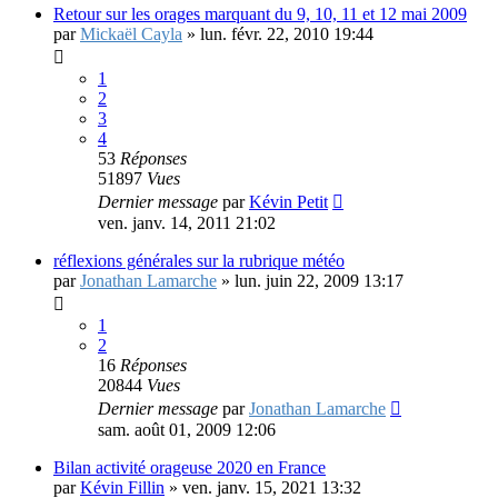
Retour sur les orages marquant du 9, 10, 11 et 12 mai 2009
par
Mickaël Cayla
»
lun. févr. 22, 2010 19:44
1
2
3
4
53
Réponses
51897
Vues
Dernier message
par
Kévin Petit
ven. janv. 14, 2011 21:02
réflexions générales sur la rubrique météo
par
Jonathan Lamarche
»
lun. juin 22, 2009 13:17
1
2
16
Réponses
20844
Vues
Dernier message
par
Jonathan Lamarche
sam. août 01, 2009 12:06
Bilan activité orageuse 2020 en France
par
Kévin Fillin
»
ven. janv. 15, 2021 13:32