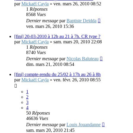
par
Mickaël Cayla
»
ven. mars 26, 2010 08:52
1
Réponses
8568
Vues
Dernier message
par
Baptiste Deïdda
ven. mars 26, 2010 15:36
[fini] 20-03-2010 à 12h au 21 à 7h. CR type ?
par
Mickaël Cayla
»
sam. mars 20, 2010 22:08
1
Réponses
8740
Vues
Dernier message
par
Nicolas Baluteau
dim. mars 21, 2010 08:54
[fini] compte-rendu du 25/02 à 17h au 26 à 8h
par
Mickaël Cayla
»
ven. févr. 26, 2010 08:55
1
2
3
4
50
Réponses
46636
Vues
Dernier message
par
Louis Jouandanne
sam. mars 20, 2010 21:45