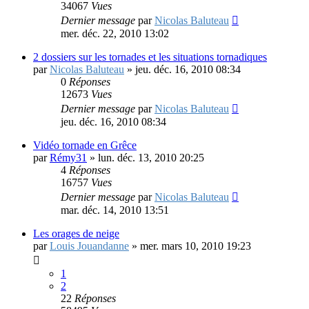
34067
Vues
Dernier message
par
Nicolas Baluteau
mer. déc. 22, 2010 13:02
2 dossiers sur les tornades et les situations tornadiques
par
Nicolas Baluteau
»
jeu. déc. 16, 2010 08:34
0
Réponses
12673
Vues
Dernier message
par
Nicolas Baluteau
jeu. déc. 16, 2010 08:34
Vidéo tornade en Grêce
par
Rémy31
»
lun. déc. 13, 2010 20:25
4
Réponses
16757
Vues
Dernier message
par
Nicolas Baluteau
mar. déc. 14, 2010 13:51
Les orages de neige
par
Louis Jouandanne
»
mer. mars 10, 2010 19:23
1
2
22
Réponses