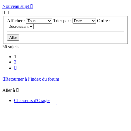
Nouveau sujet
Afficher :
Trier par :
Ordre :
56 sujets
1
2
Suivante
Retourner à l’index du forum
Aller à
Chasseurs d'Orages
↳ Annonces, actualités et information du site et du forum
↳ Questions & suggestions
Météo et climatologie des orages
↳ Prévisions et suivis des orages
↳ Étude de phénomènes orageux