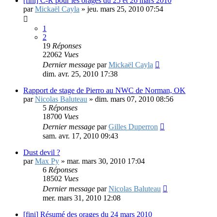
[fini] C-R pour les orages du 25 et 26 mars 2010
par
Mickaël Cayla
»
jeu. mars 25, 2010 07:54
1
2
19
Réponses
22062
Vues
Dernier message
par
Mickaël Cayla
dim. avr. 25, 2010 17:38
Rapport de stage de Pierro au NWC de Norman, OK
par
Nicolas Baluteau
»
dim. mars 07, 2010 08:56
5
Réponses
18700
Vues
Dernier message
par
Gilles Duperron
sam. avr. 17, 2010 09:43
Dust devil ?
par
Max Py
»
mar. mars 30, 2010 17:04
6
Réponses
18502
Vues
Dernier message
par
Nicolas Baluteau
mer. mars 31, 2010 12:08
[fini] Résumé des orages du 24 mars 2010