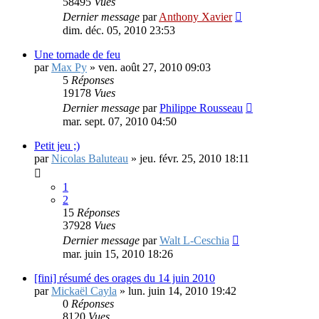
58495
Vues
Dernier message
par
Anthony Xavier
dim. déc. 05, 2010 23:53
Une tornade de feu
par
Max Py
»
ven. août 27, 2010 09:03
5
Réponses
19178
Vues
Dernier message
par
Philippe Rousseau
mar. sept. 07, 2010 04:50
Petit jeu ;)
par
Nicolas Baluteau
»
jeu. févr. 25, 2010 18:11
1
2
15
Réponses
37928
Vues
Dernier message
par
Walt L-Ceschia
mar. juin 15, 2010 18:26
[fini] résumé des orages du 14 juin 2010
par
Mickaël Cayla
»
lun. juin 14, 2010 19:42
0
Réponses
8120
Vues