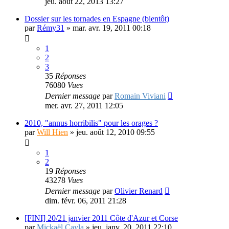
jeu. août 22, 2013 13:27
Dossier sur les tornades en Espagne (bientôt)
par
Rémy31
»
mar. avr. 19, 2011 00:18
1
2
3
35
Réponses
76080
Vues
Dernier message
par
Romain Viviani
mer. avr. 27, 2011 12:05
2010, "annus horribilis" pour les orages ?
par
Will Hien
»
jeu. août 12, 2010 09:55
1
2
19
Réponses
43278
Vues
Dernier message
par
Olivier Renard
dim. févr. 06, 2011 21:28
[FINI] 20/21 janvier 2011 Côte d'Azur et Corse
par
Mickaël Cayla
»
jeu. janv. 20, 2011 22:10