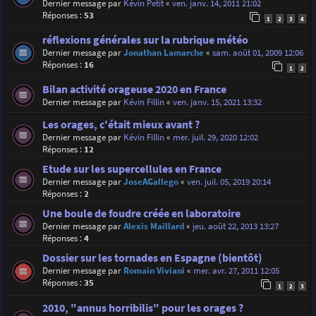
Dernier message par
Kévin Petit
«
ven. janv. 14, 2011 21:02
Réponses :
53
1
2
3
4
réflexions générales sur la rubrique météo
Dernier message par
Jonathan Lamarche
«
sam. août 01, 2009 12:06
Réponses :
16
1
2
Bilan activité orageuse 2020 en France
Dernier message par
Kévin Fillin
«
ven. janv. 15, 2021 13:32
Les orages, c'était mieux avant ?
Dernier message par
Kévin Fillin
«
mer. juil. 29, 2020 12:02
Réponses :
12
Etude sur les supercellules en France
Dernier message par
JoseAGallego
«
ven. juil. 05, 2019 20:14
Réponses :
2
Une boule de foudre créée en laboratoire
Dernier message par
Alexis Maillard
«
jeu. août 22, 2013 13:27
Réponses :
4
Dossier sur les tornades en Espagne (bientôt)
Dernier message par
Romain Viviani
«
mer. avr. 27, 2011 12:05
Réponses :
35
1
2
3
2010, "annus horribilis" pour les orages ?