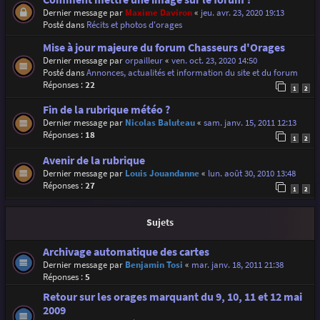
Dernier message par
Maxime Daviron
«
jeu. avr. 23, 2020 19:13
Posté dans
Récits et photos d'orages
Mise à jour majeure du forum Chasseurs d'Orages
Dernier message par
orpailleur
«
ven. oct. 23, 2020 14:50
Posté dans
Annonces, actualités et information du site et du forum
Réponses :
22
1
2
Fin de la rubrique météo ?
Dernier message par
Nicolas Baluteau
«
sam. janv. 15, 2011 12:13
Réponses :
18
1
2
Avenir de la rubrique
Dernier message par
Louis Jouandanne
«
lun. août 30, 2010 13:48
Réponses :
27
1
2
Sujets
Archivage automatique des cartes
Dernier message par
Benjamin Tosi
«
mar. janv. 18, 2011 21:38
Réponses :
5
Retour sur les orages marquant du 9, 10, 11 et 12 mai
2009