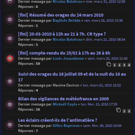
Dernier message par
Nicolas Baluteau
«
mer. mars 31, 2010 12:08
Réponses :
6
[fini] Résumé des orages du 24 mars 2010
Dernier message par
Baptiste Deïdda
«
ven. mars 26, 2010 15:36
Réponses :
1
[fini] 20-03-2010 à 12h au 21 à 7h. CR type ?
Dernier message par
Nicolas Baluteau
«
dim. mars 21, 2010 08:54
Réponses :
1
[fini] compte-rendu du 25/02 à 17h au 26 à 8h
Dernier message par
Louis Jouandanne
«
sam. mars 20, 2010 21:45
Réponses :
50
1
2
3
4
Suivi des orages du 16 juillet 09 et de la nuit du 16 au
17
Dernier message par
Maxime Daviron
«
lun. mars 01, 2010 15:52
Réponses :
4
Bilan des vigilances de météofrance en 2009
Dernier message par
Mickaël Cayla
«
lun. févr. 15, 2010 17:35
Réponses :
16
1
2
Les éclairs créent-ils de l'antimatière ?
Dernier message par
Gilles Duperron
«
sam. févr. 06, 2010 20:44
Réponses :
7