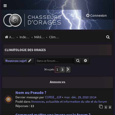
Connexion
R
Accueil
Index du forum
Météo et climatologie des orages
Climatologie des orages
e
CLIMATOLOGIE DES ORAGES
c
h
Rechercher
Recherche avancé
Nouveau sujet
e
1
2
56 sujets
Suivante
r
Annonces
c
h
Nom ou Pseudo ?
Dernier message par
CORSE_JLR
«
mar. déc. 29, 2020 19:14
e
Posté dans
Annonces, actualités et information du site et du forum
Réponses :
22
r
1
2
Comment mettre une image sur le forum ?