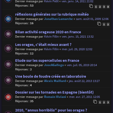
Dernier message par
Kévin Petit
«
ven. janv. 14, 2011 21:02
Réponses :
53
1
2
3
4
réflexions générales sur la rubrique météo
Dernier message par
Jonathan Lamarche
«
sam. août 01, 2009 12:06
Réponses :
16
1
2
Bilan activité orageuse 2020 en France
Dernier message par
Kévin Fillin
«
ven. janv. 15, 2021 13:32
Les orages, c'était mieux avant ?
Dernier message par
Kévin Fillin
«
mer. juil. 29, 2020 12:02
Réponses :
12
Etude sur les supercellules en France
Dernier message par
JoseAGallego
«
ven. juil. 05, 2019 20:14
Réponses :
2
Une boule de foudre créée en laboratoire
Dernier message par
Alexis Maillard
«
jeu. août 22, 2013 13:27
Réponses :
4
Dossier sur les tornades en Espagne (bientôt)
Dernier message par
Romain Viviani
«
mer. avr. 27, 2011 12:05
Réponses :
35
1
2
3
2010, "annus horribilis" pour les orages ?