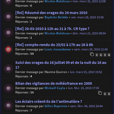
Dernier message par
Nicolas Baluteau
«
mer. mars 31, 2010 12:08
Réponses :
6
[fini] Résumé des orages du 24 mars 2010
Dernier message par
Baptiste Deïdda
«
ven. mars 26, 2010 15:36
Réponses :
1
[fini] 20-03-2010 à 12h au 21 à 7h. CR type ?
Dernier message par
Nicolas Baluteau
«
dim. mars 21, 2010 08:54
Réponses :
1
[fini] compte-rendu du 25/02 à 17h au 26 à 8h
Dernier message par
Louis Jouandanne
«
sam. mars 20, 2010 21:45
Réponses :
50
1
2
3
4
Suivi des orages du 16 juillet 09 et de la nuit du 16 au
17
Dernier message par
Maxime Daviron
«
lun. mars 01, 2010 15:52
Réponses :
4
Bilan des vigilances de météofrance en 2009
Dernier message par
Mickaël Cayla
«
lun. févr. 15, 2010 17:35
Réponses :
16
1
2
Les éclairs créent-ils de l'antimatière ?
Dernier message par
Gilles Duperron
«
sam. févr. 06, 2010 20:44
Réponses :
7