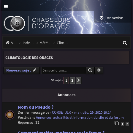
Connexion
R
Accueil
Index du forum
Météo et climatologie des orages
Climatologie des orages
e
CLIMATOLOGIE DES ORAGES
c
h
Rechercher
Recherche avancé
Nouveau sujet
e
1
2
56 sujets
Suivante
r
Annonces
c
h
Nom ou Pseudo ?
Dernier message par
CORSE_JLR
«
mar. déc. 29, 2020 19:14
e
Posté dans
Annonces, actualités et information du site et du forum
Réponses :
22
r
1
2
Comment mettre une image sur le forum ?