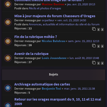
Dernier message par
Maxime Daviron
«
jeu. avr. 23, 2020 19:13
Posté dans
Récits et photos d'orages
Mise à jour majeure du forum Chasseurs d'Orages
Dernier message par
orpailleur
«
ven. oct. 23, 2020 14:50
Posté dans
Annonces, actualités et information du site et du forum
Réponses :
22
1
2
Fin de la rubrique météo ?
Dernier message par
Nicolas Baluteau
«
sam. janv. 15, 2011 12:13
Réponses :
18
1
2
Avenir de la rubrique
Dernier message par
Louis Jouandanne
«
lun. août 30, 2010 13:48
Réponses :
27
1
2
Sujets
Archivage automatique des cartes
Dernier message par
Benjamin Tosi
«
mar. janv. 18, 2011 21:38
Réponses :
5
Retour sur les orages marquant du 9, 10, 11 et 12 mai
2009