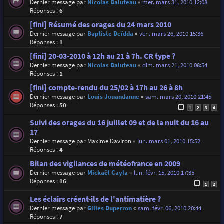
Dernier message par
Nicolas Baluteau
«
mer. mars 31, 2010 12:08
Réponses :
6
[fini] Résumé des orages du 24 mars 2010
Dernier message par
Baptiste Deïdda
«
ven. mars 26, 2010 15:36
Réponses :
1
[fini] 20-03-2010 à 12h au 21 à 7h. CR type ?
Dernier message par
Nicolas Baluteau
«
dim. mars 21, 2010 08:54
Réponses :
1
[fini] compte-rendu du 25/02 à 17h au 26 à 8h
Dernier message par
Louis Jouandanne
«
sam. mars 20, 2010 21:45
Réponses :
50
1
2
3
4
Suivi des orages du 16 juillet 09 et de la nuit du 16 au
17
Dernier message par
Maxime Daviron
«
lun. mars 01, 2010 15:52
Réponses :
4
Bilan des vigilances de météofrance en 2009
Dernier message par
Mickaël Cayla
«
lun. févr. 15, 2010 17:35
Réponses :
16
1
2
Les éclairs créent-ils de l'antimatière ?
Dernier message par
Gilles Duperron
«
sam. févr. 06, 2010 20:44
Réponses :
7