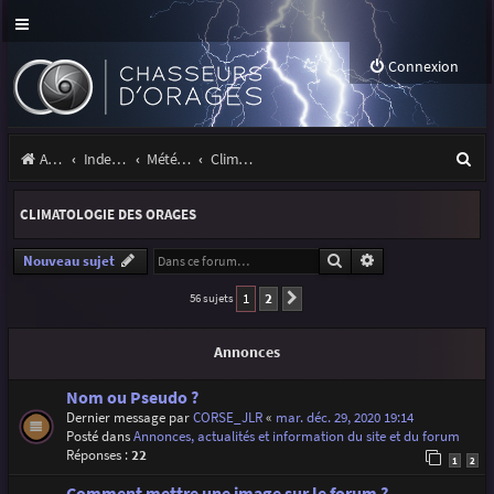
Connexion
R
Accueil
Index du forum
Météo et climatologie des orages
Climatologie des orages
e
CLIMATOLOGIE DES ORAGES
c
h
Rechercher
Recherche avancé
Nouveau sujet
e
1
2
56 sujets
Suivante
r
Annonces
c
h
Nom ou Pseudo ?
Dernier message par
CORSE_JLR
«
mar. déc. 29, 2020 19:14
e
Posté dans
Annonces, actualités et information du site et du forum
Réponses :
22
r
1
2
Comment mettre une image sur le forum ?