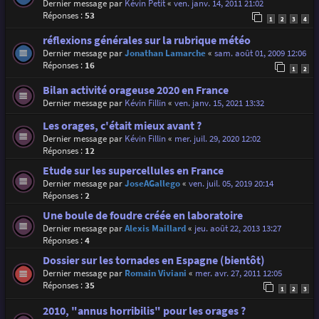
Dernier message par
Kévin Petit
«
ven. janv. 14, 2011 21:02
Réponses :
53
1
2
3
4
réflexions générales sur la rubrique météo
Dernier message par
Jonathan Lamarche
«
sam. août 01, 2009 12:06
Réponses :
16
1
2
Bilan activité orageuse 2020 en France
Dernier message par
Kévin Fillin
«
ven. janv. 15, 2021 13:32
Les orages, c'était mieux avant ?
Dernier message par
Kévin Fillin
«
mer. juil. 29, 2020 12:02
Réponses :
12
Etude sur les supercellules en France
Dernier message par
JoseAGallego
«
ven. juil. 05, 2019 20:14
Réponses :
2
Une boule de foudre créée en laboratoire
Dernier message par
Alexis Maillard
«
jeu. août 22, 2013 13:27
Réponses :
4
Dossier sur les tornades en Espagne (bientôt)
Dernier message par
Romain Viviani
«
mer. avr. 27, 2011 12:05
Réponses :
35
1
2
3
2010, "annus horribilis" pour les orages ?