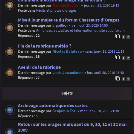
Dernier message par
Maxime Daviron
«
jeu. avr. 23, 2020 19:13
Posté dans
Récits et photos d'orages
Mise à jour majeure du forum Chasseurs d'Orages
Dernier message par
orpailleur
«
ven. oct. 23, 2020 14:50
Posté dans
Annonces, actualités et information du site et du forum
Réponses :
22
1
2
Fin de la rubrique météo ?
Dernier message par
Nicolas Baluteau
«
sam. janv. 15, 2011 12:13
Réponses :
18
1
2
Avenir de la rubrique
Dernier message par
Louis Jouandanne
«
lun. août 30, 2010 13:48
Réponses :
27
1
2
Sujets
Archivage automatique des cartes
Dernier message par
Benjamin Tosi
«
mar. janv. 18, 2011 21:38
Réponses :
5
Retour sur les orages marquant du 9, 10, 11 et 12 mai
2009