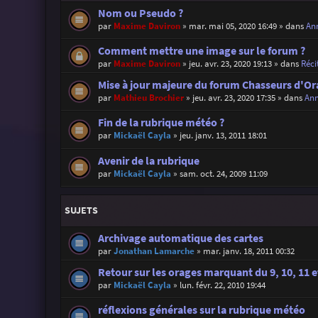
Nom ou Pseudo ?
par
Maxime Daviron
»
mar. mai 05, 2020 16:49
» dans
Ann
Comment mettre une image sur le forum ?
par
Maxime Daviron
»
jeu. avr. 23, 2020 19:13
» dans
Réci
Mise à jour majeure du forum Chasseurs d'Or
par
Mathieu Brochier
»
jeu. avr. 23, 2020 17:35
» dans
Ann
Fin de la rubrique météo ?
par
Mickaël Cayla
»
jeu. janv. 13, 2011 18:01
Avenir de la rubrique
par
Mickaël Cayla
»
sam. oct. 24, 2009 11:09
SUJETS
Archivage automatique des cartes
par
Jonathan Lamarche
»
mar. janv. 18, 2011 00:32
Retour sur les orages marquant du 9, 10, 11 e
par
Mickaël Cayla
»
lun. févr. 22, 2010 19:44
réflexions générales sur la rubrique météo