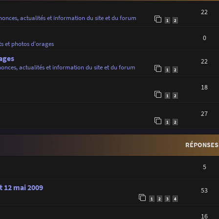
22
onces, actualités et information du site et du forum
1
2
0
ts et photos d'orages
ages
22
onces, actualités et information du site et du forum
1
2
18
1
2
27
1
2
RÉPONSES
5
t 12 mai 2009
53
1
2
3
4
16