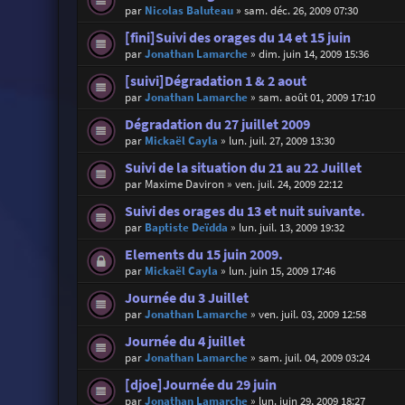
par
Nicolas Baluteau
»
sam. déc. 26, 2009 07:30
[fini]Suivi des orages du 14 et 15 juin
par
Jonathan Lamarche
»
dim. juin 14, 2009 15:36
[suivi]Dégradation 1 & 2 aout
par
Jonathan Lamarche
»
sam. août 01, 2009 17:10
Dégradation du 27 juillet 2009
par
Mickaël Cayla
»
lun. juil. 27, 2009 13:30
Suivi de la situation du 21 au 22 Juillet
par
Maxime Daviron
»
ven. juil. 24, 2009 22:12
Suivi des orages du 13 et nuit suivante.
par
Baptiste Deïdda
»
lun. juil. 13, 2009 19:32
Elements du 15 juin 2009.
par
Mickaël Cayla
»
lun. juin 15, 2009 17:46
Journée du 3 Juillet
par
Jonathan Lamarche
»
ven. juil. 03, 2009 12:58
Journée du 4 juillet
par
Jonathan Lamarche
»
sam. juil. 04, 2009 03:24
[djoe]Journée du 29 juin
par
Jonathan Lamarche
»
lun. juin 29, 2009 18:27