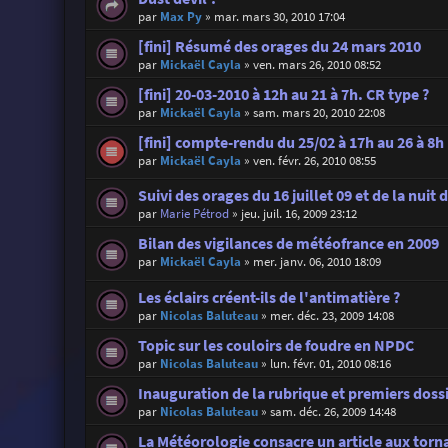
par
Max Py
»
mar. mars 30, 2010 17:04
[fini] Résumé des orages du 24 mars 2010
par
Mickaël Cayla
»
ven. mars 26, 2010 08:52
[fini] 20-03-2010 à 12h au 21 à 7h. CR type ?
par
Mickaël Cayla
»
sam. mars 20, 2010 22:08
[fini] compte-rendu du 25/02 à 17h au 26 à 8h
par
Mickaël Cayla
»
ven. févr. 26, 2010 08:55
Suivi des orages du 16 juillet 09 et de la nuit 
par
Marie Pétrod
»
jeu. juil. 16, 2009 23:12
Bilan des vigilances de météofrance en 2009
par
Mickaël Cayla
»
mer. janv. 06, 2010 18:09
Les éclairs créent-ils de l'antimatière ?
par
Nicolas Baluteau
»
mer. déc. 23, 2009 14:08
Topic sur les couloirs de foudre en NPDC
par
Nicolas Baluteau
»
lun. févr. 01, 2010 08:16
Inauguration de la rubrique et premiers doss
par
Nicolas Baluteau
»
sam. déc. 26, 2009 14:48
La Météorologie consacre un article aux torn