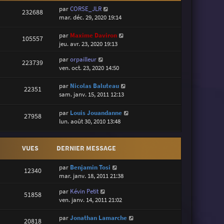
par
CORSE_JLR
232688
mar. déc. 29, 2020 19:14
par
Maxime Daviron
105557
jeu. avr. 23, 2020 19:13
par
orpailleur
223739
ven. oct. 23, 2020 14:50
par
Nicolas Baluteau
22351
sam. janv. 15, 2011 12:13
par
Louis Jouandanne
27958
lun. août 30, 2010 13:48
VUES
DERNIER MESSAGE
par
Benjamin Tosi
12340
mar. janv. 18, 2011 21:38
par
Kévin Petit
51858
ven. janv. 14, 2011 21:02
par
Jonathan Lamarche
20818