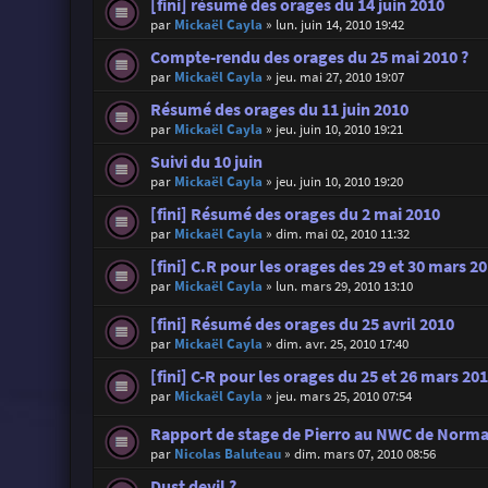
[fini] résumé des orages du 14 juin 2010
par
Mickaël Cayla
»
lun. juin 14, 2010 19:42
Compte-rendu des orages du 25 mai 2010 ?
par
Mickaël Cayla
»
jeu. mai 27, 2010 19:07
Résumé des orages du 11 juin 2010
par
Mickaël Cayla
»
jeu. juin 10, 2010 19:21
Suivi du 10 juin
par
Mickaël Cayla
»
jeu. juin 10, 2010 19:20
[fini] Résumé des orages du 2 mai 2010
par
Mickaël Cayla
»
dim. mai 02, 2010 11:32
[fini] C.R pour les orages des 29 et 30 mars 2
par
Mickaël Cayla
»
lun. mars 29, 2010 13:10
[fini] Résumé des orages du 25 avril 2010
par
Mickaël Cayla
»
dim. avr. 25, 2010 17:40
[fini] C-R pour les orages du 25 et 26 mars 20
par
Mickaël Cayla
»
jeu. mars 25, 2010 07:54
Rapport de stage de Pierro au NWC de Norm
par
Nicolas Baluteau
»
dim. mars 07, 2010 08:56
Dust devil ?