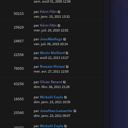
sam. août 01, 2009 12:06
par
Kévin Fillin
50215
ven. janv. 15, 2021 13:32
par
Kévin Fillin
25629
mer. juil. 29, 2020 12:02
par
JoseAGallego
24857
ven. juil. 05, 2019 20:14
par
Alexis Maillard
22556
jeu. août 22, 2013 13:27
par
Romain Viviani
76050
mer. avr. 27, 2011 12:05
par
Olivier Renard
43256
dim. févr. 06, 2011 21:28
par
Mickaël Cayla
16055
dim. janv. 23, 2011 10:35
par
Jonathan Lamarche
25540
dim. janv. 23, 2011 09:07
par
Mickaël Cayla
23372