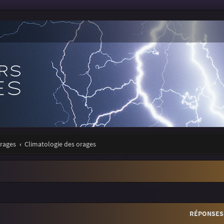
orages
Climatologie des orages
r
rche avancée
RÉPONSES