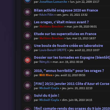
par
Jonathan Lamarche
»
lun. juin 22, 2009 13:17
Bilan activité orageuse 2020 en France
par
Kévin Fillin
»
ven. janv. 15, 2021 13:32
Les orages, c'était mieux avant ?
par
Mathieu Brochier
»
mar. juin 09, 2020 06:01
Etude sur les supercellules en France
par
Mathieu Brochier
»
lun. mai 13, 2013 18:57
Une boule de foudre créée en laboratoire
par
Louis-Benoît GREFFE
»
jeu. août 22, 2013 10:07
Dossier sur les tornades en Espagne (bientôt
par
Rémy31
»
mar. avr. 19, 2011 00:18
2010, "annus horribilis" pour les orages ?
par
Will Hien
»
jeu. août 12, 2010 09:55
[FINI] 20/21 janvier 2011 Côte d'Azur et Corse
par
Mickaël Cayla
»
jeu. janv. 20, 2011 22:10
Suivi du 6 juin !
par
Mickaël Cayla
»
dim. juin 06, 2010 14:15
[fini] compte-rendu des orages du 9 juin 2010