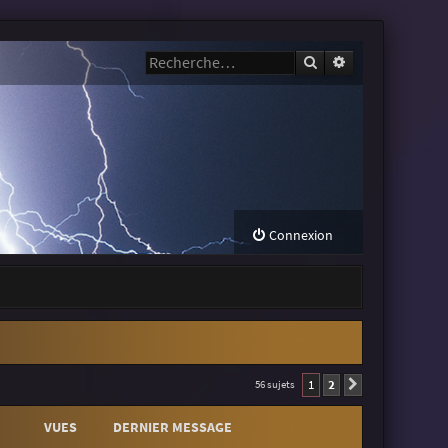
Rechercher
Recherche avanc
Connexion
1
2
56 sujets
Suivante
VUES
DERNIER MESSAGE