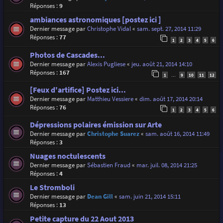
Réponses :
9
ambiances astronomiques [postez ici ]
Dernier message par
Christophe Vidal
«
sam. sept. 27, 2014 11:29
Réponses :
77
1
2
3
4
5
6
Photos de Cascades...
Dernier message par
Alexis Pugliese
«
jeu. août 21, 2014 14:10
Réponses :
167
1
9
10
11
12
…
[Feux d'artifice] Postez ici...
Dernier message par
Matthieu Vessiere
«
dim. août 17, 2014 20:14
Réponses :
76
1
2
3
4
5
6
Dépressions polaires émission sur Arte
Dernier message par
Christophe Suarez
«
sam. août 16, 2014 11:49
Réponses :
3
Nuages noctulescents
Dernier message par
Sébastien Fraud
«
mar. juil. 08, 2014 21:25
Réponses :
4
Le Stromboli
Dernier message par
Dean Gill
«
sam. juin 21, 2014 15:11
Réponses :
13
Petite capture du 22 Aout 2013