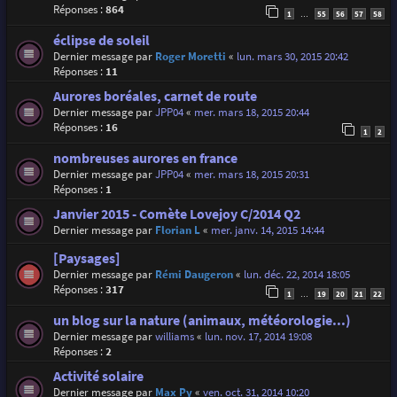
Réponses :
864
1
55
56
57
58
…
éclipse de soleil
Dernier message par
Roger Moretti
«
lun. mars 30, 2015 20:42
Réponses :
11
Aurores boréales, carnet de route
Dernier message par
JPP04
«
mer. mars 18, 2015 20:44
Réponses :
16
1
2
nombreuses aurores en france
Dernier message par
JPP04
«
mer. mars 18, 2015 20:31
Réponses :
1
Janvier 2015 - Comète Lovejoy C/2014 Q2
Dernier message par
Florian L
«
mer. janv. 14, 2015 14:44
[Paysages]
Dernier message par
Rémi Daugeron
«
lun. déc. 22, 2014 18:05
Réponses :
317
1
19
20
21
22
…
un blog sur la nature (animaux, météorologie...)
Dernier message par
williams
«
lun. nov. 17, 2014 19:08
Réponses :
2
Activité solaire
Dernier message par
Max Py
«
ven. oct. 31, 2014 10:20