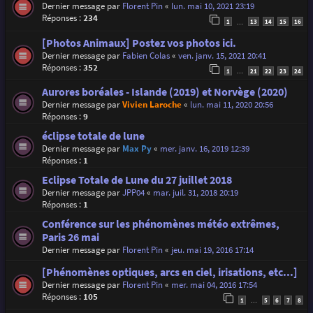
Dernier message par
Florent Pin
«
lun. mai 10, 2021 23:19
Réponses :
234
1
13
14
15
16
…
[Photos Animaux] Postez vos photos ici.
Dernier message par
Fabien Colas
«
ven. janv. 15, 2021 20:41
Réponses :
352
1
21
22
23
24
…
Aurores boréales - Islande (2019) et Norvège (2020)
Dernier message par
Vivien Laroche
«
lun. mai 11, 2020 20:56
Réponses :
9
éclipse totale de lune
Dernier message par
Max Py
«
mer. janv. 16, 2019 12:39
Réponses :
1
Eclipse Totale de Lune du 27 juillet 2018
Dernier message par
JPP04
«
mar. juil. 31, 2018 20:19
Réponses :
1
Conférence sur les phénomènes météo extrêmes,
Paris 26 mai
Dernier message par
Florent Pin
«
jeu. mai 19, 2016 17:14
[Phénomènes optiques, arcs en ciel, irisations, etc...]
Dernier message par
Florent Pin
«
mer. mai 04, 2016 17:54
Réponses :
105
1
5
6
7
8
…