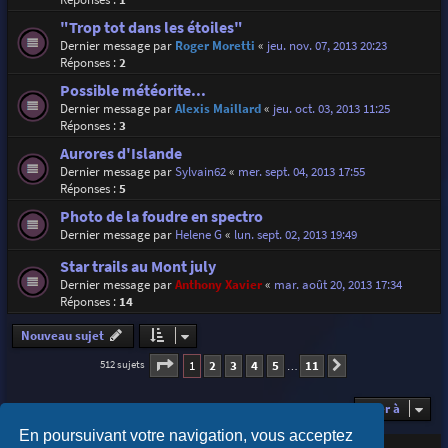
"Trop tot dans les étoiles"
Dernier message par
Roger Moretti
«
jeu. nov. 07, 2013 20:23
Réponses :
2
Possible météorite...
Dernier message par
Alexis Maillard
«
jeu. oct. 03, 2013 11:25
Réponses :
3
Aurores d'Islande
Dernier message par
Sylvain62
«
mer. sept. 04, 2013 17:55
Réponses :
5
Photo de la foudre en spectro
Dernier message par
Helene G
«
lun. sept. 02, 2013 19:49
Star trails au Mont july
Dernier message par
Anthony Xavier
«
mar. août 20, 2013 17:34
Réponses :
14
Nouveau sujet
Page
1
sur
11
1
2
3
4
5
11
512 sujets
Suivante
…
Aller à
En poursuivant votre navigation, vous acceptez