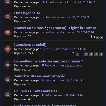
Dernier message par
Philippe Rousseau
«
lun. juin 09, 2014 16:13
Réponses :
8
Lune Dijonnaise
Dernier message par
Fabien Colas
«
mer. avr. 30, 2014 00:22
Réponses :
3
Nouvel An en Norvège (Tromsø) - Lights in Tromsø
Dernier message par
Sébastien Fraud
«
mar. avr. 15, 2014 01:04
Réponses :
25
1
2
[Couchers de soleil]
Dernier message par
Helene G
«
dim. mars 16, 2014 11:37
Réponses :
271
1
16
17
18
19
…
La meilleur période des aurores boréales ?
Dernier message par
JPP04
«
ven. mars 14, 2014 20:12
Réponses :
14
Tempête Ulla en photo et vidéo
Dernier message par
Xav28
«
jeu. mars 13, 2014 14:11
Réponses :
3
Couleurs aurores boréales
Dernier message par
JPP04
«
dim. mars 09, 2014 21:10
Réponses :
6
Vidéo des jouets envoyé avec le ballon!