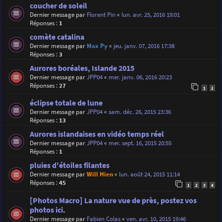
coucher de soleil
Dernier message par
Florent Pin
«
lun. avr. 25, 2016 19:01
Réponses :
1
comète catalina
Dernier message par
Max Py
«
jeu. janv. 07, 2016 17:38
Réponses :
3
Aurores boréales, Islande 2015
Dernier message par
JPP04
«
mer. janv. 06, 2016 20:23
Réponses :
27
1
2
éclipse totale de lune
Dernier message par
JPP04
«
sam. déc. 26, 2015 23:36
Réponses :
13
Aurores islandaises en vidéo temps réel
Dernier message par
JPP04
«
mer. sept. 16, 2015 20:55
Réponses :
1
pluies d'étoiles filantes
Dernier message par
Will Hien
«
lun. août 24, 2015 11:14
Réponses :
45
1
2
3
4
[Photos Macro] La nature vue de près, postez vos
photos ici.
Dernier message par
Fabien Colas
«
ven. avr. 10, 2015 19:46