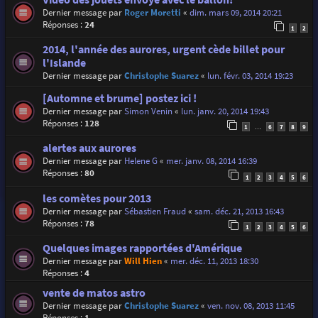
Dernier message par
Roger Moretti
«
dim. mars 09, 2014 20:21
Réponses :
24
1
2
2014, l'année des aurores, urgent cède billet pour
l'Islande
Dernier message par
Christophe Suarez
«
lun. févr. 03, 2014 19:23
[Automne et brume] postez ici !
Dernier message par
Simon Venin
«
lun. janv. 20, 2014 19:43
Réponses :
128
1
6
7
8
9
…
alertes aux aurores
Dernier message par
Helene G
«
mer. janv. 08, 2014 16:39
Réponses :
80
1
2
3
4
5
6
les comètes pour 2013
Dernier message par
Sébastien Fraud
«
sam. déc. 21, 2013 16:43
Réponses :
78
1
2
3
4
5
6
Quelques images rapportées d'Amérique
Dernier message par
Will Hien
«
mer. déc. 11, 2013 18:30
Réponses :
4
vente de matos astro
Dernier message par
Christophe Suarez
«
ven. nov. 08, 2013 11:45
Réponses :
1