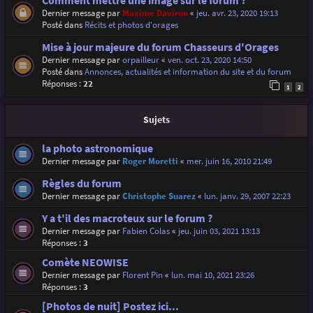
Comment mettre une image sur le forum ?
Dernier message par
Maxime Daviron
«
jeu. avr. 23, 2020 19:13
Posté dans
Récits et photos d'orages
Mise à jour majeure du forum Chasseurs d'Orages
Dernier message par
orpailleur
«
ven. oct. 23, 2020 14:50
Posté dans
Annonces, actualités et information du site et du forum
Réponses :
22
1
2
Sujets
la photo astronomique
Dernier message par
Roger Moretti
«
mer. juin 16, 2010 21:49
Règles du forum
Dernier message par
Christophe Suarez
«
lun. janv. 29, 2007 22:23
Y a t'il des macroteux sur le forum ?
Dernier message par
Fabien Colas
«
jeu. juin 03, 2021 13:13
Réponses :
3
Comète NEOWISE
Dernier message par
Florent Pin
«
lun. mai 10, 2021 23:26
Réponses :
3
[Photos de nuit] Postez ici...