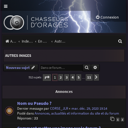
Connexion
R
Accueil
Index du forum
En marge des orages
Autres images
e
AUTRES IMAGES
c
h
Rechercher
Recherche avancé
Nouveau sujet
e
Page
1
sur
11
1
2
3
4
5
11
512 sujets
Suivante
…
r
Annonces
c
h
Nom ou Pseudo ?
Dernier message par
CORSE_JLR
«
mar. déc. 29, 2020 19:14
e
Posté dans
Annonces, actualités et information du site et du forum
r
Réponses :
22
1
2