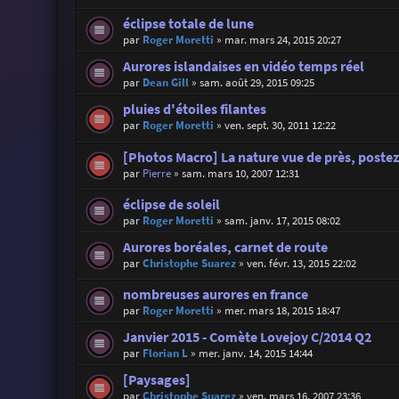
éclipse totale de lune
par
Roger Moretti
»
mar. mars 24, 2015 20:27
Aurores islandaises en vidéo temps réel
par
Dean Gill
»
sam. août 29, 2015 09:25
pluies d'étoiles filantes
par
Roger Moretti
»
ven. sept. 30, 2011 12:22
[Photos Macro] La nature vue de près, postez 
par
Pierre
»
sam. mars 10, 2007 12:31
éclipse de soleil
par
Roger Moretti
»
sam. janv. 17, 2015 08:02
Aurores boréales, carnet de route
par
Christophe Suarez
»
ven. févr. 13, 2015 22:02
nombreuses aurores en france
par
Roger Moretti
»
mer. mars 18, 2015 18:47
Janvier 2015 - Comète Lovejoy C/2014 Q2
par
Florian L
»
mer. janv. 14, 2015 14:44
[Paysages]
par
Christophe Suarez
»
ven. mars 16, 2007 23:36