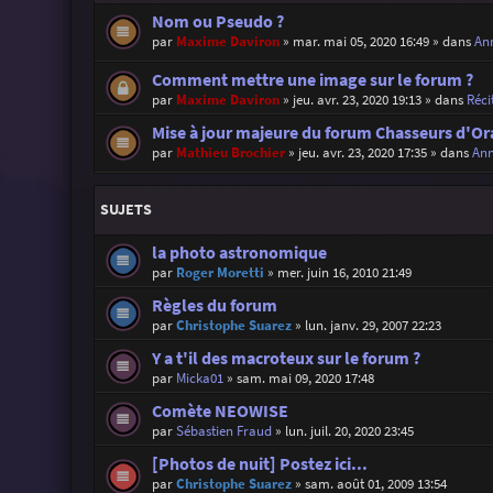
Nom ou Pseudo ?
par
Maxime Daviron
»
mar. mai 05, 2020 16:49
» dans
Ann
Comment mettre une image sur le forum ?
par
Maxime Daviron
»
jeu. avr. 23, 2020 19:13
» dans
Réci
Mise à jour majeure du forum Chasseurs d'Or
par
Mathieu Brochier
»
jeu. avr. 23, 2020 17:35
» dans
Ann
SUJETS
la photo astronomique
par
Roger Moretti
»
mer. juin 16, 2010 21:49
Règles du forum
par
Christophe Suarez
»
lun. janv. 29, 2007 22:23
Y a t'il des macroteux sur le forum ?
par
Micka01
»
sam. mai 09, 2020 17:48
Comète NEOWISE
par
Sébastien Fraud
»
lun. juil. 20, 2020 23:45
[Photos de nuit] Postez ici...
par
Christophe Suarez
»
sam. août 01, 2009 13:54