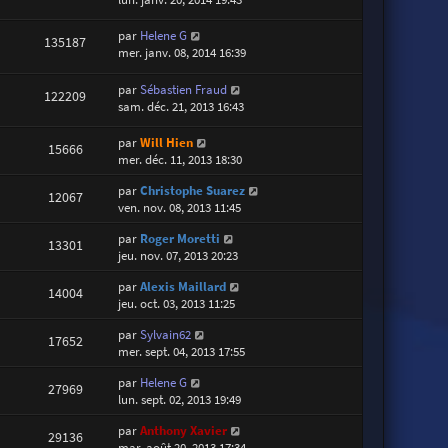
par
Helene G
135187
mer. janv. 08, 2014 16:39
par
Sébastien Fraud
122209
sam. déc. 21, 2013 16:43
par
Will Hien
15666
mer. déc. 11, 2013 18:30
par
Christophe Suarez
12067
ven. nov. 08, 2013 11:45
par
Roger Moretti
13301
jeu. nov. 07, 2013 20:23
par
Alexis Maillard
14004
jeu. oct. 03, 2013 11:25
par
Sylvain62
17652
mer. sept. 04, 2013 17:55
par
Helene G
27969
lun. sept. 02, 2013 19:49
par
Anthony Xavier
29136
mar. août 20, 2013 17:34