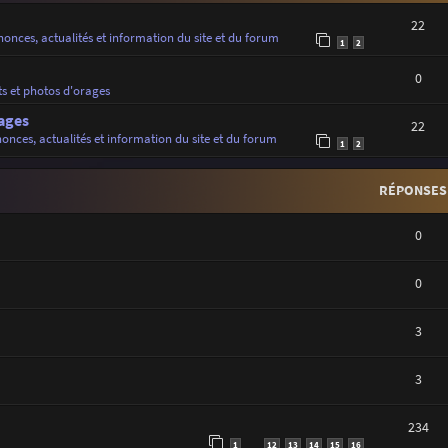
22
onces, actualités et information du site et du forum
1
2
0
ts et photos d'orages
ages
22
onces, actualités et information du site et du forum
1
2
RÉPONSES
0
0
3
3
234
1
12
13
14
15
16
…