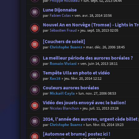
par
Philippe Rousseau
»
lun. sept. 02, 2013 04:44
Lune Dijonnaise
par
Fabien Colas
»
ven. avr. 18, 2014 10:56
Nouvel An en Norvège (Tromsø) - Lights in 
par
Sébastien Fraud
»
jeu. sept. 19, 2013 02:05
[Couchers de soleil]
par
Christophe Suarez
»
mar. déc. 26, 2006 18:45
La meilleur période des aurores boréales ?
par
Romain Viviani
»
ven. juin 14, 2013 18:11
Tempête Ulla en photo et vidéo
par
Xav28
»
jeu. févr. 20, 2014 12:12
Couleurs aurores boréales
par
Mickaël Cayla
»
lun. nov. 27, 2006 08:53
Vidéo des jouets envoyé avec le ballon!
par
Nicolas Blanchon
»
jeu. juil. 11, 2013 23:28
2014, l'année des aurores, urgent cède billet
par
Christophe Suarez
»
lun. févr. 03, 2014 19:23
[Automne et brume] postez ici !