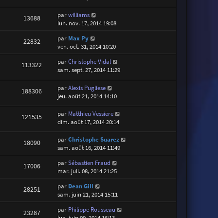
par
williams
13688
lun. nov. 17, 2014 19:08
par
Max Py
22832
ven. oct. 31, 2014 10:20
par
Christophe Vidal
113322
sam. sept. 27, 2014 11:29
par
Alexis Pugliese
188306
jeu. août 21, 2014 14:10
par
Matthieu Vessiere
121535
dim. août 17, 2014 20:14
par
Christophe Suarez
18090
sam. août 16, 2014 11:49
par
Sébastien Fraud
17006
mar. juil. 08, 2014 21:25
par
Dean Gill
28251
sam. juin 21, 2014 15:11
par
Philippe Rousseau
23287
lun. juin 09, 2014 16:13