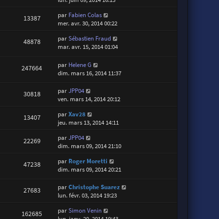
par
Fabien Colas
13387
mer. avr. 30, 2014 00:22
par
Sébastien Fraud
48878
mar. avr. 15, 2014 01:04
par
Helene G
247664
dim. mars 16, 2014 11:37
par
JPP04
30818
ven. mars 14, 2014 20:12
par
Xav28
13407
jeu. mars 13, 2014 14:11
par
JPP04
22269
dim. mars 09, 2014 21:10
par
Roger Moretti
47238
dim. mars 09, 2014 20:21
par
Christophe Suarez
27683
lun. févr. 03, 2014 19:23
par
Simon Venin
162685
lun. janv. 20, 2014 19:43