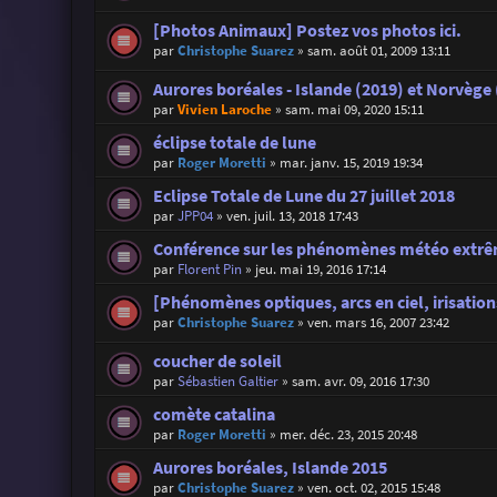
[Photos Animaux] Postez vos photos ici.
par
Christophe Suarez
»
sam. août 01, 2009 13:11
Aurores boréales - Islande (2019) et Norvège
par
Vivien Laroche
»
sam. mai 09, 2020 15:11
éclipse totale de lune
par
Roger Moretti
»
mar. janv. 15, 2019 19:34
Eclipse Totale de Lune du 27 juillet 2018
par
JPP04
»
ven. juil. 13, 2018 17:43
Conférence sur les phénomènes météo extrêm
par
Florent Pin
»
jeu. mai 19, 2016 17:14
[Phénomènes optiques, arcs en ciel, irisations
par
Christophe Suarez
»
ven. mars 16, 2007 23:42
coucher de soleil
par
Sébastien Galtier
»
sam. avr. 09, 2016 17:30
comète catalina
par
Roger Moretti
»
mer. déc. 23, 2015 20:48
Aurores boréales, Islande 2015
par
Christophe Suarez
»
ven. oct. 02, 2015 15:48