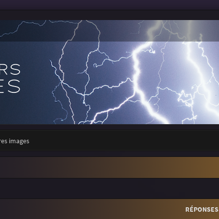
res images
r
rche avancée
RÉPONSES