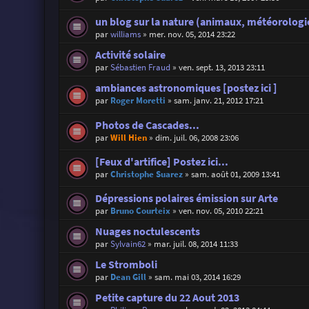
un blog sur la nature (animaux, météorologie
par
williams
»
mer. nov. 05, 2014 23:22
Activité solaire
par
Sébastien Fraud
»
ven. sept. 13, 2013 23:11
ambiances astronomiques [postez ici ]
par
Roger Moretti
»
sam. janv. 21, 2012 17:21
Photos de Cascades...
par
Will Hien
»
dim. juil. 06, 2008 23:06
[Feux d'artifice] Postez ici...
par
Christophe Suarez
»
sam. août 01, 2009 13:41
Dépressions polaires émission sur Arte
par
Bruno Courteix
»
ven. nov. 05, 2010 22:21
Nuages noctulescents
par
Sylvain62
»
mar. juil. 08, 2014 11:33
Le Stromboli
par
Dean Gill
»
sam. mai 03, 2014 16:29
Petite capture du 22 Aout 2013