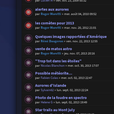
par
Lucien M
»
ven. oct. 23, 2009 00:32
alertes aux aurores
par
Roger Moretti
»
mer. août 04, 2010 09:52
les comètes pour 2013
par
Roger Moretti
»
mar. nov. 20, 2012 21:01
Quelques images rapportées d'Amérique
par
Rémi Daugeron
»
ven. nov. 22, 2013 12:55
vente de matos astro
par
Roger Moretti
»
jeu. nov. 07, 2013 20:16
"Trop tot dans les étoiles"
par
Nicolas Blanchon
»
mer. oct. 30, 2013 17:07
Possible météorite...
par
Fabien Colas
»
mer. oct. 02, 2013 22:47
Aurores d'Islande
par
Sylvain62
»
lun. sept. 02, 2013 22:24
Photo de la foudre en spectro
par
Helene G
»
lun. sept. 02, 2013 19:49
Star trails au Mont july