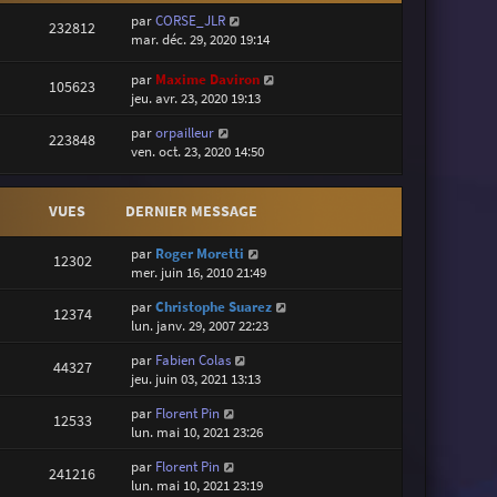
par
CORSE_JLR
232812
mar. déc. 29, 2020 19:14
par
Maxime Daviron
105623
jeu. avr. 23, 2020 19:13
par
orpailleur
223848
ven. oct. 23, 2020 14:50
VUES
DERNIER MESSAGE
par
Roger Moretti
12302
mer. juin 16, 2010 21:49
par
Christophe Suarez
12374
lun. janv. 29, 2007 22:23
par
Fabien Colas
44327
jeu. juin 03, 2021 13:13
par
Florent Pin
12533
lun. mai 10, 2021 23:26
par
Florent Pin
241216
lun. mai 10, 2021 23:19