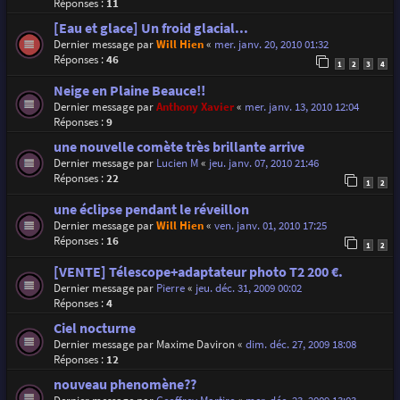
Réponses :
11
[Eau et glace] Un froid glacial...
Dernier message par
Will Hien
«
mer. janv. 20, 2010 01:32
Réponses :
46
1
2
3
4
Neige en Plaine Beauce!!
Dernier message par
Anthony Xavier
«
mer. janv. 13, 2010 12:04
Réponses :
9
une nouvelle comète très brillante arrive
Dernier message par
Lucien M
«
jeu. janv. 07, 2010 21:46
Réponses :
22
1
2
une éclipse pendant le réveillon
Dernier message par
Will Hien
«
ven. janv. 01, 2010 17:25
Réponses :
16
1
2
[VENTE] Télescope+adaptateur photo T2 200 €.
Dernier message par
Pierre
«
jeu. déc. 31, 2009 00:02
Réponses :
4
Ciel nocturne
Dernier message par
Maxime Daviron
«
dim. déc. 27, 2009 18:08
Réponses :
12
nouveau phenomène??