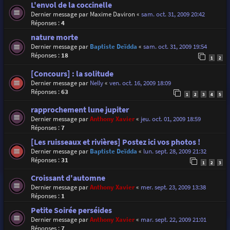
L'envol de la coccinelle
Dernier message par
Maxime Daviron
«
sam. oct. 31, 2009 20:42
Réponses :
4
nature morte
Dernier message par
Baptiste Deïdda
«
sam. oct. 31, 2009 19:54
Réponses :
18
1
2
[Concours] : la solitude
Dernier message par
Nelly
«
ven. oct. 16, 2009 18:09
Réponses :
63
1
2
3
4
5
rapprochement lune jupiter
Dernier message par
Anthony Xavier
«
jeu. oct. 01, 2009 18:59
Réponses :
7
[Les ruisseaux et rivières] Postez ici vos photos !
Dernier message par
Baptiste Deïdda
«
lun. sept. 28, 2009 21:32
Réponses :
31
1
2
3
Croissant d'automne
Dernier message par
Anthony Xavier
«
mer. sept. 23, 2009 13:38
Réponses :
1
Petite Soirée perséides
Dernier message par
Anthony Xavier
«
mar. sept. 22, 2009 21:01
Réponses :
7