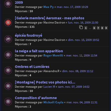
2009
Dernier message par
Max Py
«
mar. nov. 17, 2009 10:29
Réponses :
10
[Galerie membre] Aeromax - mes photos
Dernier message par
Maxime Daviron
«
lun. nov. 16, 2009 21:00
Réponses :
131
1
6
7
8
9
…
épicéa foudroyé
Dernier message par
Maxime Daviron
«
dim. nov. 15, 2009 19:52
Réponses :
7
la neige a fait son apparition
Dernier message par
Roger Moretti
«
mer. nov. 11, 2009 11:54
Réponses :
9
Ombres et Lumières
Dernier message par
Alexandre.R
«
dim. nov. 08, 2009 11:12
Réponses :
4
[Montagne] Postez vos photos ici...
Dernier message par
Lucien M
«
sam. nov. 07, 2009 14:02
Réponses :
10
Composition d'automne
Dernier message par
Mickaël Cayla
«
mer. nov. 04, 2009 11:31
Réponses :
2