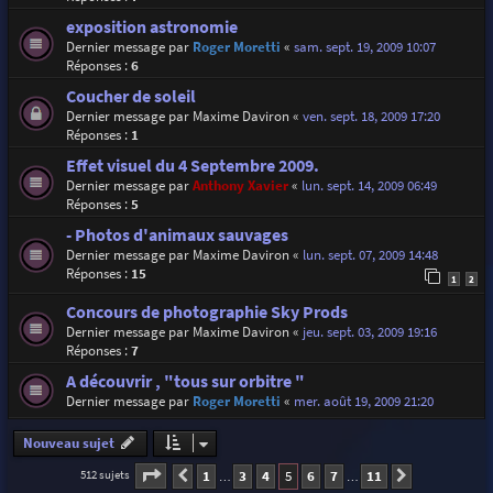
exposition astronomie
Dernier message par
Roger Moretti
«
sam. sept. 19, 2009 10:07
Réponses :
6
Coucher de soleil
Dernier message par
Maxime Daviron
«
ven. sept. 18, 2009 17:20
Réponses :
1
Effet visuel du 4 Septembre 2009.
Dernier message par
Anthony Xavier
«
lun. sept. 14, 2009 06:49
Réponses :
5
- Photos d'animaux sauvages
Dernier message par
Maxime Daviron
«
lun. sept. 07, 2009 14:48
Réponses :
15
1
2
Concours de photographie Sky Prods
Dernier message par
Maxime Daviron
«
jeu. sept. 03, 2009 19:16
Réponses :
7
A découvrir , "tous sur orbitre "
Dernier message par
Roger Moretti
«
mer. août 19, 2009 21:20
Nouveau sujet
Page
5
sur
11
1
3
4
5
6
7
11
512 sujets
Précédente
Suivante
…
…