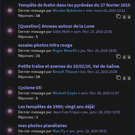
Tempête de foehn dans les pyrénées du 27 fevrier 2010
Dernier message par
Nicolas Baluteau
«
mer. mars 03, 2010 13:11
Réponses :
18
1
2
[Question] Anneau autour de la Lune
Dernier message par
Gilles Math
«
sam. févr. 27, 2010 23:30
Réponses :
5
essaies photos infra rouge
Dernier message par
Roger Moretti
«
jeu. févr. 25, 2010 18:05
Réponses :
21
1
2
Petite traîne et averses du 20/02/10, Val de Saône.
Dernier message par
Benoit Tibaud
«
lun. févr. 22, 2010 23:28
Réponses :
19
1
2
Cyclone Oli
Dernier message par
Mickaël Cayla
«
sam. févr. 06, 2010 11:57
Réponses :
5
Les tempêtes de 1990; vingt ans déjà!
Dernier message par
Jean-Yves Frique
«
jeu. janv. 28, 2010 10:30
Réponses :
2
mes photos planétaires
Dernier message par
Max Py
«
ven. janv. 22, 2010 09:51