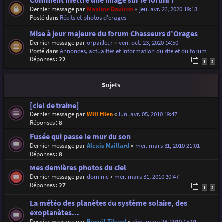
Comment mettre une image sur le forum ?
Dernier message par
Maxime Daviron
«
jeu. avr. 23, 2020 19:13
Posté dans
Récits et photos d'orages
Mise à jour majeure du forum Chasseurs d'Orages
Dernier message par
orpailleur
«
ven. oct. 23, 2020 14:50
Posté dans
Annonces, actualités et information du site et du forum
Réponses :
22
1
2
Sujets
[ciel de traine]
Dernier message par
Will Hien
«
lun. avr. 05, 2010 19:47
Réponses :
8
Fusée qui passe le mur du son
Dernier message par
Alexis Maillard
«
mer. mars 31, 2010 21:01
Réponses :
8
Mes dernières photos du ciel
Dernier message par
dominic
«
mer. mars 31, 2010 20:47
Réponses :
27
1
2
La météo des planètes du système solaire, des
exoplanètes...
Dernier message par
Benoit Tibaud
«
dim. mars 28, 2010 15:01