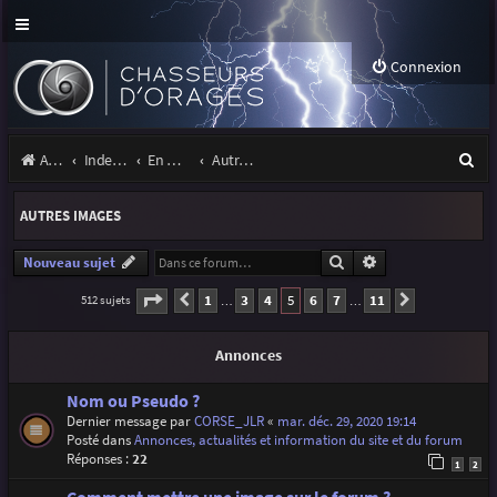
Connexion
R
Accueil
Index du forum
En marge des orages
Autres images
e
AUTRES IMAGES
c
h
Rechercher
Recherche avancé
Nouveau sujet
e
Page
5
sur
11
1
3
4
5
6
7
11
512 sujets
Précédente
Suivante
…
…
r
Annonces
c
h
Nom ou Pseudo ?
Dernier message par
CORSE_JLR
«
mar. déc. 29, 2020 19:14
e
Posté dans
Annonces, actualités et information du site et du forum
r
Réponses :
22
1
2