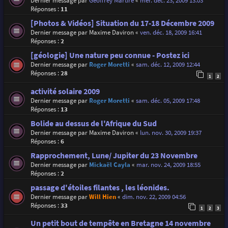
Dernier message par
Geoffrey Martire
«
mer. déc. 23, 2009 13:03
Réponses :
11
[Photos & Vidéos] Situation du 17-18 Décembre 2009
Dernier message par
Maxime Daviron
«
ven. déc. 18, 2009 16:41
Réponses :
2
[géologie] Une nature peu connue - Postez ici
Dernier message par
Roger Moretti
«
sam. déc. 12, 2009 12:44
Réponses :
28
1
2
activité solaire 2009
Dernier message par
Roger Moretti
«
sam. déc. 05, 2009 17:48
Réponses :
13
Bolide au dessus de l'Afrique du Sud
Dernier message par
Maxime Daviron
«
lun. nov. 30, 2009 19:37
Réponses :
6
Rapprochement, Lune/ Jupiter du 23 Novembre
Dernier message par
Mickaël Cayla
«
mar. nov. 24, 2009 18:55
Réponses :
2
passage d'étoiles filantes , les léonides.
Dernier message par
Will Hien
«
dim. nov. 22, 2009 04:56
Réponses :
33
1
2
3
Un petit bout de tempête en Bretagne 14 novembre