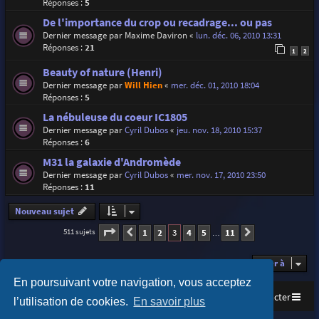
Réponses :
5
De l'importance du crop ou recadrage... ou pas
Dernier message par
Maxime Daviron
«
lun. déc. 06, 2010 13:31
Réponses :
21
1
2
Beauty of nature (Henri)
Dernier message par
Will Hien
«
mer. déc. 01, 2010 18:04
Réponses :
5
La nébuleuse du coeur IC1805
Dernier message par
Cyril Dubos
«
jeu. nov. 18, 2010 15:37
Réponses :
6
M31 la galaxie d'Andromède
Dernier message par
Cyril Dubos
«
mer. nov. 17, 2010 23:50
Réponses :
11
Nouveau sujet
Page
3
sur
11
1
2
3
4
5
11
511 sujets
Précédente
Suivante
…
Aller à
En poursuivant votre navigation, vous acceptez
Accueil
Index du forum
Nous contacter
l’utilisation de cookies.
En savoir plus