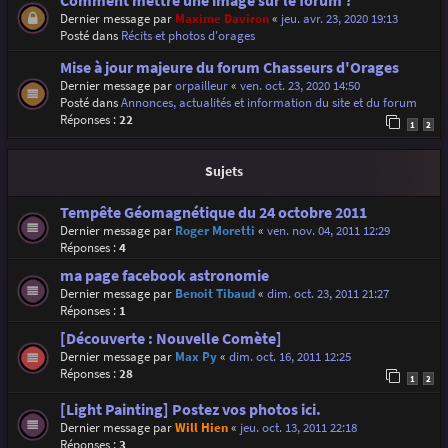
Comment mettre une image sur le forum ?
Dernier message par
Maxime Daviron
«
jeu. avr. 23, 2020 19:13
Posté dans
Récits et photos d'orages
Mise à jour majeure du forum Chasseurs d'Orages
Dernier message par
orpailleur
«
ven. oct. 23, 2020 14:50
Posté dans
Annonces, actualités et information du site et du forum
Réponses :
22
1
2
Sujets
Tempête Géomagnétique du 24 octobre 2011
Dernier message par
Roger Moretti
«
ven. nov. 04, 2011 12:29
Réponses :
4
ma page facebook astronomie
Dernier message par
Benoit Tibaud
«
dim. oct. 23, 2011 21:27
Réponses :
1
[Découverte : Nouvelle Comète]
Dernier message par
Max Py
«
dim. oct. 16, 2011 12:25
Réponses :
28
1
2
[Light Painting] Postez vos photos ici.
Dernier message par
Will Hien
«
jeu. oct. 13, 2011 22:18
Réponses :
3