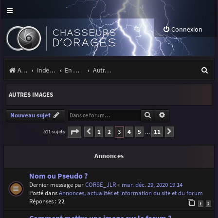
Connexion
R
Accueil
Index du forum
En marge des orages
Autres images
e
AUTRES IMAGES
c
h
Rechercher
Recherche avancé
Nouveau sujet
e
Page
3
sur
11
1
2
3
4
5
11
511 sujets
Précédente
Suivante
…
r
Annonces
c
h
Nom ou Pseudo ?
Dernier message par
CORSE_JLR
«
mar. déc. 29, 2020 19:14
e
Posté dans
Annonces, actualités et information du site et du forum
r
Réponses :
22
1
2