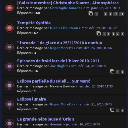
[Galerie membre] Christophe Suarez - Atmosphères
Dernier message par
Christophe Suarez
«
dim. janv. 02, 2011 18:53
Réponses :
160
1
8
9
10
11
…
Tempête Xynthia
Dernier message par
Nicolas Baluteau
«
mer. déc. 29, 2010 07:22
Réponses :
62
1
2
3
4
5
"tornade " de glace du 25/12/2010 à nantua
Dernier message par
Roger Moretti
«
dim. déc. 26, 2010 09:06
Réponses :
3
Episodes de froid lors de l'hiver 2010-2011
Dernier message par
Jac Hagler
«
ven. déc. 24, 2010 00:00
Réponses :
16
1
2
Eclipse partielle du soleil... Sur Mars!
Dernier message par
Maxime Daviron
«
jeu. déc. 23, 2010 11:30
Réponses :
1
Eclipse lunaire
Dernier message par
Roger Moretti
«
mar. déc. 21, 2010 19:45
Réponses :
21
1
2
La grande nébuleuse d'Orion
Dernier message par
dominic
«
jeu. déc. 16, 2010 19:48