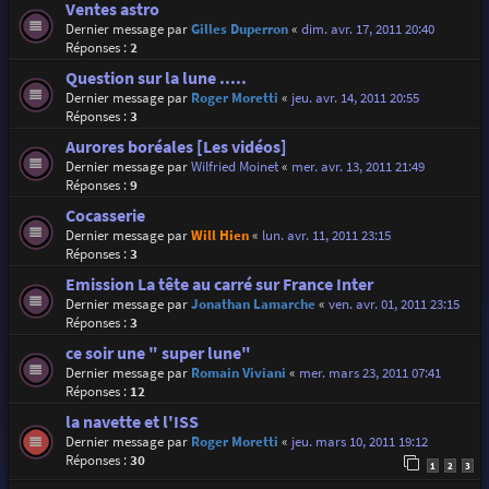
Ventes astro
Dernier message par
Gilles Duperron
«
dim. avr. 17, 2011 20:40
Réponses :
2
Question sur la lune .....
Dernier message par
Roger Moretti
«
jeu. avr. 14, 2011 20:55
Réponses :
3
Aurores boréales [Les vidéos]
Dernier message par
Wilfried Moinet
«
mer. avr. 13, 2011 21:49
Réponses :
9
Cocasserie
Dernier message par
Will Hien
«
lun. avr. 11, 2011 23:15
Réponses :
3
Emission La tête au carré sur France Inter
Dernier message par
Jonathan Lamarche
«
ven. avr. 01, 2011 23:15
Réponses :
3
ce soir une " super lune"
Dernier message par
Romain Viviani
«
mer. mars 23, 2011 07:41
Réponses :
12
la navette et l'ISS
Dernier message par
Roger Moretti
«
jeu. mars 10, 2011 19:12
Réponses :
30
1
2
3