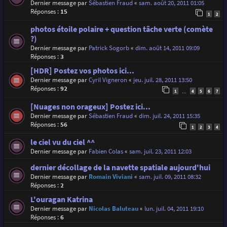
Dernier message par
Sébastien Fraud
«
sam. août 20, 2011 01:05
Réponses :
15
1
2
photos étoile polaire + question tâche verte (comète
?)
Dernier message par
Patrick Sogorb
«
dim. août 14, 2011 09:09
Réponses :
3
[HDR] Postez vos photos ici...
Dernier message par
Cyril Vigneron
«
jeu. juil. 28, 2011 13:50
Réponses :
92
1
4
5
6
7
…
[Nuages non orageux] Postez ici...
Dernier message par
Sébastien Fraud
«
dim. juil. 24, 2011 15:35
Réponses :
56
1
2
3
4
le ciel vu du ciel ^^
Dernier message par
Fabien Colas
«
sam. juil. 23, 2011 12:03
dernier décollage de la navette spatiale aujourd'hui
Dernier message par
Romain Viviani
«
sam. juil. 09, 2011 08:32
Réponses :
2
L'ouragan Katrina
Dernier message par
Nicolas Baluteau
«
lun. juil. 04, 2011 19:10
Réponses :
6