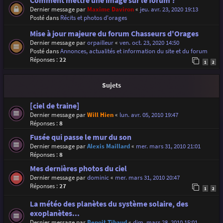
Comment mettre une image sur le forum ?
Dernier message par
Maxime Daviron
«
jeu. avr. 23, 2020 19:13
Posté dans
Récits et photos d'orages
Mise à jour majeure du forum Chasseurs d'Orages
Dernier message par
orpailleur
«
ven. oct. 23, 2020 14:50
Posté dans
Annonces, actualités et information du site et du forum
Réponses :
22
1
2
Sujets
[ciel de traine]
Dernier message par
Will Hien
«
lun. avr. 05, 2010 19:47
Réponses :
8
Fusée qui passe le mur du son
Dernier message par
Alexis Maillard
«
mer. mars 31, 2010 21:01
Réponses :
8
Mes dernières photos du ciel
Dernier message par
dominic
«
mer. mars 31, 2010 20:47
Réponses :
27
1
2
La météo des planètes du système solaire, des
exoplanètes...
Dernier message par
Benoit Tibaud
«
dim. mars 28, 2010 15:01