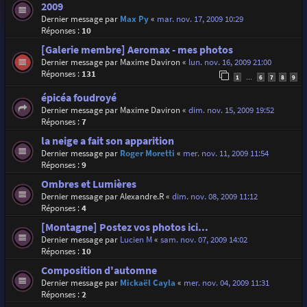
2009
Dernier message par
Max Py
«
mar. nov. 17, 2009 10:29
Réponses :
10
[Galerie membre] Aeromax - mes photos
Dernier message par
Maxime Daviron
«
lun. nov. 16, 2009 21:00
Réponses :
131
1
6
7
8
9
…
épicéa foudroyé
Dernier message par
Maxime Daviron
«
dim. nov. 15, 2009 19:52
Réponses :
7
la neige a fait son apparition
Dernier message par
Roger Moretti
«
mer. nov. 11, 2009 11:54
Réponses :
9
Ombres et Lumières
Dernier message par
Alexandre.R
«
dim. nov. 08, 2009 11:12
Réponses :
4
[Montagne] Postez vos photos ici...
Dernier message par
Lucien M
«
sam. nov. 07, 2009 14:02
Réponses :
10
Composition d'automne
Dernier message par
Mickaël Cayla
«
mer. nov. 04, 2009 11:31
Réponses :
2