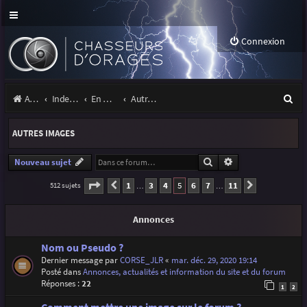
Connexion
R
Accueil
Index du forum
En marge des orages
Autres images
e
AUTRES IMAGES
c
h
Rechercher
Recherche avancé
Nouveau sujet
e
Page
5
sur
11
1
3
4
5
6
7
11
512 sujets
Précédente
Suivante
…
…
r
Annonces
c
h
Nom ou Pseudo ?
Dernier message par
CORSE_JLR
«
mar. déc. 29, 2020 19:14
e
Posté dans
Annonces, actualités et information du site et du forum
r
Réponses :
22
1
2