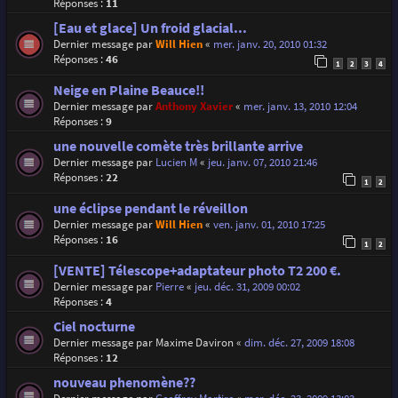
Réponses :
11
[Eau et glace] Un froid glacial...
Dernier message par
Will Hien
«
mer. janv. 20, 2010 01:32
Réponses :
46
1
2
3
4
Neige en Plaine Beauce!!
Dernier message par
Anthony Xavier
«
mer. janv. 13, 2010 12:04
Réponses :
9
une nouvelle comète très brillante arrive
Dernier message par
Lucien M
«
jeu. janv. 07, 2010 21:46
Réponses :
22
1
2
une éclipse pendant le réveillon
Dernier message par
Will Hien
«
ven. janv. 01, 2010 17:25
Réponses :
16
1
2
[VENTE] Télescope+adaptateur photo T2 200 €.
Dernier message par
Pierre
«
jeu. déc. 31, 2009 00:02
Réponses :
4
Ciel nocturne
Dernier message par
Maxime Daviron
«
dim. déc. 27, 2009 18:08
Réponses :
12
nouveau phenomène??