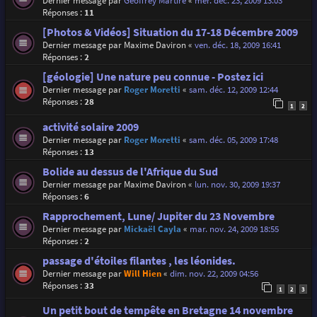
Dernier message par
Geoffrey Martire
«
mer. déc. 23, 2009 13:03
Réponses :
11
[Photos & Vidéos] Situation du 17-18 Décembre 2009
Dernier message par
Maxime Daviron
«
ven. déc. 18, 2009 16:41
Réponses :
2
[géologie] Une nature peu connue - Postez ici
Dernier message par
Roger Moretti
«
sam. déc. 12, 2009 12:44
Réponses :
28
1
2
activité solaire 2009
Dernier message par
Roger Moretti
«
sam. déc. 05, 2009 17:48
Réponses :
13
Bolide au dessus de l'Afrique du Sud
Dernier message par
Maxime Daviron
«
lun. nov. 30, 2009 19:37
Réponses :
6
Rapprochement, Lune/ Jupiter du 23 Novembre
Dernier message par
Mickaël Cayla
«
mar. nov. 24, 2009 18:55
Réponses :
2
passage d'étoiles filantes , les léonides.
Dernier message par
Will Hien
«
dim. nov. 22, 2009 04:56
Réponses :
33
1
2
3
Un petit bout de tempête en Bretagne 14 novembre