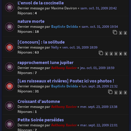
L'envol de la coccinelle
Dernier message par
Maxime Daviron
«
sam. oct. 31, 2009 20:42
Réponses :
4
nature morte
Dernier message par
Baptiste Deïdda
«
sam. oct. 31, 2009 19:54
Réponses :
18
1
2
[Concours] : la solitude
Dernier message par
Nelly
«
ven. oct. 16, 2009 18:09
Réponses :
63
1
2
3
4
5
rapprochement lune jupiter
Dernier message par
Anthony Xavier
«
jeu. oct. 01, 2009 18:59
Réponses :
7
[Les ruisseaux et rivières] Postez ici vos photos !
Dernier message par
Baptiste Deïdda
«
lun. sept. 28, 2009 21:32
Réponses :
31
1
2
3
Croissant d'automne
Dernier message par
Anthony Xavier
«
mer. sept. 23, 2009 13:38
Réponses :
1
Petite Soirée perséides
Dernier message par
Anthony Xavier
«
mar. sept. 22, 2009 21:01
Réponses :
7