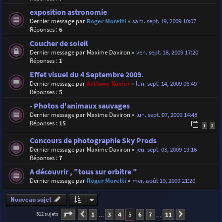
exposition astronomie
Dernier message par
Roger Moretti
«
sam. sept. 19, 2009 10:07
Réponses :
6
Coucher de soleil
Dernier message par
Maxime Daviron
«
ven. sept. 18, 2009 17:20
Réponses :
1
Effet visuel du 4 Septembre 2009.
Dernier message par
Anthony Xavier
«
lun. sept. 14, 2009 06:49
Réponses :
5
- Photos d'animaux sauvages
Dernier message par
Maxime Daviron
«
lun. sept. 07, 2009 14:48
Réponses :
15
1
2
Concours de photographie Sky Prods
Dernier message par
Maxime Daviron
«
jeu. sept. 03, 2009 19:16
Réponses :
7
A découvrir , "tous sur orbitre "
Dernier message par
Roger Moretti
«
mer. août 19, 2009 21:20
Nouveau sujet
Page
5
sur
11
1
3
4
5
6
7
11
512 sujets
Précédente
Suivante
…
…