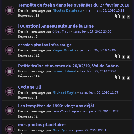
Tempête de foehn dans les pyrénées du 27 fevrier 2010
Dernier message par
Nicolas Baluteau
«
mer. mars 03, 2010 13:11
Réponses :
18
1
2
[Question] Anneau autour de la Lune
Dernier message par
Gilles Math
«
sam. févr. 27, 2010 23:30
Réponses :
5
essaies photos infra rouge
Dernier message par
Roger Moretti
«
jeu. févr. 25, 2010 18:05
Réponses :
21
1
2
Petite traîne et averses du 20/02/10, Val de Saône.
Dernier message par
Benoit Tibaud
«
lun. févr. 22, 2010 23:28
Réponses :
19
1
2
Cyclone Oli
Dernier message par
Mickaël Cayla
«
sam. févr. 06, 2010 11:57
Réponses :
5
Les tempêtes de 1990; vingt ans déjà!
Dernier message par
Jean-Yves Frique
«
jeu. janv. 28, 2010 10:30
Réponses :
2
mes photos planétaires
Dernier message par
Max Py
«
ven. janv. 22, 2010 09:51