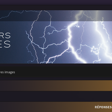
res images
r
rche avancée
RÉPONSES