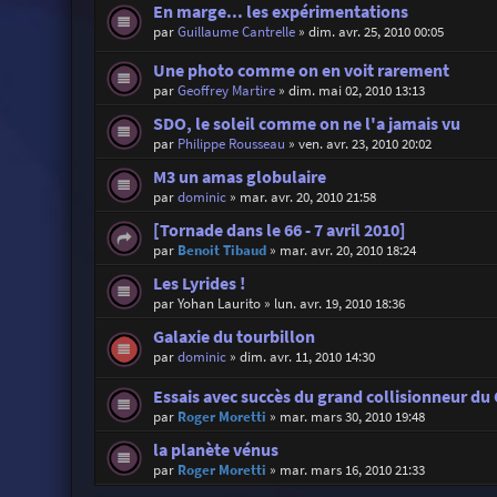
En marge... les expérimentations
par
Guillaume Cantrelle
»
dim. avr. 25, 2010 00:05
Une photo comme on en voit rarement
par
Geoffrey Martire
»
dim. mai 02, 2010 13:13
SDO, le soleil comme on ne l'a jamais vu
par
Philippe Rousseau
»
ven. avr. 23, 2010 20:02
M3 un amas globulaire
par
dominic
»
mar. avr. 20, 2010 21:58
[Tornade dans le 66 - 7 avril 2010]
par
Benoit Tibaud
»
mar. avr. 20, 2010 18:24
Les Lyrides !
par
Yohan Laurito
»
lun. avr. 19, 2010 18:36
Galaxie du tourbillon
par
dominic
»
dim. avr. 11, 2010 14:30
Essais avec succès du grand collisionneur d
par
Roger Moretti
»
mar. mars 30, 2010 19:48
la planète vénus
par
Roger Moretti
»
mar. mars 16, 2010 21:33