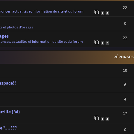
22
onces, actualités et information du site et du forum
1
2
0
ts et photos d'orages
ages
22
onces, actualités et information du site et du forum
1
2
RÉPONSES
10
'espace!!
6
4
zille (34)
17
1
2
"....???
0