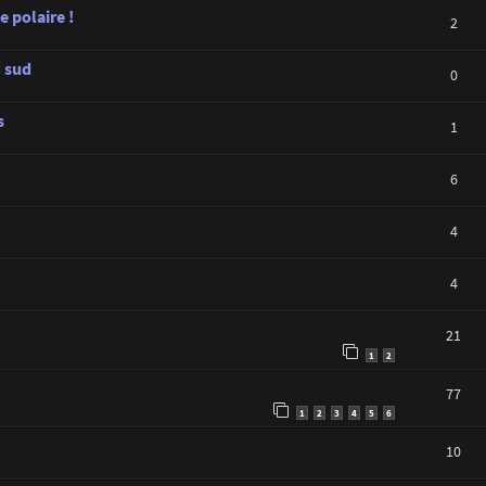
 polaire !
2
 sud
0
s
1
6
4
4
21
1
2
77
1
2
3
4
5
6
10