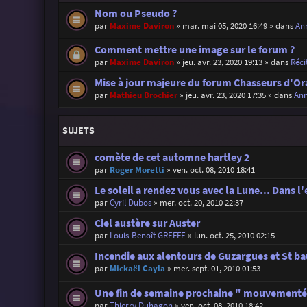
Nom ou Pseudo ?
par
Maxime Daviron
»
mar. mai 05, 2020 16:49
» dans
Ann
Comment mettre une image sur le forum ?
par
Maxime Daviron
»
jeu. avr. 23, 2020 19:13
» dans
Réci
Mise à jour majeure du forum Chasseurs d'Or
par
Mathieu Brochier
»
jeu. avr. 23, 2020 17:35
» dans
Ann
SUJETS
comète de cet automne hartley 2
par
Roger Moretti
»
ven. oct. 08, 2010 18:41
Le soleil a rendez vous avec la Lune... Dans l
par
Cyril Dubos
»
mer. oct. 20, 2010 22:37
Ciel austère sur Auster
par
Louis-Benoît GREFFE
»
lun. oct. 25, 2010 02:15
Incendie aux alentours de Guzargues et St bau
par
Mickaël Cayla
»
mer. sept. 01, 2010 01:53
Une fin de semaine prochaine " mouvementée
par
Thierry Duhagon
»
ven. oct. 08, 2010 18:42