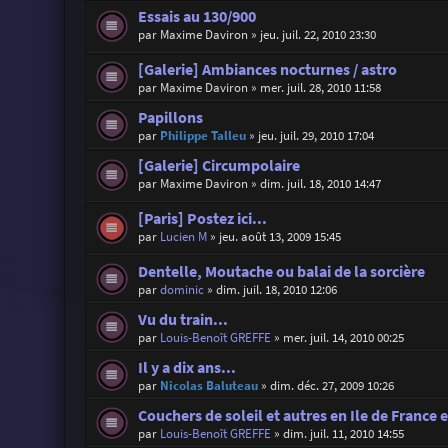
Essais au 130/900
par
Maxime Daviron
»
jeu. juil. 22, 2010 23:30
[Galerie] Ambiances nocturnes / astro
par
Maxime Daviron
»
mer. juil. 28, 2010 11:58
Papillons
par
Philippe Talleu
»
jeu. juil. 29, 2010 17:04
[Galerie] Circumpolaire
par
Maxime Daviron
»
dim. juil. 18, 2010 14:47
[Paris] Postez ici...
par
Lucien M
»
jeu. août 13, 2009 15:45
Dentelle, Moutache ou balai de la sorcière
par
dominic
»
dim. juil. 18, 2010 12:06
Vu du train...
par
Louis-Benoît GREFFE
»
mer. juil. 14, 2010 00:25
Il y a dix ans...
par
Nicolas Baluteau
»
dim. déc. 27, 2009 10:26
Couchers de soleil et autres en Ile de France 
par
Louis-Benoît GREFFE
»
dim. juil. 11, 2010 14:55