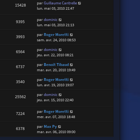
par
Guillaume Cantrelle
15428
lun. mai 03, 2010 21:47
par
dominic
9395
lun. mai 03, 2010 21:13
par
Roger Moretti
3993
sam. avr. 24, 2010 08:53
par
dominic
6564
jeu. avr. 22, 2010 08:21
par
Benoit Tibaud
6737
mar. avr. 20, 2010 19:49
par
Roger Moretti
3540
lun. avr. 19, 2010 19:07
par
dominic
25562
jeu. avr. 15, 2010 22:40
par
Roger Moretti
7224
mer. avr. 07, 2010 18:48
par
Max Py
6378
mar. avr. 06, 2010 09:00