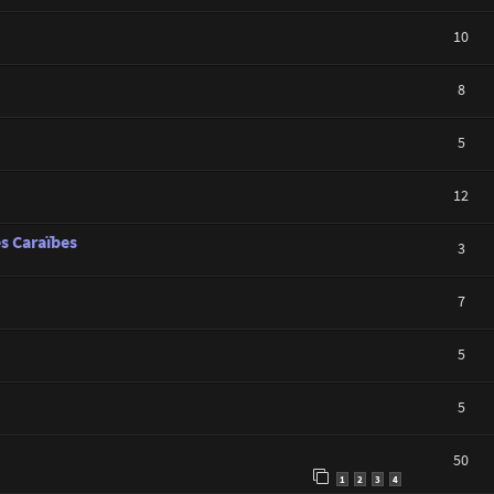
10
8
5
12
s Caraïbes
3
7
5
5
50
1
2
3
4