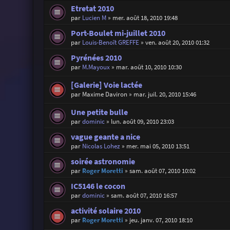
Etretat 2010
par
Lucien M
»
mer. août 18, 2010 19:48
Port-Boulet mi-juillet 2010
par
Louis-Benoît GREFFE
»
ven. août 20, 2010 01:32
Pyrénées 2010
par
M.Mayoux
»
mar. août 10, 2010 10:30
[Galerie] Voie lactée
par
Maxime Daviron
»
mar. juil. 20, 2010 15:46
Une petite bulle
par
dominic
»
lun. août 09, 2010 23:03
vague geante a nice
par
Nicolas Lohez
»
mer. mai 05, 2010 13:51
soirée astronomie
par
Roger Moretti
»
sam. août 07, 2010 10:02
IC5146 le cocon
par
dominic
»
sam. août 07, 2010 16:57
activité solaire 2010
par
Roger Moretti
»
jeu. janv. 07, 2010 18:10