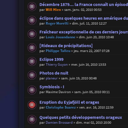
Décembre 1879... la France connaît un épisode
par
Will Hien
»
sam. janv. 02, 2010 00:53
éclipse dans quelques heures en amérique du
par
Roger Moretti
»
dim. juil. 11, 2010 12:27
Fraîcheur exceptionnelle de ces derniers jour
par
Louis Jouandanne
»
dim. juin 20, 2010 10:48
[Rideaux de précipitations]
par
Philippe Talleu
»
jeu. mars 22, 2007 07:28
Eclipse 1999
par
Thierry Guyon
»
mer. juin 16, 2010 13:53
Photos de nuit
par
planeur
»
sam. juin 19, 2010 00:48
Symbiosis - I
par
Maxime Daviron
»
sam. juin 05, 2010 00:11
Eruption du Eyjafjöll et orages
par
Christophe Suarez
»
ven. avr. 16, 2010 22:59
Quelques petits développements orageux
par
Damien Brossard
»
dim. mai 02, 2010 20:00