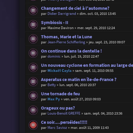
Changement de ciel à l'automne?
par
Didier Darrigrand
»
dim. oct. 03, 2010 13:45
Symbiosis - II
par
Maxime Daviron
»
mer. sept. 29, 2010 12:24
Thomas, Marie et la Lune
par
Jean-Pierre Schifferling
»
jeu. sept. 23, 2010 09:07
On continue dans la dentelle !
par
dominic
»
lun. juil. 19, 2010 22:47
Un nouveau cyclone en formation au large de
par
Mickaël Cayla
»
sam. sept. 11, 2010 09:55
Asperatus ce matin en île-de-France ?
par
Betty
»
lun. sept. 06, 2010 20:37
Une tornade de feu
par
Max Py
»
ven. août 27, 2010 09:03
Orageux ou pas?
par
Louis-Benoît GREFFE
»
sam. sept. 04, 2010 23:36
Ce soir....perséides!!!!!
par
Marc Savioz
»
mar. août 11, 2009 11:43