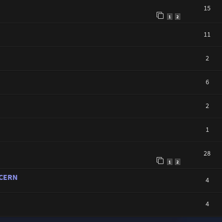
15
1
2
11
2
6
2
1
28
1
2
u CERN
4
4