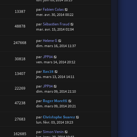
par
Fabien Colas
13387
mer. avr. 30, 2014 00:22
par
Sébastien Fraud
48878
mar. avr. 15, 2014 01:04
par
Helene G
247668
dim. mars 16, 2014 11:37
par
JPP04
30818
ven. mars 14, 2014 20:12
par
Xav28
13407
jeu. mars 13, 2014 14:11
par
JPP04
22269
dim. mars 09, 2014 21:10
par
Roger Moretti
47238
dim. mars 09, 2014 20:21
par
Christophe Suarez
27683
lun. févr. 03, 2014 19:23
par
Simon Venin
162685
lun. janv. 20, 2014 19:43