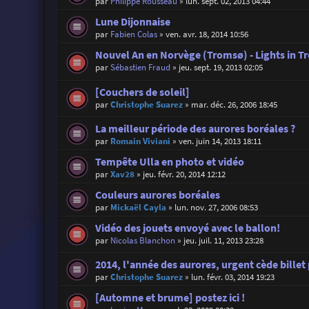
par
Philippe Rousseau
»
lun. sept. 02, 2013 04:44
Lune Dijonnaise
par
Fabien Colas
»
ven. avr. 18, 2014 10:56
Nouvel An en Norvège (Tromsø) - Lights in 
par
Sébastien Fraud
»
jeu. sept. 19, 2013 02:05
[Couchers de soleil]
par
Christophe Suarez
»
mar. déc. 26, 2006 18:45
La meilleur période des aurores boréales ?
par
Romain Viviani
»
ven. juin 14, 2013 18:11
Tempête Ulla en photo et vidéo
par
Xav28
»
jeu. févr. 20, 2014 12:12
Couleurs aurores boréales
par
Mickaël Cayla
»
lun. nov. 27, 2006 08:53
Vidéo des jouets envoyé avec le ballon!
par
Nicolas Blanchon
»
jeu. juil. 11, 2013 23:28
2014, l'année des aurores, urgent cède billet
par
Christophe Suarez
»
lun. févr. 03, 2014 19:23
[Automne et brume] postez ici !