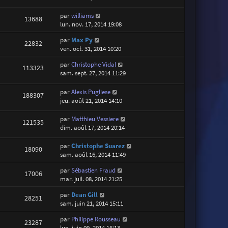
par
williams
13688
lun. nov. 17, 2014 19:08
par
Max Py
22832
ven. oct. 31, 2014 10:20
par
Christophe Vidal
113323
sam. sept. 27, 2014 11:29
par
Alexis Pugliese
188307
jeu. août 21, 2014 14:10
par
Matthieu Vessiere
121535
dim. août 17, 2014 20:14
par
Christophe Suarez
18090
sam. août 16, 2014 11:49
par
Sébastien Fraud
17006
mar. juil. 08, 2014 21:25
par
Dean Gill
28251
sam. juin 21, 2014 15:11
par
Philippe Rousseau
23287
lun. juin 09, 2014 16:13