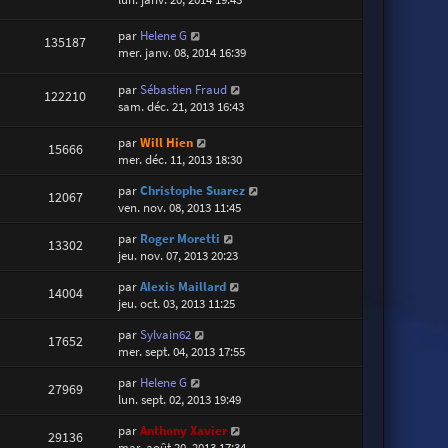
par
Helene G
135187
mer. janv. 08, 2014 16:39
par
Sébastien Fraud
122210
sam. déc. 21, 2013 16:43
par
Will Hien
15666
mer. déc. 11, 2013 18:30
par
Christophe Suarez
12067
ven. nov. 08, 2013 11:45
par
Roger Moretti
13302
jeu. nov. 07, 2013 20:23
par
Alexis Maillard
14004
jeu. oct. 03, 2013 11:25
par
Sylvain62
17652
mer. sept. 04, 2013 17:55
par
Helene G
27969
lun. sept. 02, 2013 19:49
par
Anthony Xavier
29136
mar. août 20, 2013 17:34