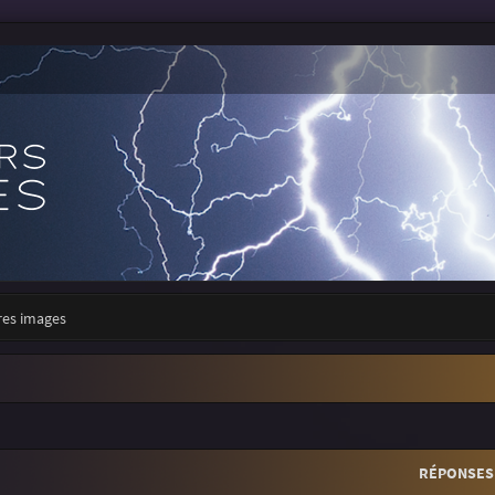
res images
r
rche avancée
RÉPONSES