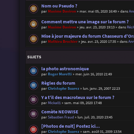
Nom ou Pseudo ?
par
Maxime Daviron
»
mar. mai 05, 2020 16:49
» dans
Ann
Comment mettre une image sur le forum ?
par
Maxime Daviron
»
jeu. avr. 23, 2020 19:13
» dans
Réci
Mise à jour majeure du forum Chasseurs d'Or
par
Mathieu Brochier
»
jeu. avr. 23, 2020 17:35
» dans
Ann
SUJETS
la photo astronomique
par
Roger Moretti
»
mer. juin 16, 2010 21:49
Règles du forum
par
Christophe Suarez
»
lun. janv. 29, 2007 22:23
Y a t'il des macroteux sur le forum ?
par
Micka01
»
sam. mai 09, 2020 17:48
Comète NEOWISE
par
Sébastien Fraud
»
lun. juil. 20, 2020 23:45
[Photos de nuit] Postez ici...
par
Christophe Suarez
»
sam. août 01, 2009 13:54