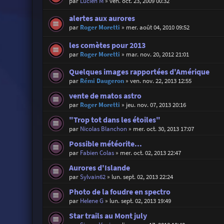
par
Lucien M
»
ven. oct. 23, 2009 00:32
alertes aux aurores
par
Roger Moretti
»
mer. août 04, 2010 09:52
les comètes pour 2013
par
Roger Moretti
»
mar. nov. 20, 2012 21:01
Quelques images rapportées d'Amérique
par
Rémi Daugeron
»
ven. nov. 22, 2013 12:55
vente de matos astro
par
Roger Moretti
»
jeu. nov. 07, 2013 20:16
"Trop tot dans les étoiles"
par
Nicolas Blanchon
»
mer. oct. 30, 2013 17:07
Possible météorite...
par
Fabien Colas
»
mer. oct. 02, 2013 22:47
Aurores d'Islande
par
Sylvain62
»
lun. sept. 02, 2013 22:24
Photo de la foudre en spectro
par
Helene G
»
lun. sept. 02, 2013 19:49
Star trails au Mont july