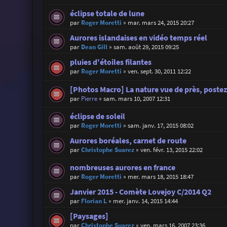
éclipse totale de lune
par
Roger Moretti
»
mar. mars 24, 2015 20:27
Aurores islandaises en vidéo temps réel
par
Dean Gill
»
sam. août 29, 2015 09:25
pluies d'étoiles filantes
par
Roger Moretti
»
ven. sept. 30, 2011 12:22
[Photos Macro] La nature vue de près, postez 
par
Pierre
»
sam. mars 10, 2007 12:31
éclipse de soleil
par
Roger Moretti
»
sam. janv. 17, 2015 08:02
Aurores boréales, carnet de route
par
Christophe Suarez
»
ven. févr. 13, 2015 22:02
nombreuses aurores en france
par
Roger Moretti
»
mer. mars 18, 2015 18:47
Janvier 2015 - Comète Lovejoy C/2014 Q2
par
Florian L
»
mer. janv. 14, 2015 14:44
[Paysages]
par
Christophe Suarez
»
ven. mars 16, 2007 23:36