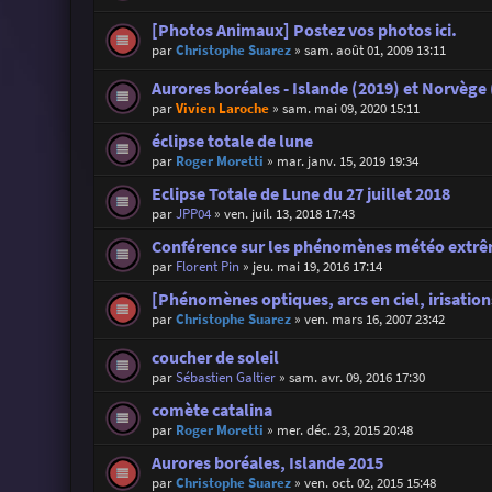
[Photos Animaux] Postez vos photos ici.
par
Christophe Suarez
»
sam. août 01, 2009 13:11
Aurores boréales - Islande (2019) et Norvège
par
Vivien Laroche
»
sam. mai 09, 2020 15:11
éclipse totale de lune
par
Roger Moretti
»
mar. janv. 15, 2019 19:34
Eclipse Totale de Lune du 27 juillet 2018
par
JPP04
»
ven. juil. 13, 2018 17:43
Conférence sur les phénomènes météo extrêm
par
Florent Pin
»
jeu. mai 19, 2016 17:14
[Phénomènes optiques, arcs en ciel, irisations
par
Christophe Suarez
»
ven. mars 16, 2007 23:42
coucher de soleil
par
Sébastien Galtier
»
sam. avr. 09, 2016 17:30
comète catalina
par
Roger Moretti
»
mer. déc. 23, 2015 20:48
Aurores boréales, Islande 2015
par
Christophe Suarez
»
ven. oct. 02, 2015 15:48