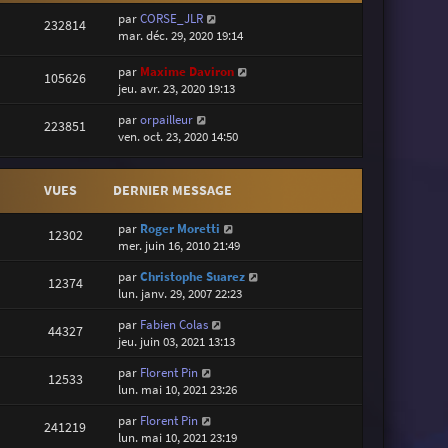
par
CORSE_JLR
232814
mar. déc. 29, 2020 19:14
par
Maxime Daviron
105626
jeu. avr. 23, 2020 19:13
par
orpailleur
223851
ven. oct. 23, 2020 14:50
VUES
DERNIER MESSAGE
par
Roger Moretti
12302
mer. juin 16, 2010 21:49
par
Christophe Suarez
12374
lun. janv. 29, 2007 22:23
par
Fabien Colas
44327
jeu. juin 03, 2021 13:13
par
Florent Pin
12533
lun. mai 10, 2021 23:26
par
Florent Pin
241219
lun. mai 10, 2021 23:19