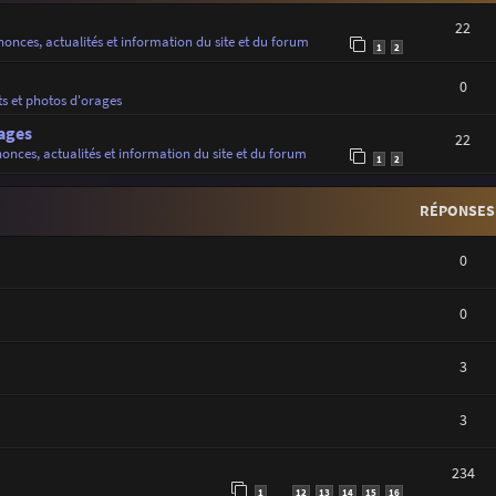
22
onces, actualités et information du site et du forum
1
2
0
ts et photos d'orages
ages
22
onces, actualités et information du site et du forum
1
2
RÉPONSES
0
0
3
3
234
1
12
13
14
15
16
…