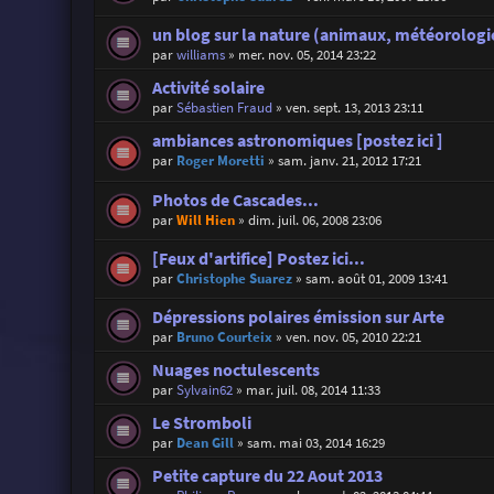
un blog sur la nature (animaux, météorologie
par
williams
»
mer. nov. 05, 2014 23:22
Activité solaire
par
Sébastien Fraud
»
ven. sept. 13, 2013 23:11
ambiances astronomiques [postez ici ]
par
Roger Moretti
»
sam. janv. 21, 2012 17:21
Photos de Cascades...
par
Will Hien
»
dim. juil. 06, 2008 23:06
[Feux d'artifice] Postez ici...
par
Christophe Suarez
»
sam. août 01, 2009 13:41
Dépressions polaires émission sur Arte
par
Bruno Courteix
»
ven. nov. 05, 2010 22:21
Nuages noctulescents
par
Sylvain62
»
mar. juil. 08, 2014 11:33
Le Stromboli
par
Dean Gill
»
sam. mai 03, 2014 16:29
Petite capture du 22 Aout 2013