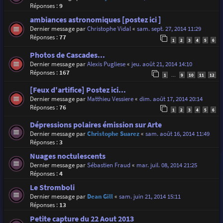
Réponses :
9
ambiances astronomiques [postez ici ]
Dernier message par
Christophe Vidal
«
sam. sept. 27, 2014 11:29
Réponses :
77
1
2
3
4
5
6
Photos de Cascades...
Dernier message par
Alexis Pugliese
«
jeu. août 21, 2014 14:10
Réponses :
167
1
9
10
11
12
…
[Feux d'artifice] Postez ici...
Dernier message par
Matthieu Vessiere
«
dim. août 17, 2014 20:14
Réponses :
76
1
2
3
4
5
6
Dépressions polaires émission sur Arte
Dernier message par
Christophe Suarez
«
sam. août 16, 2014 11:49
Réponses :
3
Nuages noctulescents
Dernier message par
Sébastien Fraud
«
mar. juil. 08, 2014 21:25
Réponses :
4
Le Stromboli
Dernier message par
Dean Gill
«
sam. juin 21, 2014 15:11
Réponses :
13
Petite capture du 22 Aout 2013