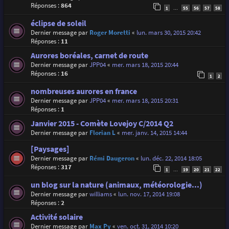
Réponses :
864
1
55
56
57
58
…
éclipse de soleil
Dernier message par
Roger Moretti
«
lun. mars 30, 2015 20:42
Réponses :
11
Aurores boréales, carnet de route
Dernier message par
JPP04
«
mer. mars 18, 2015 20:44
Réponses :
16
1
2
nombreuses aurores en france
Dernier message par
JPP04
«
mer. mars 18, 2015 20:31
Réponses :
1
Janvier 2015 - Comète Lovejoy C/2014 Q2
Dernier message par
Florian L
«
mer. janv. 14, 2015 14:44
[Paysages]
Dernier message par
Rémi Daugeron
«
lun. déc. 22, 2014 18:05
Réponses :
317
1
19
20
21
22
…
un blog sur la nature (animaux, météorologie...)
Dernier message par
williams
«
lun. nov. 17, 2014 19:08
Réponses :
2
Activité solaire
Dernier message par
Max Py
«
ven. oct. 31, 2014 10:20