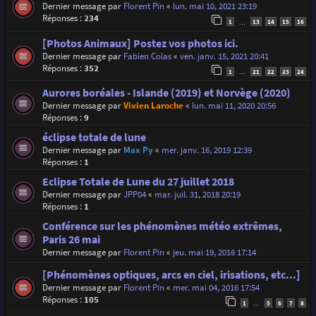
Dernier message par
Florent Pin
«
lun. mai 10, 2021 23:19
Réponses :
234
1
13
14
15
16
…
[Photos Animaux] Postez vos photos ici.
Dernier message par
Fabien Colas
«
ven. janv. 15, 2021 20:41
Réponses :
352
1
21
22
23
24
…
Aurores boréales - Islande (2019) et Norvège (2020)
Dernier message par
Vivien Laroche
«
lun. mai 11, 2020 20:56
Réponses :
9
éclipse totale de lune
Dernier message par
Max Py
«
mer. janv. 16, 2019 12:39
Réponses :
1
Eclipse Totale de Lune du 27 juillet 2018
Dernier message par
JPP04
«
mar. juil. 31, 2018 20:19
Réponses :
1
Conférence sur les phénomènes météo extrêmes,
Paris 26 mai
Dernier message par
Florent Pin
«
jeu. mai 19, 2016 17:14
[Phénomènes optiques, arcs en ciel, irisations, etc...]
Dernier message par
Florent Pin
«
mer. mai 04, 2016 17:54
Réponses :
105
1
5
6
7
8
…