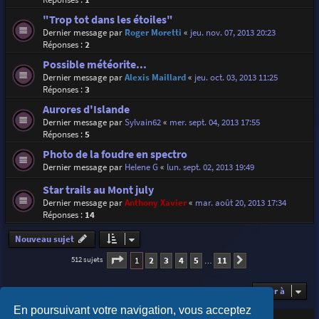
"Trop tot dans les étoiles"
Dernier message par
Roger Moretti
«
jeu. nov. 07, 2013 20:23
Réponses :
2
Possible météorite...
Dernier message par
Alexis Maillard
«
jeu. oct. 03, 2013 11:25
Réponses :
3
Aurores d'Islande
Dernier message par
Sylvain62
«
mer. sept. 04, 2013 17:55
Réponses :
5
Photo de la foudre en spectro
Dernier message par
Helene G
«
lun. sept. 02, 2013 19:49
Star trails au Mont july
Dernier message par
Anthony Xavier
«
mar. août 20, 2013 17:34
Réponses :
14
Nouveau sujet
Page
1
sur
11
1
2
3
4
5
11
512 sujets
Suivante
…
Aller à
En poursuivant votre navigation, vous acceptez