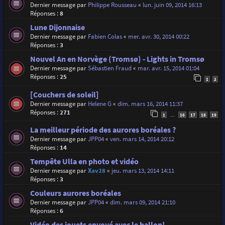
Dernier message par
Philippe Rousseau
«
lun. juin 09, 2014 16:13
Réponses :
8
Lune Dijonnaise
Dernier message par
Fabien Colas
«
mer. avr. 30, 2014 00:22
Réponses :
3
Nouvel An en Norvège (Tromsø) - Lights in Tromsø
Dernier message par
Sébastien Fraud
«
mar. avr. 15, 2014 01:04
Réponses :
25
1
2
[Couchers de soleil]
Dernier message par
Helene G
«
dim. mars 16, 2014 11:37
Réponses :
271
1
16
17
18
19
…
La meilleur période des aurores boréales ?
Dernier message par
JPP04
«
ven. mars 14, 2014 20:12
Réponses :
14
Tempête Ulla en photo et vidéo
Dernier message par
Xav28
«
jeu. mars 13, 2014 14:11
Réponses :
3
Couleurs aurores boréales
Dernier message par
JPP04
«
dim. mars 09, 2014 21:10
Réponses :
6
Vidéo des jouets envoyé avec le ballon!