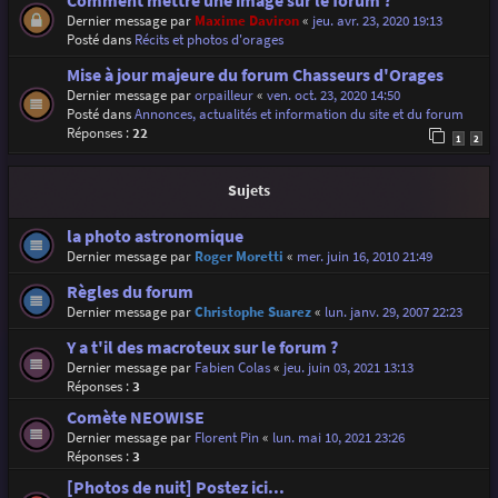
Comment mettre une image sur le forum ?
Dernier message par
Maxime Daviron
«
jeu. avr. 23, 2020 19:13
Posté dans
Récits et photos d'orages
Mise à jour majeure du forum Chasseurs d'Orages
Dernier message par
orpailleur
«
ven. oct. 23, 2020 14:50
Posté dans
Annonces, actualités et information du site et du forum
Réponses :
22
1
2
Sujets
la photo astronomique
Dernier message par
Roger Moretti
«
mer. juin 16, 2010 21:49
Règles du forum
Dernier message par
Christophe Suarez
«
lun. janv. 29, 2007 22:23
Y a t'il des macroteux sur le forum ?
Dernier message par
Fabien Colas
«
jeu. juin 03, 2021 13:13
Réponses :
3
Comète NEOWISE
Dernier message par
Florent Pin
«
lun. mai 10, 2021 23:26
Réponses :
3
[Photos de nuit] Postez ici...