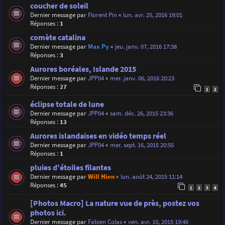
coucher de soleil
Dernier message par
Florent Pin
«
lun. avr. 25, 2016 19:01
Réponses :
1
comète catalina
Dernier message par
Max Py
«
jeu. janv. 07, 2016 17:38
Réponses :
3
Aurores boréales, Islande 2015
Dernier message par
JPP04
«
mer. janv. 06, 2016 20:23
Réponses :
27
1
2
éclipse totale de lune
Dernier message par
JPP04
«
sam. déc. 26, 2015 23:36
Réponses :
13
Aurores islandaises en vidéo temps réel
Dernier message par
JPP04
«
mer. sept. 16, 2015 20:55
Réponses :
1
pluies d'étoiles filantes
Dernier message par
Will Hien
«
lun. août 24, 2015 11:14
Réponses :
45
1
2
3
4
[Photos Macro] La nature vue de près, postez vos
photos ici.
Dernier message par
Fabien Colas
«
ven. avr. 10, 2015 19:46