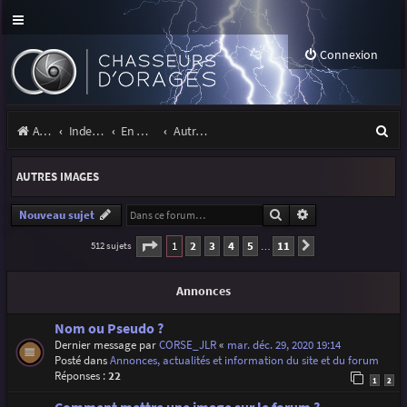
Connexion
R
Accueil
Index du forum
En marge des orages
Autres images
e
AUTRES IMAGES
c
h
Rechercher
Recherche avancé
Nouveau sujet
e
Page
1
sur
11
1
2
3
4
5
11
512 sujets
Suivante
…
r
Annonces
c
h
Nom ou Pseudo ?
Dernier message par
CORSE_JLR
«
mar. déc. 29, 2020 19:14
e
Posté dans
Annonces, actualités et information du site et du forum
r
Réponses :
22
1
2