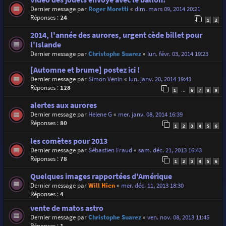
Dernier message par
Roger Moretti
«
dim. mars 09, 2014 20:21
Réponses :
24
1
2
2014, l'année des aurores, urgent cède billet pour
l'Islande
Dernier message par
Christophe Suarez
«
lun. févr. 03, 2014 19:23
[Automne et brume] postez ici !
Dernier message par
Simon Venin
«
lun. janv. 20, 2014 19:43
Réponses :
128
1
6
7
8
9
…
alertes aux aurores
Dernier message par
Helene G
«
mer. janv. 08, 2014 16:39
Réponses :
80
1
2
3
4
5
6
les comètes pour 2013
Dernier message par
Sébastien Fraud
«
sam. déc. 21, 2013 16:43
Réponses :
78
1
2
3
4
5
6
Quelques images rapportées d'Amérique
Dernier message par
Will Hien
«
mer. déc. 11, 2013 18:30
Réponses :
4
vente de matos astro
Dernier message par
Christophe Suarez
«
ven. nov. 08, 2013 11:45
Réponses :
1