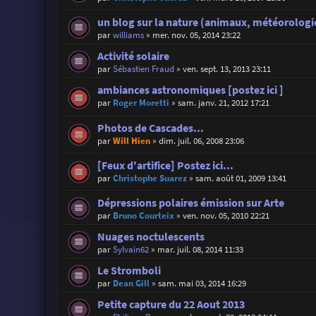
un blog sur la nature (animaux, météorologie
par
williams
»
mer. nov. 05, 2014 23:22
Activité solaire
par
Sébastien Fraud
»
ven. sept. 13, 2013 23:11
ambiances astronomiques [postez ici ]
par
Roger Moretti
»
sam. janv. 21, 2012 17:21
Photos de Cascades...
par
Will Hien
»
dim. juil. 06, 2008 23:06
[Feux d'artifice] Postez ici...
par
Christophe Suarez
»
sam. août 01, 2009 13:41
Dépressions polaires émission sur Arte
par
Bruno Courteix
»
ven. nov. 05, 2010 22:21
Nuages noctulescents
par
Sylvain62
»
mar. juil. 08, 2014 11:33
Le Stromboli
par
Dean Gill
»
sam. mai 03, 2014 16:29
Petite capture du 22 Aout 2013