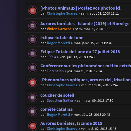
[Photos Animaux] Postez vos photos ici.
par
Christophe Suarez
»
sam. août 01, 2009 13:11
Aurores boréales - Islande (2019) et Norvège
par
Vivien Laroche
»
sam. mai 09, 2020 15:11
éclipse totale de lune
par
Roger Moretti
»
mar. janv. 15, 2019 19:34
Eclipse Totale de Lune du 27 juillet 2018
par
JPP04
»
ven. juil. 13, 2018 17:43
Conférence sur les phénomènes météo extrêm
par
Florent Pin
»
jeu. mai 19, 2016 17:14
[Phénomènes optiques, arcs en ciel, irisations
par
Christophe Suarez
»
ven. mars 16, 2007 23:42
coucher de soleil
par
Sébastien Galtier
»
sam. avr. 09, 2016 17:30
comète catalina
par
Roger Moretti
»
mer. déc. 23, 2015 20:48
Aurores boréales, Islande 2015
par
Christophe Suarez
»
ven. oct. 02, 2015 15:48