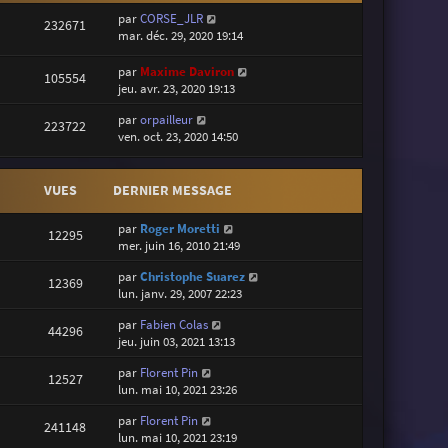
par
CORSE_JLR
232671
mar. déc. 29, 2020 19:14
par
Maxime Daviron
105554
jeu. avr. 23, 2020 19:13
par
orpailleur
223722
ven. oct. 23, 2020 14:50
VUES
DERNIER MESSAGE
par
Roger Moretti
12295
mer. juin 16, 2010 21:49
par
Christophe Suarez
12369
lun. janv. 29, 2007 22:23
par
Fabien Colas
44296
jeu. juin 03, 2021 13:13
par
Florent Pin
12527
lun. mai 10, 2021 23:26
par
Florent Pin
241148
lun. mai 10, 2021 23:19