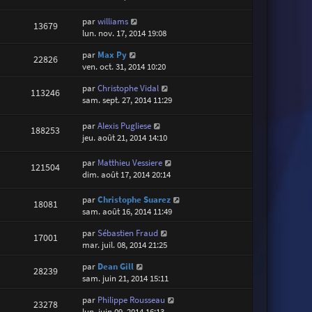
par
williams
13679
lun. nov. 17, 2014 19:08
par
Max Py
22826
ven. oct. 31, 2014 10:20
par
Christophe Vidal
113246
sam. sept. 27, 2014 11:29
par
Alexis Pugliese
188253
jeu. août 21, 2014 14:10
par
Matthieu Vessiere
121504
dim. août 17, 2014 20:14
par
Christophe Suarez
18081
sam. août 16, 2014 11:49
par
Sébastien Fraud
17001
mar. juil. 08, 2014 21:25
par
Dean Gill
28239
sam. juin 21, 2014 15:11
par
Philippe Rousseau
23278
lun. juin 09, 2014 16:13