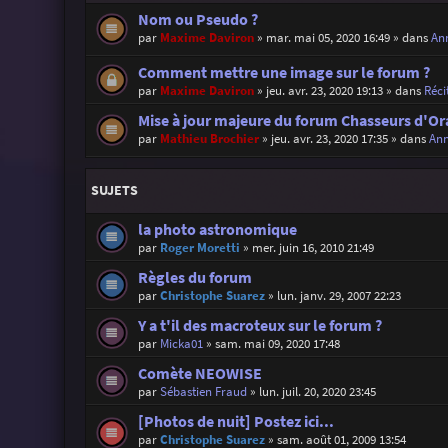
Nom ou Pseudo ?
par
Maxime Daviron
»
mar. mai 05, 2020 16:49
» dans
Ann
Comment mettre une image sur le forum ?
par
Maxime Daviron
»
jeu. avr. 23, 2020 19:13
» dans
Réci
Mise à jour majeure du forum Chasseurs d'Or
par
Mathieu Brochier
»
jeu. avr. 23, 2020 17:35
» dans
Ann
SUJETS
la photo astronomique
par
Roger Moretti
»
mer. juin 16, 2010 21:49
Règles du forum
par
Christophe Suarez
»
lun. janv. 29, 2007 22:23
Y a t'il des macroteux sur le forum ?
par
Micka01
»
sam. mai 09, 2020 17:48
Comète NEOWISE
par
Sébastien Fraud
»
lun. juil. 20, 2020 23:45
[Photos de nuit] Postez ici...
par
Christophe Suarez
»
sam. août 01, 2009 13:54