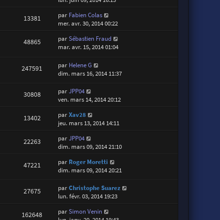
par
Fabien Colas
13381
mer. avr. 30, 2014 00:22
par
Sébastien Fraud
48865
mar. avr. 15, 2014 01:04
par
Helene G
247591
dim. mars 16, 2014 11:37
par
JPP04
30808
ven. mars 14, 2014 20:12
par
Xav28
13402
jeu. mars 13, 2014 14:11
par
JPP04
22263
dim. mars 09, 2014 21:10
par
Roger Moretti
47221
dim. mars 09, 2014 20:21
par
Christophe Suarez
27675
lun. févr. 03, 2014 19:23
par
Simon Venin
162648
lun. janv. 20, 2014 19:43