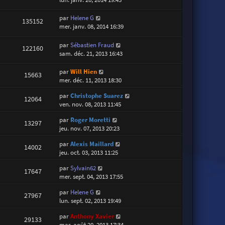
par
Helene G
135152
mer. janv. 08, 2014 16:39
par
Sébastien Fraud
122160
sam. déc. 21, 2013 16:43
par
Will Hien
15663
mer. déc. 11, 2013 18:30
par
Christophe Suarez
12064
ven. nov. 08, 2013 11:45
par
Roger Moretti
13297
jeu. nov. 07, 2013 20:23
par
Alexis Maillard
14002
jeu. oct. 03, 2013 11:25
par
Sylvain62
17647
mer. sept. 04, 2013 17:55
par
Helene G
27967
lun. sept. 02, 2013 19:49
par
Anthony Xavier
29133
mar. août 20, 2013 17:34