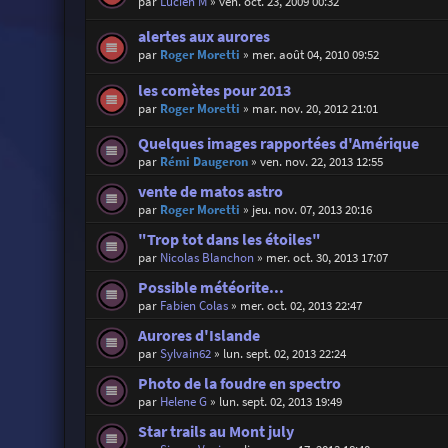
par
Lucien M
»
ven. oct. 23, 2009 00:32
alertes aux aurores
par
Roger Moretti
»
mer. août 04, 2010 09:52
les comètes pour 2013
par
Roger Moretti
»
mar. nov. 20, 2012 21:01
Quelques images rapportées d'Amérique
par
Rémi Daugeron
»
ven. nov. 22, 2013 12:55
vente de matos astro
par
Roger Moretti
»
jeu. nov. 07, 2013 20:16
"Trop tot dans les étoiles"
par
Nicolas Blanchon
»
mer. oct. 30, 2013 17:07
Possible météorite...
par
Fabien Colas
»
mer. oct. 02, 2013 22:47
Aurores d'Islande
par
Sylvain62
»
lun. sept. 02, 2013 22:24
Photo de la foudre en spectro
par
Helene G
»
lun. sept. 02, 2013 19:49
Star trails au Mont july