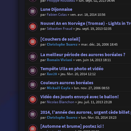
par
Philippe Rousseau
»
lun. sept. 02, 2013 04:44
Lune Dijonnaise
par
Fabien Colas
»
ven. avr. 18, 2014 10:56
Nouvel An en Norvège (Tromsø) - Lights in 
par
Sébastien Fraud
»
jeu. sept. 19, 2013 02:05
[Couchers de soleil]
par
Christophe Suarez
»
mar. déc. 26, 2006 18:45
La meilleur période des aurores boréales ?
par
Romain Viviani
»
ven. juin 14, 2013 18:11
Tempête Ulla en photo et vidéo
par
Xav28
»
jeu. févr. 20, 2014 12:12
Couleurs aurores boréales
par
Mickaël Cayla
»
lun. nov. 27, 2006 08:53
Vidéo des jouets envoyé avec le ballon!
par
Nicolas Blanchon
»
jeu. juil. 11, 2013 23:28
2014, l'année des aurores, urgent cède billet
par
Christophe Suarez
»
lun. févr. 03, 2014 19:23
[Automne et brume] postez ici !