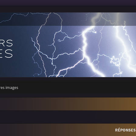
res images
r
rche avancée
RÉPONSES