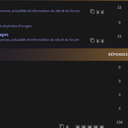
22
onces, actualités et information du site et du forum
1
2
0
ts et photos d'orages
ages
22
onces, actualités et information du site et du forum
1
2
RÉPONSES
0
0
3
3
234
1
12
13
14
15
16
…