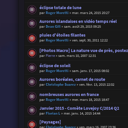
éclipse totale de lune
par
Roger Moretti
»
mar. mars 24, 2015 20:27
Aurores islandaises en vidéo temps réel
par
Dean Gill
»
sam. août 29, 2015 09:25
pluies d'étoiles filantes
par
Roger Moretti
»
ven. sept. 30, 2011 12:22
[Photos Macro] La nature vue de près, postez 
par
Pierre
»
sam. mars 10, 2007 12:31
éclipse de soleil
par
Roger Moretti
»
sam. janv. 17, 2015 08:02
Aurores boréales, carnet de route
par
Christophe Suarez
»
ven. févr. 13, 2015 22:02
nombreuses aurores en france
par
Roger Moretti
»
mer. mars 18, 2015 18:47
Janvier 2015 - Comète Lovejoy C/2014 Q2
par
Florian L
»
mer. janv. 14, 2015 14:44
[Paysages]
par
Christophe Suarez
»
ven. mars 16, 2007 23:36