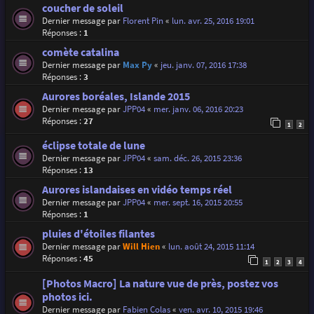
coucher de soleil
Dernier message par
Florent Pin
«
lun. avr. 25, 2016 19:01
Réponses :
1
comète catalina
Dernier message par
Max Py
«
jeu. janv. 07, 2016 17:38
Réponses :
3
Aurores boréales, Islande 2015
Dernier message par
JPP04
«
mer. janv. 06, 2016 20:23
Réponses :
27
1
2
éclipse totale de lune
Dernier message par
JPP04
«
sam. déc. 26, 2015 23:36
Réponses :
13
Aurores islandaises en vidéo temps réel
Dernier message par
JPP04
«
mer. sept. 16, 2015 20:55
Réponses :
1
pluies d'étoiles filantes
Dernier message par
Will Hien
«
lun. août 24, 2015 11:14
Réponses :
45
1
2
3
4
[Photos Macro] La nature vue de près, postez vos
photos ici.
Dernier message par
Fabien Colas
«
ven. avr. 10, 2015 19:46