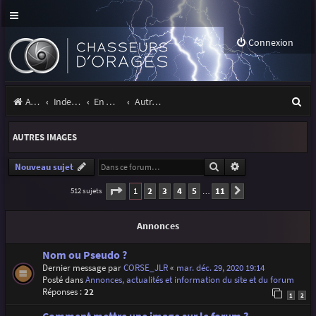
Connexion
R
Accueil
Index du forum
En marge des orages
Autres images
e
AUTRES IMAGES
c
h
Rechercher
Recherche avancé
Nouveau sujet
e
Page
1
sur
11
1
2
3
4
5
11
512 sujets
Suivante
…
r
Annonces
c
h
Nom ou Pseudo ?
Dernier message par
CORSE_JLR
«
mar. déc. 29, 2020 19:14
e
Posté dans
Annonces, actualités et information du site et du forum
r
Réponses :
22
1
2