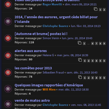
Dernier message par
Roger Moretti
«
dim. mars 09, 2014 20:21
Réponses :
24
1
2
2014, l'année des aurores, urgent cède billet pour
l'Islande
Dernier message par
Christophe Suarez
«
lun. févr. 03, 2014 19:23
[Automne et brume] postez ici !
Dernier message par
Simon Venin
«
lun. janv. 20, 2014 19:43
Réponses :
128
1
6
7
8
9
…
alertes aux aurores
Dernier message par
Helene G
«
mer. janv. 08, 2014 16:39
Réponses :
80
1
2
3
4
5
6
les comètes pour 2013
Dernier message par
Sébastien Fraud
«
sam. déc. 21, 2013 16:43
Réponses :
78
1
2
3
4
5
6
Quelques images rapportées d'Amérique
Dernier message par
Will Hien
«
mer. déc. 11, 2013 18:30
Réponses :
4
vente de matos astro
Dernier message par
Christophe Suarez
«
ven. nov. 08, 2013 11:45
Réponses :
1