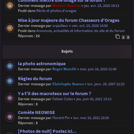
Comment mettre une image sur le forum ?
Dernier message par
Maxime Daviron
«
jeu. avr. 23, 2020 19:13
Posté dans
Récits et photos d'orages
Mise à jour majeure du forum Chasseurs d'Orages
Dernier message par
orpailleur
«
ven. oct. 23, 2020 14:50
Posté dans
Annonces, actualités et information du site et du forum
Réponses :
22
1
2
Sujets
la photo astronomique
Dernier message par
Roger Moretti
«
mer. juin 16, 2010 21:49
Règles du forum
Dernier message par
Christophe Suarez
«
lun. janv. 29, 2007 22:23
Y a t'il des macroteux sur le forum ?
Dernier message par
Fabien Colas
«
jeu. juin 03, 2021 13:13
Réponses :
3
Comète NEOWISE
Dernier message par
Florent Pin
«
lun. mai 10, 2021 23:26
Réponses :
3
[Photos de nuit] Postez ici...