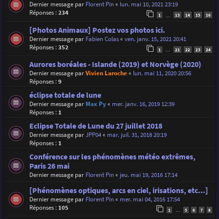
Dernier message par
Florent Pin
«
lun. mai 10, 2021 23:19
Réponses :
234
1
13
14
15
16
…
[Photos Animaux] Postez vos photos ici.
Dernier message par
Fabien Colas
«
ven. janv. 15, 2021 20:41
Réponses :
352
1
21
22
23
24
…
Aurores boréales - Islande (2019) et Norvège (2020)
Dernier message par
Vivien Laroche
«
lun. mai 11, 2020 20:56
Réponses :
9
éclipse totale de lune
Dernier message par
Max Py
«
mer. janv. 16, 2019 12:39
Réponses :
1
Eclipse Totale de Lune du 27 juillet 2018
Dernier message par
JPP04
«
mar. juil. 31, 2018 20:19
Réponses :
1
Conférence sur les phénomènes météo extrêmes,
Paris 26 mai
Dernier message par
Florent Pin
«
jeu. mai 19, 2016 17:14
[Phénomènes optiques, arcs en ciel, irisations, etc...]
Dernier message par
Florent Pin
«
mer. mai 04, 2016 17:54
Réponses :
105
1
5
6
7
8
…