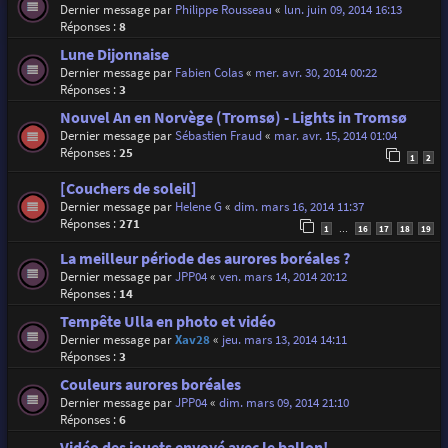
Dernier message par
Philippe Rousseau
«
lun. juin 09, 2014 16:13
Réponses :
8
Lune Dijonnaise
Dernier message par
Fabien Colas
«
mer. avr. 30, 2014 00:22
Réponses :
3
Nouvel An en Norvège (Tromsø) - Lights in Tromsø
Dernier message par
Sébastien Fraud
«
mar. avr. 15, 2014 01:04
Réponses :
25
1
2
[Couchers de soleil]
Dernier message par
Helene G
«
dim. mars 16, 2014 11:37
Réponses :
271
1
16
17
18
19
…
La meilleur période des aurores boréales ?
Dernier message par
JPP04
«
ven. mars 14, 2014 20:12
Réponses :
14
Tempête Ulla en photo et vidéo
Dernier message par
Xav28
«
jeu. mars 13, 2014 14:11
Réponses :
3
Couleurs aurores boréales
Dernier message par
JPP04
«
dim. mars 09, 2014 21:10
Réponses :
6
Vidéo des jouets envoyé avec le ballon!