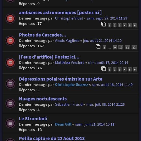
Réponses :
9
ambiances astronomiques [postez ici ]
Dernier message par
Christophe Vidal
«
sam. sept. 27, 2014 11:29
Réponses :
77
1
2
3
4
5
6
Photos de Cascades...
Dernier message par
Alexis Pugliese
«
jeu. août 21, 2014 14:10
Réponses :
167
1
9
10
11
12
…
[Feux d'artifice] Postez ici...
Dernier message par
Matthieu Vessiere
«
dim. août 17, 2014 20:14
Réponses :
76
1
2
3
4
5
6
Dépressions polaires émission sur Arte
Dernier message par
Christophe Suarez
«
sam. août 16, 2014 11:49
Réponses :
3
Nuages noctulescents
Dernier message par
Sébastien Fraud
«
mar. juil. 08, 2014 21:25
Réponses :
4
Le Stromboli
Dernier message par
Dean Gill
«
sam. juin 21, 2014 15:11
Réponses :
13
Petite capture du 22 Aout 2013