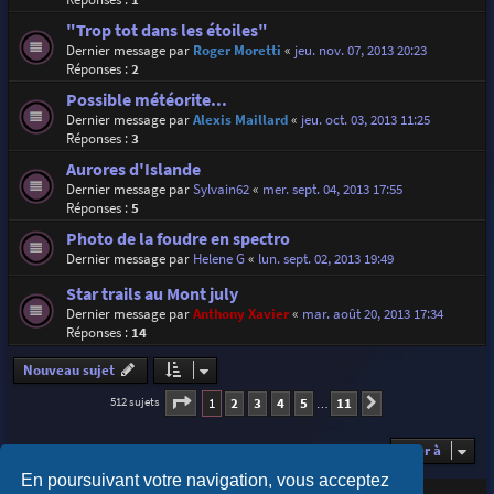
"Trop tot dans les étoiles"
Dernier message par
Roger Moretti
«
jeu. nov. 07, 2013 20:23
Réponses :
2
Possible météorite...
Dernier message par
Alexis Maillard
«
jeu. oct. 03, 2013 11:25
Réponses :
3
Aurores d'Islande
Dernier message par
Sylvain62
«
mer. sept. 04, 2013 17:55
Réponses :
5
Photo de la foudre en spectro
Dernier message par
Helene G
«
lun. sept. 02, 2013 19:49
Star trails au Mont july
Dernier message par
Anthony Xavier
«
mar. août 20, 2013 17:34
Réponses :
14
Nouveau sujet
Page
1
sur
11
1
2
3
4
5
11
512 sujets
Suivante
…
Aller à
En poursuivant votre navigation, vous acceptez