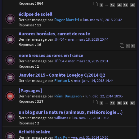
Réponses :
864
1
55
56
57
58
…
éclipse de soleil
Dernier message par
Roger Moretti
«
lun. mars 30, 2015 20:42
Réponses :
11
Aurores boréales, carnet de route
Dernier message par
JPP04
«
mer. mars 18, 2015 20:44
Réponses :
16
1
2
nombreuses aurores en france
Dernier message par
JPP04
«
mer. mars 18, 2015 20:31
Réponses :
1
Janvier 2015 - Comète Lovejoy C/2014 Q2
Dernier message par
Florian L
«
mer. janv. 14, 2015 14:44
[Paysages]
Dernier message par
Rémi Daugeron
«
lun. déc. 22, 2014 18:05
Réponses :
317
1
19
20
21
22
…
un blog sur la nature (animaux, météorologie...)
Dernier message par
williams
«
lun. nov. 17, 2014 19:08
Réponses :
2
Activité solaire
Dernier message par
Max Py
«
ven. oct. 31, 2014 10:20