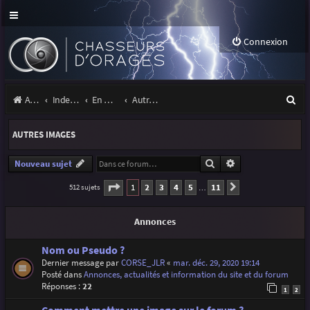
Connexion
R
Accueil
Index du forum
En marge des orages
Autres images
e
AUTRES IMAGES
c
h
Rechercher
Recherche avancé
Nouveau sujet
e
Page
1
sur
11
1
2
3
4
5
11
512 sujets
Suivante
…
r
Annonces
c
h
Nom ou Pseudo ?
Dernier message par
CORSE_JLR
«
mar. déc. 29, 2020 19:14
e
Posté dans
Annonces, actualités et information du site et du forum
r
Réponses :
22
1
2