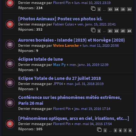
Dernier message par
Florent Pin
«
lun. mai 10, 2021 23:19
Réponses :
234
1
13
14
15
16
…
[Photos Animaux] Postez vos photos ici.
Dernier message par
Fabien Colas
«
ven. janv. 15, 2021 20:41
Réponses :
352
1
21
22
23
24
…
Aurores boréales - Islande (2019) et Norvège (2020)
Dernier message par
Vivien Laroche
«
lun. mai 11, 2020 20:56
Réponses :
9
éclipse totale de lune
Dernier message par
Max Py
«
mer. janv. 16, 2019 12:39
Réponses :
1
Eclipse Totale de Lune du 27 juillet 2018
Dernier message par
JPP04
«
mar. juil. 31, 2018 20:19
Réponses :
1
Conférence sur les phénomènes météo extrêmes,
Paris 26 mai
Dernier message par
Florent Pin
«
jeu. mai 19, 2016 17:14
[Phénomènes optiques, arcs en ciel, irisations, etc...]
Dernier message par
Florent Pin
«
mer. mai 04, 2016 17:54
Réponses :
105
1
5
6
7
8
…