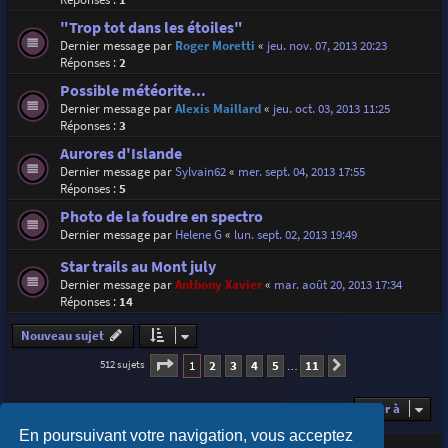
"Trop tot dans les étoiles"
Dernier message par
Roger Moretti
«
jeu. nov. 07, 2013 20:23
Réponses :
2
Possible météorite...
Dernier message par
Alexis Maillard
«
jeu. oct. 03, 2013 11:25
Réponses :
3
Aurores d'Islande
Dernier message par
Sylvain62
«
mer. sept. 04, 2013 17:55
Réponses :
5
Photo de la foudre en spectro
Dernier message par
Helene G
«
lun. sept. 02, 2013 19:49
Star trails au Mont july
Dernier message par
Anthony Xavier
«
mar. août 20, 2013 17:34
Réponses :
14
Nouveau sujet
Page
1
sur
11
1
2
3
4
5
11
512 sujets
Suivante
…
Aller à
En poursuivant votre navigation, vous acceptez