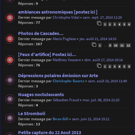
Réponses :
9
ambiances astronomiques [postez ici ]
Dernier message par
Christophe Vidal
«
sam. sept. 27, 2014 11:29
Réponses :
77
1
2
3
4
5
6
Photos de Cascades...
Dernier message par
Alexis Pugliese
«
jeu. août 21, 2014 14:10
Réponses :
167
1
9
10
11
12
…
[Feux d'artifice] Postez ici...
Dernier message par
Matthieu Vessiere
«
dim. août 17, 2014 20:14
Réponses :
76
1
2
3
4
5
6
Dépressions polaires émission sur Arte
Dernier message par
Christophe Suarez
«
sam. août 16, 2014 11:49
Réponses :
3
Nuages noctulescents
Dernier message par
Sébastien Fraud
«
mar. juil. 08, 2014 21:25
Réponses :
4
Le Stromboli
Dernier message par
Dean Gill
«
sam. juin 21, 2014 15:11
Réponses :
13
Petite capture du 22 Aout 2013