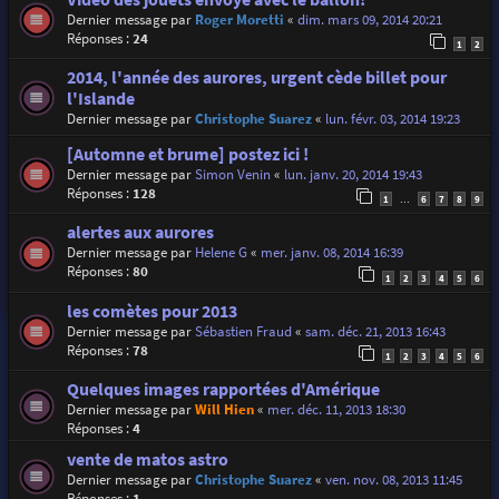
Dernier message par
Roger Moretti
«
dim. mars 09, 2014 20:21
Réponses :
24
1
2
2014, l'année des aurores, urgent cède billet pour
l'Islande
Dernier message par
Christophe Suarez
«
lun. févr. 03, 2014 19:23
[Automne et brume] postez ici !
Dernier message par
Simon Venin
«
lun. janv. 20, 2014 19:43
Réponses :
128
1
6
7
8
9
…
alertes aux aurores
Dernier message par
Helene G
«
mer. janv. 08, 2014 16:39
Réponses :
80
1
2
3
4
5
6
les comètes pour 2013
Dernier message par
Sébastien Fraud
«
sam. déc. 21, 2013 16:43
Réponses :
78
1
2
3
4
5
6
Quelques images rapportées d'Amérique
Dernier message par
Will Hien
«
mer. déc. 11, 2013 18:30
Réponses :
4
vente de matos astro
Dernier message par
Christophe Suarez
«
ven. nov. 08, 2013 11:45
Réponses :
1