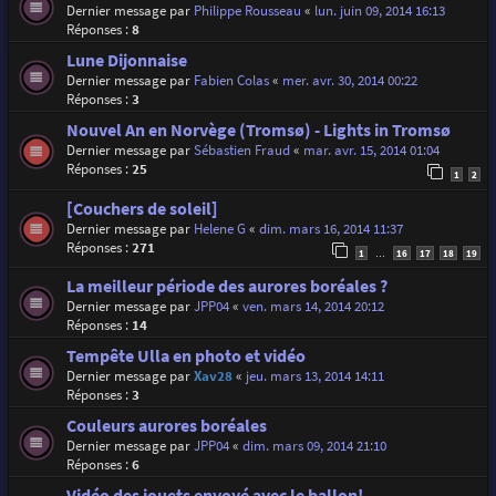
Dernier message par
Philippe Rousseau
«
lun. juin 09, 2014 16:13
Réponses :
8
Lune Dijonnaise
Dernier message par
Fabien Colas
«
mer. avr. 30, 2014 00:22
Réponses :
3
Nouvel An en Norvège (Tromsø) - Lights in Tromsø
Dernier message par
Sébastien Fraud
«
mar. avr. 15, 2014 01:04
Réponses :
25
1
2
[Couchers de soleil]
Dernier message par
Helene G
«
dim. mars 16, 2014 11:37
Réponses :
271
1
16
17
18
19
…
La meilleur période des aurores boréales ?
Dernier message par
JPP04
«
ven. mars 14, 2014 20:12
Réponses :
14
Tempête Ulla en photo et vidéo
Dernier message par
Xav28
«
jeu. mars 13, 2014 14:11
Réponses :
3
Couleurs aurores boréales
Dernier message par
JPP04
«
dim. mars 09, 2014 21:10
Réponses :
6
Vidéo des jouets envoyé avec le ballon!