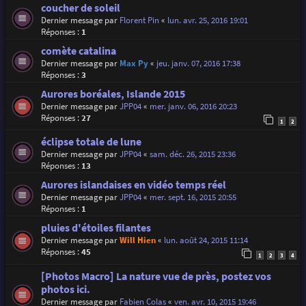
coucher de soleil
Dernier message par
Florent Pin
«
lun. avr. 25, 2016 19:01
Réponses :
1
comète catalina
Dernier message par
Max Py
«
jeu. janv. 07, 2016 17:38
Réponses :
3
Aurores boréales, Islande 2015
Dernier message par
JPP04
«
mer. janv. 06, 2016 20:23
Réponses :
27
1
2
éclipse totale de lune
Dernier message par
JPP04
«
sam. déc. 26, 2015 23:36
Réponses :
13
Aurores islandaises en vidéo temps réel
Dernier message par
JPP04
«
mer. sept. 16, 2015 20:55
Réponses :
1
pluies d'étoiles filantes
Dernier message par
Will Hien
«
lun. août 24, 2015 11:14
Réponses :
45
1
2
3
4
[Photos Macro] La nature vue de près, postez vos
photos ici.
Dernier message par
Fabien Colas
«
ven. avr. 10, 2015 19:46