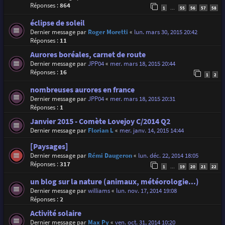
Réponses :
864
1
55
56
57
58
…
éclipse de soleil
Dernier message par
Roger Moretti
«
lun. mars 30, 2015 20:42
Réponses :
11
Aurores boréales, carnet de route
Dernier message par
JPP04
«
mer. mars 18, 2015 20:44
Réponses :
16
1
2
nombreuses aurores en france
Dernier message par
JPP04
«
mer. mars 18, 2015 20:31
Réponses :
1
Janvier 2015 - Comète Lovejoy C/2014 Q2
Dernier message par
Florian L
«
mer. janv. 14, 2015 14:44
[Paysages]
Dernier message par
Rémi Daugeron
«
lun. déc. 22, 2014 18:05
Réponses :
317
1
19
20
21
22
…
un blog sur la nature (animaux, météorologie...)
Dernier message par
williams
«
lun. nov. 17, 2014 19:08
Réponses :
2
Activité solaire
Dernier message par
Max Py
«
ven. oct. 31, 2014 10:20