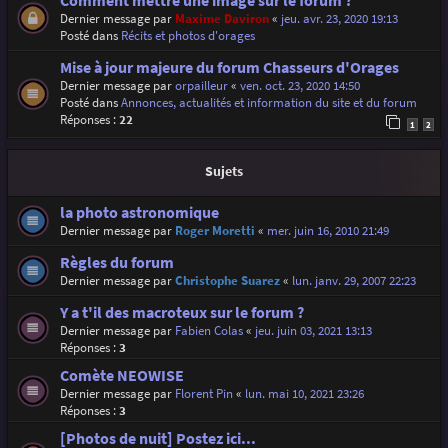
Comment mettre une image sur le forum ?
Dernier message par
Maxime Daviron
«
jeu. avr. 23, 2020 19:13
Posté dans
Récits et photos d'orages
Mise à jour majeure du forum Chasseurs d'Orages
Dernier message par
orpailleur
«
ven. oct. 23, 2020 14:50
Posté dans
Annonces, actualités et information du site et du forum
Réponses :
22
1
2
Sujets
la photo astronomique
Dernier message par
Roger Moretti
«
mer. juin 16, 2010 21:49
Règles du forum
Dernier message par
Christophe Suarez
«
lun. janv. 29, 2007 22:23
Y a t'il des macroteux sur le forum ?
Dernier message par
Fabien Colas
«
jeu. juin 03, 2021 13:13
Réponses :
3
Comète NEOWISE
Dernier message par
Florent Pin
«
lun. mai 10, 2021 23:26
Réponses :
3
[Photos de nuit] Postez ici...