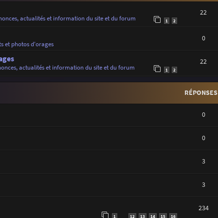
22
onces, actualités et information du site et du forum
1
2
0
ts et photos d'orages
ages
22
onces, actualités et information du site et du forum
1
2
RÉPONSES
0
0
3
3
234
1
12
13
14
15
16
…