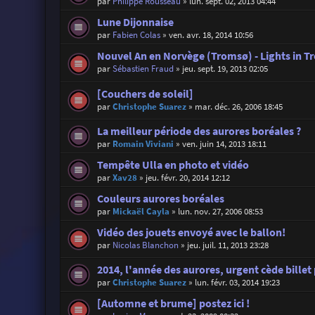
par
Philippe Rousseau
»
lun. sept. 02, 2013 04:44
Lune Dijonnaise
par
Fabien Colas
»
ven. avr. 18, 2014 10:56
Nouvel An en Norvège (Tromsø) - Lights in 
par
Sébastien Fraud
»
jeu. sept. 19, 2013 02:05
[Couchers de soleil]
par
Christophe Suarez
»
mar. déc. 26, 2006 18:45
La meilleur période des aurores boréales ?
par
Romain Viviani
»
ven. juin 14, 2013 18:11
Tempête Ulla en photo et vidéo
par
Xav28
»
jeu. févr. 20, 2014 12:12
Couleurs aurores boréales
par
Mickaël Cayla
»
lun. nov. 27, 2006 08:53
Vidéo des jouets envoyé avec le ballon!
par
Nicolas Blanchon
»
jeu. juil. 11, 2013 23:28
2014, l'année des aurores, urgent cède billet
par
Christophe Suarez
»
lun. févr. 03, 2014 19:23
[Automne et brume] postez ici !