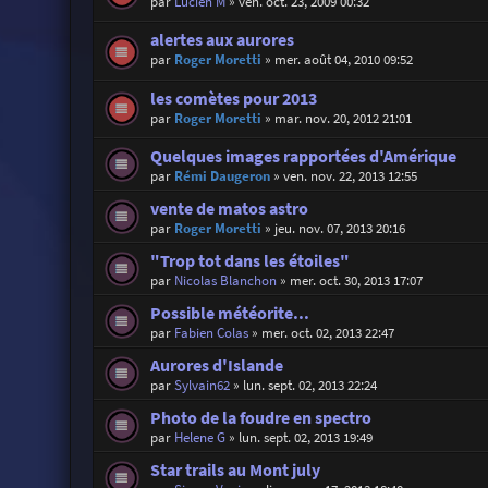
par
Lucien M
»
ven. oct. 23, 2009 00:32
alertes aux aurores
par
Roger Moretti
»
mer. août 04, 2010 09:52
les comètes pour 2013
par
Roger Moretti
»
mar. nov. 20, 2012 21:01
Quelques images rapportées d'Amérique
par
Rémi Daugeron
»
ven. nov. 22, 2013 12:55
vente de matos astro
par
Roger Moretti
»
jeu. nov. 07, 2013 20:16
"Trop tot dans les étoiles"
par
Nicolas Blanchon
»
mer. oct. 30, 2013 17:07
Possible météorite...
par
Fabien Colas
»
mer. oct. 02, 2013 22:47
Aurores d'Islande
par
Sylvain62
»
lun. sept. 02, 2013 22:24
Photo de la foudre en spectro
par
Helene G
»
lun. sept. 02, 2013 19:49
Star trails au Mont july