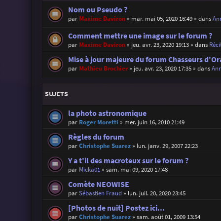
Nom ou Pseudo ?
par
Maxime Daviron
»
mar. mai 05, 2020 16:49
» dans
Ann
Comment mettre une image sur le forum ?
par
Maxime Daviron
»
jeu. avr. 23, 2020 19:13
» dans
Réci
Mise à jour majeure du forum Chasseurs d'Or
par
Mathieu Brochier
»
jeu. avr. 23, 2020 17:35
» dans
Ann
SUJETS
la photo astronomique
par
Roger Moretti
»
mer. juin 16, 2010 21:49
Règles du forum
par
Christophe Suarez
»
lun. janv. 29, 2007 22:23
Y a t'il des macroteux sur le forum ?
par
Micka01
»
sam. mai 09, 2020 17:48
Comète NEOWISE
par
Sébastien Fraud
»
lun. juil. 20, 2020 23:45
[Photos de nuit] Postez ici...
par
Christophe Suarez
»
sam. août 01, 2009 13:54