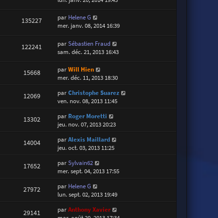
par
Helene G
135227
mer. janv. 08, 2014 16:39
par
Sébastien Fraud
122241
sam. déc. 21, 2013 16:43
par
Will Hien
15668
mer. déc. 11, 2013 18:30
par
Christophe Suarez
12069
ven. nov. 08, 2013 11:45
par
Roger Moretti
13302
jeu. nov. 07, 2013 20:23
par
Alexis Maillard
14004
jeu. oct. 03, 2013 11:25
par
Sylvain62
17652
mer. sept. 04, 2013 17:55
par
Helene G
27972
lun. sept. 02, 2013 19:49
par
Anthony Xavier
29141
mar. août 20, 2013 17:34