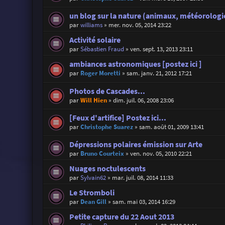
un blog sur la nature (animaux, météorologie
par
williams
»
mer. nov. 05, 2014 23:22
Activité solaire
par
Sébastien Fraud
»
ven. sept. 13, 2013 23:11
ambiances astronomiques [postez ici ]
par
Roger Moretti
»
sam. janv. 21, 2012 17:21
Photos de Cascades...
par
Will Hien
»
dim. juil. 06, 2008 23:06
[Feux d'artifice] Postez ici...
par
Christophe Suarez
»
sam. août 01, 2009 13:41
Dépressions polaires émission sur Arte
par
Bruno Courteix
»
ven. nov. 05, 2010 22:21
Nuages noctulescents
par
Sylvain62
»
mar. juil. 08, 2014 11:33
Le Stromboli
par
Dean Gill
»
sam. mai 03, 2014 16:29
Petite capture du 22 Aout 2013