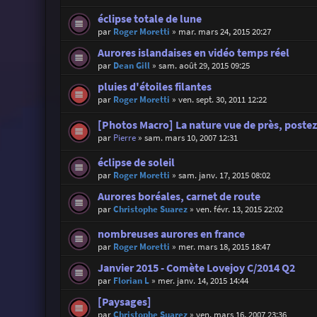
éclipse totale de lune
par
Roger Moretti
»
mar. mars 24, 2015 20:27
Aurores islandaises en vidéo temps réel
par
Dean Gill
»
sam. août 29, 2015 09:25
pluies d'étoiles filantes
par
Roger Moretti
»
ven. sept. 30, 2011 12:22
[Photos Macro] La nature vue de près, postez 
par
Pierre
»
sam. mars 10, 2007 12:31
éclipse de soleil
par
Roger Moretti
»
sam. janv. 17, 2015 08:02
Aurores boréales, carnet de route
par
Christophe Suarez
»
ven. févr. 13, 2015 22:02
nombreuses aurores en france
par
Roger Moretti
»
mer. mars 18, 2015 18:47
Janvier 2015 - Comète Lovejoy C/2014 Q2
par
Florian L
»
mer. janv. 14, 2015 14:44
[Paysages]
par
Christophe Suarez
»
ven. mars 16, 2007 23:36