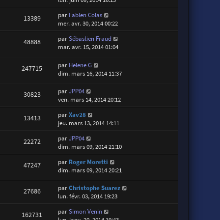
par
Fabien Colas
13389
mer. avr. 30, 2014 00:22
par
Sébastien Fraud
48888
mar. avr. 15, 2014 01:04
par
Helene G
247715
dim. mars 16, 2014 11:37
par
JPP04
30823
ven. mars 14, 2014 20:12
par
Xav28
13413
jeu. mars 13, 2014 14:11
par
JPP04
22272
dim. mars 09, 2014 21:10
par
Roger Moretti
47247
dim. mars 09, 2014 20:21
par
Christophe Suarez
27686
lun. févr. 03, 2014 19:23
par
Simon Venin
162731
lun. janv. 20, 2014 19:43