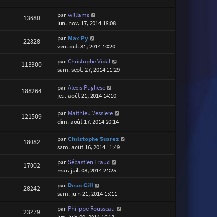
par
williams
13680
lun. nov. 17, 2014 19:08
par
Max Py
22828
ven. oct. 31, 2014 10:20
par
Christophe Vidal
113300
sam. sept. 27, 2014 11:29
par
Alexis Pugliese
188264
jeu. août 21, 2014 14:10
par
Matthieu Vessiere
121509
dim. août 17, 2014 20:14
par
Christophe Suarez
18082
sam. août 16, 2014 11:49
par
Sébastien Fraud
17002
mar. juil. 08, 2014 21:25
par
Dean Gill
28242
sam. juin 21, 2014 15:11
par
Philippe Rousseau
23279
lun. juin 09, 2014 16:13