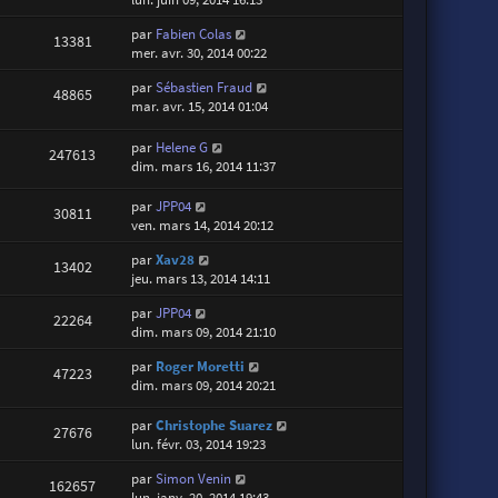
par
Fabien Colas
13381
mer. avr. 30, 2014 00:22
par
Sébastien Fraud
48865
mar. avr. 15, 2014 01:04
par
Helene G
247613
dim. mars 16, 2014 11:37
par
JPP04
30811
ven. mars 14, 2014 20:12
par
Xav28
13402
jeu. mars 13, 2014 14:11
par
JPP04
22264
dim. mars 09, 2014 21:10
par
Roger Moretti
47223
dim. mars 09, 2014 20:21
par
Christophe Suarez
27676
lun. févr. 03, 2014 19:23
par
Simon Venin
162657
lun. janv. 20, 2014 19:43