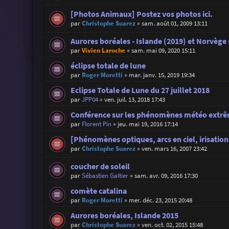
[Photos Animaux] Postez vos photos ici.
par
Christophe Suarez
»
sam. août 01, 2009 13:11
Aurores boréales - Islande (2019) et Norvège
par
Vivien Laroche
»
sam. mai 09, 2020 15:11
éclipse totale de lune
par
Roger Moretti
»
mar. janv. 15, 2019 19:34
Eclipse Totale de Lune du 27 juillet 2018
par
JPP04
»
ven. juil. 13, 2018 17:43
Conférence sur les phénomènes météo extrêm
par
Florent Pin
»
jeu. mai 19, 2016 17:14
[Phénomènes optiques, arcs en ciel, irisations
par
Christophe Suarez
»
ven. mars 16, 2007 23:42
coucher de soleil
par
Sébastien Galtier
»
sam. avr. 09, 2016 17:30
comète catalina
par
Roger Moretti
»
mer. déc. 23, 2015 20:48
Aurores boréales, Islande 2015
par
Christophe Suarez
»
ven. oct. 02, 2015 15:48