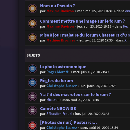
Nom ou Pseudo ?
par
Maxime Daviron
»
mar. mai 05, 2020 16:49
» dans
Ann
Comment mettre une image sur le forum ?
par
Maxime Daviron
»
jeu. avr. 23, 2020 19:13
» dans
Réci
Mise à jour majeure du forum Chasseurs d'Or
par
Mathieu Brochier
»
jeu. avr. 23, 2020 17:35
» dans
Ann
SUJETS
la photo astronomique
par
Roger Moretti
»
mer. juin 16, 2010 21:49
Règles du forum
par
Christophe Suarez
»
lun. janv. 29, 2007 22:23
Y a t'il des macroteux sur le forum ?
par
Micka01
»
sam. mai 09, 2020 17:48
Comète NEOWISE
par
Sébastien Fraud
»
lun. juil. 20, 2020 23:45
[Photos de nuit] Postez ici...
par
Christophe Suarez
»
sam. août 01, 2009 13:54