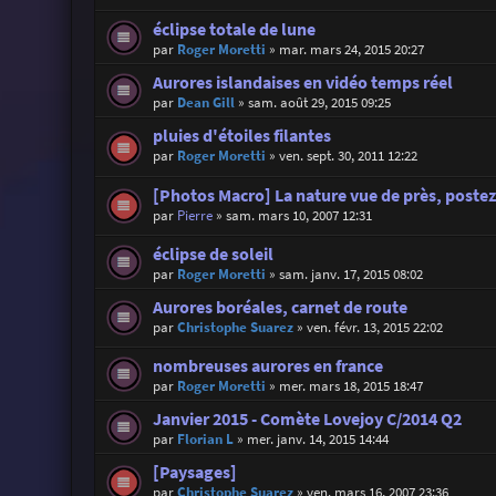
éclipse totale de lune
par
Roger Moretti
»
mar. mars 24, 2015 20:27
Aurores islandaises en vidéo temps réel
par
Dean Gill
»
sam. août 29, 2015 09:25
pluies d'étoiles filantes
par
Roger Moretti
»
ven. sept. 30, 2011 12:22
[Photos Macro] La nature vue de près, postez 
par
Pierre
»
sam. mars 10, 2007 12:31
éclipse de soleil
par
Roger Moretti
»
sam. janv. 17, 2015 08:02
Aurores boréales, carnet de route
par
Christophe Suarez
»
ven. févr. 13, 2015 22:02
nombreuses aurores en france
par
Roger Moretti
»
mer. mars 18, 2015 18:47
Janvier 2015 - Comète Lovejoy C/2014 Q2
par
Florian L
»
mer. janv. 14, 2015 14:44
[Paysages]
par
Christophe Suarez
»
ven. mars 16, 2007 23:36