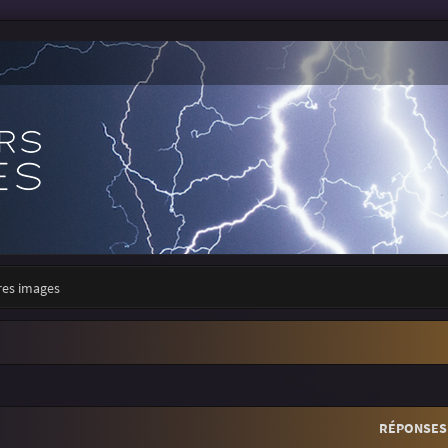
res images
r
rche avancée
RÉPONSES