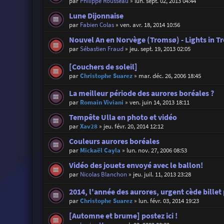
par
Philippe Rousseau
»
lun. sept. 02, 2013 04:44
Lune Dijonnaise
par
Fabien Colas
»
ven. avr. 18, 2014 10:56
Nouvel An en Norvège (Tromsø) - Lights in 
par
Sébastien Fraud
»
jeu. sept. 19, 2013 02:05
[Couchers de soleil]
par
Christophe Suarez
»
mar. déc. 26, 2006 18:45
La meilleur période des aurores boréales ?
par
Romain Viviani
»
ven. juin 14, 2013 18:11
Tempête Ulla en photo et vidéo
par
Xav28
»
jeu. févr. 20, 2014 12:12
Couleurs aurores boréales
par
Mickaël Cayla
»
lun. nov. 27, 2006 08:53
Vidéo des jouets envoyé avec le ballon!
par
Nicolas Blanchon
»
jeu. juil. 11, 2013 23:28
2014, l'année des aurores, urgent cède billet
par
Christophe Suarez
»
lun. févr. 03, 2014 19:23
[Automne et brume] postez ici !