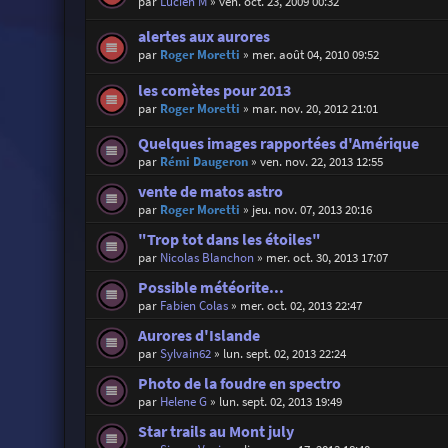
par
Lucien M
»
ven. oct. 23, 2009 00:32
alertes aux aurores
par
Roger Moretti
»
mer. août 04, 2010 09:52
les comètes pour 2013
par
Roger Moretti
»
mar. nov. 20, 2012 21:01
Quelques images rapportées d'Amérique
par
Rémi Daugeron
»
ven. nov. 22, 2013 12:55
vente de matos astro
par
Roger Moretti
»
jeu. nov. 07, 2013 20:16
"Trop tot dans les étoiles"
par
Nicolas Blanchon
»
mer. oct. 30, 2013 17:07
Possible météorite...
par
Fabien Colas
»
mer. oct. 02, 2013 22:47
Aurores d'Islande
par
Sylvain62
»
lun. sept. 02, 2013 22:24
Photo de la foudre en spectro
par
Helene G
»
lun. sept. 02, 2013 19:49
Star trails au Mont july