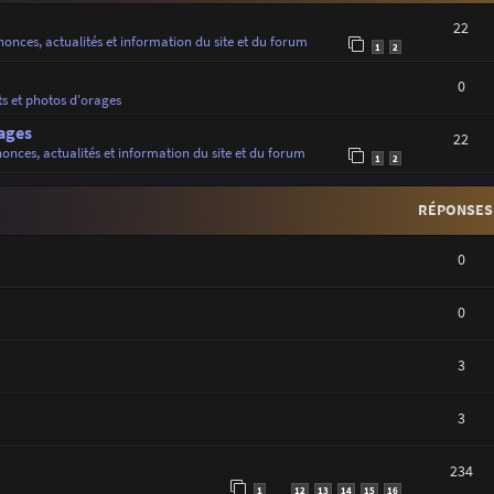
22
onces, actualités et information du site et du forum
1
2
0
ts et photos d'orages
ages
22
onces, actualités et information du site et du forum
1
2
RÉPONSES
0
0
3
3
234
1
12
13
14
15
16
…