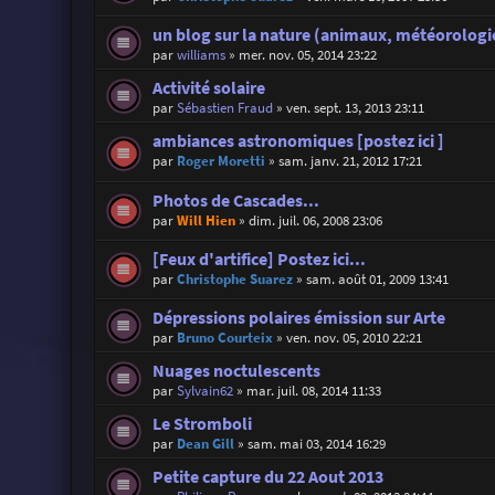
un blog sur la nature (animaux, météorologie
par
williams
»
mer. nov. 05, 2014 23:22
Activité solaire
par
Sébastien Fraud
»
ven. sept. 13, 2013 23:11
ambiances astronomiques [postez ici ]
par
Roger Moretti
»
sam. janv. 21, 2012 17:21
Photos de Cascades...
par
Will Hien
»
dim. juil. 06, 2008 23:06
[Feux d'artifice] Postez ici...
par
Christophe Suarez
»
sam. août 01, 2009 13:41
Dépressions polaires émission sur Arte
par
Bruno Courteix
»
ven. nov. 05, 2010 22:21
Nuages noctulescents
par
Sylvain62
»
mar. juil. 08, 2014 11:33
Le Stromboli
par
Dean Gill
»
sam. mai 03, 2014 16:29
Petite capture du 22 Aout 2013