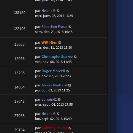
par
Helene G
135159
mer. janv. 08, 2014 16:39
par
Sébastien Fraud
122196
sam. déc. 21, 2013 16:43
par
Will Hien
15665
mer. déc. 11, 2013 18:30
par
Christophe Suarez
12066
ven. nov. 08, 2013 11:45
par
Roger Moretti
13298
jeu. nov. 07, 2013 20:23
par
Alexis Maillard
14004
jeu. oct. 03, 2013 11:25
par
Sylvain62
17648
mer. sept. 04, 2013 17:55
par
Helene G
27968
lun. sept. 02, 2013 19:49
par
Anthony Xavier
29134
mar. août 20, 2013 17:34