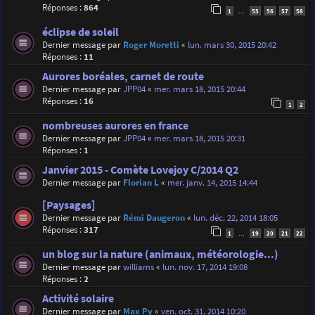
Réponses :
864
1
55
56
57
58
…
éclipse de soleil
Dernier message par
Roger Moretti
«
lun. mars 30, 2015 20:42
Réponses :
11
Aurores boréales, carnet de route
Dernier message par
JPP04
«
mer. mars 18, 2015 20:44
Réponses :
16
1
2
nombreuses aurores en france
Dernier message par
JPP04
«
mer. mars 18, 2015 20:31
Réponses :
1
Janvier 2015 - Comète Lovejoy C/2014 Q2
Dernier message par
Florian L
«
mer. janv. 14, 2015 14:44
[Paysages]
Dernier message par
Rémi Daugeron
«
lun. déc. 22, 2014 18:05
Réponses :
317
1
19
20
21
22
…
un blog sur la nature (animaux, météorologie...)
Dernier message par
williams
«
lun. nov. 17, 2014 19:08
Réponses :
2
Activité solaire
Dernier message par
Max Py
«
ven. oct. 31, 2014 10:20