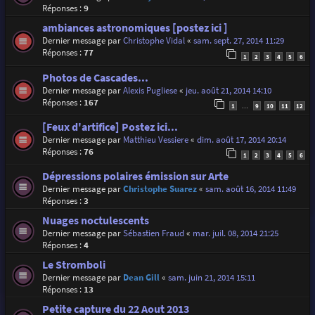
Réponses :
9
ambiances astronomiques [postez ici ]
Dernier message par
Christophe Vidal
«
sam. sept. 27, 2014 11:29
Réponses :
77
1
2
3
4
5
6
Photos de Cascades...
Dernier message par
Alexis Pugliese
«
jeu. août 21, 2014 14:10
Réponses :
167
1
9
10
11
12
…
[Feux d'artifice] Postez ici...
Dernier message par
Matthieu Vessiere
«
dim. août 17, 2014 20:14
Réponses :
76
1
2
3
4
5
6
Dépressions polaires émission sur Arte
Dernier message par
Christophe Suarez
«
sam. août 16, 2014 11:49
Réponses :
3
Nuages noctulescents
Dernier message par
Sébastien Fraud
«
mar. juil. 08, 2014 21:25
Réponses :
4
Le Stromboli
Dernier message par
Dean Gill
«
sam. juin 21, 2014 15:11
Réponses :
13
Petite capture du 22 Aout 2013