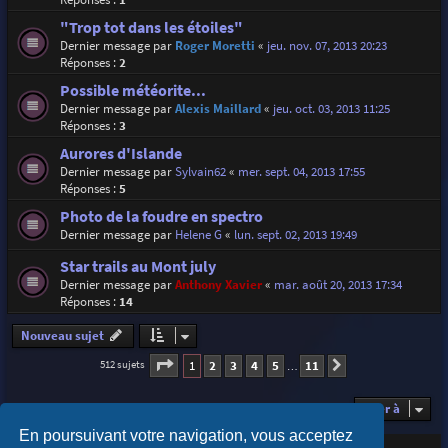
"Trop tot dans les étoiles"
Dernier message par
Roger Moretti
«
jeu. nov. 07, 2013 20:23
Réponses :
2
Possible météorite...
Dernier message par
Alexis Maillard
«
jeu. oct. 03, 2013 11:25
Réponses :
3
Aurores d'Islande
Dernier message par
Sylvain62
«
mer. sept. 04, 2013 17:55
Réponses :
5
Photo de la foudre en spectro
Dernier message par
Helene G
«
lun. sept. 02, 2013 19:49
Star trails au Mont july
Dernier message par
Anthony Xavier
«
mar. août 20, 2013 17:34
Réponses :
14
Nouveau sujet
Page
1
sur
11
1
2
3
4
5
11
512 sujets
Suivante
…
Aller à
En poursuivant votre navigation, vous acceptez