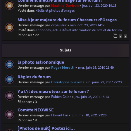
Comment mettre une image sur le forum ?
Dernier message par
Maxime Daviron
«
jeu. avr. 23, 2020 19:13
Posté dans
Récits et photos d'orages
Mise à jour majeure du forum Chasseurs d'Orages
Dernier message par
orpailleur
«
ven. oct. 23, 2020 14:50
Posté dans
Annonces, actualités et information du site et du forum
Réponses :
22
1
2
Sujets
la photo astronomique
Dernier message par
Roger Moretti
«
mer. juin 16, 2010 21:49
Règles du forum
Dernier message par
Christophe Suarez
«
lun. janv. 29, 2007 22:23
Y a t'il des macroteux sur le forum ?
Dernier message par
Fabien Colas
«
jeu. juin 03, 2021 13:13
Réponses :
3
Comète NEOWISE
Dernier message par
Florent Pin
«
lun. mai 10, 2021 23:26
Réponses :
3
[Photos de nuit] Postez ici...