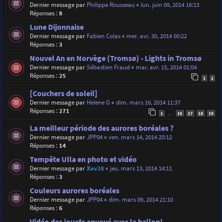
Dernier message par
Philippe Rousseau
«
lun. juin 09, 2014 16:13
Réponses :
8
Lune Dijonnaise
Dernier message par
Fabien Colas
«
mer. avr. 30, 2014 00:22
Réponses :
3
Nouvel An en Norvège (Tromsø) - Lights in Tromsø
Dernier message par
Sébastien Fraud
«
mar. avr. 15, 2014 01:04
Réponses :
25
1
2
[Couchers de soleil]
Dernier message par
Helene G
«
dim. mars 16, 2014 11:37
Réponses :
271
1
16
17
18
19
…
La meilleur période des aurores boréales ?
Dernier message par
JPP04
«
ven. mars 14, 2014 20:12
Réponses :
14
Tempête Ulla en photo et vidéo
Dernier message par
Xav28
«
jeu. mars 13, 2014 14:11
Réponses :
3
Couleurs aurores boréales
Dernier message par
JPP04
«
dim. mars 09, 2014 21:10
Réponses :
6
Vidéo des jouets envoyé avec le ballon!