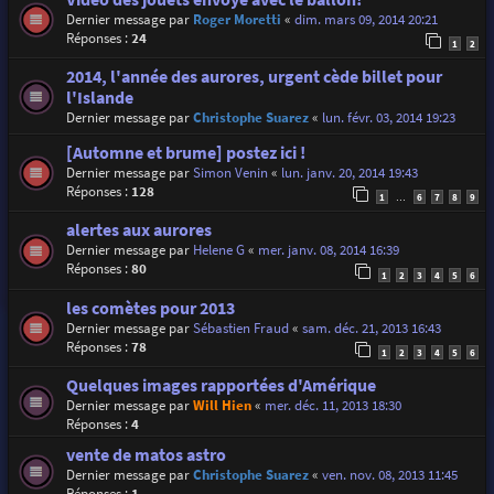
Dernier message par
Roger Moretti
«
dim. mars 09, 2014 20:21
Réponses :
24
1
2
2014, l'année des aurores, urgent cède billet pour
l'Islande
Dernier message par
Christophe Suarez
«
lun. févr. 03, 2014 19:23
[Automne et brume] postez ici !
Dernier message par
Simon Venin
«
lun. janv. 20, 2014 19:43
Réponses :
128
1
6
7
8
9
…
alertes aux aurores
Dernier message par
Helene G
«
mer. janv. 08, 2014 16:39
Réponses :
80
1
2
3
4
5
6
les comètes pour 2013
Dernier message par
Sébastien Fraud
«
sam. déc. 21, 2013 16:43
Réponses :
78
1
2
3
4
5
6
Quelques images rapportées d'Amérique
Dernier message par
Will Hien
«
mer. déc. 11, 2013 18:30
Réponses :
4
vente de matos astro
Dernier message par
Christophe Suarez
«
ven. nov. 08, 2013 11:45
Réponses :
1