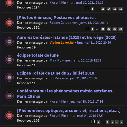
Dernier message par
Florent Pin
«
lun. mai 10, 2021 23:19
Réponses :
234
1
13
14
15
16
…
[Photos Animaux] Postez vos photos ici.
Dernier message par
Fabien Colas
«
ven. janv. 15, 2021 20:41
Réponses :
352
1
21
22
23
24
…
Aurores boréales - Islande (2019) et Norvège (2020)
Dernier message par
Vivien Laroche
«
lun. mai 11, 2020 20:56
Réponses :
9
éclipse totale de lune
Dernier message par
Max Py
«
mer. janv. 16, 2019 12:39
Réponses :
1
Eclipse Totale de Lune du 27 juillet 2018
Dernier message par
JPP04
«
mar. juil. 31, 2018 20:19
Réponses :
1
Conférence sur les phénomènes météo extrêmes,
Paris 26 mai
Dernier message par
Florent Pin
«
jeu. mai 19, 2016 17:14
[Phénomènes optiques, arcs en ciel, irisations, etc...]
Dernier message par
Florent Pin
«
mer. mai 04, 2016 17:54
Réponses :
105
1
5
6
7
8
…