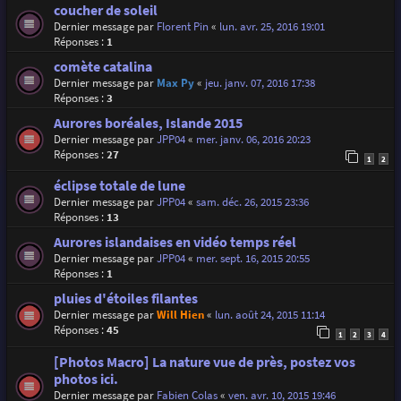
coucher de soleil
Dernier message par
Florent Pin
«
lun. avr. 25, 2016 19:01
Réponses :
1
comète catalina
Dernier message par
Max Py
«
jeu. janv. 07, 2016 17:38
Réponses :
3
Aurores boréales, Islande 2015
Dernier message par
JPP04
«
mer. janv. 06, 2016 20:23
Réponses :
27
1
2
éclipse totale de lune
Dernier message par
JPP04
«
sam. déc. 26, 2015 23:36
Réponses :
13
Aurores islandaises en vidéo temps réel
Dernier message par
JPP04
«
mer. sept. 16, 2015 20:55
Réponses :
1
pluies d'étoiles filantes
Dernier message par
Will Hien
«
lun. août 24, 2015 11:14
Réponses :
45
1
2
3
4
[Photos Macro] La nature vue de près, postez vos
photos ici.
Dernier message par
Fabien Colas
«
ven. avr. 10, 2015 19:46