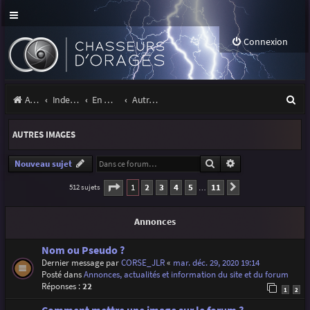
Connexion
R
Accueil
Index du forum
En marge des orages
Autres images
e
AUTRES IMAGES
c
h
Rechercher
Recherche avancé
Nouveau sujet
e
Page
1
sur
11
1
2
3
4
5
11
512 sujets
Suivante
…
r
Annonces
c
h
Nom ou Pseudo ?
Dernier message par
CORSE_JLR
«
mar. déc. 29, 2020 19:14
e
Posté dans
Annonces, actualités et information du site et du forum
r
Réponses :
22
1
2