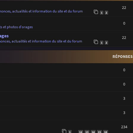
22
onces, actualités et information du site et du forum
1
2
0
ts et photos d'orages
ages
22
onces, actualités et information du site et du forum
1
2
RÉPONSES
0
0
3
3
234
1
12
13
14
15
16
…