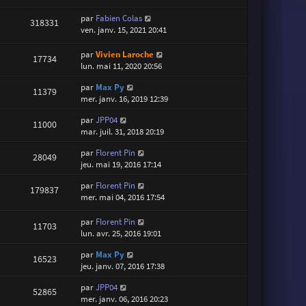
par
Fabien Colas
318331
ven. janv. 15, 2021 20:41
par
Vivien Laroche
17734
lun. mai 11, 2020 20:56
par
Max Py
11379
mer. janv. 16, 2019 12:39
par
JPP04
11000
mar. juil. 31, 2018 20:19
par
Florent Pin
28049
jeu. mai 19, 2016 17:14
par
Florent Pin
179837
mer. mai 04, 2016 17:54
par
Florent Pin
11703
lun. avr. 25, 2016 19:01
par
Max Py
16523
jeu. janv. 07, 2016 17:38
par
JPP04
52865
mer. janv. 06, 2016 20:23