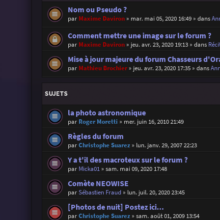
Nom ou Pseudo ?
par
Maxime Daviron
»
mar. mai 05, 2020 16:49
» dans
Ann
Comment mettre une image sur le forum ?
par
Maxime Daviron
»
jeu. avr. 23, 2020 19:13
» dans
Réci
Mise à jour majeure du forum Chasseurs d'Or
par
Mathieu Brochier
»
jeu. avr. 23, 2020 17:35
» dans
Ann
SUJETS
la photo astronomique
par
Roger Moretti
»
mer. juin 16, 2010 21:49
Règles du forum
par
Christophe Suarez
»
lun. janv. 29, 2007 22:23
Y a t'il des macroteux sur le forum ?
par
Micka01
»
sam. mai 09, 2020 17:48
Comète NEOWISE
par
Sébastien Fraud
»
lun. juil. 20, 2020 23:45
[Photos de nuit] Postez ici...
par
Christophe Suarez
»
sam. août 01, 2009 13:54