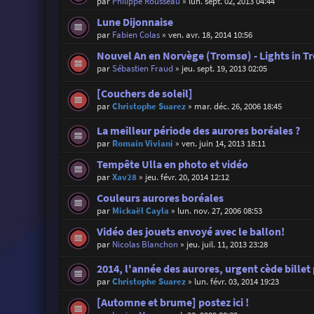
par
Philippe Rousseau
»
lun. sept. 02, 2013 04:44
Lune Dijonnaise
par
Fabien Colas
»
ven. avr. 18, 2014 10:56
Nouvel An en Norvège (Tromsø) - Lights in 
par
Sébastien Fraud
»
jeu. sept. 19, 2013 02:05
[Couchers de soleil]
par
Christophe Suarez
»
mar. déc. 26, 2006 18:45
La meilleur période des aurores boréales ?
par
Romain Viviani
»
ven. juin 14, 2013 18:11
Tempête Ulla en photo et vidéo
par
Xav28
»
jeu. févr. 20, 2014 12:12
Couleurs aurores boréales
par
Mickaël Cayla
»
lun. nov. 27, 2006 08:53
Vidéo des jouets envoyé avec le ballon!
par
Nicolas Blanchon
»
jeu. juil. 11, 2013 23:28
2014, l'année des aurores, urgent cède billet
par
Christophe Suarez
»
lun. févr. 03, 2014 19:23
[Automne et brume] postez ici !