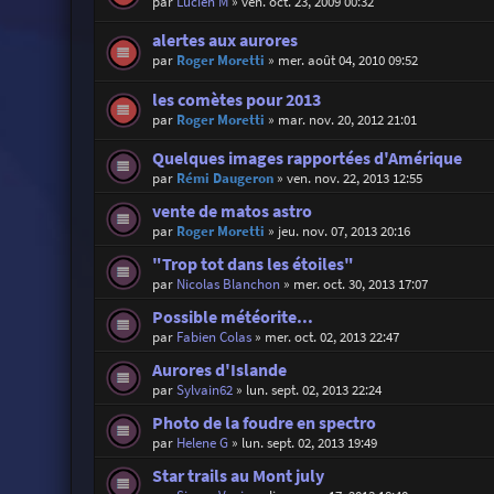
par
Lucien M
»
ven. oct. 23, 2009 00:32
alertes aux aurores
par
Roger Moretti
»
mer. août 04, 2010 09:52
les comètes pour 2013
par
Roger Moretti
»
mar. nov. 20, 2012 21:01
Quelques images rapportées d'Amérique
par
Rémi Daugeron
»
ven. nov. 22, 2013 12:55
vente de matos astro
par
Roger Moretti
»
jeu. nov. 07, 2013 20:16
"Trop tot dans les étoiles"
par
Nicolas Blanchon
»
mer. oct. 30, 2013 17:07
Possible météorite...
par
Fabien Colas
»
mer. oct. 02, 2013 22:47
Aurores d'Islande
par
Sylvain62
»
lun. sept. 02, 2013 22:24
Photo de la foudre en spectro
par
Helene G
»
lun. sept. 02, 2013 19:49
Star trails au Mont july