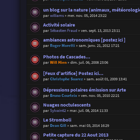
un blog sur la nature (animaux, météorologie
par
williams
»
mer. nov. 05, 2014 23:22
Activité solaire
par
Sébastien Fraud
»
ven. sept. 13, 2013 23:11
ambiances astronomiques [postez ici ]
par
Roger Moretti
»
sam. janv. 21, 2012 17:21
Photos de Cascades...
par
Will Hien
»
dim. juil. 06, 2008 23:06
[Feux d'artifice] Postez ici...
par
Christophe Suarez
»
sam. août 01, 2009 13:41
Dépressions polaires émission sur Arte
par
Bruno Courteix
»
ven. nov. 05, 2010 22:21
Nuages noctulescents
par
Sylvain62
»
mar. juil. 08, 2014 11:33
Le Stromboli
par
Dean Gill
»
sam. mai 03, 2014 16:29
Petite capture du 22 Aout 2013