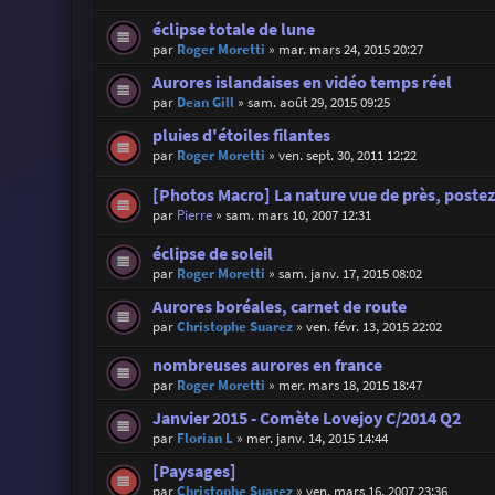
éclipse totale de lune
par
Roger Moretti
»
mar. mars 24, 2015 20:27
Aurores islandaises en vidéo temps réel
par
Dean Gill
»
sam. août 29, 2015 09:25
pluies d'étoiles filantes
par
Roger Moretti
»
ven. sept. 30, 2011 12:22
[Photos Macro] La nature vue de près, postez 
par
Pierre
»
sam. mars 10, 2007 12:31
éclipse de soleil
par
Roger Moretti
»
sam. janv. 17, 2015 08:02
Aurores boréales, carnet de route
par
Christophe Suarez
»
ven. févr. 13, 2015 22:02
nombreuses aurores en france
par
Roger Moretti
»
mer. mars 18, 2015 18:47
Janvier 2015 - Comète Lovejoy C/2014 Q2
par
Florian L
»
mer. janv. 14, 2015 14:44
[Paysages]
par
Christophe Suarez
»
ven. mars 16, 2007 23:36