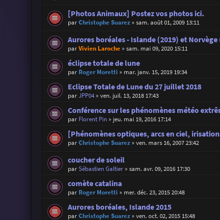
[Photos Animaux] Postez vos photos ici.
par
Christophe Suarez
»
sam. août 01, 2009 13:11
Aurores boréales - Islande (2019) et Norvège
par
Vivien Laroche
»
sam. mai 09, 2020 15:11
éclipse totale de lune
par
Roger Moretti
»
mar. janv. 15, 2019 19:34
Eclipse Totale de Lune du 27 juillet 2018
par
JPP04
»
ven. juil. 13, 2018 17:43
Conférence sur les phénomènes météo extrêm
par
Florent Pin
»
jeu. mai 19, 2016 17:14
[Phénomènes optiques, arcs en ciel, irisations
par
Christophe Suarez
»
ven. mars 16, 2007 23:42
coucher de soleil
par
Sébastien Galtier
»
sam. avr. 09, 2016 17:30
comète catalina
par
Roger Moretti
»
mer. déc. 23, 2015 20:48
Aurores boréales, Islande 2015
par
Christophe Suarez
»
ven. oct. 02, 2015 15:48