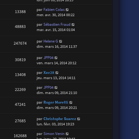
par
Fabien Colas
13388
mer. avr. 30, 2014 00:22
par
Sébastien Fraud
48883
mar. avr. 15, 2014 01:04
par
Helene G
247674
dim. mars 16, 2014 11:37
par
JPP04
30819
ven. mars 14, 2014 20:12
par
Xav28
13408
jeu. mars 13, 2014 14:11
par
JPP04
22269
dim. mars 09, 2014 21:10
par
Roger Moretti
47241
dim. mars 09, 2014 20:21
par
Christophe Suarez
27685
lun. févr. 03, 2014 19:23
par
Simon Venin
162688
lun. janv. 20, 2014 19:43