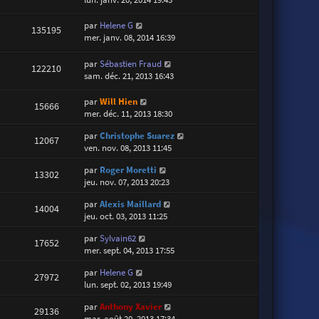
par
Helene G
135195
mer. janv. 08, 2014 16:39
par
Sébastien Fraud
122210
sam. déc. 21, 2013 16:43
par
Will Hien
15666
mer. déc. 11, 2013 18:30
par
Christophe Suarez
12067
ven. nov. 08, 2013 11:45
par
Roger Moretti
13302
jeu. nov. 07, 2013 20:23
par
Alexis Maillard
14004
jeu. oct. 03, 2013 11:25
par
Sylvain62
17652
mer. sept. 04, 2013 17:55
par
Helene G
27972
lun. sept. 02, 2013 19:49
par
Anthony Xavier
29136
mar. août 20, 2013 17:34