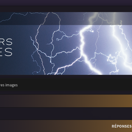
res images
r
rche avancée
RÉPONSES