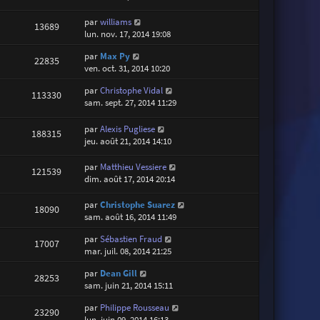
par
williams
13689
lun. nov. 17, 2014 19:08
par
Max Py
22835
ven. oct. 31, 2014 10:20
par
Christophe Vidal
113330
sam. sept. 27, 2014 11:29
par
Alexis Pugliese
188315
jeu. août 21, 2014 14:10
par
Matthieu Vessiere
121539
dim. août 17, 2014 20:14
par
Christophe Suarez
18090
sam. août 16, 2014 11:49
par
Sébastien Fraud
17007
mar. juil. 08, 2014 21:25
par
Dean Gill
28253
sam. juin 21, 2014 15:11
par
Philippe Rousseau
23290
lun. juin 09, 2014 16:13