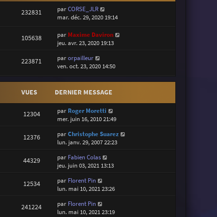
par
CORSE_JLR
232831
mar. déc. 29, 2020 19:14
par
Maxime Daviron
105638
jeu. avr. 23, 2020 19:13
par
orpailleur
223871
ven. oct. 23, 2020 14:50
VUES
DERNIER MESSAGE
par
Roger Moretti
12304
mer. juin 16, 2010 21:49
par
Christophe Suarez
12376
lun. janv. 29, 2007 22:23
par
Fabien Colas
44329
jeu. juin 03, 2021 13:13
par
Florent Pin
12534
lun. mai 10, 2021 23:26
par
Florent Pin
241224
lun. mai 10, 2021 23:19