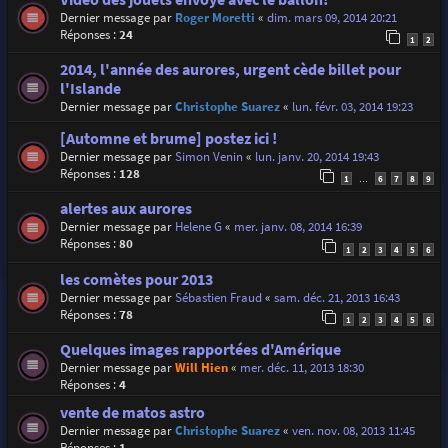
Dernier message par
Roger Moretti
«
dim. mars 09, 2014 20:21
Réponses :
24
1
2
2014, l'année des aurores, urgent cède billet pour
l'Islande
Dernier message par
Christophe Suarez
«
lun. févr. 03, 2014 19:23
[Automne et brume] postez ici !
Dernier message par
Simon Venin
«
lun. janv. 20, 2014 19:43
Réponses :
128
1
6
7
8
9
…
alertes aux aurores
Dernier message par
Helene G
«
mer. janv. 08, 2014 16:39
Réponses :
80
1
2
3
4
5
6
les comètes pour 2013
Dernier message par
Sébastien Fraud
«
sam. déc. 21, 2013 16:43
Réponses :
78
1
2
3
4
5
6
Quelques images rapportées d'Amérique
Dernier message par
Will Hien
«
mer. déc. 11, 2013 18:30
Réponses :
4
vente de matos astro
Dernier message par
Christophe Suarez
«
ven. nov. 08, 2013 11:45
Réponses :
1