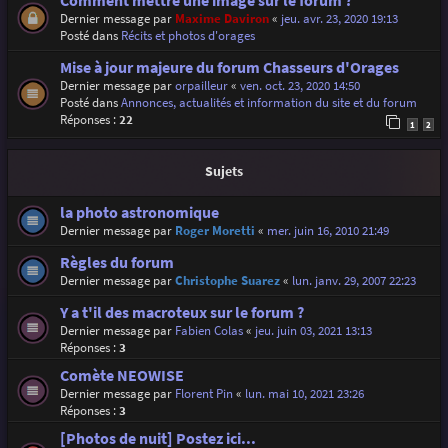
Comment mettre une image sur le forum ?
Dernier message par
Maxime Daviron
«
jeu. avr. 23, 2020 19:13
Posté dans
Récits et photos d'orages
Mise à jour majeure du forum Chasseurs d'Orages
Dernier message par
orpailleur
«
ven. oct. 23, 2020 14:50
Posté dans
Annonces, actualités et information du site et du forum
Réponses :
22
1
2
Sujets
la photo astronomique
Dernier message par
Roger Moretti
«
mer. juin 16, 2010 21:49
Règles du forum
Dernier message par
Christophe Suarez
«
lun. janv. 29, 2007 22:23
Y a t'il des macroteux sur le forum ?
Dernier message par
Fabien Colas
«
jeu. juin 03, 2021 13:13
Réponses :
3
Comète NEOWISE
Dernier message par
Florent Pin
«
lun. mai 10, 2021 23:26
Réponses :
3
[Photos de nuit] Postez ici...