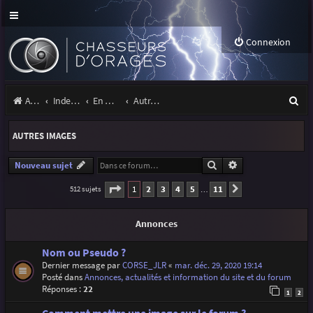
Connexion
R
Accueil
Index du forum
En marge des orages
Autres images
e
AUTRES IMAGES
c
h
Rechercher
Recherche avancé
Nouveau sujet
e
Page
1
sur
11
1
2
3
4
5
11
512 sujets
Suivante
…
r
Annonces
c
h
Nom ou Pseudo ?
Dernier message par
CORSE_JLR
«
mar. déc. 29, 2020 19:14
e
Posté dans
Annonces, actualités et information du site et du forum
r
Réponses :
22
1
2