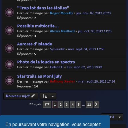
"Trop tot dans les étoiles"
Dernier message par
Roger Moretti
«
jeu. nov. 07, 2013 20:23
Réponses :
2
Possible météorite...
Dernier message par
Alexis Maillard
«
jeu. oct. 03, 2013 11:25
Réponses :
3
Aurores d'Islande
Dernier message par
Sylvain62
«
mer. sept. 04, 2013 17:55
Réponses :
5
Photo de la foudre en spectro
Dernier message par
Helene G
«
lun. sept. 02, 2013 19:49
Star trails au Mont july
Dernier message par
Anthony Xavier
«
mar. août 20, 2013 17:34
Réponses :
14
Nouveau sujet
Page
1
sur
11
1
2
3
4
5
11
512 sujets
Suivante
…
Aller à
En poursuivant votre navigation, vous acceptez