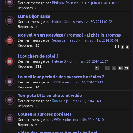
Dernier message par
Philippe Rousseau
«
lun. juin 09, 2014 16:13
Réponses :
8
Lune Dijonnaise
Dernier message par
Fabien Colas
«
mer. avr. 30, 2014 00:22
Réponses :
3
Nouvel An en Norvège (Tromsø) - Lights in Tromsø
Dernier message par
Sébastien Fraud
«
mar. avr. 15, 2014 01:04
Réponses :
25
1
2
[Couchers de soleil]
Dernier message par
Helene G
«
dim. mars 16, 2014 11:37
Réponses :
271
1
16
17
18
19
…
La meilleur période des aurores boréales ?
Dernier message par
JPP04
«
ven. mars 14, 2014 20:12
Réponses :
14
Tempête Ulla en photo et vidéo
Dernier message par
Xav28
«
jeu. mars 13, 2014 14:11
Réponses :
3
Couleurs aurores boréales
Dernier message par
JPP04
«
dim. mars 09, 2014 21:10
Réponses :
6
Vidéo des jouets envoyé avec le ballon!