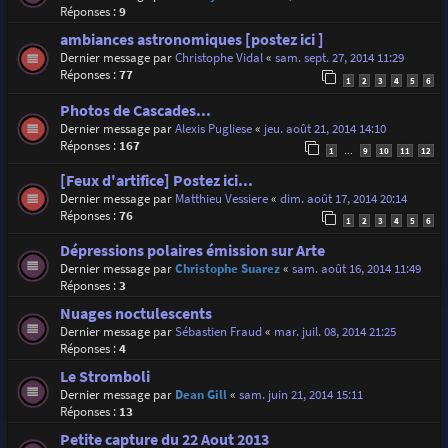
Réponses :
9
ambiances astronomiques [postez ici ]
Dernier message par
Christophe Vidal
«
sam. sept. 27, 2014 11:29
Réponses :
77
1
2
3
4
5
6
Photos de Cascades...
Dernier message par
Alexis Pugliese
«
jeu. août 21, 2014 14:10
Réponses :
167
1
9
10
11
12
…
[Feux d'artifice] Postez ici...
Dernier message par
Matthieu Vessiere
«
dim. août 17, 2014 20:14
Réponses :
76
1
2
3
4
5
6
Dépressions polaires émission sur Arte
Dernier message par
Christophe Suarez
«
sam. août 16, 2014 11:49
Réponses :
3
Nuages noctulescents
Dernier message par
Sébastien Fraud
«
mar. juil. 08, 2014 21:25
Réponses :
4
Le Stromboli
Dernier message par
Dean Gill
«
sam. juin 21, 2014 15:11
Réponses :
13
Petite capture du 22 Aout 2013