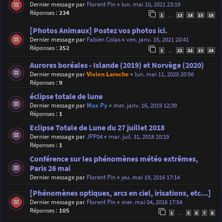
Dernier message par
Florent Pin
«
lun. mai 10, 2021 23:19
Réponses :
234
1
13
14
15
16
…
[Photos Animaux] Postez vos photos ici.
Dernier message par
Fabien Colas
«
ven. janv. 15, 2021 20:41
Réponses :
352
1
21
22
23
24
…
Aurores boréales - Islande (2019) et Norvège (2020)
Dernier message par
Vivien Laroche
«
lun. mai 11, 2020 20:56
Réponses :
9
éclipse totale de lune
Dernier message par
Max Py
«
mer. janv. 16, 2019 12:39
Réponses :
1
Eclipse Totale de Lune du 27 juillet 2018
Dernier message par
JPP04
«
mar. juil. 31, 2018 20:19
Réponses :
1
Conférence sur les phénomènes météo extrêmes,
Paris 26 mai
Dernier message par
Florent Pin
«
jeu. mai 19, 2016 17:14
[Phénomènes optiques, arcs en ciel, irisations, etc...]
Dernier message par
Florent Pin
«
mer. mai 04, 2016 17:54
Réponses :
105
1
5
6
7
8
…