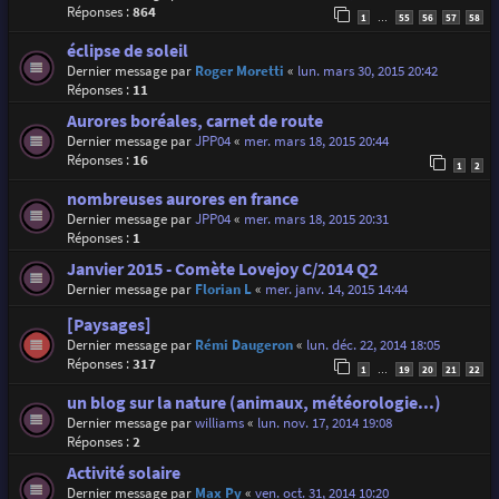
Réponses :
864
1
55
56
57
58
…
éclipse de soleil
Dernier message par
Roger Moretti
«
lun. mars 30, 2015 20:42
Réponses :
11
Aurores boréales, carnet de route
Dernier message par
JPP04
«
mer. mars 18, 2015 20:44
Réponses :
16
1
2
nombreuses aurores en france
Dernier message par
JPP04
«
mer. mars 18, 2015 20:31
Réponses :
1
Janvier 2015 - Comète Lovejoy C/2014 Q2
Dernier message par
Florian L
«
mer. janv. 14, 2015 14:44
[Paysages]
Dernier message par
Rémi Daugeron
«
lun. déc. 22, 2014 18:05
Réponses :
317
1
19
20
21
22
…
un blog sur la nature (animaux, météorologie...)
Dernier message par
williams
«
lun. nov. 17, 2014 19:08
Réponses :
2
Activité solaire
Dernier message par
Max Py
«
ven. oct. 31, 2014 10:20