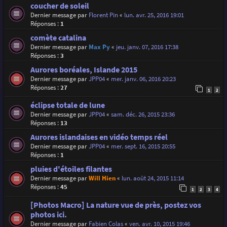
coucher de soleil
Dernier message par
Florent Pin
«
lun. avr. 25, 2016 19:01
Réponses :
1
comète catalina
Dernier message par
Max Py
«
jeu. janv. 07, 2016 17:38
Réponses :
3
Aurores boréales, Islande 2015
Dernier message par
JPP04
«
mer. janv. 06, 2016 20:23
Réponses :
27
1
2
éclipse totale de lune
Dernier message par
JPP04
«
sam. déc. 26, 2015 23:36
Réponses :
13
Aurores islandaises en vidéo temps réel
Dernier message par
JPP04
«
mer. sept. 16, 2015 20:55
Réponses :
1
pluies d'étoiles filantes
Dernier message par
Will Hien
«
lun. août 24, 2015 11:14
Réponses :
45
1
2
3
4
[Photos Macro] La nature vue de près, postez vos
photos ici.
Dernier message par
Fabien Colas
«
ven. avr. 10, 2015 19:46