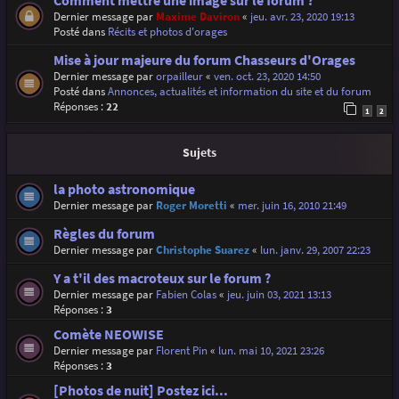
Comment mettre une image sur le forum ?
Dernier message par
Maxime Daviron
«
jeu. avr. 23, 2020 19:13
Posté dans
Récits et photos d'orages
Mise à jour majeure du forum Chasseurs d'Orages
Dernier message par
orpailleur
«
ven. oct. 23, 2020 14:50
Posté dans
Annonces, actualités et information du site et du forum
Réponses :
22
1
2
Sujets
la photo astronomique
Dernier message par
Roger Moretti
«
mer. juin 16, 2010 21:49
Règles du forum
Dernier message par
Christophe Suarez
«
lun. janv. 29, 2007 22:23
Y a t'il des macroteux sur le forum ?
Dernier message par
Fabien Colas
«
jeu. juin 03, 2021 13:13
Réponses :
3
Comète NEOWISE
Dernier message par
Florent Pin
«
lun. mai 10, 2021 23:26
Réponses :
3
[Photos de nuit] Postez ici...