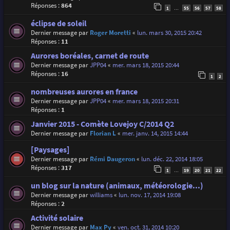
Réponses :
864
1
55
56
57
58
…
éclipse de soleil
Dernier message par
Roger Moretti
«
lun. mars 30, 2015 20:42
Réponses :
11
Aurores boréales, carnet de route
Dernier message par
JPP04
«
mer. mars 18, 2015 20:44
Réponses :
16
1
2
nombreuses aurores en france
Dernier message par
JPP04
«
mer. mars 18, 2015 20:31
Réponses :
1
Janvier 2015 - Comète Lovejoy C/2014 Q2
Dernier message par
Florian L
«
mer. janv. 14, 2015 14:44
[Paysages]
Dernier message par
Rémi Daugeron
«
lun. déc. 22, 2014 18:05
Réponses :
317
1
19
20
21
22
…
un blog sur la nature (animaux, météorologie...)
Dernier message par
williams
«
lun. nov. 17, 2014 19:08
Réponses :
2
Activité solaire
Dernier message par
Max Py
«
ven. oct. 31, 2014 10:20