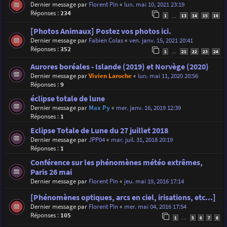
Dernier message par
Florent Pin
«
lun. mai 10, 2021 23:19
Réponses :
234
1
13
14
15
16
…
[Photos Animaux] Postez vos photos ici.
Dernier message par
Fabien Colas
«
ven. janv. 15, 2021 20:41
Réponses :
352
1
21
22
23
24
…
Aurores boréales - Islande (2019) et Norvège (2020)
Dernier message par
Vivien Laroche
«
lun. mai 11, 2020 20:56
Réponses :
9
éclipse totale de lune
Dernier message par
Max Py
«
mer. janv. 16, 2019 12:39
Réponses :
1
Eclipse Totale de Lune du 27 juillet 2018
Dernier message par
JPP04
«
mar. juil. 31, 2018 20:19
Réponses :
1
Conférence sur les phénomènes météo extrêmes,
Paris 26 mai
Dernier message par
Florent Pin
«
jeu. mai 19, 2016 17:14
[Phénomènes optiques, arcs en ciel, irisations, etc...]
Dernier message par
Florent Pin
«
mer. mai 04, 2016 17:54
Réponses :
105
1
5
6
7
8
…