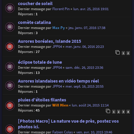
coucher de soleil
Dernier message par
Florent Pin
«
lun. avr. 25, 2016 19:01
Réponses :
1
comète catalina
Dernier message par
Max Py
«
jeu. janv. 07, 2016 17:38
Réponses :
3
Aurores boréales, Islande 2015
Dernier message par
JPP04
«
mer. janv. 06, 2016 20:23
Réponses :
27
1
2
éclipse totale de lune
Dernier message par
JPP04
«
sam. déc. 26, 2015 23:36
Réponses :
13
Aurores islandaises en vidéo temps réel
Dernier message par
JPP04
«
mer. sept. 16, 2015 20:55
Réponses :
1
pluies d'étoiles filantes
Dernier message par
Will Hien
«
lun. août 24, 2015 11:14
Réponses :
45
1
2
3
4
[Photos Macro] La nature vue de près, postez vos
photos ici.
Dernier message par
Fabien Colas
«
ven. avr. 10, 2015 19:46