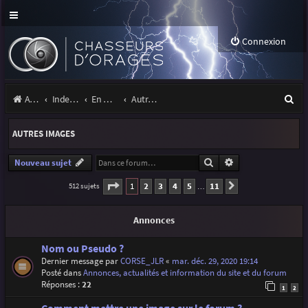
Connexion
R
Accueil
Index du forum
En marge des orages
Autres images
e
AUTRES IMAGES
c
h
Rechercher
Recherche avancé
Nouveau sujet
e
Page
1
sur
11
1
2
3
4
5
11
512 sujets
Suivante
…
r
Annonces
c
h
Nom ou Pseudo ?
Dernier message par
CORSE_JLR
«
mar. déc. 29, 2020 19:14
e
Posté dans
Annonces, actualités et information du site et du forum
r
Réponses :
22
1
2