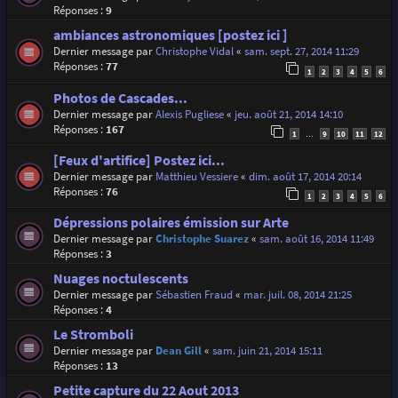
Réponses :
9
ambiances astronomiques [postez ici ]
Dernier message par
Christophe Vidal
«
sam. sept. 27, 2014 11:29
Réponses :
77
1
2
3
4
5
6
Photos de Cascades...
Dernier message par
Alexis Pugliese
«
jeu. août 21, 2014 14:10
Réponses :
167
1
9
10
11
12
…
[Feux d'artifice] Postez ici...
Dernier message par
Matthieu Vessiere
«
dim. août 17, 2014 20:14
Réponses :
76
1
2
3
4
5
6
Dépressions polaires émission sur Arte
Dernier message par
Christophe Suarez
«
sam. août 16, 2014 11:49
Réponses :
3
Nuages noctulescents
Dernier message par
Sébastien Fraud
«
mar. juil. 08, 2014 21:25
Réponses :
4
Le Stromboli
Dernier message par
Dean Gill
«
sam. juin 21, 2014 15:11
Réponses :
13
Petite capture du 22 Aout 2013