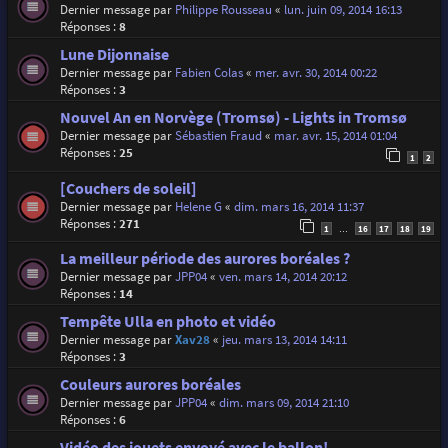
Dernier message par
Philippe Rousseau
«
lun. juin 09, 2014 16:13
Réponses :
8
Lune Dijonnaise
Dernier message par
Fabien Colas
«
mer. avr. 30, 2014 00:22
Réponses :
3
Nouvel An en Norvège (Tromsø) - Lights in Tromsø
Dernier message par
Sébastien Fraud
«
mar. avr. 15, 2014 01:04
Réponses :
25
1
2
[Couchers de soleil]
Dernier message par
Helene G
«
dim. mars 16, 2014 11:37
Réponses :
271
1
16
17
18
19
…
La meilleur période des aurores boréales ?
Dernier message par
JPP04
«
ven. mars 14, 2014 20:12
Réponses :
14
Tempête Ulla en photo et vidéo
Dernier message par
Xav28
«
jeu. mars 13, 2014 14:11
Réponses :
3
Couleurs aurores boréales
Dernier message par
JPP04
«
dim. mars 09, 2014 21:10
Réponses :
6
Vidéo des jouets envoyé avec le ballon!