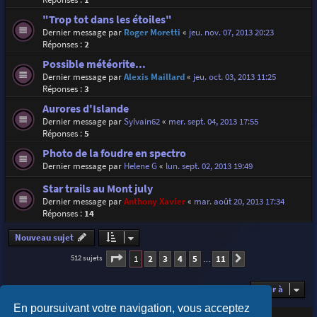
"Trop tot dans les étoiles"
Dernier message par
Roger Moretti
«
jeu. nov. 07, 2013 20:23
Réponses :
2
Possible météorite...
Dernier message par
Alexis Maillard
«
jeu. oct. 03, 2013 11:25
Réponses :
3
Aurores d'Islande
Dernier message par
Sylvain62
«
mer. sept. 04, 2013 17:55
Réponses :
5
Photo de la foudre en spectro
Dernier message par
Helene G
«
lun. sept. 02, 2013 19:49
Star trails au Mont july
Dernier message par
Anthony Xavier
«
mar. août 20, 2013 17:34
Réponses :
14
Nouveau sujet
Page
1
sur
11
1
2
3
4
5
11
512 sujets
Suivante
…
Aller à
En poursuivant votre navigation, vous acceptez