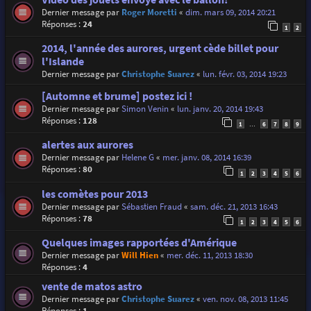
Dernier message par
Roger Moretti
«
dim. mars 09, 2014 20:21
Réponses :
24
1
2
2014, l'année des aurores, urgent cède billet pour
l'Islande
Dernier message par
Christophe Suarez
«
lun. févr. 03, 2014 19:23
[Automne et brume] postez ici !
Dernier message par
Simon Venin
«
lun. janv. 20, 2014 19:43
Réponses :
128
1
6
7
8
9
…
alertes aux aurores
Dernier message par
Helene G
«
mer. janv. 08, 2014 16:39
Réponses :
80
1
2
3
4
5
6
les comètes pour 2013
Dernier message par
Sébastien Fraud
«
sam. déc. 21, 2013 16:43
Réponses :
78
1
2
3
4
5
6
Quelques images rapportées d'Amérique
Dernier message par
Will Hien
«
mer. déc. 11, 2013 18:30
Réponses :
4
vente de matos astro
Dernier message par
Christophe Suarez
«
ven. nov. 08, 2013 11:45
Réponses :
1