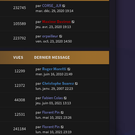
par
CORSE_JLR
232745
mar. déc. 29, 2020 19:14
par
Maxime Daviron
105589
jeu. avr. 23, 2020 19:13
par
orpailleur
223792
ven. oct. 23, 2020 14:50
VUES
DERNIER MESSAGE
par
Roger Moretti
12299
mer. juin 16, 2010 21:49
par
Christophe Suarez
12372
lun. janv. 29, 2007 22:23
par
Fabien Colas
44308
jeu. juin 03, 2021 13:13
par
Florent Pin
12531
lun. mai 10, 2021 23:26
par
Florent Pin
241184
lun. mai 10, 2021 23:19