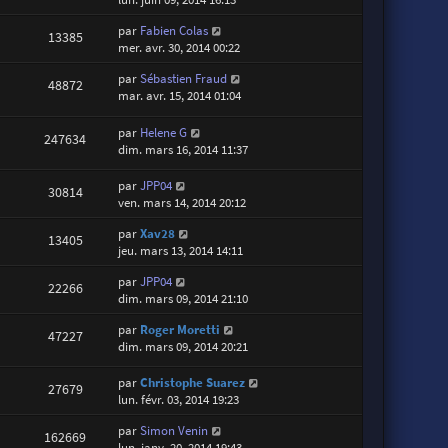
par
Fabien Colas
13385
mer. avr. 30, 2014 00:22
par
Sébastien Fraud
48872
mar. avr. 15, 2014 01:04
par
Helene G
247634
dim. mars 16, 2014 11:37
par
JPP04
30814
ven. mars 14, 2014 20:12
par
Xav28
13405
jeu. mars 13, 2014 14:11
par
JPP04
22266
dim. mars 09, 2014 21:10
par
Roger Moretti
47227
dim. mars 09, 2014 20:21
par
Christophe Suarez
27679
lun. févr. 03, 2014 19:23
par
Simon Venin
162669
lun. janv. 20, 2014 19:43