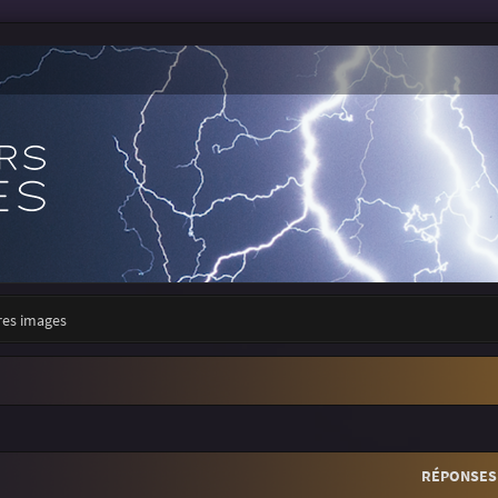
res images
r
rche avancée
RÉPONSES