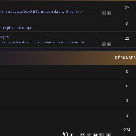
22
onces, actualités et information du site et du forum
1
2
0
ts et photos d'orages
ages
22
onces, actualités et information du site et du forum
1
2
RÉPONSES
0
0
3
3
234
1
12
13
14
15
16
…