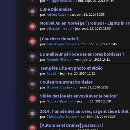
par
Philippe Rousseau
»
lun. sept. 02, 2013 04:44
Lune Dijonnaise
par
Fabien Colas
»
ven. avr. 18, 2014 10:56
Nouvel An en Norvège (Tromsø) - Lights in 
par
Sébastien Fraud
»
jeu. sept. 19, 2013 02:05
[Couchers de soleil]
par
Christophe Suarez
»
mar. déc. 26, 2006 18:45
La meilleur période des aurores boréales ?
par
Romain Viviani
»
ven. juin 14, 2013 18:11
Tempête Ulla en photo et vidéo
par
Xav28
»
jeu. févr. 20, 2014 12:12
Couleurs aurores boréales
par
Mickaël Cayla
»
lun. nov. 27, 2006 08:53
Vidéo des jouets envoyé avec le ballon!
par
Nicolas Blanchon
»
jeu. juil. 11, 2013 23:28
2014, l'année des aurores, urgent cède billet
par
Christophe Suarez
»
lun. févr. 03, 2014 19:23
[Automne et brume] postez ici !