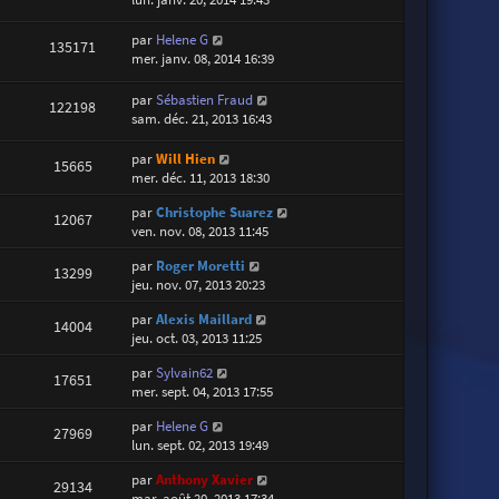
par
Helene G
135171
mer. janv. 08, 2014 16:39
par
Sébastien Fraud
122198
sam. déc. 21, 2013 16:43
par
Will Hien
15665
mer. déc. 11, 2013 18:30
par
Christophe Suarez
12067
ven. nov. 08, 2013 11:45
par
Roger Moretti
13299
jeu. nov. 07, 2013 20:23
par
Alexis Maillard
14004
jeu. oct. 03, 2013 11:25
par
Sylvain62
17651
mer. sept. 04, 2013 17:55
par
Helene G
27969
lun. sept. 02, 2013 19:49
par
Anthony Xavier
29134
mar. août 20, 2013 17:34