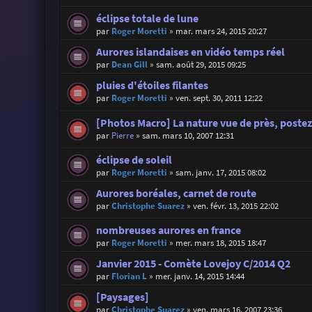
éclipse totale de lune
par
Roger Moretti
»
mar. mars 24, 2015 20:27
Aurores islandaises en vidéo temps réel
par
Dean Gill
»
sam. août 29, 2015 09:25
pluies d'étoiles filantes
par
Roger Moretti
»
ven. sept. 30, 2011 12:22
[Photos Macro] La nature vue de près, postez 
par
Pierre
»
sam. mars 10, 2007 12:31
éclipse de soleil
par
Roger Moretti
»
sam. janv. 17, 2015 08:02
Aurores boréales, carnet de route
par
Christophe Suarez
»
ven. févr. 13, 2015 22:02
nombreuses aurores en france
par
Roger Moretti
»
mer. mars 18, 2015 18:47
Janvier 2015 - Comète Lovejoy C/2014 Q2
par
Florian L
»
mer. janv. 14, 2015 14:44
[Paysages]
par
Christophe Suarez
»
ven. mars 16, 2007 23:36