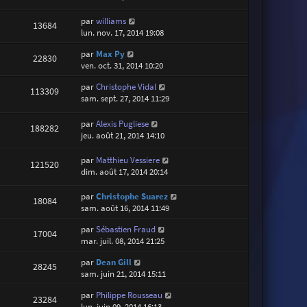
par
williams
13684
lun. nov. 17, 2014 19:08
par
Max Py
22830
ven. oct. 31, 2014 10:20
par
Christophe Vidal
113309
sam. sept. 27, 2014 11:29
par
Alexis Pugliese
188282
jeu. août 21, 2014 14:10
par
Matthieu Vessiere
121520
dim. août 17, 2014 20:14
par
Christophe Suarez
18084
sam. août 16, 2014 11:49
par
Sébastien Fraud
17004
mar. juil. 08, 2014 21:25
par
Dean Gill
28245
sam. juin 21, 2014 15:11
par
Philippe Rousseau
23284
lun. juin 09, 2014 16:13