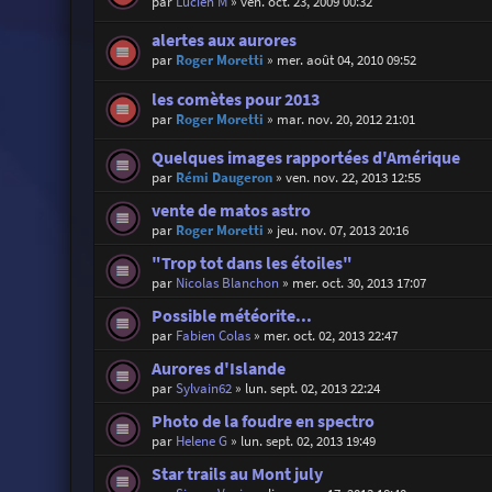
par
Lucien M
»
ven. oct. 23, 2009 00:32
alertes aux aurores
par
Roger Moretti
»
mer. août 04, 2010 09:52
les comètes pour 2013
par
Roger Moretti
»
mar. nov. 20, 2012 21:01
Quelques images rapportées d'Amérique
par
Rémi Daugeron
»
ven. nov. 22, 2013 12:55
vente de matos astro
par
Roger Moretti
»
jeu. nov. 07, 2013 20:16
"Trop tot dans les étoiles"
par
Nicolas Blanchon
»
mer. oct. 30, 2013 17:07
Possible météorite...
par
Fabien Colas
»
mer. oct. 02, 2013 22:47
Aurores d'Islande
par
Sylvain62
»
lun. sept. 02, 2013 22:24
Photo de la foudre en spectro
par
Helene G
»
lun. sept. 02, 2013 19:49
Star trails au Mont july