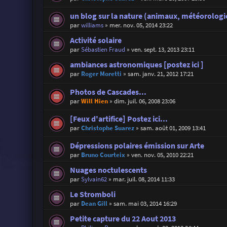
un blog sur la nature (animaux, météorologie
par
williams
»
mer. nov. 05, 2014 23:22
Activité solaire
par
Sébastien Fraud
»
ven. sept. 13, 2013 23:11
ambiances astronomiques [postez ici ]
par
Roger Moretti
»
sam. janv. 21, 2012 17:21
Photos de Cascades...
par
Will Hien
»
dim. juil. 06, 2008 23:06
[Feux d'artifice] Postez ici...
par
Christophe Suarez
»
sam. août 01, 2009 13:41
Dépressions polaires émission sur Arte
par
Bruno Courteix
»
ven. nov. 05, 2010 22:21
Nuages noctulescents
par
Sylvain62
»
mar. juil. 08, 2014 11:33
Le Stromboli
par
Dean Gill
»
sam. mai 03, 2014 16:29
Petite capture du 22 Aout 2013