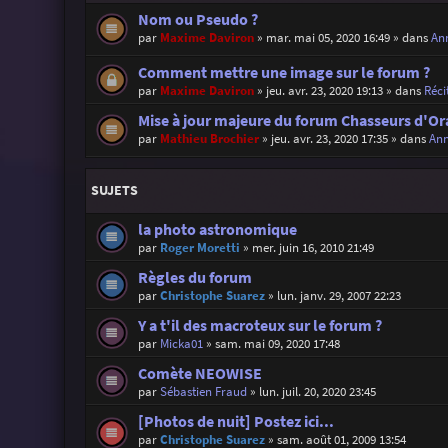
Nom ou Pseudo ?
par
Maxime Daviron
»
mar. mai 05, 2020 16:49
» dans
Ann
Comment mettre une image sur le forum ?
par
Maxime Daviron
»
jeu. avr. 23, 2020 19:13
» dans
Réci
Mise à jour majeure du forum Chasseurs d'Or
par
Mathieu Brochier
»
jeu. avr. 23, 2020 17:35
» dans
Ann
SUJETS
la photo astronomique
par
Roger Moretti
»
mer. juin 16, 2010 21:49
Règles du forum
par
Christophe Suarez
»
lun. janv. 29, 2007 22:23
Y a t'il des macroteux sur le forum ?
par
Micka01
»
sam. mai 09, 2020 17:48
Comète NEOWISE
par
Sébastien Fraud
»
lun. juil. 20, 2020 23:45
[Photos de nuit] Postez ici...
par
Christophe Suarez
»
sam. août 01, 2009 13:54