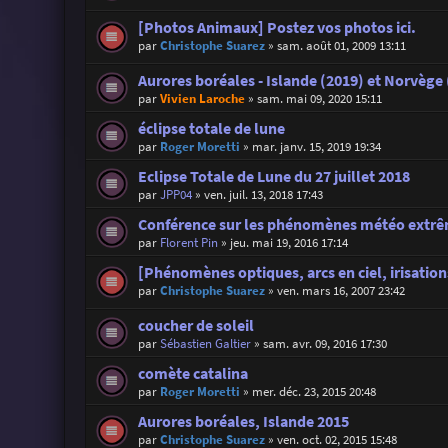
[Photos Animaux] Postez vos photos ici.
par
Christophe Suarez
»
sam. août 01, 2009 13:11
Aurores boréales - Islande (2019) et Norvège
par
Vivien Laroche
»
sam. mai 09, 2020 15:11
éclipse totale de lune
par
Roger Moretti
»
mar. janv. 15, 2019 19:34
Eclipse Totale de Lune du 27 juillet 2018
par
JPP04
»
ven. juil. 13, 2018 17:43
Conférence sur les phénomènes météo extrêm
par
Florent Pin
»
jeu. mai 19, 2016 17:14
[Phénomènes optiques, arcs en ciel, irisations
par
Christophe Suarez
»
ven. mars 16, 2007 23:42
coucher de soleil
par
Sébastien Galtier
»
sam. avr. 09, 2016 17:30
comète catalina
par
Roger Moretti
»
mer. déc. 23, 2015 20:48
Aurores boréales, Islande 2015
par
Christophe Suarez
»
ven. oct. 02, 2015 15:48