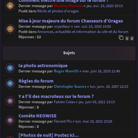
Comment mettre une image sur le forum ?
Dernier message par
Maxime Daviron
«
jeu. avr. 23, 2020 19:13
Posté dans
Récits et photos d'orages
Mise à jour majeure du forum Chasseurs d'Orages
Dernier message par
orpailleur
«
ven. oct. 23, 2020 14:50
Posté dans
Annonces, actualités et information du site et du forum
Réponses :
22
1
2
Sujets
la photo astronomique
Dernier message par
Roger Moretti
«
mer. juin 16, 2010 21:49
Règles du forum
Dernier message par
Christophe Suarez
«
lun. janv. 29, 2007 22:23
Y a t'il des macroteux sur le forum ?
Dernier message par
Fabien Colas
«
jeu. juin 03, 2021 13:13
Réponses :
3
Comète NEOWISE
Dernier message par
Florent Pin
«
lun. mai 10, 2021 23:26
Réponses :
3
[Photos de nuit] Postez ici...