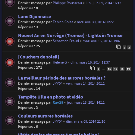
Dernier message par
Philippe Rousseau
«
lun. juin 09, 2014 16:13
Réponses :
8
Lune Dijonnaise
Dernier message par
Fabien Colas
«
mer. avr. 30, 2014 00:22
Réponses :
3
Nouvel An en Norvège (Tromsø) - Lights in Tromsø
Dernier message par
Sébastien Fraud
«
mar. avr. 15, 2014 01:04
Réponses :
25
1
2
[Couchers de soleil]
Dernier message par
Helene G
«
dim. mars 16, 2014 11:37
Réponses :
271
1
16
17
18
19
…
La meilleur période des aurores boréales ?
Dernier message par
JPP04
«
ven. mars 14, 2014 20:12
Réponses :
14
Tempête Ulla en photo et vidéo
Dernier message par
Xav28
«
jeu. mars 13, 2014 14:11
Réponses :
3
Couleurs aurores boréales
Dernier message par
JPP04
«
dim. mars 09, 2014 21:10
Réponses :
6
Vidéo des jouets envoyé avec le ballon!