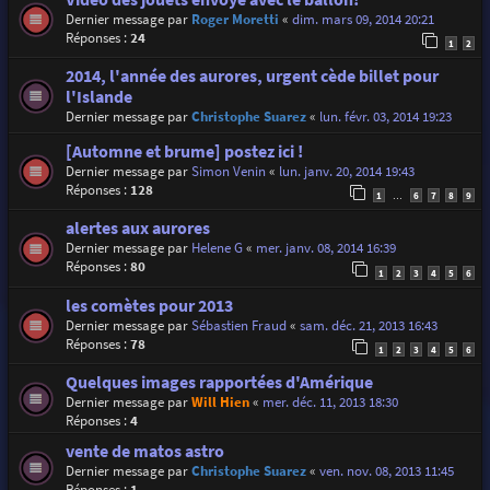
Dernier message par
Roger Moretti
«
dim. mars 09, 2014 20:21
Réponses :
24
1
2
2014, l'année des aurores, urgent cède billet pour
l'Islande
Dernier message par
Christophe Suarez
«
lun. févr. 03, 2014 19:23
[Automne et brume] postez ici !
Dernier message par
Simon Venin
«
lun. janv. 20, 2014 19:43
Réponses :
128
1
6
7
8
9
…
alertes aux aurores
Dernier message par
Helene G
«
mer. janv. 08, 2014 16:39
Réponses :
80
1
2
3
4
5
6
les comètes pour 2013
Dernier message par
Sébastien Fraud
«
sam. déc. 21, 2013 16:43
Réponses :
78
1
2
3
4
5
6
Quelques images rapportées d'Amérique
Dernier message par
Will Hien
«
mer. déc. 11, 2013 18:30
Réponses :
4
vente de matos astro
Dernier message par
Christophe Suarez
«
ven. nov. 08, 2013 11:45
Réponses :
1