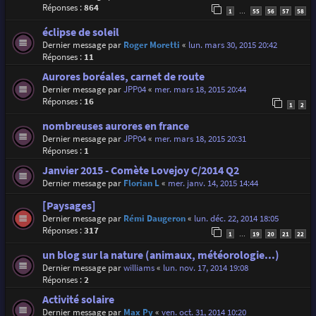
Réponses :
864
1
55
56
57
58
…
éclipse de soleil
Dernier message par
Roger Moretti
«
lun. mars 30, 2015 20:42
Réponses :
11
Aurores boréales, carnet de route
Dernier message par
JPP04
«
mer. mars 18, 2015 20:44
Réponses :
16
1
2
nombreuses aurores en france
Dernier message par
JPP04
«
mer. mars 18, 2015 20:31
Réponses :
1
Janvier 2015 - Comète Lovejoy C/2014 Q2
Dernier message par
Florian L
«
mer. janv. 14, 2015 14:44
[Paysages]
Dernier message par
Rémi Daugeron
«
lun. déc. 22, 2014 18:05
Réponses :
317
1
19
20
21
22
…
un blog sur la nature (animaux, météorologie...)
Dernier message par
williams
«
lun. nov. 17, 2014 19:08
Réponses :
2
Activité solaire
Dernier message par
Max Py
«
ven. oct. 31, 2014 10:20