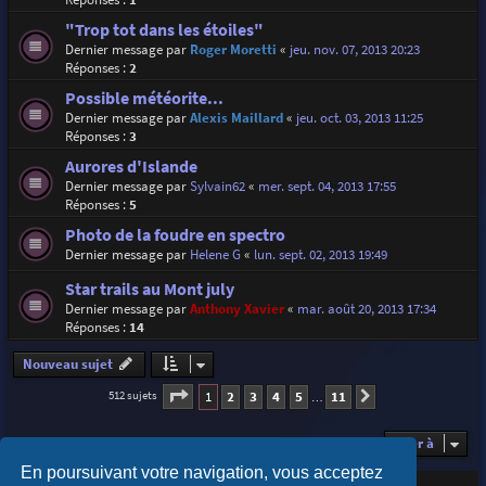
"Trop tot dans les étoiles"
Dernier message par
Roger Moretti
«
jeu. nov. 07, 2013 20:23
Réponses :
2
Possible météorite...
Dernier message par
Alexis Maillard
«
jeu. oct. 03, 2013 11:25
Réponses :
3
Aurores d'Islande
Dernier message par
Sylvain62
«
mer. sept. 04, 2013 17:55
Réponses :
5
Photo de la foudre en spectro
Dernier message par
Helene G
«
lun. sept. 02, 2013 19:49
Star trails au Mont july
Dernier message par
Anthony Xavier
«
mar. août 20, 2013 17:34
Réponses :
14
Nouveau sujet
Page
1
sur
11
1
2
3
4
5
11
512 sujets
Suivante
…
Aller à
En poursuivant votre navigation, vous acceptez