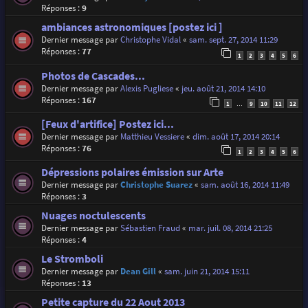
Réponses :
9
ambiances astronomiques [postez ici ]
Dernier message par
Christophe Vidal
«
sam. sept. 27, 2014 11:29
Réponses :
77
1
2
3
4
5
6
Photos de Cascades...
Dernier message par
Alexis Pugliese
«
jeu. août 21, 2014 14:10
Réponses :
167
1
9
10
11
12
…
[Feux d'artifice] Postez ici...
Dernier message par
Matthieu Vessiere
«
dim. août 17, 2014 20:14
Réponses :
76
1
2
3
4
5
6
Dépressions polaires émission sur Arte
Dernier message par
Christophe Suarez
«
sam. août 16, 2014 11:49
Réponses :
3
Nuages noctulescents
Dernier message par
Sébastien Fraud
«
mar. juil. 08, 2014 21:25
Réponses :
4
Le Stromboli
Dernier message par
Dean Gill
«
sam. juin 21, 2014 15:11
Réponses :
13
Petite capture du 22 Aout 2013