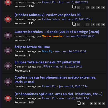
Dernier message par
Florent Pin
«
lun. mai 10, 2021 23:19
Réponses :
234
1
13
14
15
16
…
[Photos Animaux] Postez vos photos ici.
Dernier message par
Fabien Colas
«
ven. janv. 15, 2021 20:41
Réponses :
352
1
21
22
23
24
…
Aurores boréales - Islande (2019) et Norvège (2020)
Dernier message par
Vivien Laroche
«
lun. mai 11, 2020 20:56
Réponses :
9
éclipse totale de lune
Dernier message par
Max Py
«
mer. janv. 16, 2019 12:39
Réponses :
1
Eclipse Totale de Lune du 27 juillet 2018
Dernier message par
JPP04
«
mar. juil. 31, 2018 20:19
Réponses :
1
Conférence sur les phénomènes météo extrêmes,
Paris 26 mai
Dernier message par
Florent Pin
«
jeu. mai 19, 2016 17:14
[Phénomènes optiques, arcs en ciel, irisations, etc...]
Dernier message par
Florent Pin
«
mer. mai 04, 2016 17:54
Réponses :
105
1
5
6
7
8
…