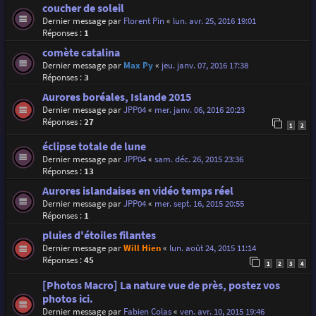
coucher de soleil
Dernier message par
Florent Pin
«
lun. avr. 25, 2016 19:01
Réponses :
1
comète catalina
Dernier message par
Max Py
«
jeu. janv. 07, 2016 17:38
Réponses :
3
Aurores boréales, Islande 2015
Dernier message par
JPP04
«
mer. janv. 06, 2016 20:23
Réponses :
27
1
2
éclipse totale de lune
Dernier message par
JPP04
«
sam. déc. 26, 2015 23:36
Réponses :
13
Aurores islandaises en vidéo temps réel
Dernier message par
JPP04
«
mer. sept. 16, 2015 20:55
Réponses :
1
pluies d'étoiles filantes
Dernier message par
Will Hien
«
lun. août 24, 2015 11:14
Réponses :
45
1
2
3
4
[Photos Macro] La nature vue de près, postez vos
photos ici.
Dernier message par
Fabien Colas
«
ven. avr. 10, 2015 19:46