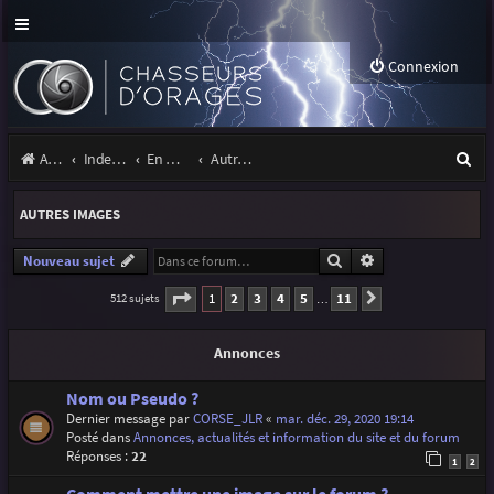
Connexion
R
Accueil
Index du forum
En marge des orages
Autres images
e
AUTRES IMAGES
c
h
Rechercher
Recherche avancé
Nouveau sujet
e
Page
1
sur
11
1
2
3
4
5
11
512 sujets
Suivante
…
r
Annonces
c
h
Nom ou Pseudo ?
Dernier message par
CORSE_JLR
«
mar. déc. 29, 2020 19:14
e
Posté dans
Annonces, actualités et information du site et du forum
r
Réponses :
22
1
2