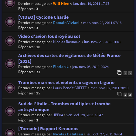
Dernier message par
Will Hien
«
lun. déc. 19, 2011 17:17
Réponses :
3
[VIDEO] Cyclone Charlie
Dernier message par
Romain Viviani
«
mar. nov. 22, 2011 07:16
Réponses :
3
Video d'avion foudroyé au sol
Dernier message par
Nicolas Raynaud
«
lun. nov. 21, 2011 01:01
Réponses :
10
Archives des cartes de vigilances de Météo France
[2011]
Dernier message par
Florian L
«
jeu. nov. 03, 2011 20:24
Réponses :
23
1
2
Trombes marines et violents orages en Ligurie
Dernier message par
Louis-Benoît GREFFE
«
mer. nov. 02, 2011 20:10
Réponses :
15
1
2
Sud de l'Italie - Trombes multiples + trombe
anticyclonique
Dernier message par
JPP04
«
ven. oct. 28, 2011 18:47
Réponses :
2
[Tornade] Rapport Keraunos
Dernier message par
Nicolas Baluteau
«
jeu. oct. 27, 2011 09:04