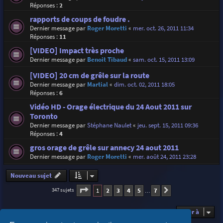
Réponses :
2
rapports de coups de foudre .
Dernier message par
Roger Moretti
«
mer. oct. 26, 2011 11:34
Réponses :
11
[VIDEO] Impact très proche
Dernier message par
Benoit Tibaud
«
sam. oct. 15, 2011 13:09
[VIDEO] 20 cm de grêle sur la route
Dernier message par
Martial
«
dim. oct. 02, 2011 18:05
Réponses :
6
Vidéo HD - Orage électrique du 24 Aout 2011 sur
Toronto
Dernier message par
Stéphane Naulet
«
jeu. sept. 15, 2011 09:36
Réponses :
4
gros orage de grêle sur annecy 24 aout 2011
Dernier message par
Roger Moretti
«
mer. août 24, 2011 23:28
Nouveau sujet
Page
1
sur
7
1
2
3
4
5
7
347 sujets
Suivante
…
Aller à