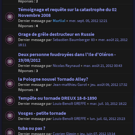
Réponses :
2
Témoignage et requête sur la catastrophe du 02
Novembre 2008
Dernier message par
Martial
«
mer. sept. 05, 2012 12:21
Réponses :
4
Orage de grêle destructeur en Russie
Dernier message par
Sebastien Baumberger 83
«
mer. août 22, 2012
18:11
Deux personne foudroyées dans l'Ile d'Oléron -
19/08/2012
Dernier message par
Nicolas Raynaud
«
mar. août 21, 2012 00:43
Réponses :
3
la Pologne nouvel Tornado Alley?
Dernier message par
Jean-matthieu Garot
«
jeu. août 09, 2012 17:32
Réponses :
8
Tempête ou tornade DREUX 18-8-1890
Dernier message par
Louis-Benoît GREFFE
«
mar. juil. 10, 2012 18:22
Vosges - petite tornade
Dernier message par
Louis-Benoît GREFFE
«
lun. juil. 02, 2012 23:23
tuba ou pas ?
Dernier message par
Cyprien Glepin
«
jeu. juin 07, 2012 13:14