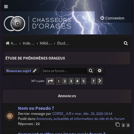
Connexion
R
Accueil
Index du forum
Météo et climatologie des orages
Étude de phénomènes orageux
e
ÉTUDE DE PHÉNOMÈNES ORAGEUX
c
h
Rechercher
Recherche avancé
Nouveau sujet
e
Page
1
sur
7
1
2
3
4
5
7
347 sujets
Suivante
…
r
Annonces
c
h
Nom ou Pseudo ?
Dernier message par
CORSE_JLR
«
mar. déc. 29, 2020 19:14
e
Posté dans
Annonces, actualités et information du site et du forum
r
Réponses :
22
1
2