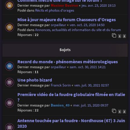
Comment mettre une image sur le forum ?
Dernier message par
Maxime Daviron
«
jeu. avr. 23, 2020 19:13
Posté dans
Récits et photos d'orages
Mise à jour majeure du forum Chasseurs d'Orages
Dernier message par
orpailleur
«
ven. oct. 23, 2020 14:50
Posté dans
Annonces, actualités et information du site et du forum
Réponses :
22
1
2
Sujets
Record du monde - phénomènes météorologiques
Dernier message par
orpailleur
«
sam. oct. 30, 2021 14:21
Réponses :
11
Une photo bizard
Dernier message par
Franck Sorin
«
ven. juil. 30, 2021 02:57
Première vidéo de la foudre globulaire filmée en Italie
?
Dernier message par
Damien_49
«
mer. juil. 15, 2020 09:37
Réponses :
22
1
2
Antenne touchée par la foudre - Nordhouse (67) 3 Juin
2020