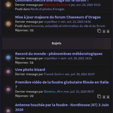
Comment mettre une image sur le forum ?
Dernier message par
Maxime Daviron
«
jeu. avr. 23, 2020 19:13
Posté dans
Récits et photos d'orages
Mise à jour majeure du forum Chasseurs d'Orages
Dernier message par
orpailleur
«
ven. oct. 23, 2020 14:50
Posté dans
Annonces, actualités et information du site et du forum
Réponses :
22
1
2
Sujets
Record du monde - phénomènes météorologiques
Dernier message par
orpailleur
«
sam. oct. 30, 2021 14:21
Réponses :
11
Une photo bizard
Dernier message par
Franck Sorin
«
ven. juil. 30, 2021 02:57
Première vidéo de la foudre globulaire filmée en Italie
?
Dernier message par
Damien_49
«
mer. juil. 15, 2020 09:37
Réponses :
22
1
2
Antenne touchée par la foudre - Nordhouse (67) 3 Juin
2020