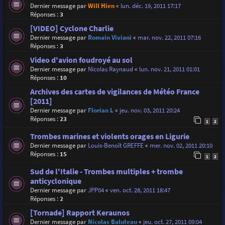
Dernier message par
Will Hien
«
lun. déc. 19, 2011 17:17
Réponses :
3
[VIDEO] Cyclone Charlie
Dernier message par
Romain Viviani
«
mar. nov. 22, 2011 07:16
Réponses :
3
Video d'avion foudroyé au sol
Dernier message par
Nicolas Raynaud
«
lun. nov. 21, 2011 01:01
Réponses :
10
Archives des cartes de vigilances de Météo France
[2011]
Dernier message par
Florian L
«
jeu. nov. 03, 2011 20:24
Réponses :
23
1
2
Trombes marines et violents orages en Ligurie
Dernier message par
Louis-Benoît GREFFE
«
mer. nov. 02, 2011 20:10
Réponses :
15
1
2
Sud de l'Italie - Trombes multiples + trombe
anticyclonique
Dernier message par
JPP04
«
ven. oct. 28, 2011 18:47
Réponses :
2
[Tornade] Rapport Keraunos
Dernier message par
Nicolas Baluteau
«
jeu. oct. 27, 2011 09:04