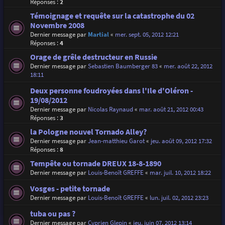
Réponses :
2
Témoignage et requête sur la catastrophe du 02
Novembre 2008
Dernier message par
Martial
«
mer. sept. 05, 2012 12:21
Réponses :
4
Orage de grêle destructeur en Russie
Dernier message par
Sebastien Baumberger 83
«
mer. août 22, 2012
18:11
Deux personne foudroyées dans l'Ile d'Oléron -
19/08/2012
Dernier message par
Nicolas Raynaud
«
mar. août 21, 2012 00:43
Réponses :
3
la Pologne nouvel Tornado Alley?
Dernier message par
Jean-matthieu Garot
«
jeu. août 09, 2012 17:32
Réponses :
8
Tempête ou tornade DREUX 18-8-1890
Dernier message par
Louis-Benoît GREFFE
«
mar. juil. 10, 2012 18:22
Vosges - petite tornade
Dernier message par
Louis-Benoît GREFFE
«
lun. juil. 02, 2012 23:23
tuba ou pas ?
Dernier message par
Cyprien Glepin
«
jeu. juin 07, 2012 13:14