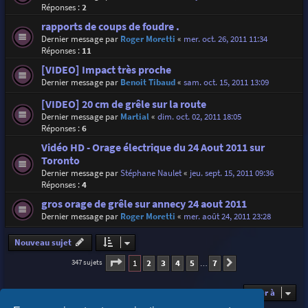
Réponses :
2
rapports de coups de foudre .
Dernier message par
Roger Moretti
«
mer. oct. 26, 2011 11:34
Réponses :
11
[VIDEO] Impact très proche
Dernier message par
Benoit Tibaud
«
sam. oct. 15, 2011 13:09
[VIDEO] 20 cm de grêle sur la route
Dernier message par
Martial
«
dim. oct. 02, 2011 18:05
Réponses :
6
Vidéo HD - Orage électrique du 24 Aout 2011 sur
Toronto
Dernier message par
Stéphane Naulet
«
jeu. sept. 15, 2011 09:36
Réponses :
4
gros orage de grêle sur annecy 24 aout 2011
Dernier message par
Roger Moretti
«
mer. août 24, 2011 23:28
Nouveau sujet
Page
1
sur
7
1
2
3
4
5
7
347 sujets
Suivante
…
Aller à