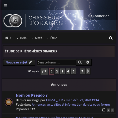
Connexion
R
Accueil
Index du forum
Météo et climatologie des orages
Étude de phénomènes orageux
e
ÉTUDE DE PHÉNOMÈNES ORAGEUX
c
h
Rechercher
Recherche avancé
Nouveau sujet
e
Page
1
sur
7
1
2
3
4
5
7
347 sujets
Suivante
…
r
Annonces
c
h
Nom ou Pseudo ?
Dernier message par
CORSE_JLR
«
mar. déc. 29, 2020 19:14
e
Posté dans
Annonces, actualités et information du site et du forum
r
Réponses :
22
1
2