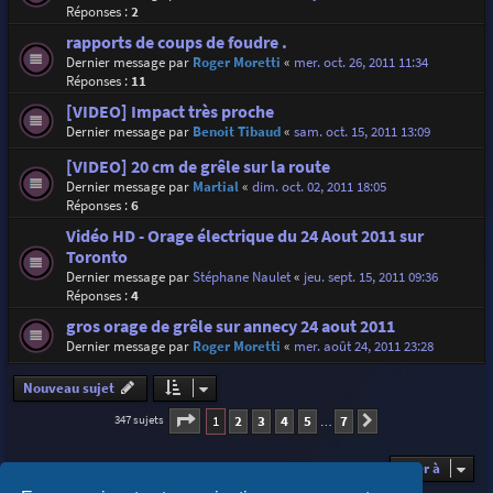
Réponses :
2
rapports de coups de foudre .
Dernier message par
Roger Moretti
«
mer. oct. 26, 2011 11:34
Réponses :
11
[VIDEO] Impact très proche
Dernier message par
Benoit Tibaud
«
sam. oct. 15, 2011 13:09
[VIDEO] 20 cm de grêle sur la route
Dernier message par
Martial
«
dim. oct. 02, 2011 18:05
Réponses :
6
Vidéo HD - Orage électrique du 24 Aout 2011 sur
Toronto
Dernier message par
Stéphane Naulet
«
jeu. sept. 15, 2011 09:36
Réponses :
4
gros orage de grêle sur annecy 24 aout 2011
Dernier message par
Roger Moretti
«
mer. août 24, 2011 23:28
Nouveau sujet
Page
1
sur
7
1
2
3
4
5
7
347 sujets
Suivante
…
Aller à