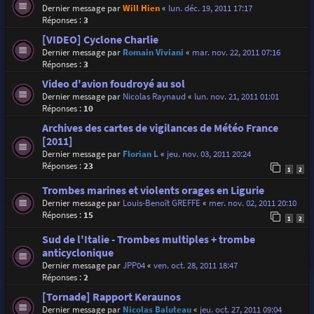
Dernier message par
Will Hien
«
lun. déc. 19, 2011 17:17
Réponses :
3
[VIDEO] Cyclone Charlie
Dernier message par
Romain Viviani
«
mar. nov. 22, 2011 07:16
Réponses :
3
Video d'avion foudroyé au sol
Dernier message par
Nicolas Raynaud
«
lun. nov. 21, 2011 01:01
Réponses :
10
Archives des cartes de vigilances de Météo France
[2011]
Dernier message par
Florian L
«
jeu. nov. 03, 2011 20:24
Réponses :
23
1
2
Trombes marines et violents orages en Ligurie
Dernier message par
Louis-Benoît GREFFE
«
mer. nov. 02, 2011 20:10
Réponses :
15
1
2
Sud de l'Italie - Trombes multiples + trombe
anticyclonique
Dernier message par
JPP04
«
ven. oct. 28, 2011 18:47
Réponses :
2
[Tornade] Rapport Keraunos
Dernier message par
Nicolas Baluteau
«
jeu. oct. 27, 2011 09:04