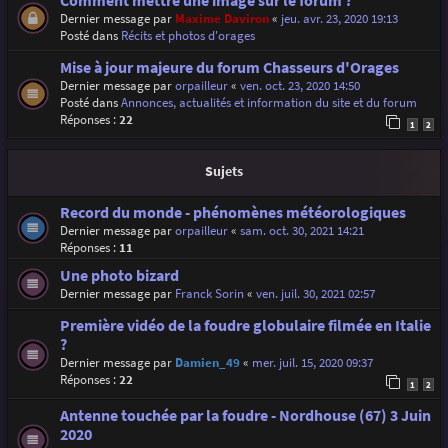
Comment mettre une image sur le forum ?
Dernier message par
Maxime Daviron
«
jeu. avr. 23, 2020 19:13
Posté dans
Récits et photos d'orages
Mise à jour majeure du forum Chasseurs d'Orages
Dernier message par
orpailleur
«
ven. oct. 23, 2020 14:50
Posté dans
Annonces, actualités et information du site et du forum
Réponses :
22
1
2
Sujets
Record du monde - phénomènes météorologiques
Dernier message par
orpailleur
«
sam. oct. 30, 2021 14:21
Réponses :
11
Une photo bizard
Dernier message par
Franck Sorin
«
ven. juil. 30, 2021 02:57
Première vidéo de la foudre globulaire filmée en Italie
?
Dernier message par
Damien_49
«
mer. juil. 15, 2020 09:37
Réponses :
22
1
2
Antenne touchée par la foudre - Nordhouse (67) 3 Juin
2020