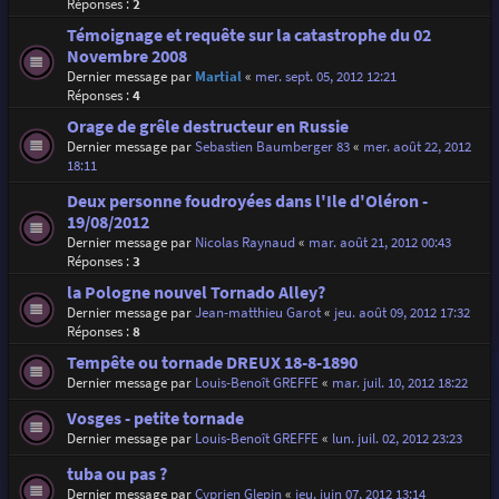
Réponses :
2
Témoignage et requête sur la catastrophe du 02
Novembre 2008
Dernier message par
Martial
«
mer. sept. 05, 2012 12:21
Réponses :
4
Orage de grêle destructeur en Russie
Dernier message par
Sebastien Baumberger 83
«
mer. août 22, 2012
18:11
Deux personne foudroyées dans l'Ile d'Oléron -
19/08/2012
Dernier message par
Nicolas Raynaud
«
mar. août 21, 2012 00:43
Réponses :
3
la Pologne nouvel Tornado Alley?
Dernier message par
Jean-matthieu Garot
«
jeu. août 09, 2012 17:32
Réponses :
8
Tempête ou tornade DREUX 18-8-1890
Dernier message par
Louis-Benoît GREFFE
«
mar. juil. 10, 2012 18:22
Vosges - petite tornade
Dernier message par
Louis-Benoît GREFFE
«
lun. juil. 02, 2012 23:23
tuba ou pas ?
Dernier message par
Cyprien Glepin
«
jeu. juin 07, 2012 13:14