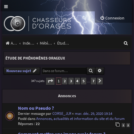
Connexion
R
Accueil
Index du forum
Météo et climatologie des orages
Étude de phénomènes orageux
e
ÉTUDE DE PHÉNOMÈNES ORAGEUX
c
h
Rechercher
Recherche avancé
Nouveau sujet
e
Page
1
sur
7
1
2
3
4
5
7
347 sujets
Suivante
…
r
Annonces
c
h
Nom ou Pseudo ?
Dernier message par
CORSE_JLR
«
mar. déc. 29, 2020 19:14
e
Posté dans
Annonces, actualités et information du site et du forum
r
Réponses :
22
1
2