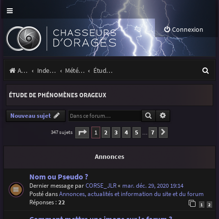
Connexion
R
Accueil
Index du forum
Météo et climatologie des orages
Étude de phénomènes orageux
e
ÉTUDE DE PHÉNOMÈNES ORAGEUX
c
h
Rechercher
Recherche avancé
Nouveau sujet
e
Page
1
sur
7
1
2
3
4
5
7
347 sujets
Suivante
…
r
Annonces
c
h
Nom ou Pseudo ?
Dernier message par
CORSE_JLR
«
mar. déc. 29, 2020 19:14
e
Posté dans
Annonces, actualités et information du site et du forum
r
Réponses :
22
1
2