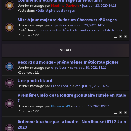
Comment mettre une image sur le forum ?
Dernier message par
Maxime Daviron
«
jeu. avr. 23, 2020 19:13
Posté dans
Récits et photos d'orages
Mise à jour majeure du forum Chasseurs d'Orages
Dernier message par
orpailleur
«
ven. oct. 23, 2020 14:50
Posté dans
Annonces, actualités et information du site et du forum
Réponses :
22
1
2
Sujets
Record du monde - phénomènes météorologiques
Dernier message par
orpailleur
«
sam. oct. 30, 2021 14:21
Réponses :
11
Une photo bizard
Dernier message par
Franck Sorin
«
ven. juil. 30, 2021 02:57
Première vidéo de la foudre globulaire filmée en Italie
?
Dernier message par
Damien_49
«
mer. juil. 15, 2020 09:37
Réponses :
22
1
2
Antenne touchée par la foudre - Nordhouse (67) 3 Juin
2020