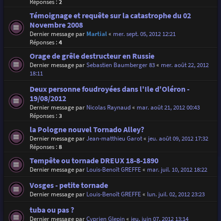
Réponses :
2
Témoignage et requête sur la catastrophe du 02
Novembre 2008
Dernier message par
Martial
«
mer. sept. 05, 2012 12:21
Réponses :
4
Orage de grêle destructeur en Russie
Dernier message par
Sebastien Baumberger 83
«
mer. août 22, 2012
18:11
Deux personne foudroyées dans l'Ile d'Oléron -
19/08/2012
Dernier message par
Nicolas Raynaud
«
mar. août 21, 2012 00:43
Réponses :
3
la Pologne nouvel Tornado Alley?
Dernier message par
Jean-matthieu Garot
«
jeu. août 09, 2012 17:32
Réponses :
8
Tempête ou tornade DREUX 18-8-1890
Dernier message par
Louis-Benoît GREFFE
«
mar. juil. 10, 2012 18:22
Vosges - petite tornade
Dernier message par
Louis-Benoît GREFFE
«
lun. juil. 02, 2012 23:23
tuba ou pas ?
Dernier message par
Cyprien Glepin
«
jeu. juin 07, 2012 13:14