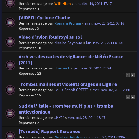
Dernier message par
Will Hien
«
lun. déc. 19, 2011 17:17
Réponses :
3
[VIDEO] Cyclone Charlie
Dernier message par
Romain Viviani
«
mar. nov. 22, 2011 07:16
Réponses :
3
Video d'avion foudroyé au sol
Dernier message par
Nicolas Raynaud
«
lun. nov. 21, 2011 01:01
Réponses :
10
Archives des cartes de vigilances de Météo France
[2011]
Dernier message par
Florian L
«
jeu. nov. 03, 2011 20:24
Réponses :
23
1
2
Trombes marines et violents orages en Ligurie
Dernier message par
Louis-Benoît GREFFE
«
mer. nov. 02, 2011 20:10
Réponses :
15
1
2
Sud de l'Italie - Trombes multiples + trombe
anticyclonique
Dernier message par
JPP04
«
ven. oct. 28, 2011 18:47
Réponses :
2
[Tornade] Rapport Keraunos
Dernier message par
Nicolas Baluteau
«
jeu. oct. 27, 2011 09:04