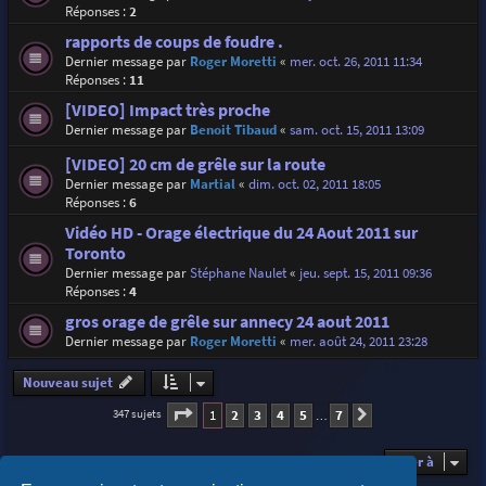
Réponses :
2
rapports de coups de foudre .
Dernier message par
Roger Moretti
«
mer. oct. 26, 2011 11:34
Réponses :
11
[VIDEO] Impact très proche
Dernier message par
Benoit Tibaud
«
sam. oct. 15, 2011 13:09
[VIDEO] 20 cm de grêle sur la route
Dernier message par
Martial
«
dim. oct. 02, 2011 18:05
Réponses :
6
Vidéo HD - Orage électrique du 24 Aout 2011 sur
Toronto
Dernier message par
Stéphane Naulet
«
jeu. sept. 15, 2011 09:36
Réponses :
4
gros orage de grêle sur annecy 24 aout 2011
Dernier message par
Roger Moretti
«
mer. août 24, 2011 23:28
Nouveau sujet
Page
1
sur
7
1
2
3
4
5
7
347 sujets
Suivante
…
Aller à