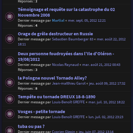
Réponses :
2
Témoignage et requête sur la catastrophe du 02
Novembre 2008
Dernier message par
Martial
«
mer. sept. 05, 2012 12:21
Réponses :
4
Orage de grêle destructeur en Russie
Dernier message par
Sebastien Baumberger 83
«
mer. août 22, 2012
18:11
Deux personne foudroyées dans l'Ile d'Oléron -
19/08/2012
Dernier message par
Nicolas Raynaud
«
mar. août 21, 2012 00:43
Réponses :
3
la Pologne nouvel Tornado Alley?
Dernier message par
Jean-matthieu Garot
«
jeu. août 09, 2012 17:32
Réponses :
8
Tempête ou tornade DREUX 18-8-1890
Dernier message par
Louis-Benoît GREFFE
«
mar. juil. 10, 2012 18:22
Vosges - petite tornade
Dernier message par
Louis-Benoît GREFFE
«
lun. juil. 02, 2012 23:23
tuba ou pas ?
Dernier message par
Cyprien Glepin
«
jeu. juin 07, 2012 13:14