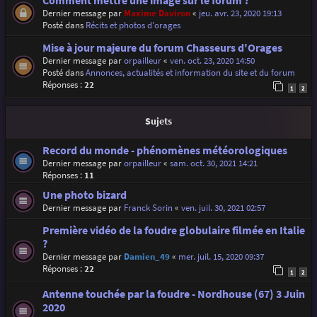
Comment mettre une image sur le forum ?
Dernier message par
Maxime Daviron
«
jeu. avr. 23, 2020 19:13
Posté dans
Récits et photos d'orages
Mise à jour majeure du forum Chasseurs d'Orages
Dernier message par
orpailleur
«
ven. oct. 23, 2020 14:50
Posté dans
Annonces, actualités et information du site et du forum
Réponses :
22
1
2
Sujets
Record du monde - phénomènes météorologiques
Dernier message par
orpailleur
«
sam. oct. 30, 2021 14:21
Réponses :
11
Une photo bizard
Dernier message par
Franck Sorin
«
ven. juil. 30, 2021 02:57
Première vidéo de la foudre globulaire filmée en Italie
?
Dernier message par
Damien_49
«
mer. juil. 15, 2020 09:37
Réponses :
22
1
2
Antenne touchée par la foudre - Nordhouse (67) 3 Juin
2020