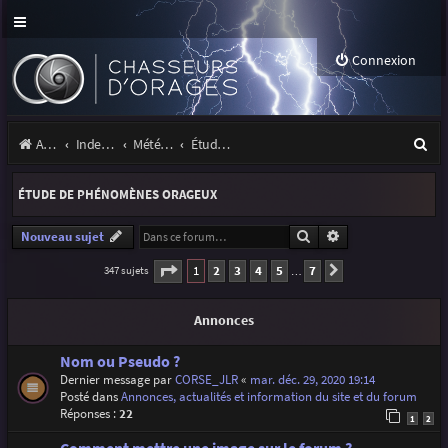
Connexion
R
Accueil
Index du forum
Météo et climatologie des orages
Étude de phénomènes orageux
e
ÉTUDE DE PHÉNOMÈNES ORAGEUX
c
h
Rechercher
Recherche avancé
Nouveau sujet
e
Page
1
sur
7
1
2
3
4
5
7
347 sujets
Suivante
…
r
Annonces
c
h
Nom ou Pseudo ?
Dernier message par
CORSE_JLR
«
mar. déc. 29, 2020 19:14
e
Posté dans
Annonces, actualités et information du site et du forum
r
Réponses :
22
1
2