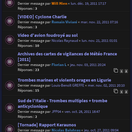
Dernier message par
Will Hien
«
lun. déc. 19, 2011 17:17
Réponses :
3
[VIDEO] Cyclone Charlie
Dernier message par
Romain Viviani
«
mar. nov. 22, 2011 07:16
Réponses :
3
Video d'avion foudroyé au sol
Dernier message par
Nicolas Raynaud
«
lun. nov. 21, 2011 01:01
Réponses :
10
Archives des cartes de vigilances de Météo France
[2011]
Dernier message par
Florian L
«
jeu. nov. 03, 2011 20:24
Réponses :
23
1
2
Trombes marines et violents orages en Ligurie
Dernier message par
Louis-Benoît GREFFE
«
mer. nov. 02, 2011 20:10
Réponses :
15
1
2
Sud de l'Italie - Trombes multiples + trombe
anticyclonique
Dernier message par
JPP04
«
ven. oct. 28, 2011 18:47
Réponses :
2
[Tornade] Rapport Keraunos
Dernier message par
Nicolas Baluteau
«
jeu. oct. 27, 2011 09:04