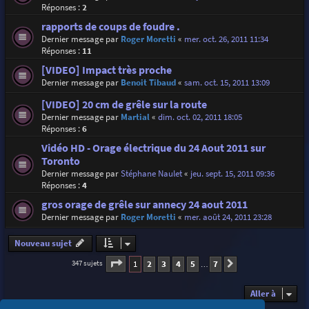
Réponses :
2
rapports de coups de foudre .
Dernier message par
Roger Moretti
«
mer. oct. 26, 2011 11:34
Réponses :
11
[VIDEO] Impact très proche
Dernier message par
Benoit Tibaud
«
sam. oct. 15, 2011 13:09
[VIDEO] 20 cm de grêle sur la route
Dernier message par
Martial
«
dim. oct. 02, 2011 18:05
Réponses :
6
Vidéo HD - Orage électrique du 24 Aout 2011 sur
Toronto
Dernier message par
Stéphane Naulet
«
jeu. sept. 15, 2011 09:36
Réponses :
4
gros orage de grêle sur annecy 24 aout 2011
Dernier message par
Roger Moretti
«
mer. août 24, 2011 23:28
Nouveau sujet
Page
1
sur
7
1
2
3
4
5
7
347 sujets
Suivante
…
Aller à