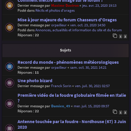
Comment mettre une image sur le forum ?
Dernier message par
Maxime Daviron
«
jeu. avr. 23, 2020 19:13
Posté dans
Récits et photos d'orages
Mise à jour majeure du forum Chasseurs d'Orages
Dernier message par
orpailleur
«
ven. oct. 23, 2020 14:50
Posté dans
Annonces, actualités et information du site et du forum
Réponses :
22
1
2
Sujets
Record du monde - phénomènes météorologiques
Dernier message par
orpailleur
«
sam. oct. 30, 2021 14:21
Réponses :
11
Une photo bizard
Dernier message par
Franck Sorin
«
ven. juil. 30, 2021 02:57
Première vidéo de la foudre globulaire filmée en Italie
?
Dernier message par
Damien_49
«
mer. juil. 15, 2020 09:37
Réponses :
22
1
2
Antenne touchée par la foudre - Nordhouse (67) 3 Juin
2020