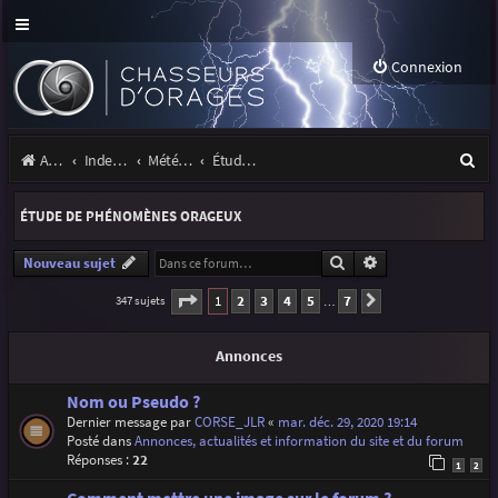
Connexion
R
Accueil
Index du forum
Météo et climatologie des orages
Étude de phénomènes orageux
e
ÉTUDE DE PHÉNOMÈNES ORAGEUX
c
h
Rechercher
Recherche avancé
Nouveau sujet
e
Page
1
sur
7
1
2
3
4
5
7
347 sujets
Suivante
…
r
Annonces
c
h
Nom ou Pseudo ?
Dernier message par
CORSE_JLR
«
mar. déc. 29, 2020 19:14
e
Posté dans
Annonces, actualités et information du site et du forum
r
Réponses :
22
1
2