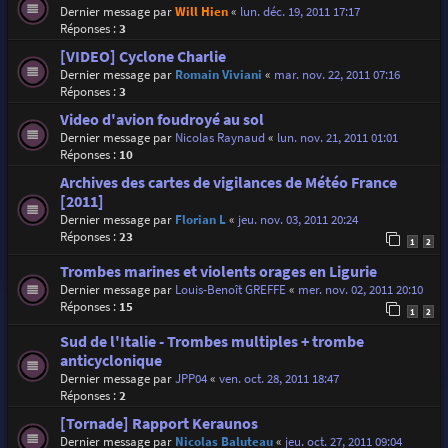
Dernier message par
Will Hien
«
lun. déc. 19, 2011 17:17
Réponses :
3
[VIDEO] Cyclone Charlie
Dernier message par
Romain Viviani
«
mar. nov. 22, 2011 07:16
Réponses :
3
Video d'avion foudroyé au sol
Dernier message par
Nicolas Raynaud
«
lun. nov. 21, 2011 01:01
Réponses :
10
Archives des cartes de vigilances de Météo France
[2011]
Dernier message par
Florian L
«
jeu. nov. 03, 2011 20:24
Réponses :
23
1
2
Trombes marines et violents orages en Ligurie
Dernier message par
Louis-Benoît GREFFE
«
mer. nov. 02, 2011 20:10
Réponses :
15
1
2
Sud de l'Italie - Trombes multiples + trombe
anticyclonique
Dernier message par
JPP04
«
ven. oct. 28, 2011 18:47
Réponses :
2
[Tornade] Rapport Keraunos
Dernier message par
Nicolas Baluteau
«
jeu. oct. 27, 2011 09:04