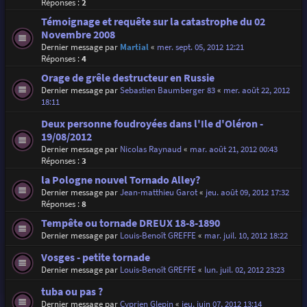
Réponses :
2
Témoignage et requête sur la catastrophe du 02
Novembre 2008
Dernier message par
Martial
«
mer. sept. 05, 2012 12:21
Réponses :
4
Orage de grêle destructeur en Russie
Dernier message par
Sebastien Baumberger 83
«
mer. août 22, 2012
18:11
Deux personne foudroyées dans l'Ile d'Oléron -
19/08/2012
Dernier message par
Nicolas Raynaud
«
mar. août 21, 2012 00:43
Réponses :
3
la Pologne nouvel Tornado Alley?
Dernier message par
Jean-matthieu Garot
«
jeu. août 09, 2012 17:32
Réponses :
8
Tempête ou tornade DREUX 18-8-1890
Dernier message par
Louis-Benoît GREFFE
«
mar. juil. 10, 2012 18:22
Vosges - petite tornade
Dernier message par
Louis-Benoît GREFFE
«
lun. juil. 02, 2012 23:23
tuba ou pas ?
Dernier message par
Cyprien Glepin
«
jeu. juin 07, 2012 13:14