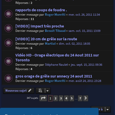
Réponses :
2
rapports de coups de foudre .
Dernier message par
Roger Moretti
«
mer. oct. 26, 2011 11:34
Réponses :
11
[VIDEO] Impact très proche
Dernier message par
Benoit Tibaud
«
sam. oct. 15, 2011 13:09
[VIDEO] 20 cm de grêle sur la route
Dernier message par
Martial
«
dim. oct. 02, 2011 18:05
Réponses :
6
Vidéo HD - Orage électrique du 24 Aout 2011 sur
Toronto
Dernier message par
Stéphane Naulet
«
jeu. sept. 15, 2011 09:36
Réponses :
4
gros orage de grêle sur annecy 24 aout 2011
Dernier message par
Roger Moretti
«
mer. août 24, 2011 23:28
Nouveau sujet
Page
1
sur
7
1
2
3
4
5
7
347 sujets
Suivante
…
Aller à