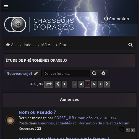
Connexion
R
Accueil
Index du forum
Météo et climatologie des orages
Étude de phénomènes orageux
e
ÉTUDE DE PHÉNOMÈNES ORAGEUX
c
h
Rechercher
Recherche avancé
Nouveau sujet
e
Page
5
sur
7
1
3
4
5
6
7
347 sujets
Précédente
Suivante
…
r
Annonces
c
h
Nom ou Pseudo ?
Dernier message par
CORSE_JLR
«
mar. déc. 29, 2020 19:14
e
Posté dans
Annonces, actualités et information du site et du forum
r
Réponses :
22
1
2