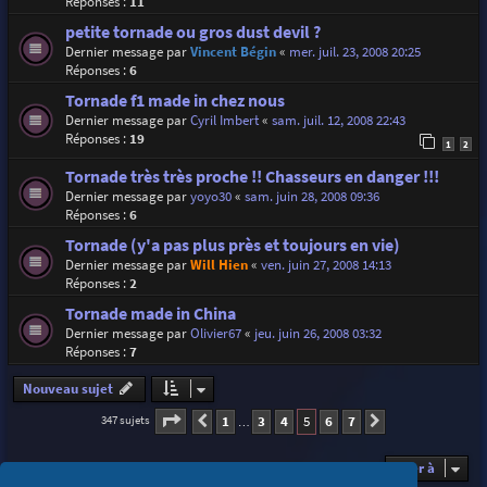
Réponses :
11
petite tornade ou gros dust devil ?
Dernier message par
Vincent Bégin
«
mer. juil. 23, 2008 20:25
Réponses :
6
Tornade f1 made in chez nous
Dernier message par
Cyril Imbert
«
sam. juil. 12, 2008 22:43
Réponses :
19
1
2
Tornade très très proche !! Chasseurs en danger !!!
Dernier message par
yoyo30
«
sam. juin 28, 2008 09:36
Réponses :
6
Tornade (y'a pas plus près et toujours en vie)
Dernier message par
Will Hien
«
ven. juin 27, 2008 14:13
Réponses :
2
Tornade made in China
Dernier message par
Olivier67
«
jeu. juin 26, 2008 03:32
Réponses :
7
Nouveau sujet
Page
5
sur
7
1
3
4
5
6
7
347 sujets
Précédente
Suivante
…
Aller à