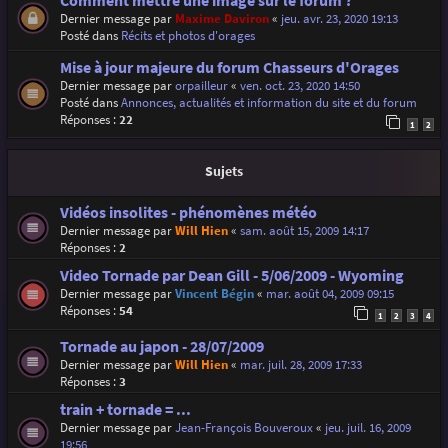
Comment mettre une image sur le forum ?
Dernier message par
Maxime Daviron
«
jeu. avr. 23, 2020 19:13
Posté dans
Récits et photos d'orages
Mise à jour majeure du forum Chasseurs d'Orages
Dernier message par
orpailleur
«
ven. oct. 23, 2020 14:50
Posté dans
Annonces, actualités et information du site et du forum
Réponses :
22
1
2
Sujets
Vidéos insolites - phénomènes météo
Dernier message par
Will Hien
«
sam. août 15, 2009 14:17
Réponses :
2
Video Tornade par Dean Gill - 5/06/2009 - Wyoming
Dernier message par
Vincent Bégin
«
mar. août 04, 2009 09:15
Réponses :
54
1
2
3
4
Tornade au japon - 28/07/2009
Dernier message par
Will Hien
«
mar. juil. 28, 2009 17:33
Réponses :
3
train + tornade = ...
Dernier message par
Jean-François Bouveroux
«
jeu. juil. 16, 2009
19:56