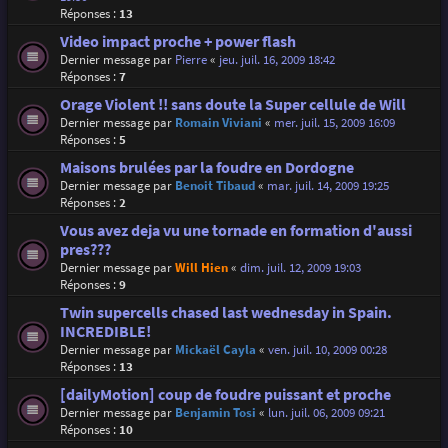
Réponses :
13
Video impact proche + power flash
Dernier message par
Pierre
«
jeu. juil. 16, 2009 18:42
Réponses :
7
Orage Violent !! sans doute la Super cellule de Will
Dernier message par
Romain Viviani
«
mer. juil. 15, 2009 16:09
Réponses :
5
Maisons brulées par la foudre en Dordogne
Dernier message par
Benoit Tibaud
«
mar. juil. 14, 2009 19:25
Réponses :
2
Vous avez deja vu une tornade en formation d'aussi
pres???
Dernier message par
Will Hien
«
dim. juil. 12, 2009 19:03
Réponses :
9
Twin supercells chased last wednesday in Spain.
INCREDIBLE!
Dernier message par
Mickaël Cayla
«
ven. juil. 10, 2009 00:28
Réponses :
13
[dailyMotion] coup de foudre puissant et proche
Dernier message par
Benjamin Tosi
«
lun. juil. 06, 2009 09:21
Réponses :
10