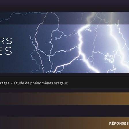
orages
Étude de phénomènes orageux
r
rche avancée
RÉPONSES