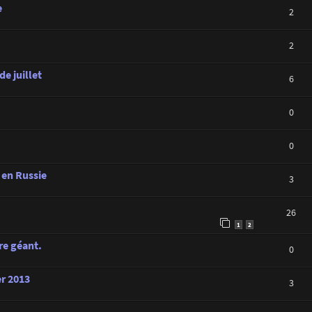
e
2
2
de juillet
6
0
0
 en Russie
3
26
1
2
re géant.
0
er 2013
3