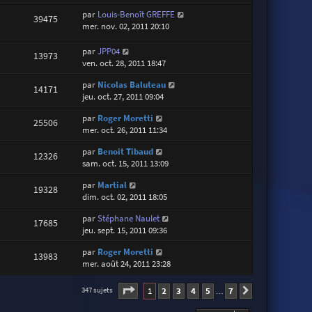
par
Louis-Benoît GREFFE
39475
mer. nov. 02, 2011 20:10
par
JPP04
13973
ven. oct. 28, 2011 18:47
par
Nicolas Baluteau
14171
jeu. oct. 27, 2011 09:04
par
Roger Moretti
25506
mer. oct. 26, 2011 11:34
par
Benoit Tibaud
12326
sam. oct. 15, 2011 13:09
par
Martial
19328
dim. oct. 02, 2011 18:05
par
Stéphane Naulet
17685
jeu. sept. 15, 2011 09:36
par
Roger Moretti
13983
mer. août 24, 2011 23:28
Page
1
sur
7
1
2
3
4
5
7
347 sujets
Suivante
…