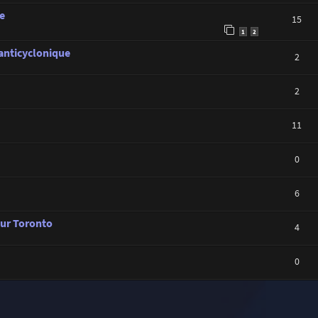
e
15
1
2
 anticyclonique
2
2
11
0
6
sur Toronto
4
0