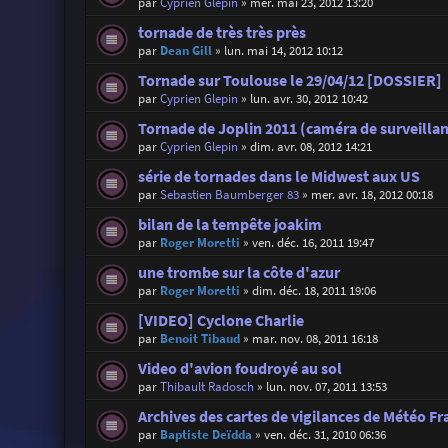
par
Cyprien Glepin
»
mer. mai 23, 2012 13:20
tornade de très très près
par
Dean Gill
»
lun. mai 14, 2012 10:12
Tornade sur Toulouse le 29/04/12 [DOSSIER]
par
Cyprien Glepin
»
lun. avr. 30, 2012 10:42
Tornade de Joplin 2011 (caméra de surveilla
par
Cyprien Glepin
»
dim. avr. 08, 2012 14:21
série de tornades dans le Midwest aux US
par
Sebastien Baumberger 83
»
mer. avr. 18, 2012 00:18
bilan de la tempête joakim
par
Roger Moretti
»
ven. déc. 16, 2011 19:47
une trombe sur la côte d'azur
par
Roger Moretti
»
dim. déc. 18, 2011 19:06
[VIDEO] Cyclone Charlie
par
Benoit Tibaud
»
mar. nov. 08, 2011 16:18
Video d'avion foudroyé au sol
par
Thibault Radosch
»
lun. nov. 07, 2011 13:53
Archives des cartes de vigilances de Météo Fr
par
Baptiste Deïdda
»
ven. déc. 31, 2010 06:36