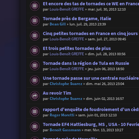
Et encore des tas de tornades ce WE en Franc
par
Louis-Benoît GREFFE
»
mar. juil. 30, 2013 12:10
Tornade près de Bergame, Italie
par
Dean Gill
»
lun. juil. 29, 2013 23:39
Cinq petites tornades en France en cinq jours 
par
Louis-Benoît GREFFE
»
sam. juil. 27, 2013 09:45
Et trois petites tornades de plus
par
Louis-Benoît GREFFE
»
dim. juil. 28, 2013 00:56
Tornade dans la région de Tula en Russie
par
Louis-Benoît GREFFE
»
jeu. juin 06, 2013 18:50
Une tornade passe sur une centrale nucléaire
par
Christophe Suarez
»
dim. mai 26, 2013 23:04
Au revoir Tim
par
Christophe Suarez
»
dim. juin 02, 2013 16:57
rapport d'enquête de foudroiement d'un cèd
par
Roger Moretti
»
sam. juin 01, 2013 12:10
Tornade EF4 Hattiesburg, MS , USA - 10 Fevri
par
Benoit Gassmann
»
mer. févr. 13, 2013 10:27