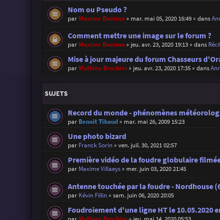
Nom ou Pseudo ?
par
Maxime Daviron
»
mar. mai 05, 2020 16:49
» dans
Ann
Comment mettre une image sur le forum ?
par
Maxime Daviron
»
jeu. avr. 23, 2020 19:13
» dans
Réci
Mise à jour majeure du forum Chasseurs d'Or
par
Mathieu Brochier
»
jeu. avr. 23, 2020 17:35
» dans
Ann
SUJETS
Record du monde - phénomènes météorolog
par
Benoit Tibaud
»
mar. mai 26, 2009 15:23
Une photo bizard
par
Franck Sorin
»
ven. juil. 30, 2021 02:57
Première vidéo de la foudre globulaire filmée 
par
Maxime Villaeys
»
mer. juin 03, 2020 21:45
Antenne touchée par la foudre - Nordhouse (6
par
Kévin Fillin
»
sam. juin 06, 2020 20:05
Foudroiement d'une ligne HT le 10.05.2020 
par
Mathieu Brochier
»
jeu. mai 14, 2020 05:53