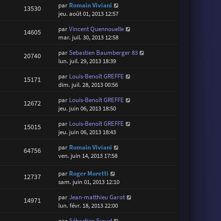
par
Romain Viviani
13530
jeu. août 01, 2013 12:57
par
Vincent Quennouelle
14605
mar. juil. 30, 2013 12:58
par
Sebastien Baumberger 83
20740
lun. juil. 29, 2013 18:39
par
Louis-Benoît GREFFE
15171
dim. juil. 28, 2013 00:56
par
Louis-Benoît GREFFE
12672
jeu. juin 06, 2013 18:50
par
Louis-Benoît GREFFE
15015
jeu. juin 06, 2013 18:43
par
Romain Viviani
64756
ven. juin 14, 2013 17:58
par
Roger Moretti
12737
sam. juin 01, 2013 12:10
par
Jean-matthieu Garot
14971
lun. févr. 18, 2013 22:00
par
Sébastien Fraud