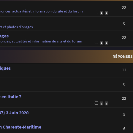
22
onces, actualités et information du site et du forum
1
2
0
ts et photos d'orages
ages
22
onces, actualités et information du site et du forum
1
2
RÉPONSES
iques
11
0
en Italie ?
22
1
2
7) 3 Juin 2020
5
en Charente-Maritime
6