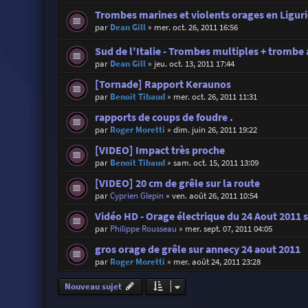
Trombes marines et violents orages en Liguri
par
Dean Gill
»
mer. oct. 26, 2011 16:56
Sud de l'Italie - Trombes multiples + trombe
par
Dean Gill
»
jeu. oct. 13, 2011 17:44
[Tornade] Rapport Keraunos
par
Benoit Tibaud
»
mer. oct. 26, 2011 11:31
rapports de coups de foudre .
par
Roger Moretti
»
dim. juin 26, 2011 19:22
[VIDEO] Impact très proche
par
Benoit Tibaud
»
sam. oct. 15, 2011 13:09
[VIDEO] 20 cm de grêle sur la route
par
Cyprien Glepin
»
ven. août 26, 2011 10:54
Vidéo HD - Orage électrique du 24 Aout 2011 
par
Philippe Rousseau
»
mer. sept. 07, 2011 04:05
gros orage de grêle sur annecy 24 aout 2011
par
Roger Moretti
»
mer. août 24, 2011 23:28
Nouveau sujet