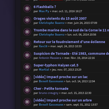
6 Flashballs ?
par
Max Py
»
mar. oct. 11, 2016 16:27
Orages violents du 15 août 2007
par
Christophe Suarez
»
mer. juin 24, 2015 07:09
Trombe marine dans le sud de la Corse le 11 
par
Christophe Suarez
»
lun. oct. 06, 2014 20:56
Retour sur le foudroiement d'une éolienne
par
Xav28
»
mar. sept. 24, 2013 10:33
Suspicion de Tornade - Eté 1983, commune de
par
Antonin Massiera
»
mer. févr. 19, 2014 22:16
Super-typhon Haiyan cat.5
par
Martial
»
jeu. nov. 07, 2013 23:29
[vidéo] Impact proche sur un lac
par
Benoit Gassmann
»
lun. oct. 14, 2013 12:04
Cher - Petite tornade
par
bruno creugny
»
mar. oct. 15, 2013 22:30
[vidéo] Impact proche sur un arbre
par
Benoit Gassmann
»
sam. sept. 01, 2012 13:57