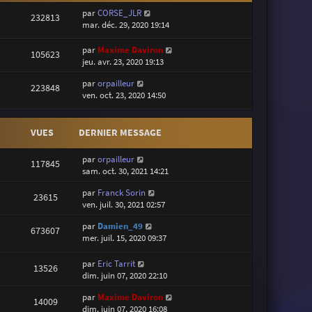
par
CORSE_JLR
232813
mar. déc. 29, 2020 19:14
par
Maxime Daviron
105623
jeu. avr. 23, 2020 19:13
par
orpailleur
223848
ven. oct. 23, 2020 14:50
VUES
DERNIER MESSAGE
par
orpailleur
117845
sam. oct. 30, 2021 14:21
par
Franck Sorin
23615
ven. juil. 30, 2021 02:57
par
Damien_49
673607
mer. juil. 15, 2020 09:37
par
Eric Tarrit
13526
dim. juin 07, 2020 22:10
par
Maxime Daviron
14009
dim. juin 07, 2020 16:08