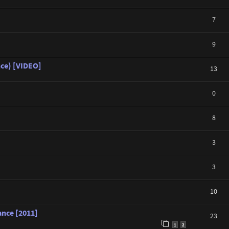
7
9
nce) [VIDEO]
13
0
8
3
3
10
ance [2011]
23
1
2