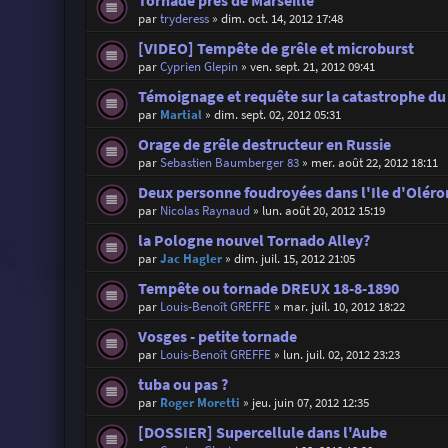
Tornade près de Marseille
par
tryderess
»
dim. oct. 14, 2012 17:48
[VIDEO] Tempête de grêle et microburst
par
Cyprien Glepin
»
ven. sept. 21, 2012 09:41
Témoignage et requête sur la catastrophe d
par
Martial
»
dim. sept. 02, 2012 05:31
Orage de grêle destructeur en Russie
par
Sebastien Baumberger 83
»
mer. août 22, 2012 18:11
Deux personne foudroyées dans l'Ile d'Oléron
par
Nicolas Raynaud
»
lun. août 20, 2012 15:19
la Pologne nouvel Tornado Alley?
par
Jac Hagler
»
dim. juil. 15, 2012 21:05
Tempête ou tornade DREUX 18-8-1890
par
Louis-Benoît GREFFE
»
mar. juil. 10, 2012 18:22
Vosges - petite tornade
par
Louis-Benoît GREFFE
»
lun. juil. 02, 2012 23:23
tuba ou pas ?
par
Roger Moretti
»
jeu. juin 07, 2012 12:35
[DOSSIER] Supercellule dans l'Aube