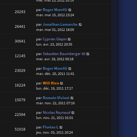
mer. mai 23, 2012 20:19
par
Roger Moretti
20293
mar. mai 15, 2012 23:24
par
Jonathan Lamarche
26441
mar. mai 01, 2012 18:05
par
Cyprien Glepin
30641
lun. avr. 23, 2012 20:35
par
Sebastien Baumberger 83
12145
mer. avr. 18, 2012 00:18
par
Roger Moretti
23029
mar. déc. 20, 2011 11:41
par
Will Hien
16224
lun. déc. 19, 2011 17:17
par
Romain Viviani
15079
mar. nov. 22, 2011 07:16
par
Nicolas Raynaud
22594
lun. nov. 21, 2011 01:01
par
Florian L
51018
jeu. nov. 03, 2011 20:24