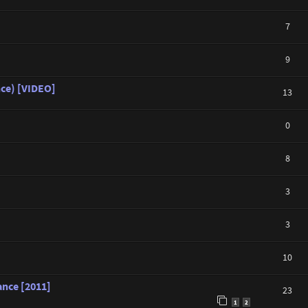
7
9
nce) [VIDEO]
13
0
8
3
3
10
ance [2011]
23
1
2