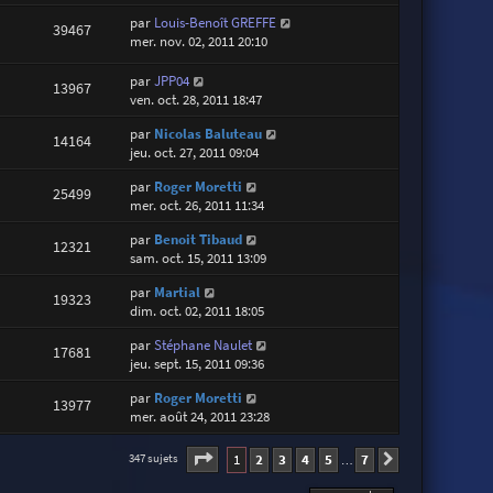
par
Louis-Benoît GREFFE
39467
mer. nov. 02, 2011 20:10
par
JPP04
13967
ven. oct. 28, 2011 18:47
par
Nicolas Baluteau
14164
jeu. oct. 27, 2011 09:04
par
Roger Moretti
25499
mer. oct. 26, 2011 11:34
par
Benoit Tibaud
12321
sam. oct. 15, 2011 13:09
par
Martial
19323
dim. oct. 02, 2011 18:05
par
Stéphane Naulet
17681
jeu. sept. 15, 2011 09:36
par
Roger Moretti
13977
mer. août 24, 2011 23:28
Page
1
sur
7
1
2
3
4
5
7
347 sujets
Suivante
…