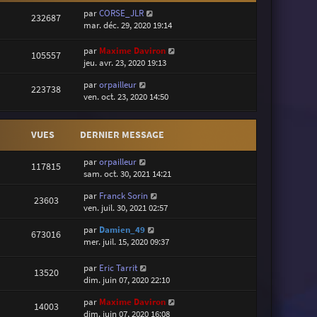
par
CORSE_JLR
232687
mar. déc. 29, 2020 19:14
par
Maxime Daviron
105557
jeu. avr. 23, 2020 19:13
par
orpailleur
223738
ven. oct. 23, 2020 14:50
VUES
DERNIER MESSAGE
par
orpailleur
117815
sam. oct. 30, 2021 14:21
par
Franck Sorin
23603
ven. juil. 30, 2021 02:57
par
Damien_49
673016
mer. juil. 15, 2020 09:37
par
Eric Tarrit
13520
dim. juin 07, 2020 22:10
par
Maxime Daviron
14003
dim. juin 07, 2020 16:08