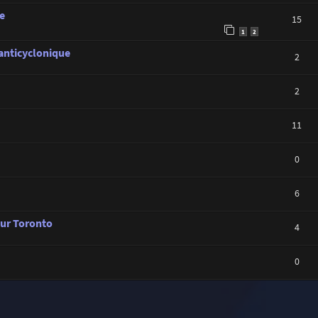
e
15
1
2
 anticyclonique
2
2
11
0
6
sur Toronto
4
0