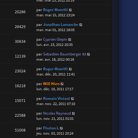
mer. mai 23, 2012 20:19
par
Roger Moretti
20286
mar. mai 15, 2012 23:24
par
Jonathan Lamarche
26429
mar. mai 01, 2012 18:05
par
Cyprien Glepin
30634
lun. avr. 23, 2012 20:35
par
Sebastien Baumberger 83
12139
mer. avr. 18, 2012 00:18
par
Roger Moretti
23024
mar. déc. 20, 2011 11:41
par
Will Hien
16218
lun. déc. 19, 2011 17:17
par
Romain Viviani
15071
mar. nov. 22, 2011 07:16
par
Nicolas Raynaud
22588
lun. nov. 21, 2011 01:01
par
Florian L
51008
jeu. nov. 03, 2011 20:24