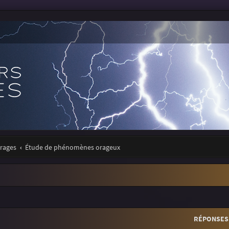
orages
Étude de phénomènes orageux
r
rche avancée
RÉPONSES