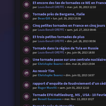
Et encore des tas de tornades ce WE en Franc
par
Louis-Benoît GREFFE
»
mar. juil. 30, 2013 12:10
Tornade près de Bergame, Italie
par
Dean Gill
»
lun. juil. 29, 2013 23:39
Cinq petites tornades en France en cinq jours 
par
Louis-Benoît GREFFE
»
sam. juil. 27, 2013 09:45
Et trois petites tornades de plus
par
Louis-Benoît GREFFE
»
dim. juil. 28, 2013 00:56
Tornade dans la région de Tula en Russie
par
Louis-Benoît GREFFE
»
jeu. juin 06, 2013 18:50
Une tornade passe sur une centrale nucléaire
par
Christophe Suarez
»
dim. mai 26, 2013 23:04
Au revoir Tim
par
Christophe Suarez
»
dim. juin 02, 2013 16:57
rapport d'enquête de foudroiement d'un cèd
par
Roger Moretti
»
sam. juin 01, 2013 12:10
Tornade EF4 Hattiesburg, MS , USA - 10 Fevri
par
Benoit Gassmann
»
mer. févr. 13, 2013 10:27