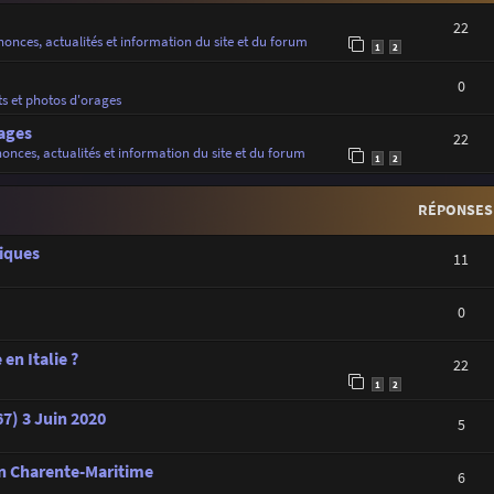
22
onces, actualités et information du site et du forum
1
2
0
ts et photos d'orages
ages
22
onces, actualités et information du site et du forum
1
2
RÉPONSES
iques
11
0
en Italie ?
22
1
2
7) 3 Juin 2020
5
en Charente-Maritime
6