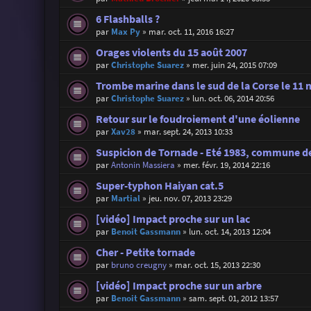
6 Flashballs ?
par
Max Py
»
mar. oct. 11, 2016 16:27
Orages violents du 15 août 2007
par
Christophe Suarez
»
mer. juin 24, 2015 07:09
Trombe marine dans le sud de la Corse le 11 
par
Christophe Suarez
»
lun. oct. 06, 2014 20:56
Retour sur le foudroiement d'une éolienne
par
Xav28
»
mar. sept. 24, 2013 10:33
Suspicion de Tornade - Eté 1983, commune de
par
Antonin Massiera
»
mer. févr. 19, 2014 22:16
Super-typhon Haiyan cat.5
par
Martial
»
jeu. nov. 07, 2013 23:29
[vidéo] Impact proche sur un lac
par
Benoit Gassmann
»
lun. oct. 14, 2013 12:04
Cher - Petite tornade
par
bruno creugny
»
mar. oct. 15, 2013 22:30
[vidéo] Impact proche sur un arbre
par
Benoit Gassmann
»
sam. sept. 01, 2012 13:57