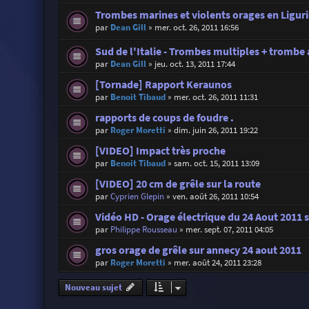
Trombes marines et violents orages en Liguri
par
Dean Gill
»
mer. oct. 26, 2011 16:56
Sud de l'Italie - Trombes multiples + trombe
par
Dean Gill
»
jeu. oct. 13, 2011 17:44
[Tornade] Rapport Keraunos
par
Benoit Tibaud
»
mer. oct. 26, 2011 11:31
rapports de coups de foudre .
par
Roger Moretti
»
dim. juin 26, 2011 19:22
[VIDEO] Impact très proche
par
Benoit Tibaud
»
sam. oct. 15, 2011 13:09
[VIDEO] 20 cm de grêle sur la route
par
Cyprien Glepin
»
ven. août 26, 2011 10:54
Vidéo HD - Orage électrique du 24 Aout 2011 
par
Philippe Rousseau
»
mer. sept. 07, 2011 04:05
gros orage de grêle sur annecy 24 aout 2011
par
Roger Moretti
»
mer. août 24, 2011 23:28
Nouveau sujet