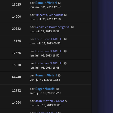
par
Romain Viviani
13525
jeu. août 01, 2013 12:57
par
Vincent Quennouelle
14600
mar. juil. 30, 2013 12:58
par
Sebastien Baumberger 83
20732
lun. juil. 29, 2013 18:39
par
Louis-Benoît GREFFE
15166
dim. juil. 28, 2013 00:56
par
Louis-Benoît GREFFE
12666
jeu. juin 06, 2013 18:50
par
Louis-Benoît GREFFE
15010
jeu. juin 06, 2013 18:43
par
Romain Viviani
64740
ven. juin 14, 2013 17:58
par
Roger Moretti
12732
sam. juin 01, 2013 12:10
par
Jean-matthieu Garot
14964
lun. févr. 18, 2013 22:00
par
Sébastien Fraud