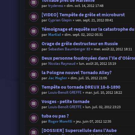
Tornade près de Marseille
par
tryderess
»
dim. oct. 14, 2012 17:48
[VIDEO] Tempête de grêle et microburst
par
Cyprien Glepin
»
ven. sept. 21, 2012 09:41
Témoignage et requête sur la catastrophe d
par
Martial
»
dim. sept. 02, 2012 05:31
Orage de grêle destructeur en Russie
par
Sebastien Baumberger 83
»
mer. août 22, 2012 18:11
Deux personne foudroyées dans l'Ile d'Oléron
par
Nicolas Raynaud
»
lun. août 20, 2012 15:19
la Pologne nouvel Tornado Alley?
par
Jac Hagler
»
dim. juil. 15, 2012 21:05
Tempête ou tornade DREUX 18-8-1890
par
Louis-Benoît GREFFE
»
mar. juil. 10, 2012 18:22
Vosges - petite tornade
par
Louis-Benoît GREFFE
»
lun. juil. 02, 2012 23:23
tuba ou pas ?
par
Roger Moretti
»
jeu. juin 07, 2012 12:35
[DOSSIER] Supercellule dans l'Aube