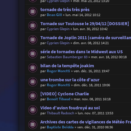
par
Cyprien Glepin
»
mer. mai 23, 2012 13:20
tornade de très très près
par
Dean Gill
»
lun. mai 14, 2012 10:12
Tornade sur Toulouse le 29/04/12 [DOSSIER]
par
Cyprien Glepin
»
lun. avr. 30, 2012 10:42
Tornade de Joplin 2011 (caméra de surveilla
par
Cyprien Glepin
»
dim. avr. 08, 2012 14:21
série de tornades dans le Midwest aux US
par
Sebastien Baumberger 83
»
mer. avr. 18, 2012 00:18
bilan de la tempête joakim
par
Roger Moretti
»
ven. déc. 16, 2011 19:47
une trombe sur la côte d'azur
par
Roger Moretti
»
dim. déc. 18, 2011 19:06
[VIDEO] Cyclone Charlie
par
Benoit Tibaud
»
mar. nov. 08, 2011 16:18
Video d'avion foudroyé au sol
par
Thibault Radosch
»
lun. nov. 07, 2011 13:53
Archives des cartes de vigilances de Météo Fr
par
Baptiste Deïdda
»
ven. déc. 31, 2010 06:36