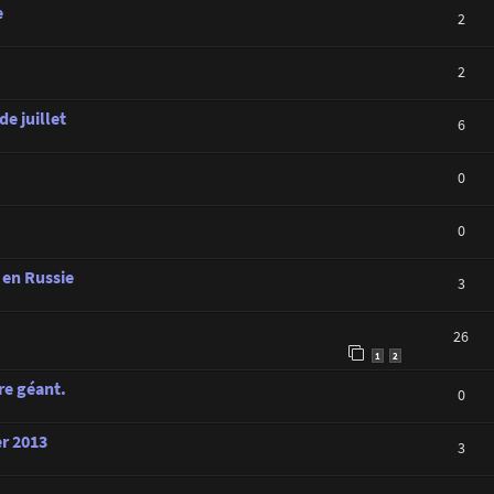
e
2
2
de juillet
6
0
0
 en Russie
3
26
1
2
re géant.
0
er 2013
3