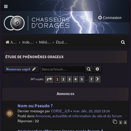
Connexion
R
Accueil
Index du forum
Météo et climatologie des orages
Étude de phénomènes orageux
e
ÉTUDE DE PHÉNOMÈNES ORAGEUX
c
h
Rechercher
Recherche avancé
Nouveau sujet
e
Page
1
sur
7
1
2
3
4
5
7
347 sujets
Suivante
…
r
Annonces
c
h
Nom ou Pseudo ?
Dernier message par
CORSE_JLR
«
mar. déc. 29, 2020 19:14
e
Posté dans
Annonces, actualités et information du site et du forum
r
Réponses :
22
1
2