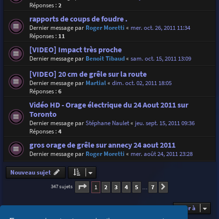
Réponses :
2
rapports de coups de foudre .
Dernier message par
Roger Moretti
«
mer. oct. 26, 2011 11:34
Réponses :
11
[VIDEO] Impact très proche
Dernier message par
Benoit Tibaud
«
sam. oct. 15, 2011 13:09
[VIDEO] 20 cm de grêle sur la route
Dernier message par
Martial
«
dim. oct. 02, 2011 18:05
Réponses :
6
Vidéo HD - Orage électrique du 24 Aout 2011 sur
Toronto
Dernier message par
Stéphane Naulet
«
jeu. sept. 15, 2011 09:36
Réponses :
4
gros orage de grêle sur annecy 24 aout 2011
Dernier message par
Roger Moretti
«
mer. août 24, 2011 23:28
Nouveau sujet
Page
1
sur
7
1
2
3
4
5
7
347 sujets
Suivante
…
Aller à