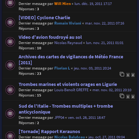
Dernier message par
Will Hien
«
lun. déc. 19, 2011 17:17
Réponses :
3
[VIDEO] Cyclone Charlie
Dernier message par
Romain Viviani
«
mar. nov. 22, 2011 07:16
Réponses :
3
Video d'avion foudroyé au sol
Dernier message par
Nicolas Raynaud
«
lun. nov. 21, 2011 01:01
Réponses :
10
Archives des cartes de vigilances de Météo France
[2011]
Dernier message par
Florian L
«
jeu. nov. 03, 2011 20:24
Réponses :
23
1
2
Trombes marines et violents orages en Ligurie
Dernier message par
Louis-Benoît GREFFE
«
mer. nov. 02, 2011 20:10
Réponses :
15
1
2
Sud de l'Italie - Trombes multiples + trombe
anticyclonique
Dernier message par
JPP04
«
ven. oct. 28, 2011 18:47
Réponses :
2
[Tornade] Rapport Keraunos
Dernier message par
Nicolas Baluteau
«
jeu. oct. 27, 2011 09:04