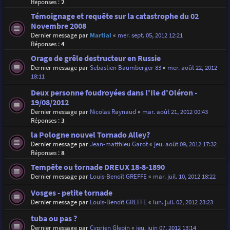
Réponses :
2
Témoignage et requête sur la catastrophe du 02
Novembre 2008
Dernier message par
Martial
«
mer. sept. 05, 2012 12:21
Réponses :
4
Orage de grêle destructeur en Russie
Dernier message par
Sebastien Baumberger 83
«
mer. août 22, 2012
18:11
Deux personne foudroyées dans l'Ile d'Oléron -
19/08/2012
Dernier message par
Nicolas Raynaud
«
mar. août 21, 2012 00:43
Réponses :
3
la Pologne nouvel Tornado Alley?
Dernier message par
Jean-matthieu Garot
«
jeu. août 09, 2012 17:32
Réponses :
8
Tempête ou tornade DREUX 18-8-1890
Dernier message par
Louis-Benoît GREFFE
«
mar. juil. 10, 2012 18:22
Vosges - petite tornade
Dernier message par
Louis-Benoît GREFFE
«
lun. juil. 02, 2012 23:23
tuba ou pas ?
Dernier message par
Cyprien Glepin
«
jeu. juin 07, 2012 13:14