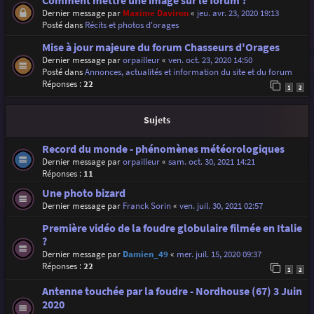
Comment mettre une image sur le forum ?
Dernier message par
Maxime Daviron
«
jeu. avr. 23, 2020 19:13
Posté dans
Récits et photos d'orages
Mise à jour majeure du forum Chasseurs d'Orages
Dernier message par
orpailleur
«
ven. oct. 23, 2020 14:50
Posté dans
Annonces, actualités et information du site et du forum
Réponses :
22
1
2
Sujets
Record du monde - phénomènes météorologiques
Dernier message par
orpailleur
«
sam. oct. 30, 2021 14:21
Réponses :
11
Une photo bizard
Dernier message par
Franck Sorin
«
ven. juil. 30, 2021 02:57
Première vidéo de la foudre globulaire filmée en Italie
?
Dernier message par
Damien_49
«
mer. juil. 15, 2020 09:37
Réponses :
22
1
2
Antenne touchée par la foudre - Nordhouse (67) 3 Juin
2020