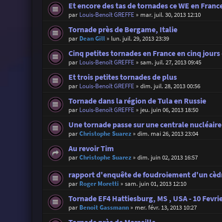
Et encore des tas de tornades ce WE en Franc
par
Louis-Benoît GREFFE
»
mar. juil. 30, 2013 12:10
Tornade près de Bergame, Italie
par
Dean Gill
»
lun. juil. 29, 2013 23:39
Cinq petites tornades en France en cinq jours 
par
Louis-Benoît GREFFE
»
sam. juil. 27, 2013 09:45
Et trois petites tornades de plus
par
Louis-Benoît GREFFE
»
dim. juil. 28, 2013 00:56
Tornade dans la région de Tula en Russie
par
Louis-Benoît GREFFE
»
jeu. juin 06, 2013 18:50
Une tornade passe sur une centrale nucléaire
par
Christophe Suarez
»
dim. mai 26, 2013 23:04
Au revoir Tim
par
Christophe Suarez
»
dim. juin 02, 2013 16:57
rapport d'enquête de foudroiement d'un cèd
par
Roger Moretti
»
sam. juin 01, 2013 12:10
Tornade EF4 Hattiesburg, MS , USA - 10 Fevri
par
Benoit Gassmann
»
mer. févr. 13, 2013 10:27