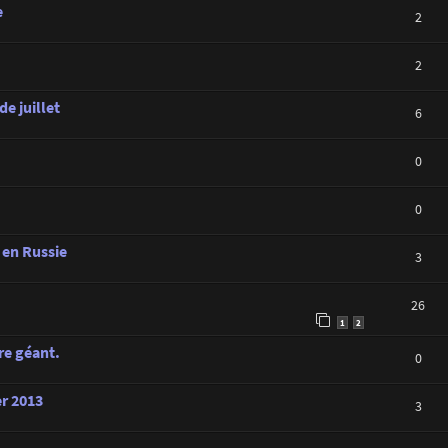
e
2
2
de juillet
6
0
0
 en Russie
3
26
1
2
re géant.
0
er 2013
3