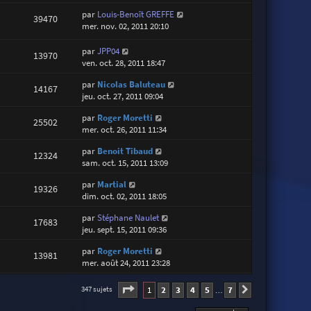
par
Louis-Benoît GREFFE
39470
mer. nov. 02, 2011 20:10
par
JPP04
13970
ven. oct. 28, 2011 18:47
par
Nicolas Baluteau
14167
jeu. oct. 27, 2011 09:04
par
Roger Moretti
25502
mer. oct. 26, 2011 11:34
par
Benoit Tibaud
12324
sam. oct. 15, 2011 13:09
par
Martial
19326
dim. oct. 02, 2011 18:05
par
Stéphane Naulet
17683
jeu. sept. 15, 2011 09:36
par
Roger Moretti
13981
mer. août 24, 2011 23:28
Page
1
sur
7
1
2
3
4
5
7
347 sujets
Suivante
…