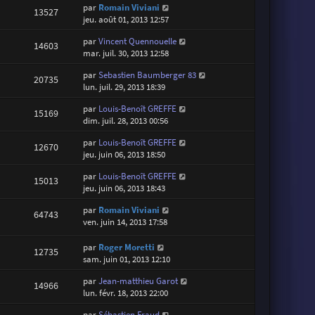
par
Romain Viviani
13527
jeu. août 01, 2013 12:57
par
Vincent Quennouelle
14603
mar. juil. 30, 2013 12:58
par
Sebastien Baumberger 83
20735
lun. juil. 29, 2013 18:39
par
Louis-Benoît GREFFE
15169
dim. juil. 28, 2013 00:56
par
Louis-Benoît GREFFE
12670
jeu. juin 06, 2013 18:50
par
Louis-Benoît GREFFE
15013
jeu. juin 06, 2013 18:43
par
Romain Viviani
64743
ven. juin 14, 2013 17:58
par
Roger Moretti
12735
sam. juin 01, 2013 12:10
par
Jean-matthieu Garot
14966
lun. févr. 18, 2013 22:00
par
Sébastien Fraud