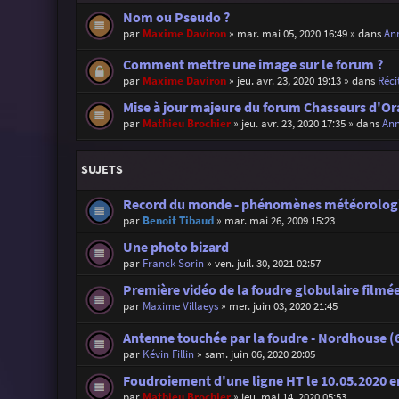
Nom ou Pseudo ?
par
Maxime Daviron
»
mar. mai 05, 2020 16:49
» dans
Ann
Comment mettre une image sur le forum ?
par
Maxime Daviron
»
jeu. avr. 23, 2020 19:13
» dans
Réci
Mise à jour majeure du forum Chasseurs d'Or
par
Mathieu Brochier
»
jeu. avr. 23, 2020 17:35
» dans
Ann
SUJETS
Record du monde - phénomènes météorolog
par
Benoit Tibaud
»
mar. mai 26, 2009 15:23
Une photo bizard
par
Franck Sorin
»
ven. juil. 30, 2021 02:57
Première vidéo de la foudre globulaire filmée 
par
Maxime Villaeys
»
mer. juin 03, 2020 21:45
Antenne touchée par la foudre - Nordhouse (6
par
Kévin Fillin
»
sam. juin 06, 2020 20:05
Foudroiement d'une ligne HT le 10.05.2020 
par
Mathieu Brochier
»
jeu. mai 14, 2020 05:53