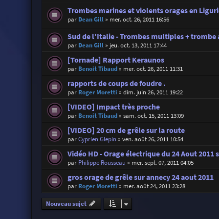
Trombes marines et violents orages en Liguri
par
Dean Gill
»
mer. oct. 26, 2011 16:56
Sud de l'Italie - Trombes multiples + trombe
par
Dean Gill
»
jeu. oct. 13, 2011 17:44
[Tornade] Rapport Keraunos
par
Benoit Tibaud
»
mer. oct. 26, 2011 11:31
rapports de coups de foudre .
par
Roger Moretti
»
dim. juin 26, 2011 19:22
[VIDEO] Impact très proche
par
Benoit Tibaud
»
sam. oct. 15, 2011 13:09
[VIDEO] 20 cm de grêle sur la route
par
Cyprien Glepin
»
ven. août 26, 2011 10:54
Vidéo HD - Orage électrique du 24 Aout 2011 
par
Philippe Rousseau
»
mer. sept. 07, 2011 04:05
gros orage de grêle sur annecy 24 aout 2011
par
Roger Moretti
»
mer. août 24, 2011 23:28
Nouveau sujet