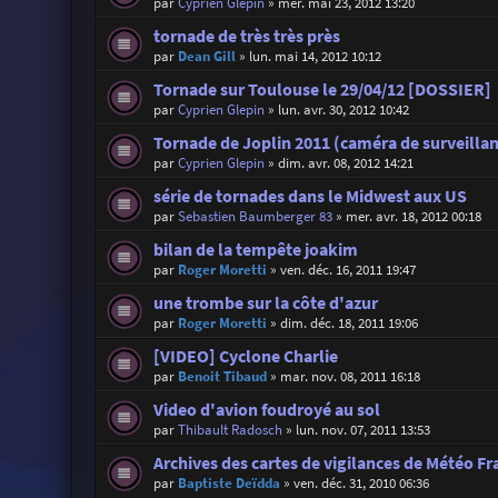
par
Cyprien Glepin
»
mer. mai 23, 2012 13:20
tornade de très très près
par
Dean Gill
»
lun. mai 14, 2012 10:12
Tornade sur Toulouse le 29/04/12 [DOSSIER]
par
Cyprien Glepin
»
lun. avr. 30, 2012 10:42
Tornade de Joplin 2011 (caméra de surveilla
par
Cyprien Glepin
»
dim. avr. 08, 2012 14:21
série de tornades dans le Midwest aux US
par
Sebastien Baumberger 83
»
mer. avr. 18, 2012 00:18
bilan de la tempête joakim
par
Roger Moretti
»
ven. déc. 16, 2011 19:47
une trombe sur la côte d'azur
par
Roger Moretti
»
dim. déc. 18, 2011 19:06
[VIDEO] Cyclone Charlie
par
Benoit Tibaud
»
mar. nov. 08, 2011 16:18
Video d'avion foudroyé au sol
par
Thibault Radosch
»
lun. nov. 07, 2011 13:53
Archives des cartes de vigilances de Météo Fr
par
Baptiste Deïdda
»
ven. déc. 31, 2010 06:36