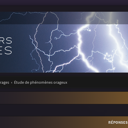
orages
Étude de phénomènes orageux
r
rche avancée
RÉPONSES