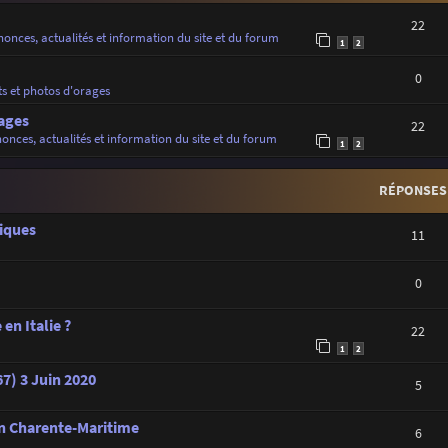
22
onces, actualités et information du site et du forum
1
2
0
ts et photos d'orages
ages
22
onces, actualités et information du site et du forum
1
2
RÉPONSES
iques
11
0
en Italie ?
22
1
2
7) 3 Juin 2020
5
en Charente-Maritime
6