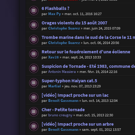
6 Flashballs ?
par
Max Py
»
mar. oct. 11, 2016 16:27
Orages violents du 15 août 2007
par
Christophe Suarez
»
mer. juin 24, 2015 07:09
Trombe marine dans le sud de la Corse le 11 
par
Christophe Suarez
»
lun. oct. 06, 2014 20:56
Retour sur le foudroiement d'une éolienne
par
Xav28
»
mar. sept. 24, 2013 10:33
Suspicion de Tornade - Eté 1983, commune de
par
Antonin Massiera
»
mer. févr. 19, 2014 22:16
Super-typhon Haiyan cat.5
par
Martial
»
jeu. nov. 07, 2013 23:29
[vidéo] Impact proche sur un lac
par
Benoit Gassmann
»
lun. oct. 14, 2013 12:04
Cher - Petite tornade
par
bruno creugny
»
mar. oct. 15, 2013 22:30
[vidéo] Impact proche sur un arbre
par
Benoit Gassmann
»
sam. sept. 01, 2012 13:57