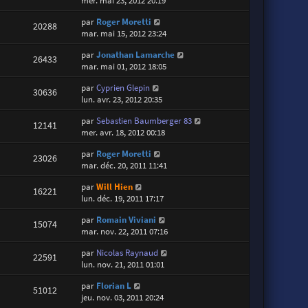
mer. mai 23, 2012 20:19
par
Roger Moretti
20288
mar. mai 15, 2012 23:24
par
Jonathan Lamarche
26433
mar. mai 01, 2012 18:05
par
Cyprien Glepin
30636
lun. avr. 23, 2012 20:35
par
Sebastien Baumberger 83
12141
mer. avr. 18, 2012 00:18
par
Roger Moretti
23026
mar. déc. 20, 2011 11:41
par
Will Hien
16221
lun. déc. 19, 2011 17:17
par
Romain Viviani
15074
mar. nov. 22, 2011 07:16
par
Nicolas Raynaud
22591
lun. nov. 21, 2011 01:01
par
Florian L
51012
jeu. nov. 03, 2011 20:24