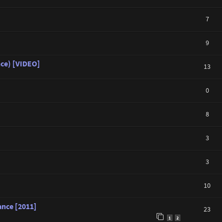
7
9
nce) [VIDEO]
13
0
8
3
3
10
ance [2011]
23
1
2