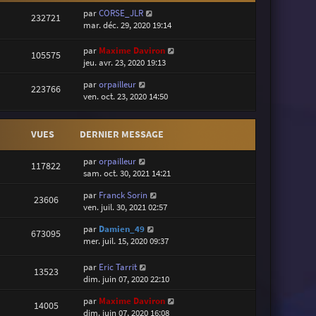
par
CORSE_JLR
232721
mar. déc. 29, 2020 19:14
par
Maxime Daviron
105575
jeu. avr. 23, 2020 19:13
par
orpailleur
223766
ven. oct. 23, 2020 14:50
VUES
DERNIER MESSAGE
par
orpailleur
117822
sam. oct. 30, 2021 14:21
par
Franck Sorin
23606
ven. juil. 30, 2021 02:57
par
Damien_49
673095
mer. juil. 15, 2020 09:37
par
Eric Tarrit
13523
dim. juin 07, 2020 22:10
par
Maxime Daviron
14005
dim. juin 07, 2020 16:08