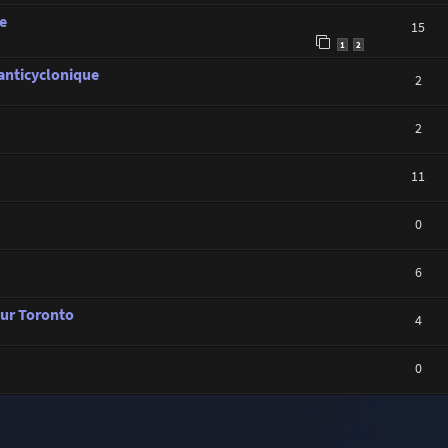
e
15
1
2
 anticyclonique
2
2
11
0
6
sur Toronto
4
0