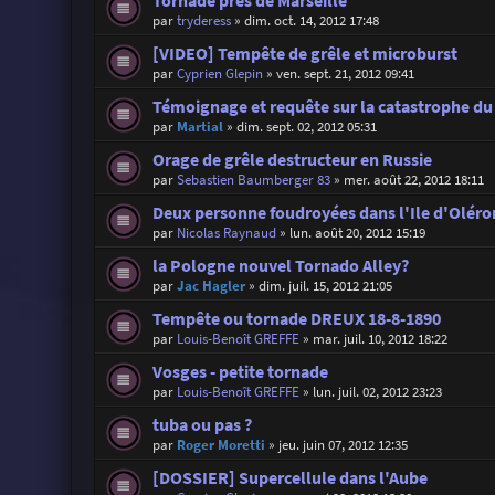
Tornade près de Marseille
par
tryderess
»
dim. oct. 14, 2012 17:48
[VIDEO] Tempête de grêle et microburst
par
Cyprien Glepin
»
ven. sept. 21, 2012 09:41
Témoignage et requête sur la catastrophe d
par
Martial
»
dim. sept. 02, 2012 05:31
Orage de grêle destructeur en Russie
par
Sebastien Baumberger 83
»
mer. août 22, 2012 18:11
Deux personne foudroyées dans l'Ile d'Oléron
par
Nicolas Raynaud
»
lun. août 20, 2012 15:19
la Pologne nouvel Tornado Alley?
par
Jac Hagler
»
dim. juil. 15, 2012 21:05
Tempête ou tornade DREUX 18-8-1890
par
Louis-Benoît GREFFE
»
mar. juil. 10, 2012 18:22
Vosges - petite tornade
par
Louis-Benoît GREFFE
»
lun. juil. 02, 2012 23:23
tuba ou pas ?
par
Roger Moretti
»
jeu. juin 07, 2012 12:35
[DOSSIER] Supercellule dans l'Aube