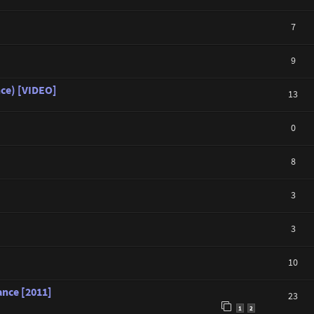
7
9
nce) [VIDEO]
13
0
8
3
3
10
ance [2011]
23
1
2