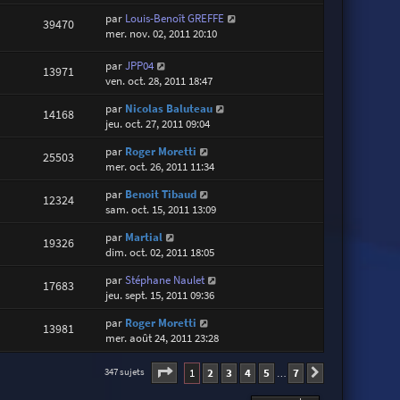
par
Louis-Benoît GREFFE
39470
mer. nov. 02, 2011 20:10
par
JPP04
13971
ven. oct. 28, 2011 18:47
par
Nicolas Baluteau
14168
jeu. oct. 27, 2011 09:04
par
Roger Moretti
25503
mer. oct. 26, 2011 11:34
par
Benoit Tibaud
12324
sam. oct. 15, 2011 13:09
par
Martial
19326
dim. oct. 02, 2011 18:05
par
Stéphane Naulet
17683
jeu. sept. 15, 2011 09:36
par
Roger Moretti
13981
mer. août 24, 2011 23:28
Page
1
sur
7
1
2
3
4
5
7
347 sujets
Suivante
…