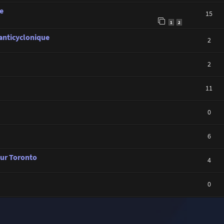
e
15
1
2
 anticyclonique
2
2
11
0
6
sur Toronto
4
0