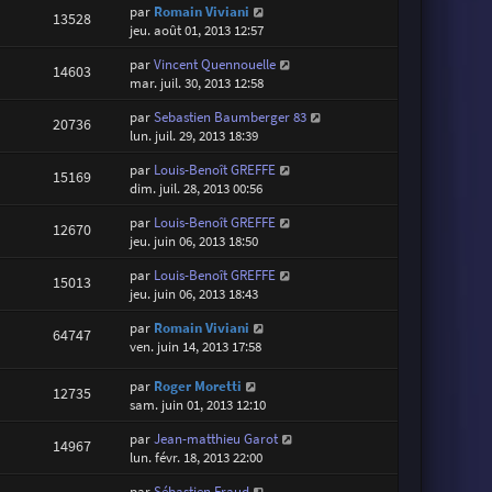
par
Romain Viviani
13528
jeu. août 01, 2013 12:57
par
Vincent Quennouelle
14603
mar. juil. 30, 2013 12:58
par
Sebastien Baumberger 83
20736
lun. juil. 29, 2013 18:39
par
Louis-Benoît GREFFE
15169
dim. juil. 28, 2013 00:56
par
Louis-Benoît GREFFE
12670
jeu. juin 06, 2013 18:50
par
Louis-Benoît GREFFE
15013
jeu. juin 06, 2013 18:43
par
Romain Viviani
64747
ven. juin 14, 2013 17:58
par
Roger Moretti
12735
sam. juin 01, 2013 12:10
par
Jean-matthieu Garot
14967
lun. févr. 18, 2013 22:00
par
Sébastien Fraud