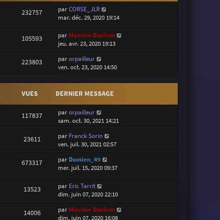
par
CORSE_JLR
232757
mar. déc. 29, 2020 19:14
par
Maxime Daviron
105593
jeu. avr. 23, 2020 19:13
par
orpailleur
223803
ven. oct. 23, 2020 14:50
VUES
DERNIER MESSAGE
par
orpailleur
117837
sam. oct. 30, 2021 14:21
par
Franck Sorin
23611
ven. juil. 30, 2021 02:57
par
Damien_49
673317
mer. juil. 15, 2020 09:37
par
Eric Tarrit
13523
dim. juin 07, 2020 22:10
par
Maxime Daviron
14006
dim. juin 07, 2020 16:08