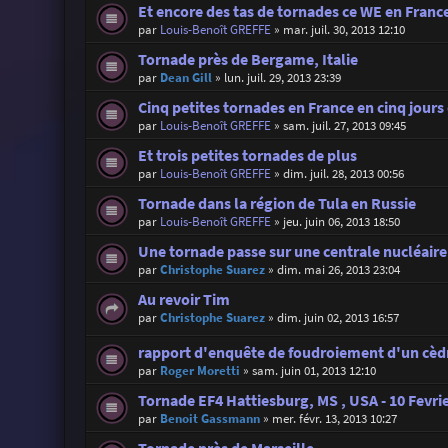
Et encore des tas de tornades ce WE en Franc
par
Louis-Benoît GREFFE
»
mar. juil. 30, 2013 12:10
Tornade près de Bergame, Italie
par
Dean Gill
»
lun. juil. 29, 2013 23:39
Cinq petites tornades en France en cinq jours 
par
Louis-Benoît GREFFE
»
sam. juil. 27, 2013 09:45
Et trois petites tornades de plus
par
Louis-Benoît GREFFE
»
dim. juil. 28, 2013 00:56
Tornade dans la région de Tula en Russie
par
Louis-Benoît GREFFE
»
jeu. juin 06, 2013 18:50
Une tornade passe sur une centrale nucléaire
par
Christophe Suarez
»
dim. mai 26, 2013 23:04
Au revoir Tim
par
Christophe Suarez
»
dim. juin 02, 2013 16:57
rapport d'enquête de foudroiement d'un cèd
par
Roger Moretti
»
sam. juin 01, 2013 12:10
Tornade EF4 Hattiesburg, MS , USA - 10 Fevri
par
Benoit Gassmann
»
mer. févr. 13, 2013 10:27