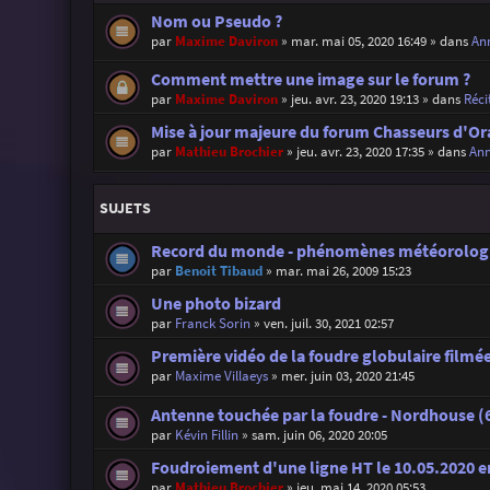
Nom ou Pseudo ?
par
Maxime Daviron
»
mar. mai 05, 2020 16:49
» dans
Ann
Comment mettre une image sur le forum ?
par
Maxime Daviron
»
jeu. avr. 23, 2020 19:13
» dans
Réci
Mise à jour majeure du forum Chasseurs d'Or
par
Mathieu Brochier
»
jeu. avr. 23, 2020 17:35
» dans
Ann
SUJETS
Record du monde - phénomènes météorolog
par
Benoit Tibaud
»
mar. mai 26, 2009 15:23
Une photo bizard
par
Franck Sorin
»
ven. juil. 30, 2021 02:57
Première vidéo de la foudre globulaire filmée 
par
Maxime Villaeys
»
mer. juin 03, 2020 21:45
Antenne touchée par la foudre - Nordhouse (6
par
Kévin Fillin
»
sam. juin 06, 2020 20:05
Foudroiement d'une ligne HT le 10.05.2020 
par
Mathieu Brochier
»
jeu. mai 14, 2020 05:53