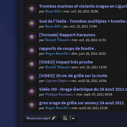
Trombes marines et violents orages en Liguri
par
Dean Gill
»
mer. oct. 26, 2011 16:56
Sud de l'Italie - Trombes multiples + trombe
par
Dean Gill
»
jeu. oct. 13, 2011 17:44
[Tornade] Rapport Keraunos
par
Benoit Tibaud
»
mer. oct. 26, 2011 11:31
rapports de coups de foudre .
par
Roger Moretti
»
dim. juin 26, 2011 19:22
[VIDEO] Impact très proche
par
Benoit Tibaud
»
sam. oct. 15, 2011 13:09
[VIDEO] 20 cm de grêle sur la route
par
Cyprien Glepin
»
ven. août 26, 2011 10:54
Vidéo HD - Orage électrique du 24 Aout 2011 
par
Philippe Rousseau
»
mer. sept. 07, 2011 04:05
gros orage de grêle sur annecy 24 aout 2011
par
Roger Moretti
»
mer. août 24, 2011 23:28
Nouveau sujet