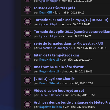
par
Cyprien Glepin
»
mer. mai 23, 2012 13:20
tornade de très très près
par
Dean Gill
»
lun. mai 14, 2012 10:12
Tornade sur Toulouse le 29/04/12 [DOSSIER]
par
Cyprien Glepin
»
lun. avr. 30, 2012 10:42
Tornade de Joplin 2011 (caméra de surveilla
par
Cyprien Glepin
»
dim. avr. 08, 2012 14:21
série de tornades dans le Midwest aux US
par
Sebastien Baumberger 83
»
mer. avr. 18, 2012 00:18
bilan de la tempête joakim
par
Roger Moretti
»
ven. déc. 16, 2011 19:47
une trombe sur la côte d'azur
par
Roger Moretti
»
dim. déc. 18, 2011 19:06
[VIDEO] Cyclone Charlie
par
Benoit Tibaud
»
mar. nov. 08, 2011 16:18
Video d'avion foudroyé au sol
par
Thibault Radosch
»
lun. nov. 07, 2011 13:53
Archives des cartes de vigilances de Météo Fr
par
Baptiste Deïdda
»
ven. déc. 31, 2010 06:36