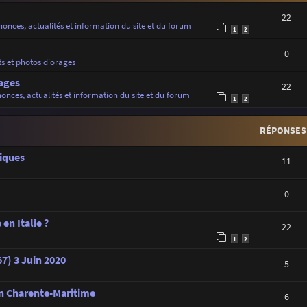
22
onces, actualités et information du site et du forum
1
2
0
ts et photos d'orages
ages
22
onces, actualités et information du site et du forum
1
2
RÉPONSES
iques
11
0
en Italie ?
22
1
2
7) 3 Juin 2020
5
en Charente-Maritime
6