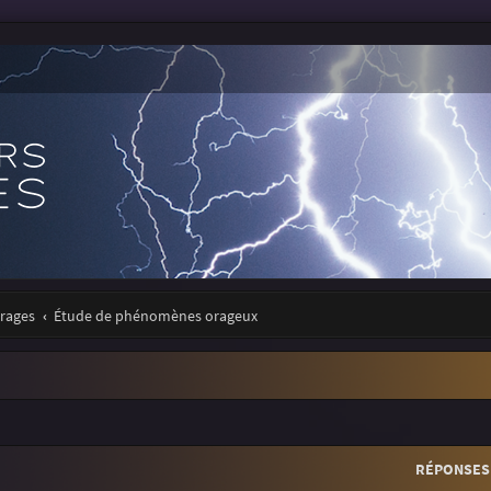
orages
Étude de phénomènes orageux
r
rche avancée
RÉPONSES