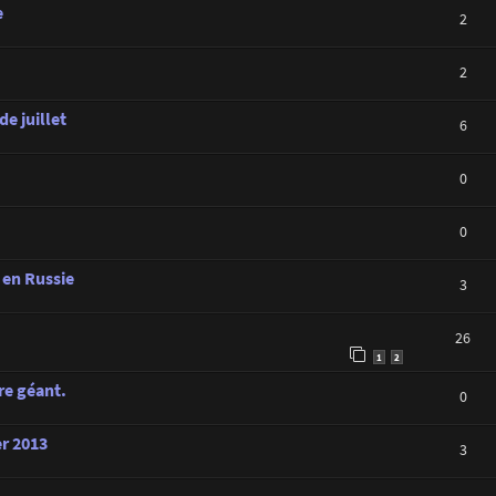
e
2
2
de juillet
6
0
0
 en Russie
3
26
1
2
re géant.
0
er 2013
3