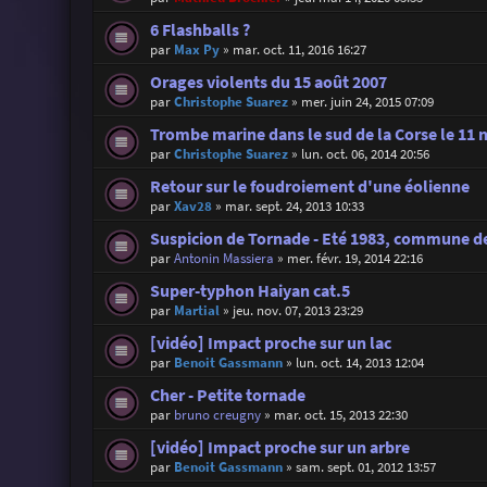
6 Flashballs ?
par
Max Py
»
mar. oct. 11, 2016 16:27
Orages violents du 15 août 2007
par
Christophe Suarez
»
mer. juin 24, 2015 07:09
Trombe marine dans le sud de la Corse le 11 
par
Christophe Suarez
»
lun. oct. 06, 2014 20:56
Retour sur le foudroiement d'une éolienne
par
Xav28
»
mar. sept. 24, 2013 10:33
Suspicion de Tornade - Eté 1983, commune de
par
Antonin Massiera
»
mer. févr. 19, 2014 22:16
Super-typhon Haiyan cat.5
par
Martial
»
jeu. nov. 07, 2013 23:29
[vidéo] Impact proche sur un lac
par
Benoit Gassmann
»
lun. oct. 14, 2013 12:04
Cher - Petite tornade
par
bruno creugny
»
mar. oct. 15, 2013 22:30
[vidéo] Impact proche sur un arbre
par
Benoit Gassmann
»
sam. sept. 01, 2012 13:57