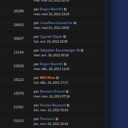
mer. mai 23, 2012 20:19
par
Roger Moretti
20289
mar. mai 15, 2012 23:24
par
Jonathan Lamarche
26433
mar. mai 01, 2012 18:05
par
Cyprien Glepin
30637
lun. avr. 23, 2012 20:35
par
Sebastien Baumberger 83
12143
mer. avr. 18, 2012 00:18
par
Roger Moretti
23026
mar. déc. 20, 2011 11:41
par
Will Hien
16222
lun. déc. 19, 2011 17:17
par
Romain Viviani
15076
mar. nov. 22, 2011 07:16
par
Nicolas Raynaud
22591
lun. nov. 21, 2011 01:01
par
Florian L
51013
jeu. nov. 03, 2011 20:24