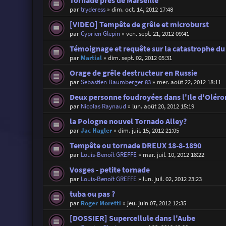
Tornade près de Marseille
par
tryderess
»
dim. oct. 14, 2012 17:48
[VIDEO] Tempête de grêle et microburst
par
Cyprien Glepin
»
ven. sept. 21, 2012 09:41
Témoignage et requête sur la catastrophe d
par
Martial
»
dim. sept. 02, 2012 05:31
Orage de grêle destructeur en Russie
par
Sebastien Baumberger 83
»
mer. août 22, 2012 18:11
Deux personne foudroyées dans l'Ile d'Oléron
par
Nicolas Raynaud
»
lun. août 20, 2012 15:19
la Pologne nouvel Tornado Alley?
par
Jac Hagler
»
dim. juil. 15, 2012 21:05
Tempête ou tornade DREUX 18-8-1890
par
Louis-Benoît GREFFE
»
mar. juil. 10, 2012 18:22
Vosges - petite tornade
par
Louis-Benoît GREFFE
»
lun. juil. 02, 2012 23:23
tuba ou pas ?
par
Roger Moretti
»
jeu. juin 07, 2012 12:35
[DOSSIER] Supercellule dans l'Aube