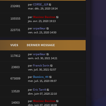
par
CORSE_JLR
232681
mar. déc. 29, 2020 19:14
par
Maxime Daviron
105555
jeu. avr. 23, 2020 19:13
par
orpailleur
223731
ven. oct. 23, 2020 14:50
VUES
DERNIER MESSAGE
par
orpailleur
117812
sam. oct. 30, 2021 14:21
par
Franck Sorin
23603
ven. juil. 30, 2021 02:57
par
Damien_49
673009
mer. juil. 15, 2020 09:37
par
Eric Tarrit
13520
dim. juin 07, 2020 22:10
par
Maxime Daviron
14003
dim. juin 07, 2020 16:08