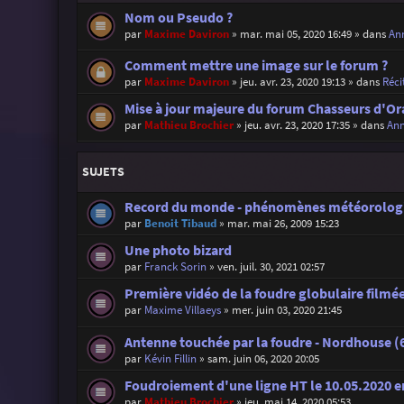
Nom ou Pseudo ?
par
Maxime Daviron
»
mar. mai 05, 2020 16:49
» dans
Ann
Comment mettre une image sur le forum ?
par
Maxime Daviron
»
jeu. avr. 23, 2020 19:13
» dans
Réci
Mise à jour majeure du forum Chasseurs d'Or
par
Mathieu Brochier
»
jeu. avr. 23, 2020 17:35
» dans
Ann
SUJETS
Record du monde - phénomènes météorolog
par
Benoit Tibaud
»
mar. mai 26, 2009 15:23
Une photo bizard
par
Franck Sorin
»
ven. juil. 30, 2021 02:57
Première vidéo de la foudre globulaire filmée 
par
Maxime Villaeys
»
mer. juin 03, 2020 21:45
Antenne touchée par la foudre - Nordhouse (6
par
Kévin Fillin
»
sam. juin 06, 2020 20:05
Foudroiement d'une ligne HT le 10.05.2020 
par
Mathieu Brochier
»
jeu. mai 14, 2020 05:53