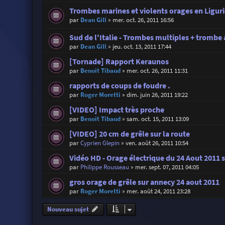
Trombes marines et violents orages en Liguri
par
Dean Gill
»
mer. oct. 26, 2011 16:56
Sud de l'Italie - Trombes multiples + trombe
par
Dean Gill
»
jeu. oct. 13, 2011 17:44
[Tornade] Rapport Keraunos
par
Benoit Tibaud
»
mer. oct. 26, 2011 11:31
rapports de coups de foudre .
par
Roger Moretti
»
dim. juin 26, 2011 19:22
[VIDEO] Impact très proche
par
Benoit Tibaud
»
sam. oct. 15, 2011 13:09
[VIDEO] 20 cm de grêle sur la route
par
Cyprien Glepin
»
ven. août 26, 2011 10:54
Vidéo HD - Orage électrique du 24 Aout 2011 
par
Philippe Rousseau
»
mer. sept. 07, 2011 04:05
gros orage de grêle sur annecy 24 aout 2011
par
Roger Moretti
»
mer. août 24, 2011 23:28
Nouveau sujet