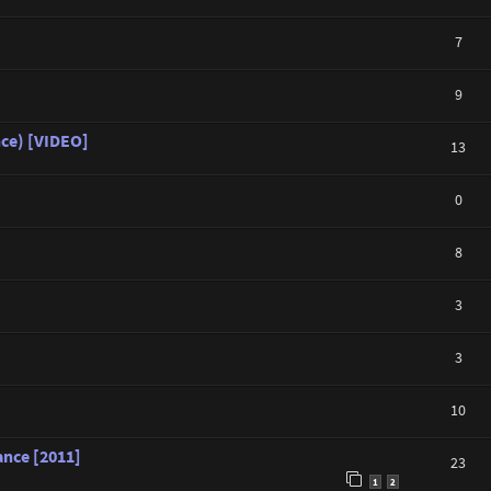
7
9
nce) [VIDEO]
13
0
8
3
3
10
ance [2011]
23
1
2