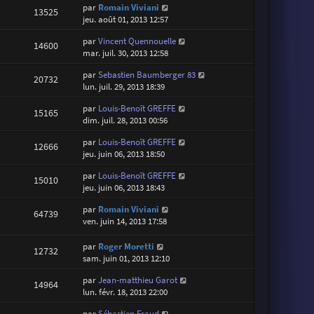
par
Romain Viviani
13525
jeu. août 01, 2013 12:57
par
Vincent Quennouelle
14600
mar. juil. 30, 2013 12:58
par
Sebastien Baumberger 83
20732
lun. juil. 29, 2013 18:39
par
Louis-Benoît GREFFE
15165
dim. juil. 28, 2013 00:56
par
Louis-Benoît GREFFE
12666
jeu. juin 06, 2013 18:50
par
Louis-Benoît GREFFE
15010
jeu. juin 06, 2013 18:43
par
Romain Viviani
64739
ven. juin 14, 2013 17:58
par
Roger Moretti
12732
sam. juin 01, 2013 12:10
par
Jean-matthieu Garot
14964
lun. févr. 18, 2013 22:00
par
Sébastien Fraud