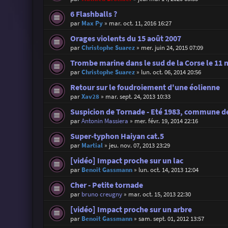
6 Flashballs ?
par
Max Py
»
mar. oct. 11, 2016 16:27
Orages violents du 15 août 2007
par
Christophe Suarez
»
mer. juin 24, 2015 07:09
Trombe marine dans le sud de la Corse le 11 
par
Christophe Suarez
»
lun. oct. 06, 2014 20:56
Retour sur le foudroiement d'une éolienne
par
Xav28
»
mar. sept. 24, 2013 10:33
Suspicion de Tornade - Eté 1983, commune de
par
Antonin Massiera
»
mer. févr. 19, 2014 22:16
Super-typhon Haiyan cat.5
par
Martial
»
jeu. nov. 07, 2013 23:29
[vidéo] Impact proche sur un lac
par
Benoit Gassmann
»
lun. oct. 14, 2013 12:04
Cher - Petite tornade
par
bruno creugny
»
mar. oct. 15, 2013 22:30
[vidéo] Impact proche sur un arbre
par
Benoit Gassmann
»
sam. sept. 01, 2012 13:57