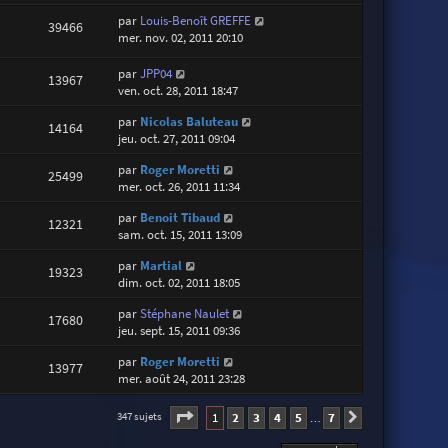
par
Louis-Benoît GREFFE
39466
mer. nov. 02, 2011 20:10
par
JPP04
13967
ven. oct. 28, 2011 18:47
par
Nicolas Baluteau
14164
jeu. oct. 27, 2011 09:04
par
Roger Moretti
25499
mer. oct. 26, 2011 11:34
par
Benoit Tibaud
12321
sam. oct. 15, 2011 13:09
par
Martial
19323
dim. oct. 02, 2011 18:05
par
Stéphane Naulet
17680
jeu. sept. 15, 2011 09:36
par
Roger Moretti
13977
mer. août 24, 2011 23:28
Page
1
sur
7
1
2
3
4
5
7
347 sujets
Suivante
…