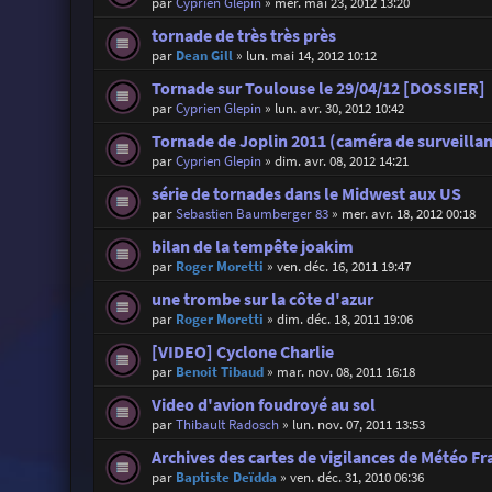
par
Cyprien Glepin
»
mer. mai 23, 2012 13:20
tornade de très très près
par
Dean Gill
»
lun. mai 14, 2012 10:12
Tornade sur Toulouse le 29/04/12 [DOSSIER]
par
Cyprien Glepin
»
lun. avr. 30, 2012 10:42
Tornade de Joplin 2011 (caméra de surveilla
par
Cyprien Glepin
»
dim. avr. 08, 2012 14:21
série de tornades dans le Midwest aux US
par
Sebastien Baumberger 83
»
mer. avr. 18, 2012 00:18
bilan de la tempête joakim
par
Roger Moretti
»
ven. déc. 16, 2011 19:47
une trombe sur la côte d'azur
par
Roger Moretti
»
dim. déc. 18, 2011 19:06
[VIDEO] Cyclone Charlie
par
Benoit Tibaud
»
mar. nov. 08, 2011 16:18
Video d'avion foudroyé au sol
par
Thibault Radosch
»
lun. nov. 07, 2011 13:53
Archives des cartes de vigilances de Météo Fr
par
Baptiste Deïdda
»
ven. déc. 31, 2010 06:36