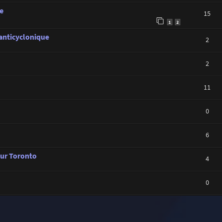
e
15
1
2
 anticyclonique
2
2
11
0
6
sur Toronto
4
0