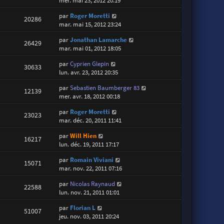
mer. mai 23, 2012 20:19
par
Roger Moretti
20286
mar. mai 15, 2012 23:24
par
Jonathan Lamarche
26429
mar. mai 01, 2012 18:05
par
Cyprien Glepin
30633
lun. avr. 23, 2012 20:35
par
Sebastien Baumberger 83
12139
mer. avr. 18, 2012 00:18
par
Roger Moretti
23023
mar. déc. 20, 2011 11:41
par
Will Hien
16217
lun. déc. 19, 2011 17:17
par
Romain Viviani
15071
mar. nov. 22, 2011 07:16
par
Nicolas Raynaud
22588
lun. nov. 21, 2011 01:01
par
Florian L
51007
jeu. nov. 03, 2011 20:24