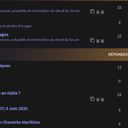
22
onces, actualités et information du site et du forum
1
2
0
ts et photos d'orages
ages
22
onces, actualités et information du site et du forum
1
2
RÉPONSES
iques
11
0
en Italie ?
22
1
2
7) 3 Juin 2020
5
en Charente-Maritime
6