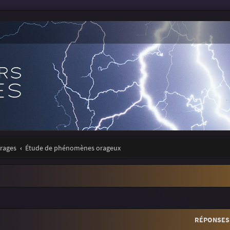
orages
Étude de phénomènes orageux
r
rche avancée
RÉPONSES