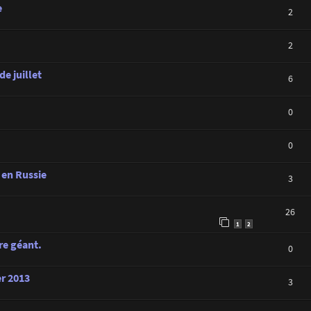
e
2
2
de juillet
6
0
0
 en Russie
3
26
1
2
re géant.
0
er 2013
3