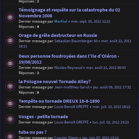
Réponses :
2
Témoignage et requête sur la catastrophe du 02
Novembre 2008
Dernier message par
Martial
«
mer. sept. 05, 2012 12:21
Réponses :
4
Orage de grêle destructeur en Russie
Dernier message par
Sebastien Baumberger 83
«
mer. août 22, 2012
18:11
Deux personne foudroyées dans l'Ile d'Oléron -
19/08/2012
Dernier message par
Nicolas Raynaud
«
mar. août 21, 2012 00:43
Réponses :
3
la Pologne nouvel Tornado Alley?
Dernier message par
Jean-matthieu Garot
«
jeu. août 09, 2012 17:32
Réponses :
8
Tempête ou tornade DREUX 18-8-1890
Dernier message par
Louis-Benoît GREFFE
«
mar. juil. 10, 2012 18:22
Vosges - petite tornade
Dernier message par
Louis-Benoît GREFFE
«
lun. juil. 02, 2012 23:23
tuba ou pas ?
Dernier message par
Cyprien Glepin
«
jeu. juin 07, 2012 13:14