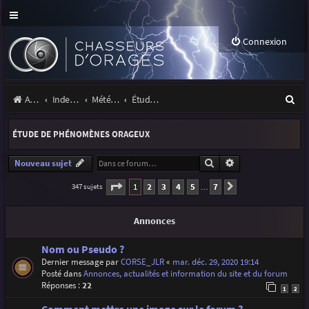
Connexion
R
Accueil
Index du forum
Météo et climatologie des orages
Étude de phénomènes orageux
e
ÉTUDE DE PHÉNOMÈNES ORAGEUX
c
h
Rechercher
Recherche avancé
Nouveau sujet
e
Page
1
sur
7
1
2
3
4
5
7
347 sujets
Suivante
…
r
Annonces
c
h
Nom ou Pseudo ?
Dernier message par
CORSE_JLR
«
mar. déc. 29, 2020 19:14
e
Posté dans
Annonces, actualités et information du site et du forum
r
Réponses :
22
1
2