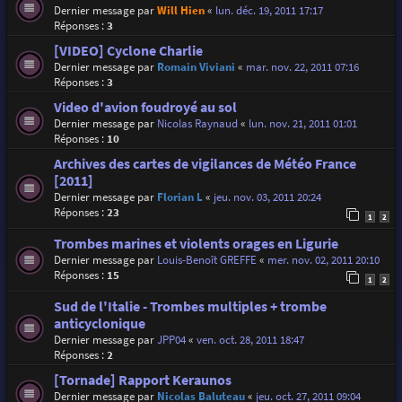
Dernier message par
Will Hien
«
lun. déc. 19, 2011 17:17
Réponses :
3
[VIDEO] Cyclone Charlie
Dernier message par
Romain Viviani
«
mar. nov. 22, 2011 07:16
Réponses :
3
Video d'avion foudroyé au sol
Dernier message par
Nicolas Raynaud
«
lun. nov. 21, 2011 01:01
Réponses :
10
Archives des cartes de vigilances de Météo France
[2011]
Dernier message par
Florian L
«
jeu. nov. 03, 2011 20:24
Réponses :
23
1
2
Trombes marines et violents orages en Ligurie
Dernier message par
Louis-Benoît GREFFE
«
mer. nov. 02, 2011 20:10
Réponses :
15
1
2
Sud de l'Italie - Trombes multiples + trombe
anticyclonique
Dernier message par
JPP04
«
ven. oct. 28, 2011 18:47
Réponses :
2
[Tornade] Rapport Keraunos
Dernier message par
Nicolas Baluteau
«
jeu. oct. 27, 2011 09:04