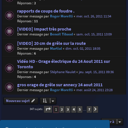
Réponses :
2
rapports de coups de foudre .
Dernier message par
Roger Moretti
«
mer. oct. 26, 2011 11:34
Réponses :
11
[VIDEO] Impact très proche
Dernier message par
Benoit Tibaud
«
sam. oct. 15, 2011 13:09
[VIDEO] 20 cm de grêle sur la route
Dernier message par
Martial
«
dim. oct. 02, 2011 18:05
Réponses :
6
Vidéo HD - Orage électrique du 24 Aout 2011 sur
Toronto
Dernier message par
Stéphane Naulet
«
jeu. sept. 15, 2011 09:36
Réponses :
4
gros orage de grêle sur annecy 24 aout 2011
Dernier message par
Roger Moretti
«
mer. août 24, 2011 23:28
Nouveau sujet
Page
1
sur
7
1
2
3
4
5
7
347 sujets
Suivante
…
Aller à