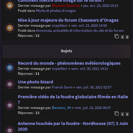
Comment mettre une image sur le forum ?
Dernier message par
Maxime Daviron
«
jeu. avr. 23, 2020 19:13
Posté dans
Récits et photos d'orages
Mise à jour majeure du forum Chasseurs d'Orages
Dernier message par
orpailleur
«
ven. oct. 23, 2020 14:50
Posté dans
Annonces, actualités et information du site et du forum
Réponses :
22
1
2
Sujets
Record du monde - phénomènes météorologiques
Dernier message par
orpailleur
«
sam. oct. 30, 2021 14:21
Réponses :
11
Une photo bizard
Dernier message par
Franck Sorin
«
ven. juil. 30, 2021 02:57
Première vidéo de la foudre globulaire filmée en Italie
?
Dernier message par
Damien_49
«
mer. juil. 15, 2020 09:37
Réponses :
22
1
2
Antenne touchée par la foudre - Nordhouse (67) 3 Juin
2020