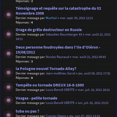
Réponses :
2
Témoignage et requête sur la catastrophe du 02
Novembre 2008
Dernier message par
Martial
«
mer. sept. 05, 2012 12:21
Réponses :
4
Orage de grêle destructeur en Russie
Dernier message par
Sebastien Baumberger 83
«
mer. août 22, 2012
18:11
Deux personne foudroyées dans l'Ile d'Oléron -
19/08/2012
Dernier message par
Nicolas Raynaud
«
mar. août 21, 2012 00:43
Réponses :
3
la Pologne nouvel Tornado Alley?
Dernier message par
Jean-matthieu Garot
«
jeu. août 09, 2012 17:32
Réponses :
8
Tempête ou tornade DREUX 18-8-1890
Dernier message par
Louis-Benoît GREFFE
«
mar. juil. 10, 2012 18:22
Vosges - petite tornade
Dernier message par
Louis-Benoît GREFFE
«
lun. juil. 02, 2012 23:23
tuba ou pas ?
Dernier message par
Cyprien Glepin
«
jeu. juin 07, 2012 13:14