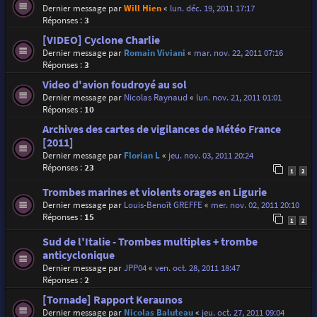
Dernier message par
Will Hien
«
lun. déc. 19, 2011 17:17
Réponses :
3
[VIDEO] Cyclone Charlie
Dernier message par
Romain Viviani
«
mar. nov. 22, 2011 07:16
Réponses :
3
Video d'avion foudroyé au sol
Dernier message par
Nicolas Raynaud
«
lun. nov. 21, 2011 01:01
Réponses :
10
Archives des cartes de vigilances de Météo France
[2011]
Dernier message par
Florian L
«
jeu. nov. 03, 2011 20:24
Réponses :
23
1
2
Trombes marines et violents orages en Ligurie
Dernier message par
Louis-Benoît GREFFE
«
mer. nov. 02, 2011 20:10
Réponses :
15
1
2
Sud de l'Italie - Trombes multiples + trombe
anticyclonique
Dernier message par
JPP04
«
ven. oct. 28, 2011 18:47
Réponses :
2
[Tornade] Rapport Keraunos
Dernier message par
Nicolas Baluteau
«
jeu. oct. 27, 2011 09:04