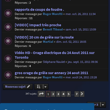
Réponses :
2
rapports de coups de foudre .
Dernier message par
Roger Moretti
«
mer. oct. 26, 2011 11:34
Réponses :
11
[VIDEO] Impact très proche
Dernier message par
Benoit Tibaud
«
sam. oct. 15, 2011 13:09
[VIDEO] 20 cm de grêle sur la route
Dernier message par
Martial
«
dim. oct. 02, 2011 18:05
Réponses :
6
Vidéo HD - Orage électrique du 24 Aout 2011 sur
Toronto
Dernier message par
Stéphane Naulet
«
jeu. sept. 15, 2011 09:36
Réponses :
4
gros orage de grêle sur annecy 24 aout 2011
Dernier message par
Roger Moretti
«
mer. août 24, 2011 23:28
Nouveau sujet
Page
1
sur
7
1
2
3
4
5
7
347 sujets
Suivante
…
Aller à