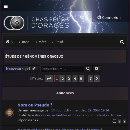
Connexion
R
Accueil
Index du forum
Météo et climatologie des orages
Étude de phénomènes orageux
e
ÉTUDE DE PHÉNOMÈNES ORAGEUX
c
h
Rechercher
Recherche avancé
Nouveau sujet
e
Page
1
sur
7
1
2
3
4
5
7
347 sujets
Suivante
…
r
Annonces
c
h
Nom ou Pseudo ?
Dernier message par
CORSE_JLR
«
mar. déc. 29, 2020 19:14
e
Posté dans
Annonces, actualités et information du site et du forum
r
Réponses :
22
1
2