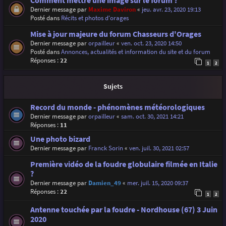
Comment mettre une image sur le forum ?
Dernier message par
Maxime Daviron
«
jeu. avr. 23, 2020 19:13
Posté dans
Récits et photos d'orages
Mise à jour majeure du forum Chasseurs d'Orages
Dernier message par
orpailleur
«
ven. oct. 23, 2020 14:50
Posté dans
Annonces, actualités et information du site et du forum
Réponses :
22
1
2
Sujets
Record du monde - phénomènes météorologiques
Dernier message par
orpailleur
«
sam. oct. 30, 2021 14:21
Réponses :
11
Une photo bizard
Dernier message par
Franck Sorin
«
ven. juil. 30, 2021 02:57
Première vidéo de la foudre globulaire filmée en Italie
?
Dernier message par
Damien_49
«
mer. juil. 15, 2020 09:37
Réponses :
22
1
2
Antenne touchée par la foudre - Nordhouse (67) 3 Juin
2020